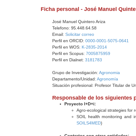
Ficha personal - José Manuel Quinte
José Manuel Quintero Ariza
Telefono: 95.448.64.58
Email:
Solicitar correo
Perfil en ORCID:
0000-0001-5075-0641
Perfil en WOS:
K-2835-2014
Perfil en Scopus:
7005875959
Perfil en Dialnet:
3181783
Grupo de Investigación:
Agronomia
Departamento/Unidad:
Agronomía
Situación profesional: Profesor Titular de U
Responsable de los siguientes 
Proyecto I+D+i:
Agro-ecological strategies for 
SOIL health monitoring and 
SOILS4MED
)
Contratos con otras entidades: