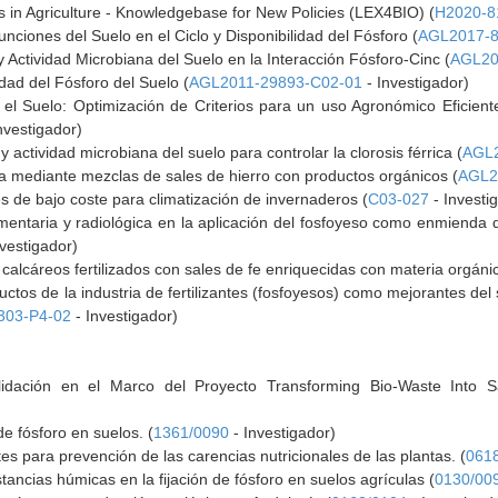
rs in Agriculture - Knowledgebase for New Policies (LEX4BIO) (
H2020-8
nciones del Suelo en el Ciclo y Disponibilidad del Fósforo (
AGL2017-8
y Actividad Microbiana del Suelo en la Interacción Fósforo-Cinc (
AGL20
idad del Fósforo del Suelo (
AGL2011-29893-C02-01
- Investigador)
 el Suelo: Optimización de Criterios para un uso Agronómico Eficie
nvestigador)
 actividad microbiana del suelo para controlar la clorosis férrica (
AGL2
ica mediante mezclas de sales de hierro con productos orgánicos (
AGL2
es de bajo coste para climatización de invernaderos (
C03-027
- Investi
imentaria y radiológica en la aplicación del fosfoyeso como enmienda
vestigador)
calcáreos fertilizados con sales de fe enriquecidas con materia orgáni
ductos de la industria de fertilizantes (fosfoyesos) como mejorantes d
303-P4-02
- Investigador)
idación en el Marco del Proyecto Transforming Bio-Waste Into S
e fósforo en suelos. (
1361/0090
- Investigador)
tes para prevención de las carencias nutricionales de las plantas. (
061
stancias húmicas en la fijación de fósforo en suelos agrículas (
0130/00