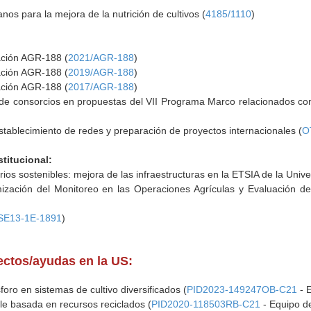
os para la mejora de la nutrición de cultivos (
4185/1110
)
gación AGR-188 (
2021/AGR-188
)
gación AGR-188 (
2019/AGR-188
)
gación AGR-188 (
2017/AGR-188
)
de consorcios en propuestas del VII Programa Marco relacionados con 
tablecimiento de redes y preparación de proyectos internacionales (
O
stitucional:
ios sostenibles: mejora de las infraestructuras en la ETSIA de la Unive
imización del Monitoreo en las Operaciones Agrículas y Evaluación d
SE13-1E-1891
)
yectos/ayudas en la US:
ósforo en sistemas de cultivo diversificados (
PID2023-149247OB-C21
- E
ble basada en recursos reciclados (
PID2020-118503RB-C21
- Equipo de