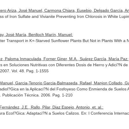
tero Ariza, José Manuel, Carmona Chiara, Eusebio, Delgado García, An
 of Iron Sulfate and Vivianite Preventing Iron Chlorosis in White Lupi
ay, José María, Benlloch Marín, Manuel:
ter Transport in K+-Starved Sunflower Plants But Not in Plants With a
z, Paloma Inmaculada, Forner Giner, M.A., Suárez García, María Paz:
 en Soluciones Nutritivas con Diferentes Dosis de Hierro y Adici?N de
 2007. Vol. 48. Pag. 1-1555
Manuel, Garcia-Tenorio Garcia-Balmaseda, Rafael, Manjon Collado, Guil
Radiol?Gica en la Aplicaci?N del Fosfoyeso Como Enmienda de Suelos
 Publicación Técnica
. 2006. Pag. 1-210
rnández, J.E., Rallo, Pilar, Diaz Espejo, Antonio, et. al.:
ura Ecol?Gica: Adaptaci?N a Suelos Calizos.
En: I Conferencia Internac