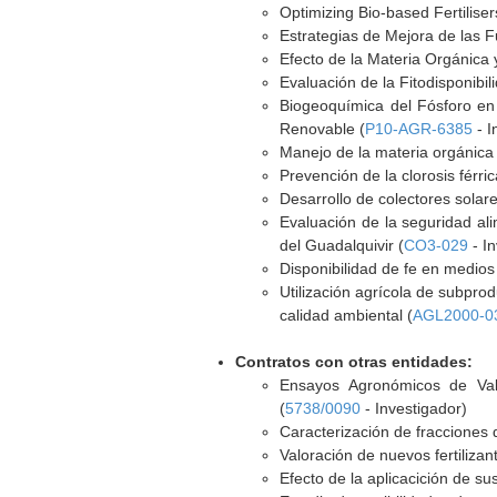
Optimizing Bio-based Fertilise
Estrategias de Mejora de las Fu
Efecto de la Materia Orgánica 
Evaluación de la Fitodisponibil
Biogeoquímica del Fósforo en
Renovable (
P10-AGR-6385
- I
Manejo de la materia orgánica y
Prevención de la clorosis férr
Desarrollo de colectores solar
Evaluación de la seguridad al
del Guadalquivir (
CO3-029
- In
Disponibilidad de fe en medios 
Utilización agrícola de subpro
calidad ambiental (
AGL2000-0
Contratos con otras entidades:
Ensayos Agronómicos de Val
(
5738/0090
- Investigador)
Caracterización de fracciones d
Valoración de nuevos fertilizan
Efecto de la aplicacición de su