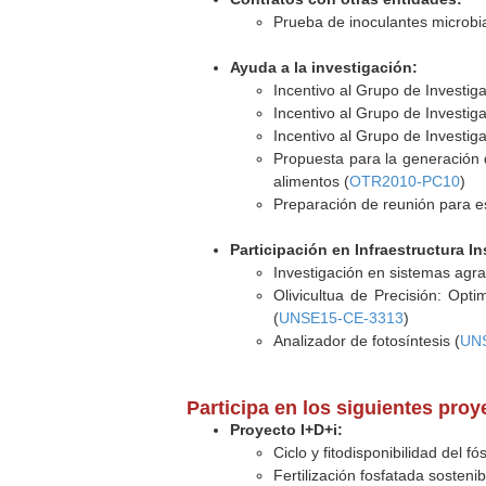
Prueba de inoculantes microbian
Ayuda a la investigación:
Incentivo al Grupo de Investi
Incentivo al Grupo de Investi
Incentivo al Grupo de Investi
Propuesta para la generación 
alimentos (
OTR2010-PC10
)
Preparación de reunión para es
Participación en Infraestructura In
Investigación en sistemas agrar
Olivicultua de Precisión: Opt
(
UNSE15-CE-3313
)
Analizador de fotosíntesis (
UN
Participa en los siguientes pro
Proyecto I+D+i:
Ciclo y fitodisponibilidad del f
Fertilización fosfatada sosteni