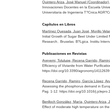
Quintero Ariza, José Manuel (Coordinador),
Innovaciones Docentes en la Escuela Univer
Universitaria de Ingenieria T?Cnica AGR?
Capítulos en Libros
Martínez Quesada, Juan José, Morillo Velar
Initial Growth of Sugar Beet Under Limited 
Research.
. Bruselas. B?Lgica. Institu Int
Publicaciones en Revistas
Ayeyemi, Tolulupe, Recena Garrido, Ramiro,
Efficiency of Vivianite from Water Purifica
https://doi.org/10.3390/agronomy14112639
Recena Garrido, Ramiro, García López, Ana Ma
Assessing the phosphorus demand in Europe
Pag. 1-12. https://doi.org/10.1016/j.jclepr
Benlloch González, María, Quintero Ariza, 
Effect of moderate high temperature on the 