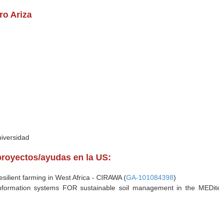
ro Ariza
niversidad
proyectos/ayudas en la US:
resilient farming in West Africa - CIRAWA (
GA-101084398
)
information systems FOR sustainable soil management in the MEDi