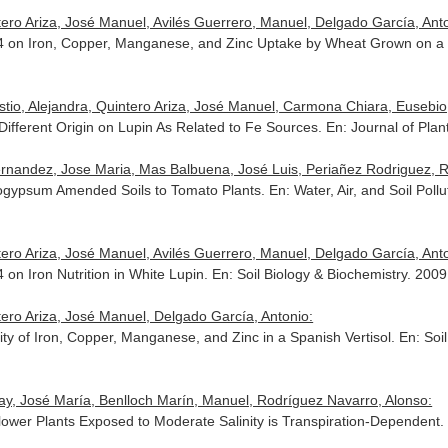
ero Ariza, José Manuel, Avilés Guerrero, Manuel, Delgado García, Ant
T34 on Iron, Copper, Manganese, and Zinc Uptake by Wheat Grown on 
tio, Alejandra, Quintero Ariza, José Manuel, Carmona Chiara, Eusebio
ifferent Origin on Lupin As Related to Fe Sources.
En: Journal of Plant
andez, Jose Maria, Mas Balbuena, José Luis, Periañez Rodriguez, Raul, 
hogypsum Amended Soils to Tomato Plants.
En: Water, Air, and Soil Pollu
ero Ariza, José Manuel, Avilés Guerrero, Manuel, Delgado García, Ant
 on Iron Nutrition in White Lupin.
En: Soil Biology & Biochemistry
. 2009
ero Ariza, José Manuel, Delgado García, Antonio:
lity of Iron, Copper, Manganese, and Zinc in a Spanish Vertisol.
En: Soi
ay, José María, Benlloch Marín, Manuel, Rodríguez Navarro, Alonso:
lower Plants Exposed to Moderate Salinity is Transpiration-Dependent