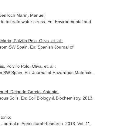
Benlloch Marín, Manuel:
to tolerate water stress.
En: Environmental and
a, Polvillo Polo, Oliva, et. al.:
s from SW Spain.
En: Spanish Journal of
olvillo Polo, Oliva, et. al.:
rom SW Spain.
En: Journal of Hazardous Materials
.
nuel, Delgado García, Antonio:
eous Soils.
En: Soil Biology & Biochemistry
. 2013.
tonio:
 Journal of Agricultural Research
. 2013. Vol. 11.