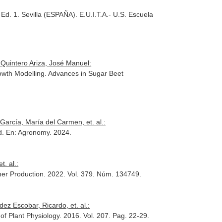
d. 1. Sevilla (ESPAÑA). E.U.I.T.A.- U.S. Escuela
 Quintero Ariza, José Manuel:
wth Modelling. Advances in Sugar Beet
arcía, María del Carmen, et. al.:
d.
En: Agronomy
. 2024.
. al.:
ner Production
. 2022. Vol. 379. Núm. 134749.
z Escobar, Ricardo, et. al.:
 of Plant Physiology
. 2016. Vol. 207. Pag. 22-29.