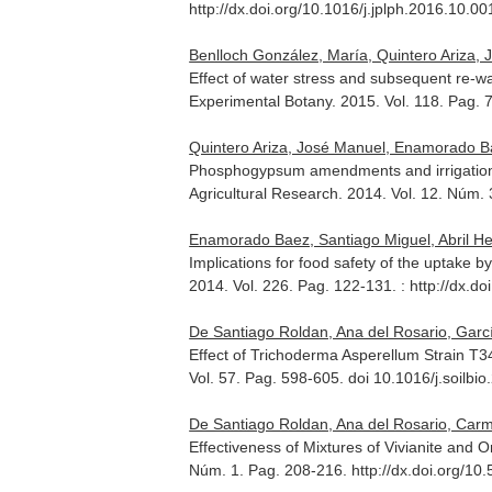
http://dx.doi.org/10.1016/j.jplph.2016.10.00
Benlloch González, María, Quintero Ariza,
Effect of water stress and subsequent re-wa
Experimental Botany
. 2015. Vol. 118. Pag.
Quintero Ariza, José Manuel, Enamorado Baez
Phosphogypsum amendments and irrigation w
Agricultural Research
. 2014. Vol. 12. Núm.
Enamorado Baez, Santiago Miguel, Abril Hern
Implications for food safety of the uptak
2014. Vol. 226. Pag. 122-131. : http://dx.d
De Santiago Roldan, Ana del Rosario, Garcí
Effect of Trichoderma Asperellum Strain T3
Vol. 57. Pag. 598-605. doi 10.1016/j.soilbi
De Santiago Roldan, Ana del Rosario, Carm
Effectiveness of Mixtures of Vivianite and O
Núm. 1. Pag. 208-216. http://dx.doi.org/10