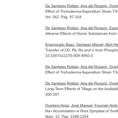
De Santiago Roldan, Ana del Rosario, Quint
Effect of Trichoderma Asperellum Strain 
Vol. 342. Pag. 97-104
De Santiago Roldan, Ana del Rosario, Expós
Adverse Effects of Humic Substances from D
Enamorado Baez, Santiago Miguel, Abril Hern
Transfer of CD, Pb, Ra and U from Phosp
10.1007/s11270-009-9992-0
De Santiago Roldan, Ana del Rosario, Quint
Effect of Trichoderma Asperellum Strain T34
De Santiago Roldan, Ana del Rosario, Quint
Long-Term Effects of Tillage on the Availabi
200-207
Quintero Ariza, José Manuel, Fournier Andr
Na+ Accumulation in Root Symplast of Sunf
Núm. 12. Pag. 1248-1254