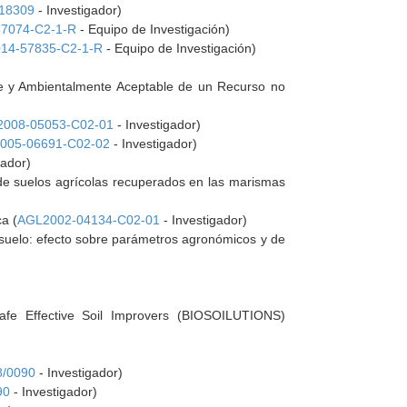
18309
- Investigador)
7074-C2-1-R
- Equipo de Investigación)
14-57835-C2-1-R
- Equipo de Investigación)
nte y Ambientalmente Aceptable de un Recurso no
008-05053-C02-01
- Investigador)
005-06691-C02-02
- Investigador)
gador)
 de suelos agrícolas recuperados en las marismas
ca (
AGL2002-04134-C02-01
- Investigador)
el suelo: efecto sobre parámetros agronómicos y de
afe Effective Soil Improvers (BIOSOILUTIONS)
8/0090
- Investigador)
90
- Investigador)