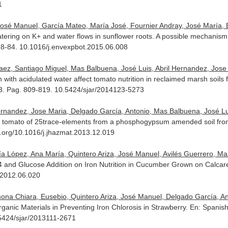
1
 José Manuel, García Mateo, María José, Fournier Andray, José María, 
tering on K+ and water flows in sunflower roots. A possible mechanism 
 78-84. 10.1016/j.envexpbot.2015.06.008
, Santiago Miguel, Mas Balbuena, José Luis, Abril Hernandez, Jose Mari
ith acidulated water affect tomato nutrition in reclaimed marsh soil
 3. Pag. 809-819. 10.5424/sjar/2014123-5273
andez, Jose Maria, Delgado García, Antonio, Mas Balbuena, José Luis, P
e by tomato of 25trace-elements from a phosphogypsum amended soil f
oi.org/10.1016/j.jhazmat.2013.12.019
a López, Ana María, Quintero Ariza, José Manuel, Avilés Guerrero, Ma
4 and Glucose Addition on Iron Nutrition in Cucumber Grown on Calcar
o.2012.06.020
ona Chiara, Eusebio, Quintero Ariza, José Manuel, Delgado García, An
rganic Materials in Preventing Iron Chlorosis in Strawberry.
En: Spanish
.5424/sjar/2013111-2671