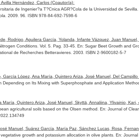
 Avilla Hernández, Carlos (Coautor/a):
sitaria de Ingenier?a T?Cnica AGR?Cola de la Universidad de Sevilla. E
Cola. 2009. 96. ISBN 978-84-692-7598-6
de, Rodrigo, Aguilera García, Yolanda, Infante Vázquez, Juan Manuel,
Nitrogen Conditions. Vol. 5. Pag. 33-45.
En: Sugar Beet Growth and Gro
ernational de Recherches Betteravieres. 2003. ISBN 2-9600182-5-7
 García López, Ana María, Quintero Ariza, José Manuel, Del Campillo G
tion Depending on Its Mixing with Superphosphate and Application Metho
ría, Quintero Ariza, José Manuel, Skyttä, Annaliina, Ylivainio, Kari, et
an agricultural soils based on the Olsen method.
En: Journal of Clea
o.2022.134749
José Manuel, Suárez García, María Paz, Sánchez Lucas, Rosa, Fernande
vegetative growth and potassium allocation in olive plants.
En: Journal