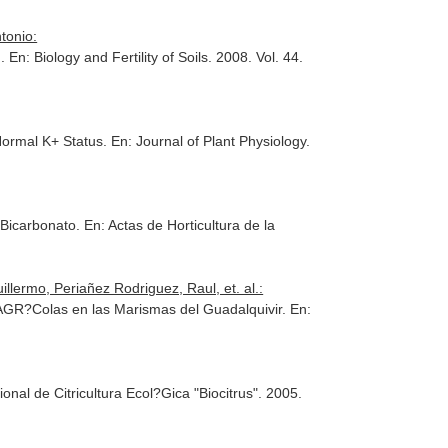
tonio:
n.
En: Biology and Fertility of Soils
. 2008. Vol. 44.
 Normal K+ Status.
En: Journal of Plant Physiology
.
 Bicarbonato.
En: Actas de Horticultura de la
lermo, Periañez Rodriguez, Raul, et. al.:
 AGR?Colas en las Marismas del Guadalquivir.
En:
ional de Citricultura Ecol?Gica "Biocitrus"
. 2005.