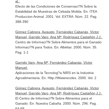
al.:
Efecto de las Condiciones de Conservaci?N Sobre la
Estabilidad de Muestras de Cebada Molida.
En: ITEA
Produccion Animal
. 2001. Vol. EXTRA. Núm. 22. Pag.
388-390
Gómez Cabrera, Augusto, Fernández Cabanás, Víctor
Manuel, Garrido Varo, Ana Mª, Rodríguez Castañón,J.J.:
Centro de Informaci?N Sobre Alimentos para el Ganado:
Informaci?N para Todos.
En: Albéitar
. 2000. Núm. 35.
Pag. 1-1
Garrido Varo, Ana Mª, Fernández Cabanás, Víctor
Manuel:
Aplicaciones de la Tecnolog?a NIRS en la Industria
Agroalimentaria.
En: Http.//Wwwrecoles
. 2000. Vol. 2
Gómez Cabrera, Augusto, Fernández Cabanás, Víctor
Manuel, Garrido Varo, Ana Mª, Rodríguez Castañón,J.J.:
El Centro de Informaci?N Sobre Alimentos para el
Ganado.
En: Nuestra Cabaña
. 2000. Núm. 296. Pag.
64-68