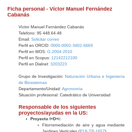
Ficha personal - Víctor Manuel Fernández
Cabanás
Víctor Manuel Fernández Cabanás
Telefono: 95 448.64.48
Email:
Solicitar correo
Perfil en ORCID:
0000-0002-3402-6669
Perfil en WOS:
G-2004-2010
Perfil en Scopus:
12142212100
Perfil en Dialnet:
3203223
Grupo de Investigación:
Naturación Urbana e Ingeniería
de Biosistemas
Departamento/Unidad:
Agronomía
Situación profesional: Catedrático de Universidad
Responsable de los siguientes
proyectos/ayudas en la US:
Proyecto I+D+i:
Fitorremediación de aire y agua mediante
Jardines Verticales (
P18-TP-1657
)