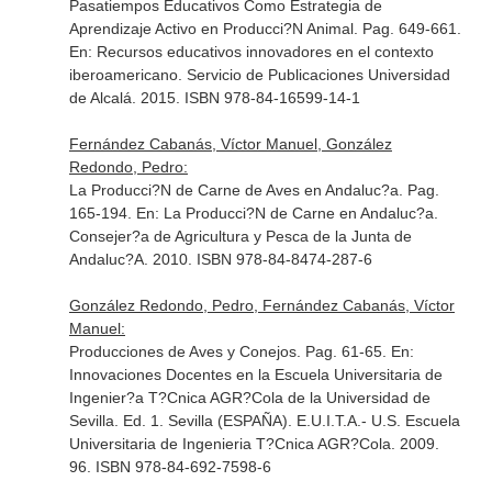
Pasatiempos Educativos Como Estrategia de
Aprendizaje Activo en Producci?N Animal. Pag. 649-661.
En: Recursos educativos innovadores en el contexto
iberoamericano
. Servicio de Publicaciones Universidad
de Alcalá. 2015. ISBN 978-84-16599-14-1
Fernández Cabanás, Víctor Manuel, González
Redondo, Pedro:
La Producci?N de Carne de Aves en Andaluc?a. Pag.
165-194.
En: La Producci?N de Carne en Andaluc?a
.
Consejer?a de Agricultura y Pesca de la Junta de
Andaluc?A. 2010. ISBN 978-84-8474-287-6
González Redondo, Pedro, Fernández Cabanás, Víctor
Manuel:
Producciones de Aves y Conejos. Pag. 61-65.
En:
Innovaciones Docentes en la Escuela Universitaria de
Ingenier?a T?Cnica AGR?Cola de la Universidad de
Sevilla
. Ed. 1. Sevilla (ESPAÑA). E.U.I.T.A.- U.S. Escuela
Universitaria de Ingenieria T?Cnica AGR?Cola. 2009.
96. ISBN 978-84-692-7598-6