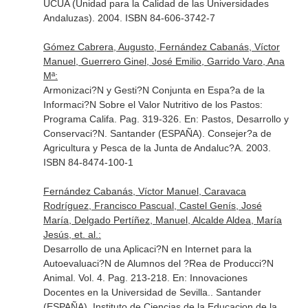
UCUA (Unidad para la Calidad de las Universidades
Andaluzas). 2004. ISBN 84-606-3742-7
Gómez Cabrera, Augusto, Fernández Cabanás, Víctor
Manuel, Guerrero Ginel, José Emilio, Garrido Varo, Ana
Mª:
Armonizaci?N y Gesti?N Conjunta en Espa?a de la
Informaci?N Sobre el Valor Nutritivo de los Pastos:
Programa Califa. Pag. 319-326.
En: Pastos, Desarrollo y
Conservaci?N
. Santander (ESPAÑA). Consejer?a de
Agricultura y Pesca de la Junta de Andaluc?A. 2003.
ISBN 84-8474-100-1
Fernández Cabanás, Víctor Manuel, Caravaca
Rodríguez, Francisco Pascual, Castel Genís, José
María, Delgado Pertíñez, Manuel, Alcalde Aldea, María
Jesús, et. al.:
Desarrollo de una Aplicaci?N en Internet para la
Autoevaluaci?N de Alumnos del ?Rea de Producci?N
Animal. Vol. 4. Pag. 213-218.
En: Innovaciones
Docentes en la Universidad de Sevilla.
. Santander
(ESPAÑA). Instituto de Ciencias de la Educacion de la