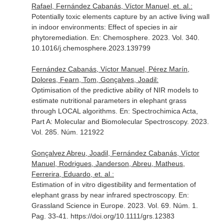
Rafael, Fernández Cabanás, Víctor Manuel, et. al.:
Potentially toxic elements capture by an active living wall
in indoor environments: Effect of species in air
phytoremediation.
En: Chemosphere
. 2023. Vol. 340.
10.1016/j.chemosphere.2023.139799
Fernández Cabanás, Víctor Manuel, Pérez Marín,
Dolores, Fearn, Tom, Gonçalves, Joadil:
Optimisation of the predictive ability of NIR models to
estimate nutritional parameters in elephant grass
through LOCAL algorithms.
En: Spectrochimica Acta,
Part A: Molecular and Biomolecular Spectroscopy
. 2023.
Vol. 285. Núm. 121922
Gonçalvez Abreu, Joadil, Fernández Cabanás, Víctor
Manuel, Rodrigues, Janderson, Abreu, Matheus,
Ferrerira, Eduardo, et. al.:
Estimation of in vitro digestibility and fermentation of
elephant grass by near infrared spectroscopy.
En:
Grassland Science in Europe
. 2023. Vol. 69. Núm. 1.
Pag. 33-41. https://doi.org/10.1111/grs.12383