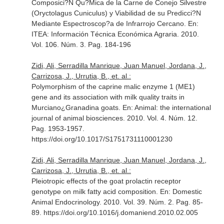
Composici?N Qu?Mica de la Carne de Conejo Silvestre
(Oryctolagus Cuniculus) y Viabilidad de su Predicci?N
Mediante Espectroscop?a de Infrarrojo Cercano.
En:
ITEA: Información Técnica Económica Agraria
. 2010.
Vol. 106. Núm. 3. Pag. 184-196
Zidi, Ali, Serradilla Manrique, Juan Manuel, Jordana, J.,
Carrizosa, J., Urrutia, B., et. al.:
Polymorphism of the caprine malic enzyme 1 (ME1)
gene and its association with milk quality traits in
Murciano¿Granadina goats.
En: Animal: the international
journal of animal biosciences
. 2010. Vol. 4. Núm. 12.
Pag. 1953-1957.
https://doi.org/10.1017/S1751731110001230
Zidi, Ali, Serradilla Manrique, Juan Manuel, Jordana, J.,
Carrizosa, J., Urrutia, B., et. al.:
Pleiotropic effects of the goat prolactin receptor
genotype on milk fatty acid composition.
En: Domestic
Animal Endocrinology
. 2010. Vol. 39. Núm. 2. Pag. 85-
89. https://doi.org/10.1016/j.domaniend.2010.02.005