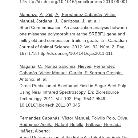
175. ttp://dx.doi.org/10.1016/j.smallrumres.2013.06.001
Manunza, A., Zidi, A., Fernández Cabanás, Víctor
Manuel, Jordana, J., Carrizosa, J., et. al.:
Short Communication: An association analysis between
one missense polymorphism at the SREBF1 gene and
milk yield and composition traits in goats.
En: Canadian
Journal of Animal Science
. 2012. Vol. 92. Núm. 2. Pag.
167-173. http://dx.doi.org/10.4141/cjas2011-111
Magaña, C., Núñez Sánchez, Nieves, Fernández
Cabanás, Víctor Manuel, García, P, Serrano Crespín,
Antonio, et. al.:
Direct Prediction of Bioethanol Yield in Sugar Beet Pulp
Using Near Infrared Spectroscopy.
En: Bioresource
Technology
. 2011. Vol. 102. Pag. 9542-9549.
10.1016/j.biortech.2011.07.045
Fernández Cabanás, Víctor Manuel, Polvillo Polo, Oliva,
Rodriguez Acuña, Rafael, Botella, Baltasar, Horcada
Ibáñez, Alberto:
Rapid Determination of the Fatty Acid Profile in Pork Dry-