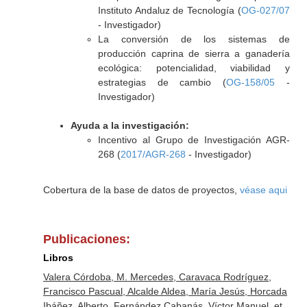
Instituto Andaluz de Tecnología (
OG-027/07
- Investigador)
La conversión de los sistemas de
producción caprina de sierra a ganadería
ecológica: potencialidad, viabilidad y
estrategias de cambio (
OG-158/05
-
Investigador)
Ayuda a la investigación:
Incentivo al Grupo de Investigación AGR-
268 (
2017/AGR-268
- Investigador)
Cobertura de la base de datos de proyectos,
véase aqui
Publicaciones:
Libros
Valera Córdoba, M. Mercedes, Caravaca Rodríguez,
Francisco Pascual, Alcalde Aldea, María Jesús, Horcada
Ibáñez, Alberto, Fernández Cabanás, Víctor Manuel, et.