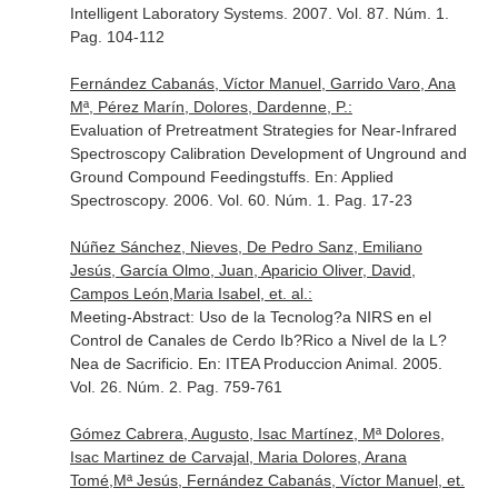
Intelligent Laboratory Systems
. 2007. Vol. 87. Núm. 1.
Pag. 104-112
Fernández Cabanás, Víctor Manuel, Garrido Varo, Ana
Mª, Pérez Marín, Dolores, Dardenne, P.:
Evaluation of Pretreatment Strategies for Near-Infrared
Spectroscopy Calibration Development of Unground and
Ground Compound Feedingstuffs.
En: Applied
Spectroscopy
. 2006. Vol. 60. Núm. 1. Pag. 17-23
Núñez Sánchez, Nieves, De Pedro Sanz, Emiliano
Jesús, García Olmo, Juan, Aparicio Oliver, David,
Campos León,Maria Isabel, et. al.:
Meeting-Abstract: Uso de la Tecnolog?a NIRS en el
Control de Canales de Cerdo Ib?Rico a Nivel de la L?
Nea de Sacrificio.
En: ITEA Produccion Animal
. 2005.
Vol. 26. Núm. 2. Pag. 759-761
Gómez Cabrera, Augusto, Isac Martínez, Mª Dolores,
Isac Martinez de Carvajal, Maria Dolores, Arana
Tomé,Mª Jesús, Fernández Cabanás, Víctor Manuel, et.