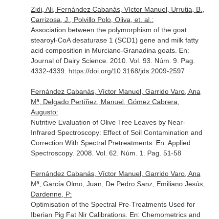
Zidi, Ali, Fernández Cabanás, Víctor Manuel, Urrutia, B.,
Carrizosa, J., Polvillo Polo, Oliva, et. al.:
Association between the polymorphism of the goat
stearoyl-CoA desaturase 1 (SCD1) gene and milk fatty
acid composition in Murciano-Granadina goats.
En:
Journal of Dairy Science
. 2010. Vol. 93. Núm. 9. Pag.
4332-4339. https://doi.org/10.3168/jds.2009-2597
Fernández Cabanás, Víctor Manuel, Garrido Varo, Ana
Mª, Delgado Pertíñez, Manuel, Gómez Cabrera,
Augusto:
Nutritive Evaluation of Olive Tree Leaves by Near-
Infrared Spectroscopy: Effect of Soil Contamination and
Correction With Spectral Pretreatments.
En: Applied
Spectroscopy
. 2008. Vol. 62. Núm. 1. Pag. 51-58
Fernández Cabanás, Víctor Manuel, Garrido Varo, Ana
Mª, García Olmo, Juan, De Pedro Sanz, Emiliano Jesús,
Dardenne, P:
Optimisation of the Spectral Pre-Treatments Used for
Iberian Pig Fat Nir Calibrations.
En: Chemometrics and