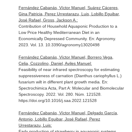
Fernández Cabanás, Víctor Manuel, Suárez Cáceres,
Gina Patricia, Perez Urrestarazu, Luis, Lobillo Eguibar,
José Rafael, Gross, Jackson A.:
Contribution of Household Aquaponic Production to a
Low Price Healthy Mediterranean Diet in an
Economically Depressed Community.
En: Agronomy
.
2023. Vol. 13. 10.3390/agronomy13020498
Fernández Cabanás, Víctor Manuel, Borrero Vega,
Celia, Cozzolino, Daniel, Aviles Manuel:
Feasibility of near infrared spectroscopy for estimating
suppressiveness of carnation (Dianthus cariophyllus L.)
fusarium wilt in different plant growth media.
En:
Spectrochimica Acta, Part A: Molecular and Biomolecular
Spectroscopy
. 2022. Vol. 280. Núm. 121528.
https://doi.org/10.1016/j.saa.2022.121528
Fernández Cabanás, Víctor Manuel, Delgado García,
Antonio, Lobillo Eguibar, José Rafael, Perez
Urrestarazu, Luis:
Early production of strawberry in aquaponic systems