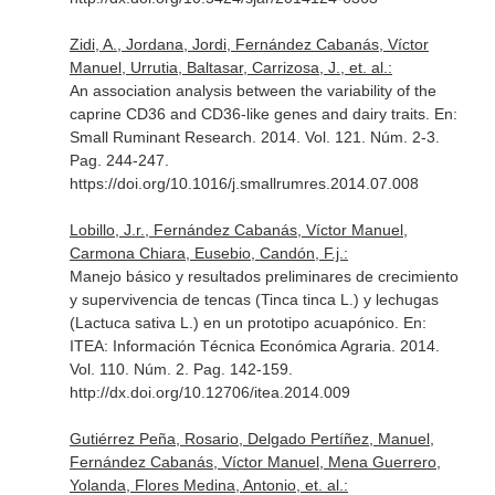
Zidi, A., Jordana, Jordi, Fernández Cabanás, Víctor
Manuel, Urrutia, Baltasar, Carrizosa, J., et. al.:
An association analysis between the variability of the
caprine CD36 and CD36-like genes and dairy traits.
En:
Small Ruminant Research
. 2014. Vol. 121. Núm. 2-3.
Pag. 244-247.
https://doi.org/10.1016/j.smallrumres.2014.07.008
Lobillo, J.r., Fernández Cabanás, Víctor Manuel,
Carmona Chiara, Eusebio, Candón, F.j.:
Manejo básico y resultados preliminares de crecimiento
y supervivencia de tencas (Tinca tinca L.) y lechugas
(Lactuca sativa L.) en un prototipo acuapónico.
En:
ITEA: Información Técnica Económica Agraria
. 2014.
Vol. 110. Núm. 2. Pag. 142-159.
http://dx.doi.org/10.12706/itea.2014.009
Gutiérrez Peña, Rosario, Delgado Pertíñez, Manuel,
Fernández Cabanás, Víctor Manuel, Mena Guerrero,
Yolanda, Flores Medina, Antonio, et. al.: