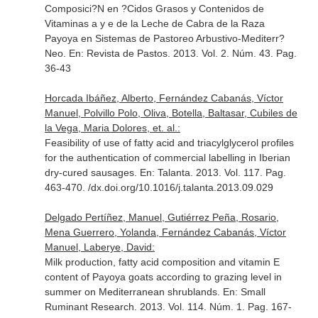
Composici?N en ?Cidos Grasos y Contenidos de
Vitaminas a y e de la Leche de Cabra de la Raza
Payoya en Sistemas de Pastoreo Arbustivo-Mediterr?
Neo.
En: Revista de Pastos
. 2013. Vol. 2. Núm. 43. Pag.
36-43
Horcada Ibáñez, Alberto, Fernández Cabanás, Víctor
Manuel, Polvillo Polo, Oliva, Botella, Baltasar, Cubiles de
la Vega, Maria Dolores, et. al.:
Feasibility of use of fatty acid and triacylglycerol profiles
for the authentication of commercial labelling in Iberian
dry-cured sausages.
En: Talanta
. 2013. Vol. 117. Pag.
463-470. /dx.doi.org/10.1016/j.talanta.2013.09.029
Delgado Pertíñez, Manuel, Gutiérrez Peña, Rosario,
Mena Guerrero, Yolanda, Fernández Cabanás, Víctor
Manuel, Laberye, David:
Milk production, fatty acid composition and vitamin E
content of Payoya goats according to grazing level in
summer on Mediterranean shrublands.
En: Small
Ruminant Research
. 2013. Vol. 114. Núm. 1. Pag. 167-