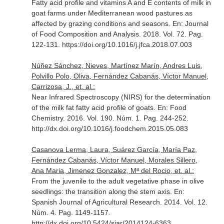
Fatty acid profile and vitamins A and E contents of milk in
goat farms under Mediterranean wood pastures as
affected by grazing conditions and seasons.
En: Journal
of Food Composition and Analysis
. 2018. Vol. 72. Pag.
122-131. https://doi.org/10.1016/j.jfca.2018.07.003
Núñez Sánchez, Nieves, Martínez Marín, Andres Luis,
Polvillo Polo, Oliva, Fernández Cabanás, Víctor Manuel,
Carrizosa, J., et. al.:
Near Infrared Spectroscopy (NIRS) for the determination
of the milk fat fatty acid profile of goats.
En: Food
Chemistry
. 2016. Vol. 190. Núm. 1. Pag. 244-252.
http://dx.doi.org/10.1016/j.foodchem.2015.05.083
Casanova Lerma, Laura, Suárez García, María Paz,
Fernández Cabanás, Víctor Manuel, Morales Sillero,
Ana Maria, Jimenez Gonzalez, Mª del Rocio, et. al.:
From the juvenile to the adult vegetative phase in olive
seedlings: the transition along the stem axis.
En:
Spanish Journal of Agricultural Research
. 2014. Vol. 12.
Núm. 4. Pag. 1149-1157.
http://dx.doi.org/10.5424/sjar/2014124-6363