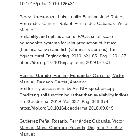
10.1016/j.ufug.2019.126431
Perez Urrestarazu, Luis, Lobillo Eguibar, José Rafael,
Fernandez Cañero, Rafael, Fernández Cabanás, Víctor
Manuel:
Suitability and optimization of FAO's small-scale
aquaponics systems for joint production of lettuce
(Lactuca sativa) and fish (Carassius auratus).
En:
Aquacultural Engineering
. 2019. Vol. 85. Pag. 129-137.
https://doi.org/10.1016/j.aquaeng.2019.04.001
Recena Garrido, Ramiro, Fernández Cabanás, Víctor
Manuel, Delgado García, Antonio:
Soil fertility assessment by Vis-NIR spectroscopy:
Predicting soil functioning rather than availability indices.
En: Geoderma
. 2019. Vol. 337. Pag. 368-374.
https://doi.org/10.1016/j.geoderma.2018.09.049
Gutiérrez Peña, Rosario, Fernández Cabanás, Víctor
Manuel, Mena Guerrero, Yolanda, Delgado Pertíñez,
Manuel: