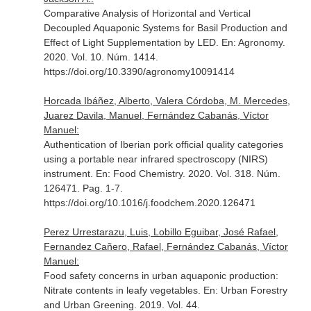
Comparative Analysis of Horizontal and Vertical
Decoupled Aquaponic Systems for Basil Production and
Effect of Light Supplementation by LED.
En: Agronomy
.
2020. Vol. 10. Núm. 1414.
https://doi.org/10.3390/agronomy10091414
Horcada Ibáñez, Alberto, Valera Córdoba, M. Mercedes,
Juarez Davila, Manuel, Fernández Cabanás, Víctor
Manuel:
Authentication of Iberian pork official quality categories
using a portable near infrared spectroscopy (NIRS)
instrument.
En: Food Chemistry
. 2020. Vol. 318. Núm.
126471. Pag. 1-7.
https://doi.org/10.1016/j.foodchem.2020.126471
Perez Urrestarazu, Luis, Lobillo Eguibar, José Rafael,
Fernandez Cañero, Rafael, Fernández Cabanás, Víctor
Manuel:
Food safety concerns in urban aquaponic production:
Nitrate contents in leafy vegetables.
En: Urban Forestry
and Urban Greening
. 2019. Vol. 44.