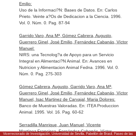
Emilio:
Uso de la Informaci?N: Bases de Datos.
En: Carlos
Prieto. Veinte a?Os de Dedicacion a la Ciencia
. 1996.
Vol. 0. Núm. 0. Pag. 87-94
Garrido Varo, Ana Mª, Gómez Cabrera, Augusto,
Guerrero Ginel, José Emilio, Fernández Cabanás, Víctor
Manuel:
NIRS: una Tecnolog?a de Apoyo para un Servicio
Integral en Alimentaci?N Animal.
En: Avances en
Nutricion y Alimentacion Animal Fedna
. 1996. Vol. 0.
Núm. 0. Pag. 275-303
Gómez Cabrera, Augusto, Garrido Varo, Ana Mª,
Guerrero Ginel, José Emilio, Fernández Cabanás, Víctor
Manuel, Isac Martinez de Carvajal, Maria Dolores:
Banco de Muestras Valoradas.
En: ITEA Produccion
Animal
. 1995. Vol. 16. Pag. 60-62
Serradilla Manrique, Juan Manuel, Vicente
Martínez,Francisca, Fernández Cabanás, Víctor
Vicerrectorado de Investigación. Universidad de Sevilla. Pabellón de Brasil. Paseo de las