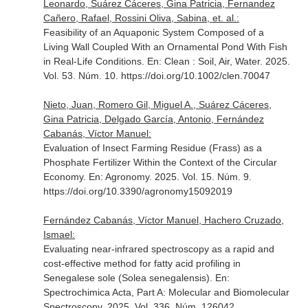
Leonardo, Suárez Cáceres, Gina Patricia, Fernandez
Cañero, Rafael, Rossini Oliva, Sabina, et. al.:
Feasibility of an Aquaponic System Composed of a
Living Wall Coupled With an Ornamental Pond With Fish
in Real-Life Conditions.
En: Clean : Soil, Air, Water
. 2025.
Vol. 53. Núm. 10. https://doi.org/10.1002/clen.70047
Nieto, Juan, Romero Gil, Miguel A., Suárez Cáceres,
Gina Patricia, Delgado García, Antonio, Fernández
Cabanás, Víctor Manuel:
Evaluation of Insect Farming Residue (Frass) as a
Phosphate Fertilizer Within the Context of the Circular
Economy.
En: Agronomy
. 2025. Vol. 15. Núm. 9.
https://doi.org/10.3390/agronomy15092019
Fernández Cabanás, Víctor Manuel, Hachero Cruzado,
Ismael:
Evaluating near-infrared spectroscopy as a rapid and
cost-effective method for fatty acid profiling in
Senegalese sole (Solea senegalensis).
En:
Spectrochimica Acta, Part A: Molecular and Biomolecular
Spectroscopy
. 2025. Vol. 336. Núm. 126042.