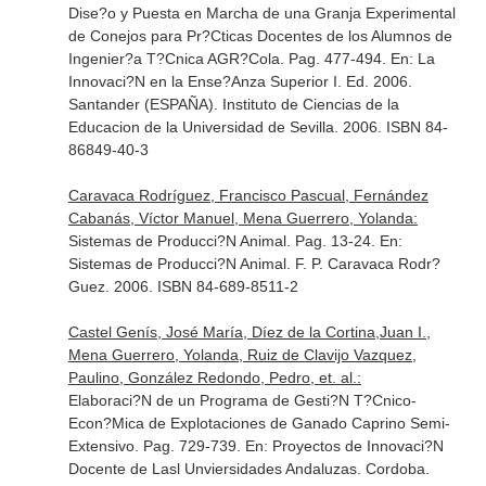
Dise?o y Puesta en Marcha de una Granja Experimental
de Conejos para Pr?Cticas Docentes de los Alumnos de
Ingenier?a T?Cnica AGR?Cola. Pag. 477-494.
En: La
Innovaci?N en la Ense?Anza Superior I
. Ed. 2006.
Santander (ESPAÑA). Instituto de Ciencias de la
Educacion de la Universidad de Sevilla. 2006. ISBN 84-
86849-40-3
Caravaca Rodríguez, Francisco Pascual, Fernández
Cabanás, Víctor Manuel, Mena Guerrero, Yolanda:
Sistemas de Producci?N Animal. Pag. 13-24.
En:
Sistemas de Producci?N Animal
. F. P. Caravaca Rodr?
Guez. 2006. ISBN 84-689-8511-2
Castel Genís, José María, Díez de la Cortina,Juan I.,
Mena Guerrero, Yolanda, Ruiz de Clavijo Vazquez,
Paulino, González Redondo, Pedro, et. al.:
Elaboraci?N de un Programa de Gesti?N T?Cnico-
Econ?Mica de Explotaciones de Ganado Caprino Semi-
Extensivo. Pag. 729-739.
En: Proyectos de Innovaci?N
Docente de Lasl Unviersidades Andaluzas
. Cordoba.