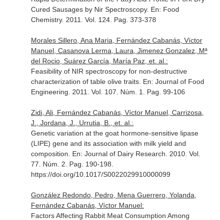
Cured Sausages by Nir Spectroscopy.
En: Food
Chemistry
. 2011. Vol. 124. Pag. 373-378
Morales Sillero, Ana Maria, Fernández Cabanás, Víctor
Manuel, Casanova Lerma, Laura, Jimenez Gonzalez, Mª
del Rocio, Suárez García, María Paz, et. al.:
Feasibility of NIR spectroscopy for non-destructive
characterization of table olive traits.
En: Journal of Food
Engineering
. 2011. Vol. 107. Núm. 1. Pag. 99-106
Zidi, Ali, Fernández Cabanás, Víctor Manuel, Carrizosa,
J., Jordana, J., Urrutia, B., et. al.:
Genetic variation at the goat hormone-sensitive lipase
(LIPE) gene and its association with milk yield and
composition.
En: Journal of Dairy Research
. 2010. Vol.
77. Núm. 2. Pag. 190-198.
https://doi.org/10.1017/S0022029910000099
González Redondo, Pedro, Mena Guerrero, Yolanda,
Fernández Cabanás, Víctor Manuel:
Factors Affecting Rabbit Meat Consumption Among