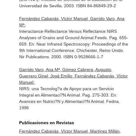
Universidad de Sevilla. 2003. ISBN 84-86849-29-2
Fernández Cabanás, Víctor Manuel, Garrido Varo, Ana
Mª:
Interactance-Reflectance Versus Reflectance NIRS
Analyses of Grains and Ground Animal Feeds. Pag. 655-
659.
En: Near Infrared Spectroscopy: Proceedings of the
9th International Conference
. Chichester, Reino Unido.
Nir Publications. 2000. ISBN 0-9528666-1-7
Garrido Varo, Ana Mª, Gómez Cabrera, Augusto,
Guerrero Ginel, José Emilio, Fernández Cabanás, Víctor
Manuel:
NIRS: una Tecnolog?a de Apoyo para un Servicio
Integral en Alimentaci?N Animal. Pag. 275-303.
En:
Avances en Nutrici?N y Alimentaci?N Animal
. Fedna.
1996
Publicaciones en Revistas
Fernández Cabanás, Víctor Manuel, Martínez Millán,