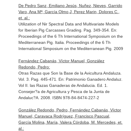
De Pedro Sanz, Emiliano Jesús, Nuñez, Nieves, Garrido
Varo, Ana Mª, García Olmo,J, Perez Marin, Dolores C.,
et. al.:
Utilization of Nir Spectral Data and Multivariate Models
for Iberian Pig Carcasses Grading. Pag. 349-354.
En:
Proceedings of the 6 Th International Symposium on the
Mediterranean Pig
. Italia. Proceedings of the 6 Th
International Simposium on the Mediterranean Pig. 2009
Fernández Cabanás, Víctor Manuel, González
Redondo, Pedro:
Otras Razas que Son la Base de la Avicultura Andaluza.
Vol. 3. Pag. 445-471.
En: Patrimonio Ganadero Andaluz.
Vol II. las Razas Ganaderas de Andalucia
. Ed. 1.
Consejer?a de Agricultura y Pesca de la Junta de
Andaluc?A. 2008. ISBN 978-84-8474-227-2
González Redondo, Pedro, Fernández Cabanás, Víctor
Manuel, Caravaca Rodríguez, Francisco Pascual,
García Molina, María, Valera Córdoba, M. Mercedes, et.
al.: