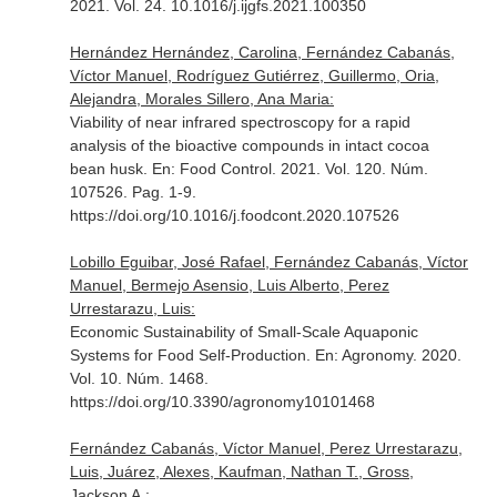
2021. Vol. 24. 10.1016/j.ijgfs.2021.100350
Hernández Hernández, Carolina, Fernández Cabanás,
Víctor Manuel, Rodríguez Gutiérrez, Guillermo, Oria,
Alejandra, Morales Sillero, Ana Maria:
Viability of near infrared spectroscopy for a rapid
analysis of the bioactive compounds in intact cocoa
bean husk.
En: Food Control
. 2021. Vol. 120. Núm.
107526. Pag. 1-9.
https://doi.org/10.1016/j.foodcont.2020.107526
Lobillo Eguibar, José Rafael, Fernández Cabanás, Víctor
Manuel, Bermejo Asensio, Luis Alberto, Perez
Urrestarazu, Luis:
Economic Sustainability of Small-Scale Aquaponic
Systems for Food Self-Production.
En: Agronomy
. 2020.
Vol. 10. Núm. 1468.
https://doi.org/10.3390/agronomy10101468
Fernández Cabanás, Víctor Manuel, Perez Urrestarazu,
Luis, Juárez, Alexes, Kaufman, Nathan T., Gross,
Jackson A.: