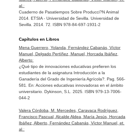
al.:
Cuaderno de Pasatiempos Sobre Producci?N Animal
2014. ETSIA - Universidad de Sevilla. Universidad de
Sevilla. 2014. 72. ISBN 978-84-697-1931-2
Capítulos en Libros
Mena Guerrero, Yolanda, Fernández Cabanás, Víctor
Manuel, Delgado Pertíñez, Manuel, Horcada Ibáñez,
Alberto:
¿Qué tipo de innovaciones educativas prefieren los
estudiantes de la asignatura Introducción a la
Ganadería del Grado de Ingeniería Agrícola?. Pag. 566-
581.
En: Acciones educativas innovadoras en el ámbito
universitario
. Dykinson, S.L. 2025. ISBN 979-13-7006-
044-2
Valera Córdoba, M. Mercedes, Caravaca Rodríguez,
Francisco Pascual, Alcalde Aldea, María Jesús, Horcada
Ibáñez, Alberto, Fernández Cabanás, Víctor Manuel, et.
al.: