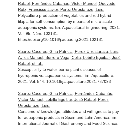
Rafael, Fernández Cabanás, Víctor Manuel, Quevedo
Ruíz, Francisco Javier, Perez Urrestarazu, Luis:
Polyculture production of vegetables and red hybrid
tilapia for self-consumption by means of micro-scale
aquaponic systems.
En: Aquacultural Engineering
. 2021.
Vol. 95. Núm. 102181.
https://doi.org/10.1016/j.aquaeng.2021.102181
Suárez Cáceres, Gina Patricia, Perez Urrestarazu, Luis,
Aviles Manuel, Borrero Vega, Celia, Lobillo Eguibar, José
Rafael, et. al.:
Susceptibility to water-borne plant diseases of
hydroponic vs. aquaponics systems.
En: Aquaculture
.
2021. Vol. 544. 10.1016/j.aquaculture.2021.737093
Suárez Cáceres, Gina Patricia, Fernández Cabanás,
Víctor Manuel, Lobillo Eguibar, José Rafael, Perez
Urrestarazu, Luis:
Consumers' knowledge, attitudes and willingness to pay
for aquaponic products in Spain and Latin America.
En:
International Journal of Gastronomy and Food Science
.