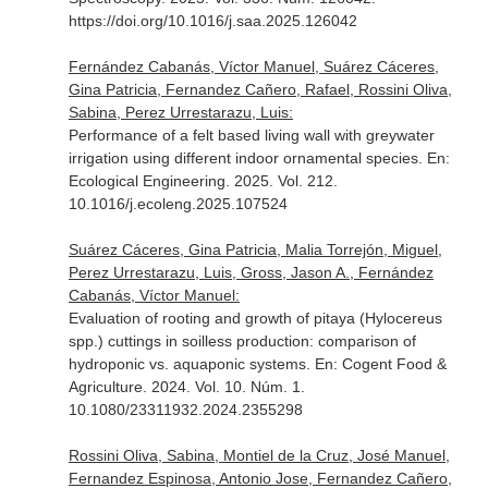
https://doi.org/10.1016/j.saa.2025.126042
Fernández Cabanás, Víctor Manuel, Suárez Cáceres,
Gina Patricia, Fernandez Cañero, Rafael, Rossini Oliva,
Sabina, Perez Urrestarazu, Luis:
Performance of a felt based living wall with greywater
irrigation using different indoor ornamental species.
En:
Ecological Engineering
. 2025. Vol. 212.
10.1016/j.ecoleng.2025.107524
Suárez Cáceres, Gina Patricia, Malia Torrejón, Miguel,
Perez Urrestarazu, Luis, Gross, Jason A., Fernández
Cabanás, Víctor Manuel:
Evaluation of rooting and growth of pitaya (Hylocereus
spp.) cuttings in soilless production: comparison of
hydroponic vs. aquaponic systems.
En: Cogent Food &
Agriculture
. 2024. Vol. 10. Núm. 1.
10.1080/23311932.2024.2355298
Rossini Oliva, Sabina, Montiel de la Cruz, José Manuel,
Fernandez Espinosa, Antonio Jose, Fernandez Cañero,