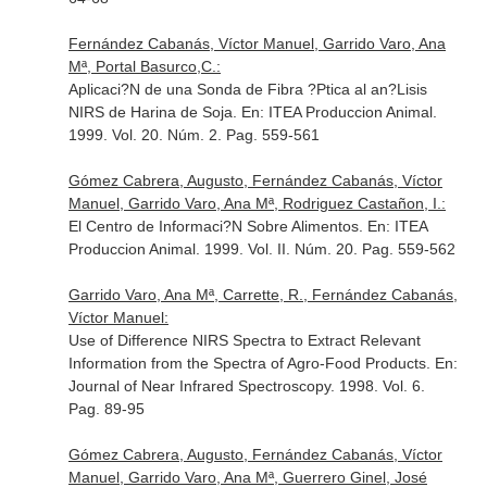
Fernández Cabanás, Víctor Manuel, Garrido Varo, Ana
Mª, Portal Basurco,C.:
Aplicaci?N de una Sonda de Fibra ?Ptica al an?Lisis
NIRS de Harina de Soja.
En: ITEA Produccion Animal
.
1999. Vol. 20. Núm. 2. Pag. 559-561
Gómez Cabrera, Augusto, Fernández Cabanás, Víctor
Manuel, Garrido Varo, Ana Mª, Rodriguez Castañon, I.:
El Centro de Informaci?N Sobre Alimentos.
En: ITEA
Produccion Animal
. 1999. Vol. II. Núm. 20. Pag. 559-562
Garrido Varo, Ana Mª, Carrette, R., Fernández Cabanás,
Víctor Manuel:
Use of Difference NIRS Spectra to Extract Relevant
Information from the Spectra of Agro-Food Products.
En:
Journal of Near Infrared Spectroscopy
. 1998. Vol. 6.
Pag. 89-95
Gómez Cabrera, Augusto, Fernández Cabanás, Víctor
Manuel, Garrido Varo, Ana Mª, Guerrero Ginel, José