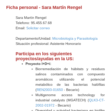
Ficha personal - Sara Martín Rengel
Sara Martín Rengel
Telefono: 95.455.67.68
Email:
Solicitar correo
Departamento/Unidad:
Microbiología y Parasitología
Situación profesional: Asistente Honorario
Participa en los siguientes
proyectos/ayudas en la US:
Proyecto I+D+i:
Biorremediación de hábitats y residuos
salinos contaminados con compuesto
aromáticos utilizando el potencial
metabólico de las bacterias halófilas
(
REN2003-01650
- Becario)
Multigenome access technology for
industrial catalysts (MGATECH) (
QLK3-CT-
2002-01972
- Becario)
Diversidad y actividad bacteriana en biofilm