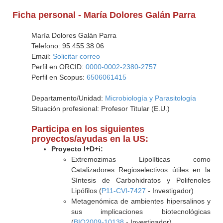
Ficha personal - María Dolores Galán Parra
María Dolores Galán Parra
Telefono: 95.455.38.06
Email:
Solicitar correo
Perfil en ORCID:
0000-0002-2380-2757
Perfil en Scopus:
6506061415
Departamento/Unidad:
Microbiología y Parasitología
Situación profesional: Profesor Titular (E.U.)
Participa en los siguientes
proyectos/ayudas en la US:
Proyecto I+D+i:
Extremozimas Lipolíticas como
Catalizadores Regioselectivos útiles en la
Síntesis de Carbohidratos y Polifenoles
Lipófilos (
P11-CVI-7427
- Investigador)
Metagenómica de ambientes hipersalinos y
sus implicaciones biotecnológicas
(
BIO2009-10138
- Investigador)