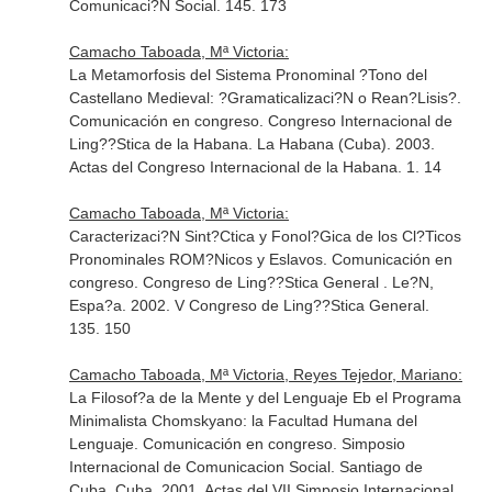
Comunicaci?N Social. 145. 173
Camacho Taboada, Mª Victoria:
La Metamorfosis del Sistema Pronominal ?Tono del
Castellano Medieval: ?Gramaticalizaci?N o Rean?Lisis?.
Comunicación en congreso. Congreso Internacional de
Ling??Stica de la Habana. La Habana (Cuba). 2003.
Actas del Congreso Internacional de la Habana. 1. 14
Camacho Taboada, Mª Victoria:
Caracterizaci?N Sint?Ctica y Fonol?Gica de los Cl?Ticos
Pronominales ROM?Nicos y Eslavos. Comunicación en
congreso. Congreso de Ling??Stica General . Le?N,
Espa?a. 2002. V Congreso de Ling??Stica General.
135. 150
Camacho Taboada, Mª Victoria, Reyes Tejedor, Mariano:
La Filosof?a de la Mente y del Lenguaje Eb el Programa
Minimalista Chomskyano: la Facultad Humana del
Lenguaje. Comunicación en congreso. Simposio
Internacional de Comunicacion Social. Santiago de
Cuba, Cuba. 2001. Actas del VII Simposio Internacional