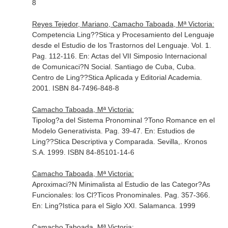
8
Reyes Tejedor, Mariano, Camacho Taboada, Mª Victoria:
Competencia Ling??Stica y Procesamiento del Lenguaje
desde el Estudio de los Trastornos del Lenguaje. Vol. 1.
Pag. 112-116.
En: Actas del VII Simposio Internacional
de Comunicaci?N Social
. Santiago de Cuba, Cuba.
Centro de Ling??Stica Aplicada y Editorial Academia.
2001. ISBN 84-7496-848-8
Camacho Taboada, Mª Victoria:
Tipolog?a del Sistema Pronominal ?Tono Romance en el
Modelo Generativista. Pag. 39-47.
En: Estudios de
Ling??Stica Descriptiva y Comparada
. Sevilla,. Kronos
S.A. 1999. ISBN 84-85101-14-6
Camacho Taboada, Mª Victoria:
Aproximaci?N Minimalista al Estudio de las Categor?As
Funcionales: los Cl?Ticos Pronominales. Pag. 357-366.
En: Ling?Istica para el Siglo XXI
. Salamanca. 1999
Camacho Taboada, Mª Victoria: