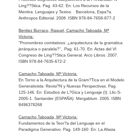
Ling??Stica. Pag. 43-62.
En: Los Recursos de la
Mentira: Lenguajes y Textos
. . Barcelona, Espa?a.
Anthropos Editorial. 2008. ISBN 978-84-7658-877-2
Benitez Burraco, Raquel, Camacho Taboada, Mª
Victoria:
"Pronombres comitativos: ¿arquitectura de la gramática
jerárquica o paralela?",. Pag. 61-70.
En: Actas del VI
Congreso de Ling??Stica General
. Arco Libros. 2007.
ISBN 978-84-7635-672-2
Camacho Taboada, Mª Victoria:
En Torno a la Arquitectura de la Gram?Tica en el Modelo
Generativista: Revisi?N y Nuevas Perspectivas. Pag.
125-146.
En: Estudios de L?Gica y Lenguaje (I): Llic-S-
2005-1
. Santander (ESPAÑA). Mergablum. 2005. ISBN
8496378268
Camacho Taboada, Mª Victoria:
Fundamentos de la Teor?a del Lenguaje en el
Paradigma Generativo. Pag. 149-160.
En: La Afasia
.