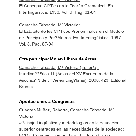
El Concepto Cl?Tico en la Teor?a Gramatical.
En:
Interlingüística
. 1998. Vol. 9. Pag. 81-84
Camacho Taboada, Mª Victoria:
El Estatuto de los Cl?Ticos Pronominales en el Modelo
de Principios y Par?Metros.
En: Interlingüística
. 1997.
Vol. 8. Pag. 87-94
Otra participación en Libros de Actas
Camacho Taboada, Mª Victoria (Editor/a):
Interling??Stica 11 (Actas del XV Encuentro de la
Asociaci?N de J?Venes Ling?Istas). 2000. 423. Editorial
Kronos
Aportaciones a Congresos
Cuadros Muñoz, Roberto, Camacho Taboada, Mª
Victoria:
«Paisaje Lingüístico y metodologías en la educación
superior centradas en las necesidades de la sociedad:
ECO». Comunicación en Jornada. Jornadas de