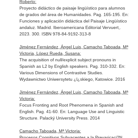
Roberto:
Proyecto didáctico de paisaje lingüístico para alumnos
de grados del área de Humanidades. Pag. 165-195.
En:
Funciones y aplicación didáctica del Paisaje Lingüístico
andaluz
. Madrid. Iberoamericana Editorial Vervuert,.
2023. 300. ISBN 978-84-9192-313-8
Jiménez Fernández, Ángel Luis, Camacho Taboada, Mª
Victoria, López Rueda, Susana:
The acquisition of null/explicit subject pronouns in
Spanish as L2 by English speakers. Pag. 310-332.
En:
Various Dimensions of Contrastive Studies
.
Wydawnictwo Uniwersytetu ¿l¿skiego, Katowice. 2016
Jiménez Fernández, Ángel Luis, Camacho Taboada, Mª
Victoria:
Focus Fronting and Root Phenomena in Spanish and
English. Pag. 41-60.
En: Language Use and Linguistic
Structure
. Palacký University Press. 2014
Camacho Taboada, Mª Victoria:
Procesos Cognitivos Subyacentes a la Prevaricaci?N