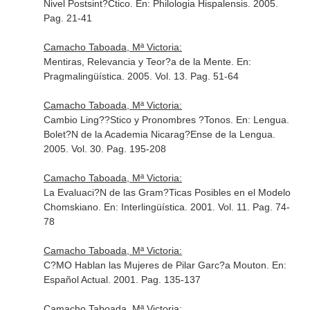
Nivel Postsint?Ctico.
En: Philologia Hispalensis
. 2005.
Pag. 21-41
Camacho Taboada, Mª Victoria:
Mentiras, Relevancia y Teor?a de la Mente.
En:
Pragmalingüística
. 2005. Vol. 13. Pag. 51-64
Camacho Taboada, Mª Victoria:
Cambio Ling??Stico y Pronombres ?Tonos.
En: Lengua.
Bolet?N de la Academia Nicarag?Ense de la Lengua
.
2005. Vol. 30. Pag. 195-208
Camacho Taboada, Mª Victoria:
La Evaluaci?N de las Gram?Ticas Posibles en el Modelo
Chomskiano.
En: Interlingüística
. 2001. Vol. 11. Pag. 74-
78
Camacho Taboada, Mª Victoria:
C?MO Hablan las Mujeres de Pilar Garc?a Mouton.
En:
Español Actual
. 2001. Pag. 135-137
Camacho Taboada, Mª Victoria: