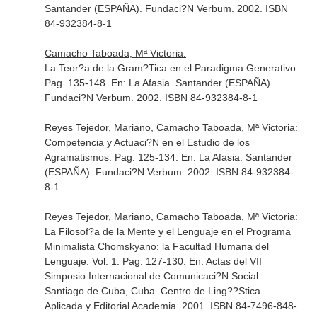
Santander (ESPAÑA). Fundaci?N Verbum. 2002. ISBN
84-932384-8-1
Camacho Taboada, Mª Victoria:
La Teor?a de la Gram?Tica en el Paradigma Generativo.
Pag. 135-148.
En: La Afasia
. Santander (ESPAÑA).
Fundaci?N Verbum. 2002. ISBN 84-932384-8-1
Reyes Tejedor, Mariano, Camacho Taboada, Mª Victoria:
Competencia y Actuaci?N en el Estudio de los
Agramatismos. Pag. 125-134.
En: La Afasia
. Santander
(ESPAÑA). Fundaci?N Verbum. 2002. ISBN 84-932384-
8-1
Reyes Tejedor, Mariano, Camacho Taboada, Mª Victoria:
La Filosof?a de la Mente y el Lenguaje en el Programa
Minimalista Chomskyano: la Facultad Humana del
Lenguaje. Vol. 1. Pag. 127-130.
En: Actas del VII
Simposio Internacional de Comunicaci?N Social
.
Santiago de Cuba, Cuba. Centro de Ling??Stica
Aplicada y Editorial Academia. 2001. ISBN 84-7496-848-