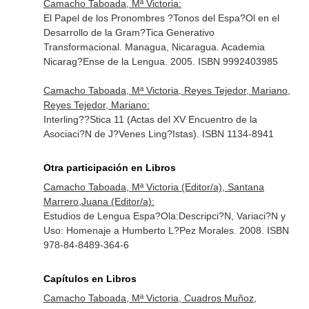
Camacho Taboada, Mª Victoria:
El Papel de los Pronombres ?Tonos del Espa?Ol en el
Desarrollo de la Gram?Tica Generativo
Transformacional. Managua, Nicaragua. Academia
Nicarag?Ense de la Lengua. 2005. ISBN 9992403985
Camacho Taboada, Mª Victoria, Reyes Tejedor, Mariano,
Reyes Tejedor, Mariano:
Interling??Stica 11 (Actas del XV Encuentro de la
Asociaci?N de J?Venes Ling?Istas). ISBN 1134-8941
Otra participación en Libros
Camacho Taboada, Mª Victoria (Editor/a), Santana
Marrero,Juana (Editor/a):
Estudios de Lengua Espa?Ola:Descripci?N, Variaci?N y
Uso: Homenaje a Humberto L?Pez Morales. 2008. ISBN
978-84-8489-364-6
Capítulos en Libros
Camacho Taboada, Mª Victoria, Cuadros Muñoz,