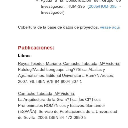
Ayuda a la Consolidación del Grupo de
Investigación HUM-395 (
2005/HUM-395
-
Investigador)
Cobertura de la base de datos de proyectos,
véase aqui
Publicaciones:
Libros
Reyes Tejedor, Mariano, Camacho Taboada, Mª Victoria:
Patolog?As del Lenguaje: Ling??Stica, Afasias y
Agramatismos. Editorial Universitaria Ram?N Areces.
2007. 96. ISBN 978-84-8004-807-1
Camacho Taboada, Mª Victoria:
La Arquitectura de la Gram?Tica: los Cl?Ticos
Prononimales ROM?Nicos y Eslavos. Santander
(ESPAÑA). Servicio de Publicaciones de la Universidad
de Sevilla. 2006. ISBN 84-472-0850-8