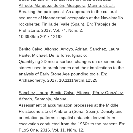
Alfredo, Márquez, Belén, Mosquera, Marina, et. al.:
Breaking the palimpsest: An approach to the cultural
sequence of Neanderthal occupation at the Navalmaíllo
rockshelter, Pinilla del Valle (Spain).
En: Trabajos de
Prehistoria
. 2017. Vol. 74. Núm. 2.
10.3989/tp.2017.12192
Benito Calvo, Alfonso, Arroyo, Adrián, Sanchez, Laura,
Pante, Michael, De la Torre, Ignacio:
Quantifying 3D micro-surface changes on experimental
stones used to break bones and their implications to the
analysis of Early Stone Age pounding tools.
En:
Archaeometry
. 2017. 10.1111/arcm.12325
Sanchez, Laura, Benito Calvo, Alfonso, Pérez González,
Alfredo, Santonja, Manuel:
Assessment of accumulation processes at the Middle
Pleistocene site of Ambrona (Soria, Spain). Density and
orientation patterns in spatial datasets derived from
excavation conducted from the 1960s to the present.
En:
PLoS One
. 2016. Vol. 11. Núm. 12.