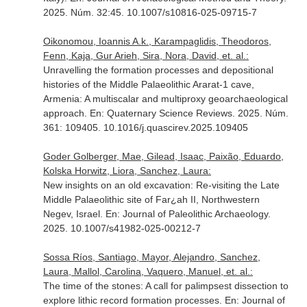
2025. Núm. 32:45. 10.1007/s10816-025-09715-7
Oikonomou, Ioannis A.k., Karampaglidis, Theodoros,
Fenn, Kaja, Gur Arieh, Sira, Nora, David, et. al.:
Unravelling the formation processes and depositional
histories of the Middle Palaeolithic Ararat-1 cave,
Armenia: A multiscalar and multiproxy geoarchaeological
approach.
En: Quaternary Science Reviews
. 2025. Núm.
361: 109405. 10.1016/j.quascirev.2025.109405
Goder Golberger, Mae, Gilead, Isaac, Paixão, Eduardo,
Kolska Horwitz, Liora, Sanchez, Laura:
New insights on an old excavation: Re-visiting the Late
Middle Palaeolithic site of Far¿ah II, Northwestern
Negev, Israel.
En: Journal of Paleolithic Archaeology
.
2025. 10.1007/s41982-025-00212-7
Sossa Ríos, Santiago, Mayor, Alejandro, Sanchez,
Laura, Mallol, Carolina, Vaquero, Manuel, et. al.:
The time of the stones: A call for palimpsest dissection to
explore lithic record formation processes.
En: Journal of