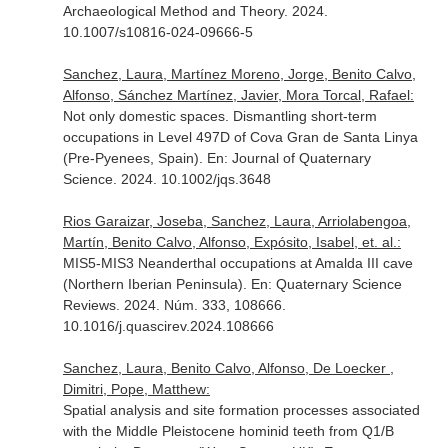
Archaeological Method and Theory
. 2024.
10.1007/s10816-024-09666-5
Sanchez, Laura, Martínez Moreno, Jorge, Benito Calvo,
Alfonso, Sánchez Martínez, Javier, Mora Torcal, Rafael:
Not only domestic spaces. Dismantling short-term
occupations in Level 497D of Cova Gran de Santa Linya
(Pre-Pyenees, Spain).
En: Journal of Quaternary
Science
. 2024. 10.1002/jqs.3648
Rios Garaizar, Joseba, Sanchez, Laura, Arriolabengoa,
Martín, Benito Calvo, Alfonso, Expósito, Isabel, et. al.:
MIS5-MIS3 Neanderthal occupations at Amalda III cave
(Northern Iberian Peninsula).
En: Quaternary Science
Reviews
. 2024. Núm. 333, 108666.
10.1016/j.quascirev.2024.108666
Sanchez, Laura, Benito Calvo, Alfonso, De Loecker ,
Dimitri, Pope, Matthew:
Spatial analysis and site formation processes associated
with the Middle Pleistocene hominid teeth from Q1/B