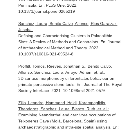
Peninsula.
En: PLoS One
. 2022.
10.1371/journal.pone.0265219
Sanchez, Laura, Benito Calvo, Alfonso, Rios Garaizar ,
Joseba:
Defining and Characterising Clusters in Palaeolithic
Sites: A Review of Methods and Constraints.
En: Journal
of Archaeological Method and Theory
. 2022.
10.1007/s10816-021-09524-8
Proffitt, Tomos, Reeves, Jonathan S., Benito Calvo,
Alfonso, Sanchez, Laura, Arroyo, Adrián, et. al.:
3D surface morphometry differentiates behaviour on
primate percussive stone tools.
En: Journal of The Royal
Society Interface
. 2021. 10.1098/rsif.2021.0576
Zilio, Leandro, Hammond, Heidi, Karampaglidis,
Theodoros, Sanchez, Laura, Blasco, Ruth, et. al.:
Examining Neanderthal and carnivore occupations of
Teixoneres Cave (Moià, Barcelona, Spain) using
archaeostratigraphic and intra-site spatial analysis.
En: