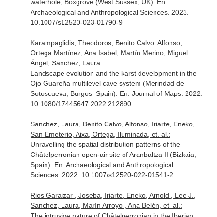
waterhole, Boxgrove (West Sussex, UK).
En:
Archaeological and Anthropological Sciences
. 2023.
10.1007/s12520-023-01790-9
Karampaglidis, Theodoros, Benito Calvo, Alfonso,
Ortega Martínez, Ana Isabel, Martín Merino, Miguel
Ángel, Sanchez, Laura:
Landscape evolution and the karst development in the
Ojo Guareña multilevel cave system (Merindad de
Sotoscueva, Burgos, Spain).
En: Journal of Maps
. 2022.
10.1080/17445647.2022.212890
Sanchez, Laura, Benito Calvo, Alfonso, Iriarte, Eneko,
San Emeterio, Aixa, Ortega, Iluminada, et. al.:
Unravelling the spatial distribution patterns of the
Châtelperronian open-air site of Aranbaltza II (Bizkaia,
Spain).
En: Archaeological and Anthropological
Sciences
. 2022. 10.1007/s12520-022-01541-2
Rios Garaizar , Joseba, Iriarte, Eneko, Arnold , Lee J.,
Sanchez, Laura, Marín Arroyo , Ana Belén, et. al.:
The intrusive nature of Châtelperronian in the Iberian