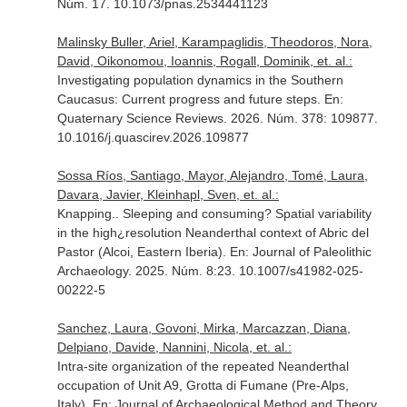
Núm. 17. 10.1073/pnas.2534441123
Malinsky Buller, Ariel, Karampaglidis, Theodoros, Nora,
David, Oikonomou, Ioannis, Rogall, Dominik, et. al.:
Investigating population dynamics in the Southern
Caucasus: Current progress and future steps.
En:
Quaternary Science Reviews
. 2026. Núm. 378: 109877.
10.1016/j.quascirev.2026.109877
Sossa Ríos, Santiago, Mayor, Alejandro, Tomé, Laura,
Davara, Javier, Kleinhapl, Sven, et. al.:
Knapping.. Sleeping and consuming? Spatial variability
in the high¿resolution Neanderthal context of Abric del
Pastor (Alcoi, Eastern Iberia).
En: Journal of Paleolithic
Archaeology
. 2025. Núm. 8:23. 10.1007/s41982-025-
00222-5
Sanchez, Laura, Govoni, Mirka, Marcazzan, Diana,
Delpiano, Davide, Nannini, Nicola, et. al.:
Intra-site organization of the repeated Neanderthal
occupation of Unit A9, Grotta di Fumane (Pre-Alps,
Italy).
En: Journal of Archaeological Method and Theory
.