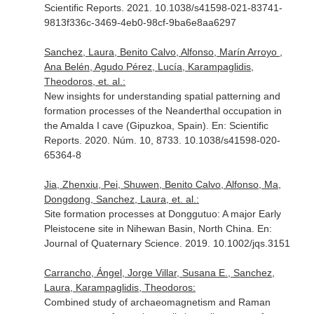
Scientific Reports
. 2021. 10.1038/s41598-021-83741-
9813f336c-3469-4eb0-98cf-9ba6e8aa6297
Sanchez, Laura, Benito Calvo, Alfonso, Marín Arroyo ,
Ana Belén, Agudo Pérez, Lucía, Karampaglidis,
Theodoros, et. al.:
New insights for understanding spatial patterning and
formation processes of the Neanderthal occupation in
the Amalda I cave (Gipuzkoa, Spain).
En: Scientific
Reports
. 2020. Núm. 10, 8733. 10.1038/s41598-020-
65364-8
Jia, Zhenxiu, Pei, Shuwen, Benito Calvo, Alfonso, Ma,
Dongdong, Sanchez, Laura, et. al.:
Site formation processes at Donggutuo: A major Early
Pleistocene site in Nihewan Basin, North China.
En:
Journal of Quaternary Science
. 2019. 10.1002/jqs.3151
Carrancho, Ángel, Jorge Villar, Susana E., Sanchez,
Laura, Karampaglidis, Theodoros:
Combined study of archaeomagnetism and Raman