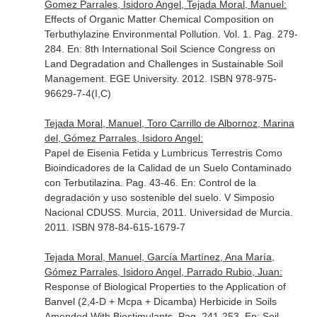
Gomez Parrales, Isidoro Angel, Tejada Moral, Manuel:
Effects of Organic Matter Chemical Composition on
Terbuthylazine Environmental Pollution. Vol. 1. Pag. 279-
284.
En: 8th International Soil Science Congress on
Land Degradation and Challenges in Sustainable Soil
Management
. EGE University. 2012. ISBN 978-975-
96629-7-4(I,C)
Tejada Moral, Manuel, Toro Carrillo de Albornoz, Marina
del, Gómez Parrales, Isidoro Angel:
Papel de Eisenia Fetida y Lumbricus Terrestris Como
Bioindicadores de la Calidad de un Suelo Contaminado
con Terbutilazina. Pag. 43-46.
En: Control de la
degradación y uso sostenible del suelo. V Simposio
Nacional CDUSS. Murcia, 2011
. Universidad de Murcia.
2011. ISBN 978-84-615-1679-7
Tejada Moral, Manuel, García Martínez, Ana María,
Gómez Parrales, Isidoro Angel, Parrado Rubio, Juan:
Response of Biological Properties to the Application of
Banvel (2,4-D + Mcpa + Dicamba) Herbicide in Soils
Amended With Biostimulants. Pag. 241-253.
En: Soil