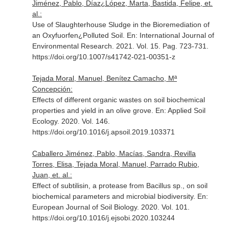
Jiménez, Pablo, Díaz¿López, Marta, Bastida, Felipe, et.
al.:
Use of Slaughterhouse Sludge in the Bioremediation of
an Oxyfuorfen¿Polluted Soil.
En: International Journal of
Environmental Research
. 2021. Vol. 15. Pag. 723-731.
https://doi.org/10.1007/s41742-021-00351-z
Tejada Moral, Manuel, Benítez Camacho, Mª
Concepción:
Effects of different organic wastes on soil biochemical
properties and yield in an olive grove.
En: Applied Soil
Ecology
. 2020. Vol. 146.
https://doi.org/10.1016/j.apsoil.2019.103371
Caballero Jiménez, Pablo, Macías, Sandra, Revilla
Torres, Elisa, Tejada Moral, Manuel, Parrado Rubio,
Juan, et. al.:
Effect of subtilisin, a protease from Bacillus sp., on soil
biochemical parameters and microbial biodiversity.
En:
European Journal of Soil Biology
. 2020. Vol. 101.
https://doi.org/10.1016/j.ejsobi.2020.103244