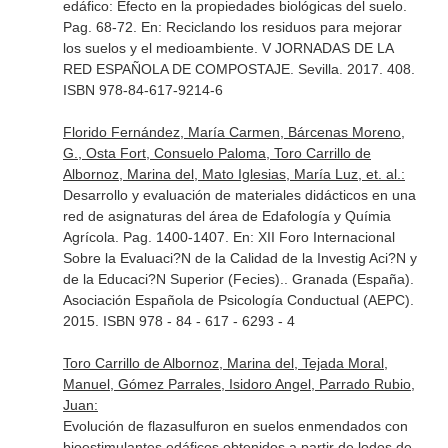
edáfico: Efecto en la propiedades biológicas del suelo.
Pag. 68-72.
En: Reciclando los residuos para mejorar
los suelos y el medioambiente. V JORNADAS DE LA
RED ESPAÑOLA DE COMPOSTAJE
. Sevilla. 2017. 408.
ISBN 978-84-617-9214-6
Florido Fernández, María Carmen, Bárcenas Moreno,
G., Osta Fort, Consuelo Paloma, Toro Carrillo de
Albornoz, Marina del, Mato Iglesias, María Luz, et. al.:
Desarrollo y evaluación de materiales didácticos en una
red de asignaturas del área de Edafología y Químia
Agrícola. Pag. 1400-1407.
En: XII Foro Internacional
Sobre la Evaluaci?N de la Calidad de la Investig Aci?N y
de la Educaci?N Superior (Fecies).
. Granada (España).
Asociación Española de Psicología Conductual (AEPC).
2015. ISBN 978 - 84 - 617 - 6293 - 4
Toro Carrillo de Albornoz, Marina del, Tejada Moral,
Manuel, Gómez Parrales, Isidoro Angel, Parrado Rubio,
Juan:
Evolución de flazasulfuron en suelos enmendados con
bioestimulantes edáficos obtenidos a partir de lodos de