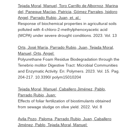
Tejada Moral, Manuel, Toro Carrillo de Albornoz, Marina
del, Paneque Macías, Patricia, Gómez Parrales, Isidoro
Angel, Parrado Rubio, Juan, et. al.:
Response of biochemical properties in agricultural soils
polluted with 4-chloro-2-methylphenoxyacetic acid
(MCPA) under severe drought conditions. 2023. Vol. 13
Orts, José María, Parrado Rubio, Juan, Tejada Moral,
Manuel, Orts, Angel:
Polyurethane Foam Residue Biodegradation through the
Tenebrio molitor Digestive Tract: Microbial Communities
and Enzymatic Activity.
En: Polymers
. 2023. Vol. 15. Pag.
204-217. 10.3390/ polym15010204
Tejada Moral, Manuel, Caballero Jiménez, Pablo,
Parrado Rubio, Juan:
Effects of foliar fertilization of biostimulants obtained
from sewage sludge on olive yield. 2022. Vol. 8
Avila Pozo, Paloma, Parrado Rubio, Juan, Caballero
Jiménez, Pablo, Tejada Moral, Manuel: