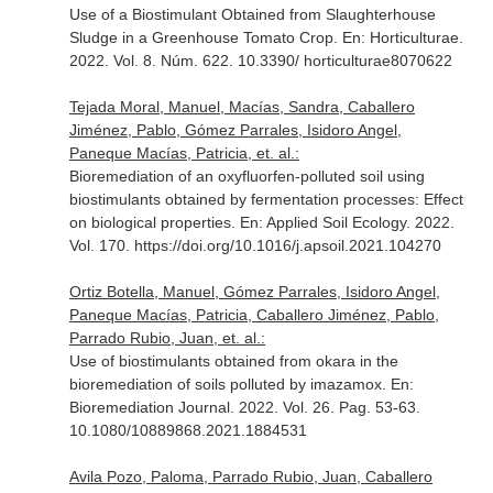
Use of a Biostimulant Obtained from Slaughterhouse
Sludge in a Greenhouse Tomato Crop.
En: Horticulturae
.
2022. Vol. 8. Núm. 622. 10.3390/ horticulturae8070622
Tejada Moral, Manuel, Macías, Sandra, Caballero
Jiménez, Pablo, Gómez Parrales, Isidoro Angel,
Paneque Macías, Patricia, et. al.:
Bioremediation of an oxyfluorfen-polluted soil using
biostimulants obtained by fermentation processes: Effect
on biological properties.
En: Applied Soil Ecology
. 2022.
Vol. 170. https://doi.org/10.1016/j.apsoil.2021.104270
Ortiz Botella, Manuel, Gómez Parrales, Isidoro Angel,
Paneque Macías, Patricia, Caballero Jiménez, Pablo,
Parrado Rubio, Juan, et. al.:
Use of biostimulants obtained from okara in the
bioremediation of soils polluted by imazamox.
En:
Bioremediation Journal
. 2022. Vol. 26. Pag. 53-63.
10.1080/10889868.2021.1884531
Avila Pozo, Paloma, Parrado Rubio, Juan, Caballero