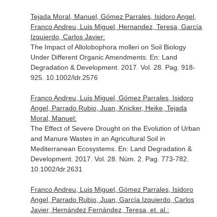
Tejada Moral, Manuel, Gómez Parrales, Isidoro Angel,
Franco Andreu, Luis Miguel, Hernandez, Teresa, García
Izquierdo, Carlos Javier:
The Impact of Allolobophora molleri on Soil Biology
Under Different Organic Amendments.
En: Land
Degradation & Development
. 2017. Vol. 28. Pag. 918-
925. 10.1002/ldr.2576
Franco Andreu, Luis Miguel, Gómez Parrales, Isidoro
Angel, Parrado Rubio, Juan, Knicker, Heike, Tejada
Moral, Manuel:
The Effect of Severe Drought on the Evolution of Urban
and Manure Wastes in an Agricultural Soil in
Mediterranean Ecosystems.
En: Land Degradation &
Development
. 2017. Vol. 28. Núm. 2. Pag. 773-782.
10.1002/ldr.2631
Franco Andreu, Luis Miguel, Gómez Parrales, Isidoro
Angel, Parrado Rubio, Juan, García Izquierdo, Carlos
Javier, Hernández Fernández, Teresa, et. al.: