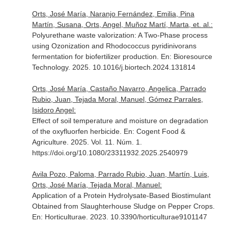
Orts, José María, Naranjo Fernández, Emilia, Pina
Martín, Susana, Orts, Angel, Muñoz Martí, Marta, et. al.:
Polyurethane waste valorization: A Two-Phase process
using Ozonization and Rhodococcus pyridinivorans
fermentation for biofertilizer production.
En: Bioresource
Technology
. 2025. 10.1016/j.biortech.2024.131814
Orts, José María, Castaño Navarro, Angelica, Parrado
Rubio, Juan, Tejada Moral, Manuel, Gómez Parrales,
Isidoro Angel:
Effect of soil temperature and moisture on degradation
of the oxyfluorfen herbicide.
En: Cogent Food &
Agriculture
. 2025. Vol. 11. Núm. 1.
https://doi.org/10.1080/23311932.2025.2540979
Avila Pozo, Paloma, Parrado Rubio, Juan, Martín, Luis,
Orts, José María, Tejada Moral, Manuel:
Application of a Protein Hydrolysate-Based Biostimulant
Obtained from Slaughterhouse Sludge on Pepper Crops.
En: Horticulturae
. 2023. 10.3390/horticulturae9101147