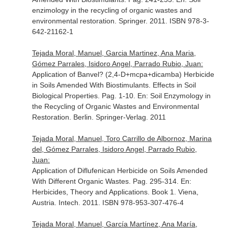
enzimology in the recycling of organic wastes and
environmental restoration
. Springer. 2011. ISBN 978-3-
642-21162-1
Tejada Moral, Manuel, Garcia Martinez, Ana Maria,
Gómez Parrales, Isidoro Angel, Parrado Rubio, Juan:
Application of Banvel? (2,4-D+mcpa+dicamba) Herbicide
in Soils Amended With Biostimulants. Effects in Soil
Biological Properties. Pag. 1-10.
En: Soil Enzymology in
the Recycling of Organic Wastes and Environmental
Restoration
. Berlin. Springer-Verlag. 2011
Tejada Moral, Manuel, Toro Carrillo de Albornoz, Marina
del, Gómez Parrales, Isidoro Angel, Parrado Rubio,
Juan:
Application of Diflufenican Herbicide on Soils Amended
With Different Organic Wastes. Pag. 295-314.
En:
Herbicides, Theory and Applications. Book 1
. Viena,
Austria. Intech. 2011. ISBN 978-953-307-476-4
Tejada Moral, Manuel, García Martínez, Ana María,