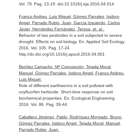
Vol. 78. Pag. 13-19. doi:10.1016/j.eja.2016.04.014
Franco Andreu, Luis Miguel, Gómez Parrales, Isidoro
Angel, Parrado Rubio, Juan, García Izquierdo, Carlos
Javier, Hernández Fernández, Teresa, et. al.:
Behavior of two pesticides in a soil subjected to severe
drought. Effects on soil biology.
En: Applied Soil Ecology
.
2016. Vol. 105. Pag. 17-24.
http://dx.doi.org/10.1016/j.apsoil.2016.04.001
Benítez Camacho, Mª Concepción, Tejada Moral,
Manuel, Gómez Parrales, Isidoro Angel, Franco Andreu,
Luis Miguel:
Role of different earthworms in a soil polluted with
oxyfluorfen herbicide. Short-time response on soil
biochemical properties.
En: Ecological Engineering
.
2016. Vol. 86. Pag. 39-44
Caballero Jiménez, Pablo, Rodríguez Morgado, Bruno,
Gómez Parrales, Isidoro Angel, Tejada Moral, Manuel,
Parrado Rubio, Juan: