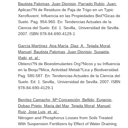
Bautista Palomas, Juan Dionisio, Parrado Rubio, Juan:
Aplicaci?N de Residuos de Paja de Trigo en un Typic
Xerofluvent. Influencia en las Propiedades Biol?Gicas de
Suelo. Pag. 954-960.
En: Tendencias Actuales de la
Ciencia del Suelo
. Ed. 1. Sevilla,. Universidad de Sevilla.
2007. ISBN 978-84-690-4129-1
García Martínez, Ana María, Diaz, A., Tejada Moral,
Manuel, Bautista Palomas, Juan Dionisio, Susaeta,
Iñaki, et. al.:
Obtenci?N de Bioestimulantes Org?Nicos y su Influencia
en la Bioqu?Mica, Actividad Metab?Lica y Biodiversidad.
Pag. 580-587.
En: Tendencias Actuales de la Ciencia del
Suelo
. Ed. 1. Sevilla,. Universidad de Sevilla. 2007. ISBN
978-84-690-4129-1
Benítez Camacho, Mª Concepción, Bellido, Eugenio,
Dobao Prieto, Maria del Mar, Tejada Moral, Manuel,
Ruiz, Jose Luis, et. al.:
Nitrogen and Phosphorus Losses from Soils Treated
With Suspension Fertilizers by Effect of Water Draining.