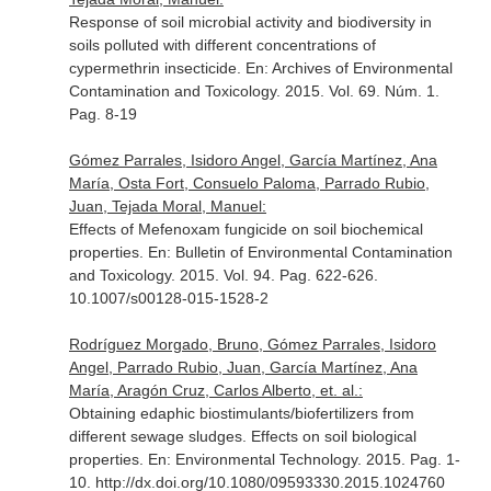
Response of soil microbial activity and biodiversity in
soils polluted with different concentrations of
cypermethrin insecticide.
En: Archives of Environmental
Contamination and Toxicology
. 2015. Vol. 69. Núm. 1.
Pag. 8-19
Gómez Parrales, Isidoro Angel, García Martínez, Ana
María, Osta Fort, Consuelo Paloma, Parrado Rubio,
Juan, Tejada Moral, Manuel:
Effects of Mefenoxam fungicide on soil biochemical
properties.
En: Bulletin of Environmental Contamination
and Toxicology
. 2015. Vol. 94. Pag. 622-626.
10.1007/s00128-015-1528-2
Rodríguez Morgado, Bruno, Gómez Parrales, Isidoro
Angel, Parrado Rubio, Juan, García Martínez, Ana
María, Aragón Cruz, Carlos Alberto, et. al.:
Obtaining edaphic biostimulants/biofertilizers from
different sewage sludges. Effects on soil biological
properties.
En: Environmental Technology
. 2015. Pag. 1-
10. http://dx.doi.org/10.1080/09593330.2015.1024760