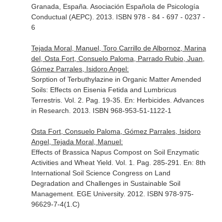
Granada, España. Asociación Española de Psicología
Conductual (AEPC). 2013. ISBN 978 - 84 - 697 - 0237 -
6
Tejada Moral, Manuel, Toro Carrillo de Albornoz, Marina
del, Osta Fort, Consuelo Paloma, Parrado Rubio, Juan,
Gómez Parrales, Isidoro Angel:
Sorption of Terbuthylazine in Organic Matter Amended
Soils: Effects on Eisenia Fetida and Lumbricus
Terrestris. Vol. 2. Pag. 19-35.
En: Herbicides. Advances
in Research
. 2013. ISBN 968-953-51-1122-1
Osta Fort, Consuelo Paloma, Gómez Parrales, Isidoro
Angel, Tejada Moral, Manuel:
Effects of Brassica Napus Compost on Soil Enzymatic
Activities and Wheat Yield. Vol. 1. Pag. 285-291.
En: 8th
International Soil Science Congress on Land
Degradation and Challenges in Sustainable Soil
Management
. EGE University. 2012. ISBN 978-975-
96629-7-4(1.C)