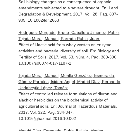
Soil biology changes as a consequence of organic
amendments subjected to a severe drought.
En: Land
Degradation & Development
. 2017. Vol. 28. Pag. 897-
905. 10.1002/ldr.2663
Rodríguez Morgado, Bruno, Caballero Jiménez, Pablo,
Tejada Moral, Manuel, Parrado Rubio, Juan:
Effect of l-lactic acid from whey wastes on enzyme
activities and bacterial diversity of soil.
En: Biology and
Fertility of Soils
. 2017. Vol. 53. Núm. 4. Pag. 389-396.
10.1007/s00374-017-1187-z
Tejada Moral, Manuel, Morillo González, Esmeralda,
Gómez Parrales, Isidoro Angel, Madrid Díaz, Fernando,
Undabeytia López, Tomás:
Effect of controlled release formulations of diuron and
alachlor herbicides on the biochemical activity of
agricultural soils.
En: Journal of Hazardous Materials
.
2017. Vol. 322. Pag. 334-347.
10.1016/j.jhazmat.2016.10.002
Madrid Díaz, Fernando, Rubio Bellido, Marina,