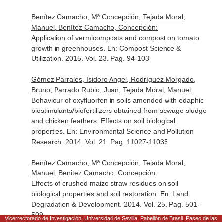
Benítez Camacho, Mª Concepción, Tejada Moral,
Manuel, Benítez Camacho, Concepción:
Application of vermicomposts and compost on tomato
growth in greenhouses.
En: Compost Science &
Utilization
. 2015. Vol. 23. Pag. 94-103
Gómez Parrales, Isidoro Angel, Rodríguez Morgado,
Bruno, Parrado Rubio, Juan, Tejada Moral, Manuel:
Behaviour of oxyfluorfen in soils amended with edaphic
biostimulants/biofertilizers obtained from sewage sludge
and chicken feathers. Effects on soil biological
properties.
En: Environmental Science and Pollution
Research
. 2014. Vol. 21. Pag. 11027-11035
Benítez Camacho, Mª Concepción, Tejada Moral,
Manuel, Benitez Camacho, Concepción:
Effects of crushed maize straw residues on soil
biological properties and soil restoration.
En: Land
Degradation & Development
. 2014. Vol. 25. Pag. 501-
509
Vicerrectorado de Investigación. Universidad de Sevilla. Pabellón de Brasil. Paseo de las