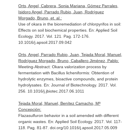
Orts, Angel, Cabrera, Sonia Mariana, Gómez Parrales,
Isidoro Angel, Parrado Rubio, Juan, Rodríguez
Morgado, Bruno, et. al.:
Use of okara in the bioremediation of chlorpyrifos in soil:
Effects on soil biochemical properties.
En: Applied Soil
Ecology
. 2017. Vol. 121. Pag. 172-176.
10.1016/j.apsoil.2017.09.042
Orts, Angel, Parrado Rubio, Juan, Tejada Moral, Manuel,
Rodríguez Morgado, Bruno, Caballero Jiménez, Pablo:
Meeting-Abstract: Okara valorization process by
fermentation with Bacillus licheniformis: Obtention of
hydrolytic enzymes, bioactive compounds, and protein
hydrolysates.
En: Journal of Biotechnology
. 2017. Vol.
256. 10.1016/j.jbiotec.2017.06.1011
Tejada Moral, Manuel, Benítez Camacho, Mª
Concepción:
Flazasulfuron behavior in a soil amended with different
organic wastes.
En: Applied Soil Ecology
. 2017. Vol. 117-
118. Pag. 81-87. doi.org/10.1016/j.apsoil.2017.05.009