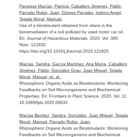
Paneque Macías, Patricia, Caballero Jiménez, Pablo,
Parrado Rubio, Juan, Gómez Parrales, Isidoro Angel,
Tejada Moral, Manuel:
Use of a biostimulant obtained from okara in the
bioremediation of a soil polluted by used motor car oil.
En: Journal of Hazardous Materials
. 2020. Vol. 389.
Núm. 121820.
https://doi.org/10.1016/j.jhazmat.2019.121820
Macías, Sandra, García Martínez, Ana María, Caballero
Jiménez, Pablo, González Grau, Juan Miguel, Tejada
Moral, Manuel, et. al.:
Rhizospheric Organic Acids as Biostimulants: Monitoring
Feedbacks on Soil Microorganisms and Biochemical
Properties.
En: Frontiers in Plant Science
. 2020. Vol. 11.
10.3389/fpls.2020.00633
Macías Benítez, Sandra, González, Juan Miguel, Tejada
Moral, Manuel, Parrado Rubio, Juan:
Rhizospheric Organic Acids as Biostimulants: Monitoring
Feedbacks on Soil Microorganisms and Biochemical