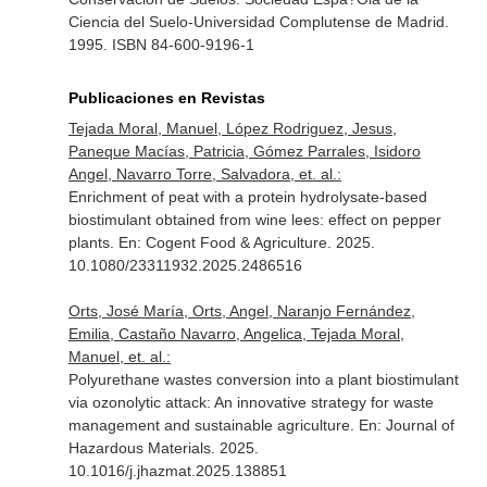
Ciencia del Suelo-Universidad Complutense de Madrid.
1995. ISBN 84-600-9196-1
Publicaciones en Revistas
Tejada Moral, Manuel, López Rodriguez, Jesus,
Paneque Macías, Patricia, Gómez Parrales, Isidoro
Angel, Navarro Torre, Salvadora, et. al.:
Enrichment of peat with a protein hydrolysate-based
biostimulant obtained from wine lees: effect on pepper
plants.
En: Cogent Food & Agriculture
. 2025.
10.1080/23311932.2025.2486516
Orts, José María, Orts, Angel, Naranjo Fernández,
Emilia, Castaño Navarro, Angelica, Tejada Moral,
Manuel, et. al.:
Polyurethane wastes conversion into a plant biostimulant
via ozonolytic attack: An innovative strategy for waste
management and sustainable agriculture.
En: Journal of
Hazardous Materials
. 2025.
10.1016/j.jhazmat.2025.138851