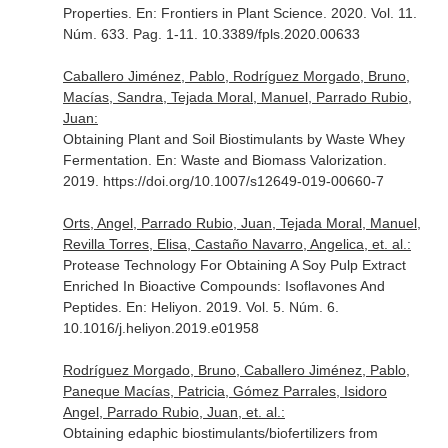
Properties.
En: Frontiers in Plant Science
. 2020. Vol. 11.
Núm. 633. Pag. 1-11. 10.3389/fpls.2020.00633
Caballero Jiménez, Pablo, Rodríguez Morgado, Bruno,
Macías, Sandra, Tejada Moral, Manuel, Parrado Rubio,
Juan:
Obtaining Plant and Soil Biostimulants by Waste Whey
Fermentation.
En: Waste and Biomass Valorization
.
2019. https://doi.org/10.1007/s12649-019-00660-7
Orts, Angel, Parrado Rubio, Juan, Tejada Moral, Manuel,
Revilla Torres, Elisa, Castaño Navarro, Angelica, et. al.:
Protease Technology For Obtaining A Soy Pulp Extract
Enriched In Bioactive Compounds: Isoflavones And
Peptides.
En: Heliyon
. 2019. Vol. 5. Núm. 6.
10.1016/j.heliyon.2019.e01958
Rodríguez Morgado, Bruno, Caballero Jiménez, Pablo,
Paneque Macías, Patricia, Gómez Parrales, Isidoro
Angel, Parrado Rubio, Juan, et. al.:
Obtaining edaphic biostimulants/biofertilizers from