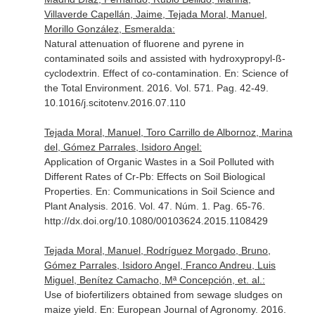
Villaverde Capellán, Jaime, Tejada Moral, Manuel,
Morillo González, Esmeralda:
Natural attenuation of fluorene and pyrene in
contaminated soils and assisted with hydroxypropyl-ß-
cyclodextrin. Effect of co-contamination.
En: Science of
the Total Environment
. 2016. Vol. 571. Pag. 42-49.
10.1016/j.scitotenv.2016.07.110
Tejada Moral, Manuel, Toro Carrillo de Albornoz, Marina
del, Gómez Parrales, Isidoro Angel:
Application of Organic Wastes in a Soil Polluted with
Different Rates of Cr-Pb: Effects on Soil Biological
Properties.
En: Communications in Soil Science and
Plant Analysis
. 2016. Vol. 47. Núm. 1. Pag. 65-76.
http://dx.doi.org/10.1080/00103624.2015.1108429
Tejada Moral, Manuel, Rodríguez Morgado, Bruno,
Gómez Parrales, Isidoro Angel, Franco Andreu, Luis
Miguel, Benítez Camacho, Mª Concepción, et. al.:
Use of biofertilizers obtained from sewage sludges on
maize yield.
En: European Journal of Agronomy
. 2016.