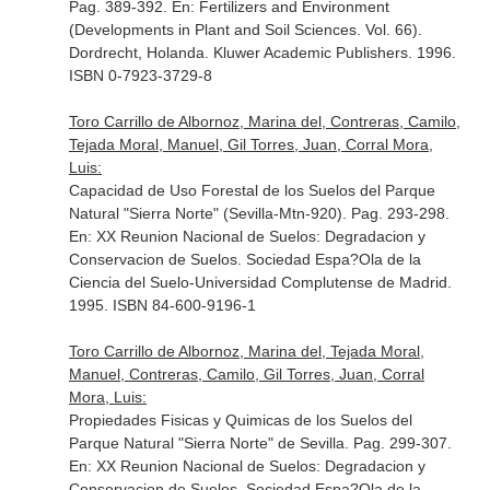
Pag. 389-392.
En: Fertilizers and Environment
(Developments in Plant and Soil Sciences. Vol. 66)
.
Dordrecht, Holanda. Kluwer Academic Publishers. 1996.
ISBN 0-7923-3729-8
Toro Carrillo de Albornoz, Marina del, Contreras, Camilo,
Tejada Moral, Manuel, Gil Torres, Juan, Corral Mora,
Luis:
Capacidad de Uso Forestal de los Suelos del Parque
Natural "Sierra Norte" (Sevilla-Mtn-920). Pag. 293-298.
En: XX Reunion Nacional de Suelos: Degradacion y
Conservacion de Suelos
. Sociedad Espa?Ola de la
Ciencia del Suelo-Universidad Complutense de Madrid.
1995. ISBN 84-600-9196-1
Toro Carrillo de Albornoz, Marina del, Tejada Moral,
Manuel, Contreras, Camilo, Gil Torres, Juan, Corral
Mora, Luis:
Propiedades Fisicas y Quimicas de los Suelos del
Parque Natural "Sierra Norte" de Sevilla. Pag. 299-307.
En: XX Reunion Nacional de Suelos: Degradacion y
Conservacion de Suelos
. Sociedad Espa?Ola de la