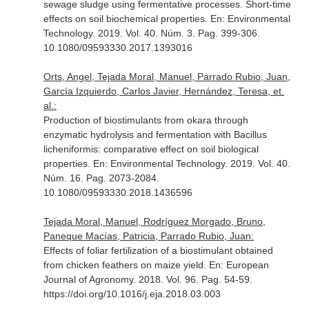
sewage sludge using fermentative processes. Short-time
effects on soil biochemical properties.
En: Environmental
Technology
. 2019. Vol. 40. Núm. 3. Pag. 399-306.
10.1080/09593330.2017.1393016
Orts, Angel, Tejada Moral, Manuel, Parrado Rubio, Juan,
García Izquierdo, Carlos Javier, Hernández, Teresa, et.
al.:
Production of biostimulants from okara through
enzymatic hydrolysis and fermentation with Bacillus
licheniformis: comparative effect on soil biological
properties.
En: Environmental Technology
. 2019. Vol. 40.
Núm. 16. Pag. 2073-2084.
10.1080/09593330.2018.1436596
Tejada Moral, Manuel, Rodríguez Morgado, Bruno,
Paneque Macías, Patricia, Parrado Rubio, Juan:
Effects of foliar fertilization of a biostimulant obtained
from chicken feathers on maize yield.
En: European
Journal of Agronomy
. 2018. Vol. 96. Pag. 54-59.
https://doi.org/10.1016/j.eja.2018.03.003