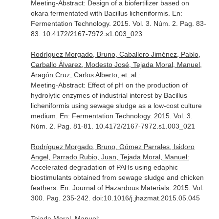
Meeting-Abstract: Design of a biofertilizer based on
okara fermentated with Bacillus licheniformis.
En:
Fermentation Technology
. 2015. Vol. 3. Núm. 2. Pag. 83-
83. 10.4172/2167-7972.s1.003_023
Rodríguez Morgado, Bruno, Caballero Jiménez, Pablo,
Carballo Álvarez, Modesto José, Tejada Moral, Manuel,
Aragón Cruz, Carlos Alberto, et. al.:
Meeting-Abstract: Effect of pH on the production of
hydrolytic enzymes of industrial interest by Bacillus
licheniformis using sewage sludge as a low-cost culture
medium.
En: Fermentation Technology
. 2015. Vol. 3.
Núm. 2. Pag. 81-81. 10.4172/2167-7972.s1.003_021
Rodríguez Morgado, Bruno, Gómez Parrales, Isidoro
Angel, Parrado Rubio, Juan, Tejada Moral, Manuel:
Accelerated degradation of PAHs using edaphic
biostimulants obtained from sewage sludge and chicken
feathers.
En: Journal of Hazardous Materials
. 2015. Vol.
300. Pag. 235-242. doi:10.1016/j.jhazmat.2015.05.045
Tejada Moral, Manuel: