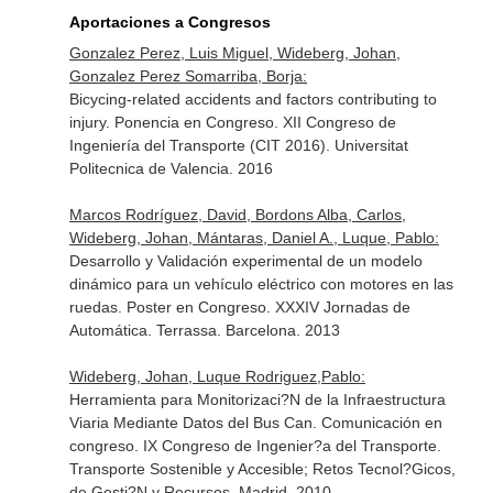
Aportaciones a Congresos
Gonzalez Perez, Luis Miguel, Wideberg, Johan,
Gonzalez Perez Somarriba, Borja:
Bicycing-related accidents and factors contributing to
injury. Ponencia en Congreso. XII Congreso de
Ingeniería del Transporte (CIT 2016). Universitat
Politecnica de Valencia. 2016
Marcos Rodríguez, David, Bordons Alba, Carlos,
Wideberg, Johan, Mántaras, Daniel A., Luque, Pablo:
Desarrollo y Validación experimental de un modelo
dinámico para un vehículo eléctrico con motores en las
ruedas. Poster en Congreso. XXXIV Jornadas de
Automática. Terrassa. Barcelona. 2013
Wideberg, Johan, Luque Rodriguez,Pablo:
Herramienta para Monitorizaci?N de la Infraestructura
Viaria Mediante Datos del Bus Can. Comunicación en
congreso. IX Congreso de Ingenier?a del Transporte.
Transporte Sostenible y Accesible; Retos Tecnol?Gicos,
de Gesti?N y Recursos. Madrid. 2010