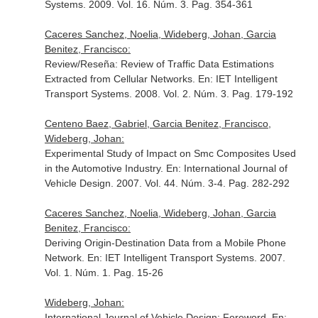
Systems
. 2009. Vol. 16. Núm. 3. Pag. 354-361
Caceres Sanchez, Noelia, Wideberg, Johan, Garcia
Benitez, Francisco:
Review/Reseña: Review of Traffic Data Estimations
Extracted from Cellular Networks.
En: IET Intelligent
Transport Systems
. 2008. Vol. 2. Núm. 3. Pag. 179-192
Centeno Baez, Gabriel, Garcia Benitez, Francisco,
Wideberg, Johan:
Experimental Study of Impact on Smc Composites Used
in the Automotive Industry.
En: International Journal of
Vehicle Design
. 2007. Vol. 44. Núm. 3-4. Pag. 282-292
Caceres Sanchez, Noelia, Wideberg, Johan, Garcia
Benitez, Francisco:
Deriving Origin-Destination Data from a Mobile Phone
Network.
En: IET Intelligent Transport Systems
. 2007.
Vol. 1. Núm. 1. Pag. 15-26
Wideberg, Johan:
International Journal of Vehicle Design: Foreword.
En: