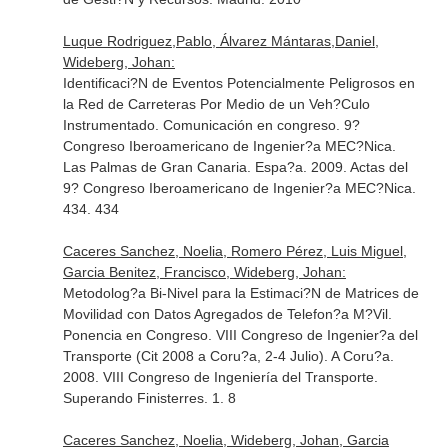
Luque Rodriguez,Pablo, Álvarez Mántaras,Daniel,
Wideberg, Johan:
Identificaci?N de Eventos Potencialmente Peligrosos en
la Red de Carreteras Por Medio de un Veh?Culo
Instrumentado. Comunicación en congreso. 9?
Congreso Iberoamericano de Ingenier?a MEC?Nica.
Las Palmas de Gran Canaria. Espa?a. 2009. Actas del
9? Congreso Iberoamericano de Ingenier?a MEC?Nica.
434. 434
Caceres Sanchez, Noelia, Romero Pérez, Luis Miguel,
Garcia Benitez, Francisco, Wideberg, Johan:
Metodolog?a Bi-Nivel para la Estimaci?N de Matrices de
Movilidad con Datos Agregados de Telefon?a M?Vil.
Ponencia en Congreso. VIII Congreso de Ingenier?a del
Transporte (Cit 2008 a Coru?a, 2-4 Julio). A Coru?a.
2008. VIII Congreso de Ingeniería del Transporte.
Superando Finisterres. 1. 8
Caceres Sanchez, Noelia, Wideberg, Johan, Garcia