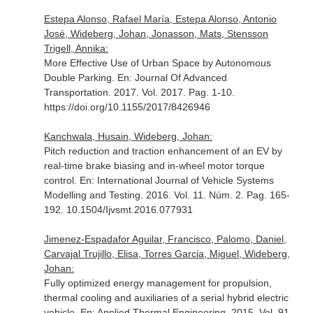
Estepa Alonso, Rafael María, Estepa Alonso, Antonio
José, Wideberg, Johan, Jonasson, Mats, Stensson
Trigell, Annika:
More Effective Use of Urban Space by Autonomous
Double Parking.
En: Journal Of Advanced
Transportation
. 2017. Vol. 2017. Pag. 1-10.
https://doi.org/10.1155/2017/8426946
Kanchwala, Husain, Wideberg, Johan:
Pitch reduction and traction enhancement of an EV by
real-time brake biasing and in-wheel motor torque
control.
En: International Journal of Vehicle Systems
Modelling and Testing
. 2016. Vol. 11. Núm. 2. Pag. 165-
192. 10.1504/Ijvsmt.2016.077931
Jimenez-Espadafor Aguilar, Francisco, Palomo, Daniel,
Carvajal Trujillo, Elisa, Torres Garcia, Miguel, Wideberg,
Johan:
Fully optimized energy management for propulsion,
thermal cooling and auxiliaries of a serial hybrid electric
vehicle.
En: Applied Thermal Engineering
. 2015. Vol. 91.