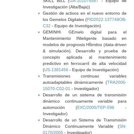
SKILL BILL (
GA-101075587
- Equipo de
Investigación (Alta/Baja))
Gestión de activos en el nuevo entorno de
los Gemelos Digitales (
PID2022-137748OB-
C32
- Equipo de Investigación)
GEMINHI. GEmelo digital para el
Mantenimiento INteligente basado en
modelos de prognosis HÍbridos (data-driven
& simulación). Desarrollo y prueba de
concepto aplicada al mantenimiento
predictivo en ferrocarril de alta velocidad
(
US-1381456
- Equipo de Investigación)
Transmisiones continuas variables
autoadaptables dinámicamente (
TRA2006-
15070-C02-01
- Investigador)
Desarrollo de un sistema de transmisión
dinámico continuamente variable para
automoción (
EXC/2005/TEP-596
-
Investigador)
Desarrollo de un Sistema de Transmisión
Dinámico Continuamente Variable (
SN-
0170/2005
- Investigador)