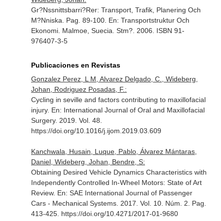
Gr?Nssnittsbarri?Rer: Transport, Trafik, Planering Och
M?Nniska. Pag. 89-100.
En: Transportstruktur Och
Ekonomi
. Malmoe, Suecia. Stm?. 2006. ISBN 91-
976407-3-5
Publicaciones en Revistas
Gonzalez Perez, L M, Alvarez Delgado, C., Wideberg,
Johan, Rodriguez Posadas, F.:
Cycling in seville and factors contributing to maxillofacial
injury.
En: International Journal of Oral and Maxillofacial
Surgery
. 2019. Vol. 48.
https://doi.org/10.1016/j.ijom.2019.03.609
Kanchwala, Husain, Luque, Pablo, Álvarez Mántaras,
Daniel, Wideberg, Johan, Bendre, S:
Obtaining Desired Vehicle Dynamics Characteristics with
Independently Controlled In-Wheel Motors: State of Art
Review.
En: SAE International Journal of Passenger
Cars - Mechanical Systems
. 2017. Vol. 10. Núm. 2. Pag.
413-425. https://doi.org/10.4271/2017-01-9680