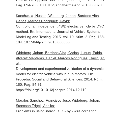
Pag. 694-705. 10.1016/j.applthermaleng.2015.08.020
Kanchwala, Husain, Wideberg, Johan, Bordons Alba,
Carlos, Marcos Rodríguez, David:
Control of an independent 4WD electric vehicle by DYC
method.
En: International Journal of Vehicle Systems
Modelling and Testing
. 2015. Vol. 10. Núm. 2. Pag. 168-
184. 10.1504/Ijvsmt.2015.068980
Wideberg, Johan, Bordons Alba, Carlos, Luque, Pablo,
Álvarez Mántaras, Daniel, Marcos Rodríguez, David, et.
al.:
Development and experimental validation of a dynamic
model for electric vehicle with in hub motors.
En:
Procedia: Social and Behavioral Sciences
. 2014. Núm.
160. Pag. 84-91.
https://doi.org/10.1016/j.sbspro.2014.12.119
Morales Sanchez, Francisco Jose, Wideberg, Johan,
Stensson Trigell, Annika:
Problems in using individual X - by - wire cornering