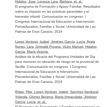
Hidalgo, Jose, Lorence Lara, Bárbara, et. al.:
El programa de Formación y Apoyo Familiar. Resultados
sobre su impacto en las prácticas parentales y el
bienestar infantil. Comunicación en congreso. I
Congreso Internacional de Educación e Intervención:
Psicoeducativa, Familiar y Social. Universidad de Las
Palmas de Gran Canaria. 2019
Lopez Verdugo, Isabel, Jiménez García, Lucía, Ayala
Nunes, Lara, Grimaldi Puyana, Victor Manuel, Hidalgo
Garcia, Maria Victoria:
Análisis de la eficacia del Programa Unidades de Día
para menores en situación de riesgo en la provincial de
Sevilla. Comunicación en congreso. I Congreso
Internacional de Educación e Intervención:
Psicoeducativa, Familiar y Social. Universidad de Las
Palmas de Gran Canaria. 2019
Ridao, Pilar, Lopez Verdugo, Isabel, Sanchez Sandoval,
Yolanda, Gómez Becerra, Maria Inmaculada, Jiménez
García, Lucía, et. al.:
El Programa de Tratamiento a Familias con menores en