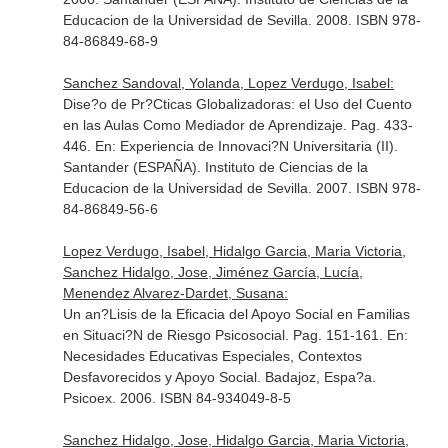
Educacion de la Universidad de Sevilla. 2008. ISBN 978-
84-86849-68-9
Sanchez Sandoval, Yolanda, Lopez Verdugo, Isabel:
Dise?o de Pr?Cticas Globalizadoras: el Uso del Cuento
en las Aulas Como Mediador de Aprendizaje. Pag. 433-
446.
En: Experiencia de Innovaci?N Universitaria (II)
.
Santander (ESPAÑA). Instituto de Ciencias de la
Educacion de la Universidad de Sevilla. 2007. ISBN 978-
84-86849-56-6
Lopez Verdugo, Isabel, Hidalgo Garcia, Maria Victoria,
Sanchez Hidalgo, Jose, Jiménez García, Lucía,
Menendez Alvarez-Dardet, Susana:
Un an?Lisis de la Eficacia del Apoyo Social en Familias
en Situaci?N de Riesgo Psicosocial. Pag. 151-161.
En:
Necesidades Educativas Especiales, Contextos
Desfavorecidos y Apoyo Social
. Badajoz, Espa?a.
Psicoex. 2006. ISBN 84-934049-8-5
Sanchez Hidalgo, Jose, Hidalgo Garcia, Maria Victoria,