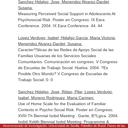
Sanchez Hidalgo, Jose, Menendez Alvarez-Dardet,
Susana:
Measuring Perceived Social Support in Adolescents At
Psychosocial Risk. Poster en Congreso. IX Eara
Conference. 2004. IX Eara Conference. 44. 44
Lopez Verdugo, Isabel, Hidalgo Garcia, Maria Victoria,
Menendez Alvarez-Dardet, Susana:
Caracter?Sticas de las Redes de Apoyo Social de las
Familias Usuarias de los Servicios Sociales
Comunitarios. Comunicación en congreso. V Congreso
de Escuelas de Trabajo Social. Huelva. 2004. ?Es
Posible Otro Mundo? V Congreso de Escuelas de
Trabajo Social. 0. 0
Sanchez Hidalgo, Jose, Ridao, Pilar, Lopez Verdugo,
Isabel, Moreno Rodriguez, Maria Carmen:
Use of Home Scale for the Evaluation of Familiar
Contexts in Psycho-Social Risk. Poster en Congreso.
XVIII Th Biennial Issbd Meeting . Gante, B?Lgica. 2004.
Issbd Xviiith Biennial Issbd Meeting. Programme &
Vicerrectorado de Investigación. Universidad de Sevilla. Pabellón de Brasil. Paseo de las
Abstracts. XXX. XXX