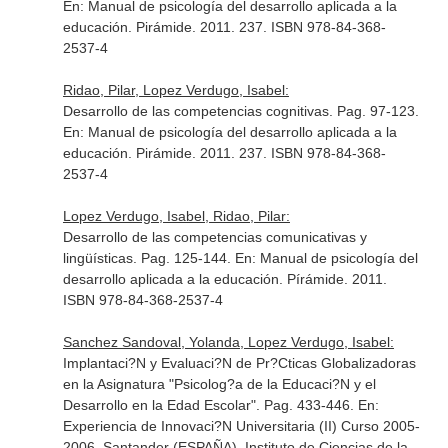
En: Manual de psicología del desarrollo aplicada a la
educación
. Pirámide. 2011. 237. ISBN 978-84-368-
2537-4
Ridao, Pilar, Lopez Verdugo, Isabel:
Desarrollo de las competencias cognitivas. Pag. 97-123.
En: Manual de psicología del desarrollo aplicada a la
educación
. Pirámide. 2011. 237. ISBN 978-84-368-
2537-4
Lopez Verdugo, Isabel, Ridao, Pilar:
Desarrollo de las competencias comunicativas y
lingüísticas. Pag. 125-144.
En: Manual de psicología del
desarrollo aplicada a la educación
. Pírámide. 2011.
ISBN 978-84-368-2537-4
Sanchez Sandoval, Yolanda, Lopez Verdugo, Isabel:
Implantaci?N y Evaluaci?N de Pr?Cticas Globalizadoras
en la Asignatura "Psicolog?a de la Educaci?N y el
Desarrollo en la Edad Escolar". Pag. 433-446.
En:
Experiencia de Innovaci?N Universitaria (II) Curso 2005-
2006
. Santander (ESPAÑA). Instituto de Ciencias de la