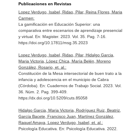
Publicaciones en Revistas
Lopez Verdugo, Isabel, Ridao, Pilar, Reina Flores, Maria
Carmen:
La gamificación en Educación Superior: una
comparativa entre escenarios de aprendizaje presencial
y virtual.
En: Magister
. 2023. Vol. 35. Pag. 7-16.
https://doi.org/10.17811/msg.35.2023
Lopez Verdugo, Isabel, Ridao, Pilar, Hidalgo Garcia,
Maria Victoria, López Chica, María Belén, Moreno
González, Rosario, et. al.:
Constitución de la Mesa intersectorial de buen trato a la
infancia y adolescencia en el municipio de Cabra
(Córdoba).
En: Cuadernos de Trabajo Social
. 2023. Vol.
36. Núm. 2. Pag. 399-409.
https://dx.doi.org/10.5209/cuts.85058
Hidalgo Garcia, Maria Victoria, Rodríguez Ruiz, Beatriz,
García Bacete, Francisco Juan, Martínez González,
Raquel Amaya, Lopez Verdugo, Isabel, et. al.:
Psicología Educativa.
En: Psicología Educativa
. 2022.