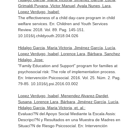
Grimaldi Puyana, Victor Manuel, Ayala Nunes, Lara,
Lopez Verdugo, Isabel:
The effectiveness of a child day-care program in child
welfare services.
En: Children and Youth Services
Review
. 2018. Vol. 89. Pag. 145-151.
10.1016/j.childyouth.2018.04.026
Hidalgo Garcia, Maria Victoria, Jiménez García, Lucía,
Lopez Verdugo, Isabel, Lorence Lara, Bárbara, Sanchez
Hidalgo, Jose:
"Family Education and Support" program for families at
psychosocial risk: The role of implementation process.
En: Intervención Psicosocial
. 2016. Vol. 25. Núm. 2. Pag.
79-85. 10.1016/j.psi.2016.03.002
Lopez Verdugo, Isabel, Menendez Alvarez-Dardet,
Susana, Lorence Lara, Bárbara, Jiménez García, Lucía,
Hidalgo Garcia, Maria Victoria, et. al.:
Evaluaci?N del Apoyo Social Mediante la Escala Assis:
Descripci?N y Resultados en una Muestra de Madres en
Situaci?N de Riesgo Psicosocial.
En: Intervención