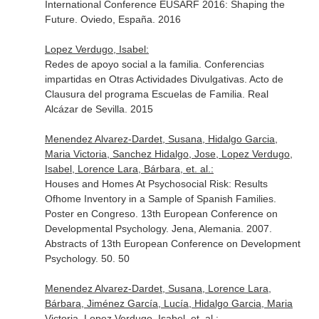
International Conference EUSARF 2016: Shaping the
Future. Oviedo, España. 2016
Lopez Verdugo, Isabel:
Redes de apoyo social a la familia. Conferencias
impartidas en Otras Actividades Divulgativas. Acto de
Clausura del programa Escuelas de Familia. Real
Alcázar de Sevilla. 2015
Menendez Alvarez-Dardet, Susana, Hidalgo Garcia,
Maria Victoria, Sanchez Hidalgo, Jose, Lopez Verdugo,
Isabel, Lorence Lara, Bárbara, et. al.:
Houses and Homes At Psychosocial Risk: Results
Ofhome Inventory in a Sample of Spanish Families.
Poster en Congreso. 13th European Conference on
Developmental Psychology. Jena, Alemania. 2007.
Abstracts of 13th European Conference on Development
Psychology. 50. 50
Menendez Alvarez-Dardet, Susana, Lorence Lara,
Bárbara, Jiménez García, Lucía, Hidalgo Garcia, Maria
Victoria, Lopez Verdugo, Isabel, et. al.: