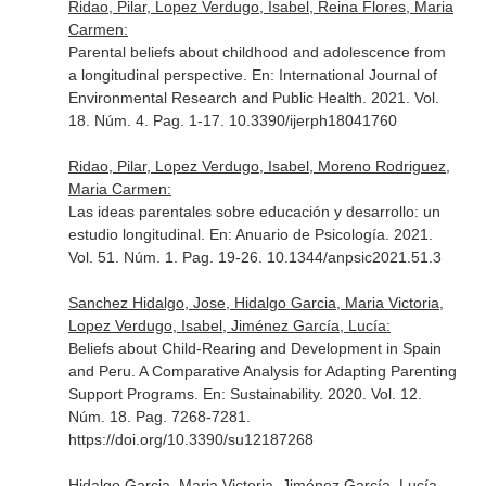
Ridao, Pilar, Lopez Verdugo, Isabel, Reina Flores, Maria
Carmen:
Parental beliefs about childhood and adolescence from
a longitudinal perspective.
En: International Journal of
Environmental Research and Public Health
. 2021. Vol.
18. Núm. 4. Pag. 1-17. 10.3390/ijerph18041760
Ridao, Pilar, Lopez Verdugo, Isabel, Moreno Rodriguez,
Maria Carmen:
Las ideas parentales sobre educación y desarrollo: un
estudio longitudinal.
En: Anuario de Psicología
. 2021.
Vol. 51. Núm. 1. Pag. 19-26. 10.1344/anpsic2021.51.3
Sanchez Hidalgo, Jose, Hidalgo Garcia, Maria Victoria,
Lopez Verdugo, Isabel, Jiménez García, Lucía:
Beliefs about Child-Rearing and Development in Spain
and Peru. A Comparative Analysis for Adapting Parenting
Support Programs.
En: Sustainability
. 2020. Vol. 12.
Núm. 18. Pag. 7268-7281.
https://doi.org/10.3390/su12187268
Hidalgo Garcia, Maria Victoria, Jiménez García, Lucía,