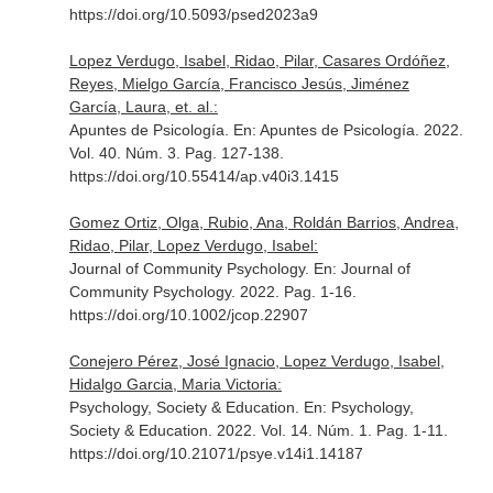
https://doi.org/10.5093/psed2023a9
Lopez Verdugo, Isabel, Ridao, Pilar, Casares Ordóñez,
Reyes, Mielgo García, Francisco Jesús, Jiménez
García, Laura, et. al.:
Apuntes de Psicología.
En: Apuntes de Psicología
. 2022.
Vol. 40. Núm. 3. Pag. 127-138.
https://doi.org/10.55414/ap.v40i3.1415
Gomez Ortiz, Olga, Rubio, Ana, Roldán Barrios, Andrea,
Ridao, Pilar, Lopez Verdugo, Isabel:
Journal of Community Psychology.
En: Journal of
Community Psychology
. 2022. Pag. 1-16.
https://doi.org/10.1002/jcop.22907
Conejero Pérez, José Ignacio, Lopez Verdugo, Isabel,
Hidalgo Garcia, Maria Victoria:
Psychology, Society & Education.
En: Psychology,
Society & Education
. 2022. Vol. 14. Núm. 1. Pag. 1-11.
https://doi.org/10.21071/psye.v14i1.14187