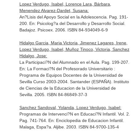
Lopez Verdugo, Isabel, Lorence Lara, Bárbara,
Menendez Alvarez-Dardet, Susana:
An?Lisis del Apoyo Social en la Adolescencia. Pag. 191-
200.
En: Psicolog?a del Desarrollo y Desarrollo Social
.
Badajoz. Psicoex. 2006. ISBN 84-934049-6-9
Hidalgo Garcia, Maria Victoria, Jimenez Lagares, Irene,
Lopez Verdugo, Isabel, Muñoz Tinoco, Victoria, Sanchez
Hidalgo, Jose:
La Participaci?N del Alumnado en el Aula. Pag. 199-207.
En: La Formaci?N del Profesorado Universitario :
Programa de Equipos Docentes de la Universidad de
Sevilla Curso 2003-2004
. Santander (ESPAÑA). Instituto
de Ciencias de la Educacion de la Universidad de
Sevilla. 2005. ISBN 84-86849-37-3
Sanchez Sandoval, Yolanda, Lopez Verdugo, Isabel:
Programas de Intervenci?N en Educaci?N Infantil. Vol. 2.
Pag. 741-764.
En: Enciclopedia de Educacion Infantil
.
Malaga, Espa?a. Aljibe. 2003. ISBN 84-9700-135-4