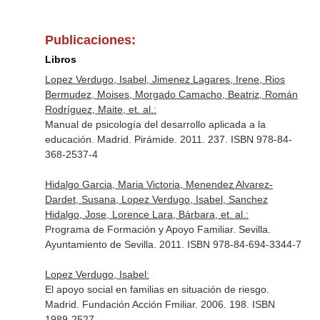
Publicaciones:
Libros
Lopez Verdugo, Isabel, Jimenez Lagares, Irene, Rios
Bermudez, Moises, Morgado Camacho, Beatriz, Román
Rodríguez, Maite, et. al.:
Manual de psicología del desarrollo aplicada a la
educación. Madrid. Pirámide. 2011. 237. ISBN 978-84-
368-2537-4
Hidalgo Garcia, Maria Victoria, Menendez Alvarez-
Dardet, Susana, Lopez Verdugo, Isabel, Sanchez
Hidalgo, Jose, Lorence Lara, Bárbara, et. al.:
Programa de Formación y Apoyo Familiar. Sevilla.
Ayuntamiento de Sevilla. 2011. ISBN 978-84-694-3344-7
Lopez Verdugo, Isabel:
El apoyo social en familias en situación de riesgo.
Madrid. Fundación Acción Fmiliar. 2006. 198. ISBN
1989-2527