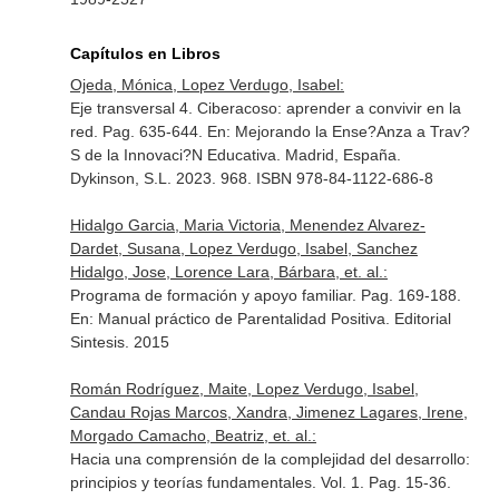
Capítulos en Libros
Ojeda, Mónica, Lopez Verdugo, Isabel:
Eje transversal 4. Ciberacoso: aprender a convivir en la
red. Pag. 635-644.
En: Mejorando la Ense?Anza a Trav?
S de la Innovaci?N Educativa
. Madrid, España.
Dykinson, S.L. 2023. 968. ISBN 978-84-1122-686-8
Hidalgo Garcia, Maria Victoria, Menendez Alvarez-
Dardet, Susana, Lopez Verdugo, Isabel, Sanchez
Hidalgo, Jose, Lorence Lara, Bárbara, et. al.:
Programa de formación y apoyo familiar. Pag. 169-188.
En: Manual práctico de Parentalidad Positiva
. Editorial
Sintesis. 2015
Román Rodríguez, Maite, Lopez Verdugo, Isabel,
Candau Rojas Marcos, Xandra, Jimenez Lagares, Irene,
Morgado Camacho, Beatriz, et. al.:
Hacia una comprensión de la complejidad del desarrollo:
principios y teorías fundamentales. Vol. 1. Pag. 15-36.