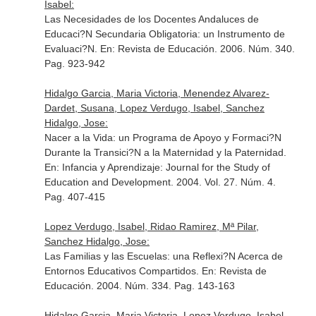
Isabel:
Las Necesidades de los Docentes Andaluces de
Educaci?N Secundaria Obligatoria: un Instrumento de
Evaluaci?N.
En: Revista de Educación
. 2006. Núm. 340.
Pag. 923-942
Hidalgo Garcia, Maria Victoria, Menendez Alvarez-
Dardet, Susana, Lopez Verdugo, Isabel, Sanchez
Hidalgo, Jose:
Nacer a la Vida: un Programa de Apoyo y Formaci?N
Durante la Transici?N a la Maternidad y la Paternidad.
En: Infancia y Aprendizaje: Journal for the Study of
Education and Development
. 2004. Vol. 27. Núm. 4.
Pag. 407-415
Lopez Verdugo, Isabel, Ridao Ramirez, Mª Pilar,
Sanchez Hidalgo, Jose:
Las Familias y las Escuelas: una Reflexi?N Acerca de
Entornos Educativos Compartidos.
En: Revista de
Educación
. 2004. Núm. 334. Pag. 143-163
Hidalgo Garcia, Maria Victoria, Lopez Verdugo, Isabel,