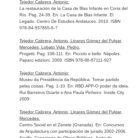
Tejedor Cabrera, Antonio:
La restauración de la Casa de Blas Infante en Coria del
Río. Pag. 24-39.
En: La Casa de Blas Infante: El
Legado
. Centro De Estudios Andaluces. 2010. ISBN
978-84-937855-6-7
Tejedor Cabrera, Antonio, Linares Gómez del Pulgar,
Mercedes, Lobato Vida, Pedro:
Progetti. Pag. 108-111.
En: Piccolo e bello
. Nápoles.
Paparo edizioni. 2009. ISBN 978-88-87111-927
Tejedor Cabrera, Antonio:
Museu da Presidência da República. Tomar partido
pelas coisas. Pag. 1-10.
En: RBD.APP-O poder da ideia.
Rui Barreiros Duarte e Ana Paula Pinheiro
. Inside City.
2009
Tejedor Cabrera, Antonio, Linares Gómez del Pulgar,
Mercedes:
Centro Social en el Zenete (Granada).
En: Concursos
de Arquitectura con participación de jurado 2002-2006
.
Sevilla. Consejería de Obras Públicas. Junta de