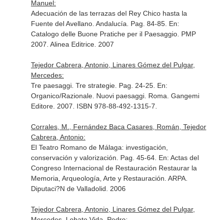
Manuel:
Adecuación de las terrazas del Rey Chico hasta la
Fuente del Avellano. Andalucía. Pag. 84-85.
En:
Catalogo delle Buone Pratiche per il Paesaggio. PMP
2007
. Alinea Editrice. 2007
Tejedor Cabrera, Antonio, Linares Gómez del Pulgar,
Mercedes:
Tre paesaggi. Tre strategie. Pag. 24-25.
En:
Organico/Razionale. Nuovi paesaggi
. Roma. Gangemi
Editore. 2007. ISBN 978-88-492-1315-7.
Corrales, M., Fernández Baca Casares, Román, Tejedor
Cabrera, Antonio:
El Teatro Romano de Málaga: investigación,
conservación y valorización. Pag. 45-64.
En: Actas del
Congreso Internacional de Restauración Restaurar la
Memoria, Arqueología, Arte y Restauración. ARPA
.
Diputaci?N de Valladolid. 2006
Tejedor Cabrera, Antonio, Linares Gómez del Pulgar,
Mercedes, Lobato Vida, Pedro: