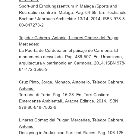
Sport-und Erholungszentrum in Malaga /Sports and
Recreation centre in Malaga. Pag. 64-65.
En: Hochshule
Bochum/ Jahrbuch Architektur 13/14
. 2014. ISBN 978-3-
00-047273-2
Tejedor Cabrera, Antonio, Linares Gómez del Pulgar,
Mercedes:
La Puerta de Córdoba en el paisaje de Carmona. El
monumento desvelado. Pag. 489-507.
En: Urbanismo,
arquitectura y patrimonio en Carmona
. 2014. ISBN 978-
84-472-1566-9
Cruz Pinto, Jorge, Monaco, Antonello, Tejedor Cabrera,
Antonio:
Torrione di Forio. Pag. 16-23.
En: Torri Costiere:
Emergenze Ambientali.
. Aracne Editrice. 2014. ISBN
978-88-548-7502-9
Linares Gómez del Pulgar, Mercedes, Tejedor Cabrera,
Antonio:
Designing in Andalusian Fortified Places. Pag. 106-125.