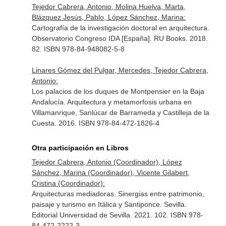
Tejedor Cabrera, Antonio, Molina Huelva, Marta,
Blázquez Jesús, Pablo, López Sánchez, Marina:
Cartografía de la investigación doctoral en arquitectura.
Observatorio Congreso IDA [España]. RU Books. 2018.
82. ISBN 978-84-948082-5-8
Linares Gómez del Pulgar, Mercedes, Tejedor Cabrera,
Antonio:
Los palacios de los duques de Montpensier en la Baja
Andalucía. Arquitectura y metamorfosis urbana en
Villamanrique, Sanlúcar de Barrameda y Castilleja de la
Cuesta. 2016. ISBN 978-84-472-1826-4
Otra participación en Libros
Tejedor Cabrera, Antonio (Coordinador), López
Sánchez, Marina (Coordinador), Vicente Gilabert,
Cristina (Coordinador):
Arquitecturas mediadoras. Sinergias entre patrimonio,
paisaje y turismo en Itálica y Santiponce. Sevilla.
Editorial Universidad de Sevilla. 2021. 102. ISBN 978-
84-472-2222-3