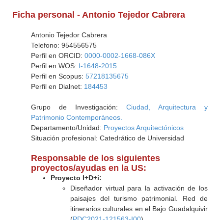
Ficha personal - Antonio Tejedor Cabrera
Antonio Tejedor Cabrera
Telefono: 954556575
Perfil en ORCID:
0000-0002-1668-086X
Perfil en WOS:
I-1648-2015
Perfil en Scopus:
57218135675
Perfil en Dialnet:
184453
Grupo de Investigación:
Ciudad, Arquitectura y
Patrimonio Contemporáneos.
Departamento/Unidad:
Proyectos Arquitectónicos
Situación profesional: Catedrático de Universidad
Responsable de los siguientes
proyectos/ayudas en la US:
Proyecto I+D+i:
Diseñador virtual para la activación de los
paisajes del turismo patrimonial. Red de
itinerarios culturales en el Bajo Guadalquivir
(
PDC2021-121563-I00
)