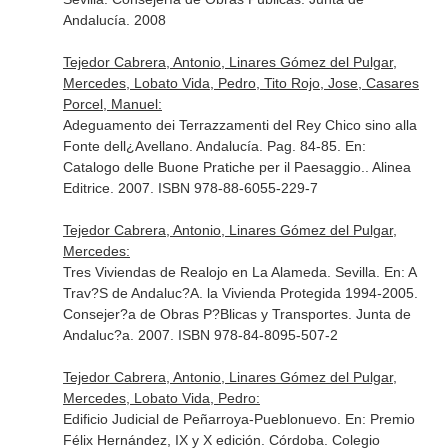
Andalucía. 2008
Tejedor Cabrera, Antonio, Linares Gómez del Pulgar,
Mercedes, Lobato Vida, Pedro, Tito Rojo, Jose, Casares
Porcel, Manuel:
Adeguamento dei Terrazzamenti del Rey Chico sino alla
Fonte dell¿Avellano. Andalucía. Pag. 84-85.
En:
Catalogo delle Buone Pratiche per il Paesaggio.
. Alinea
Editrice. 2007. ISBN 978-88-6055-229-7
Tejedor Cabrera, Antonio, Linares Gómez del Pulgar,
Mercedes:
Tres Viviendas de Realojo en La Alameda. Sevilla.
En: A
Trav?S de Andaluc?A. la Vivienda Protegida 1994-2005
.
Consejer?a de Obras P?Blicas y Transportes. Junta de
Andaluc?a. 2007. ISBN 978-84-8095-507-2
Tejedor Cabrera, Antonio, Linares Gómez del Pulgar,
Mercedes, Lobato Vida, Pedro:
Edificio Judicial de Peñarroya-Pueblonuevo.
En: Premio
Félix Hernández, IX y X edición
. Córdoba. Colegio