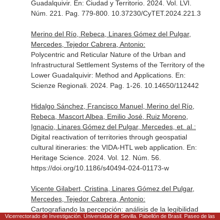
Guadalquivir.
En: Ciudad y Territorio
. 2024. Vol. LVI.
Núm. 221. Pag. 779-800. 10.37230/CyTET.2024.221.3
Merino del Río, Rebeca, Linares Gómez del Pulgar,
Mercedes, Tejedor Cabrera, Antonio:
Polycentric and Reticular Nature of the Urban and
Infrastructural Settlement Systems of the Territory of the
Lower Guadalquivir: Method and Applications.
En:
Scienze Regionali
. 2024. Pag. 1-26. 10.14650/112442
Hidalgo Sánchez, Francisco Manuel, Merino del Río,
Rebeca, Mascort Albea, Emilio José, Ruiz Moreno,
Ignacio, Linares Gómez del Pulgar, Mercedes, et. al.:
Digital reactivation of territories through geospatial
cultural itineraries: the VIDA-HTL web application.
En:
Heritage Science
. 2024. Vol. 12. Núm. 56.
https://doi.org/10.1186/s40494-024-01173-w
Vicente Gilabert, Cristina, Linares Gómez del Pulgar,
Mercedes, Tejedor Cabrera, Antonio:
Cartografiando la percepción: análisis de la legibilidad
Vicerrectorado de Investigación. Universidad de Sevilla. Pabellón de Brasil. Paseo de las
social del paisaje patrimonial de la minería en Melilla.