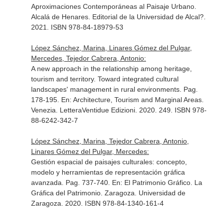
Aproximaciones Contemporáneas al Paisaje Urbano
.
Alcalá de Henares. Editorial de la Universidad de Alcal?.
2021. ISBN 978-84-18979-53
López Sánchez, Marina, Linares Gómez del Pulgar,
Mercedes, Tejedor Cabrera, Antonio:
A new approach in the relationship among heritage,
tourism and territory. Toward integrated cultural
landscapes' management in rural environments. Pag.
178-195.
En: Architecture, Tourism and Marginal Areas
.
Venezia. LetteraVentidue Edizioni. 2020. 249. ISBN 978-
88-6242-342-7
López Sánchez, Marina, Tejedor Cabrera, Antonio,
Linares Gómez del Pulgar, Mercedes:
Gestión espacial de paisajes culturales: concepto,
modelo y herramientas de representación gráfica
avanzada. Pag. 737-740.
En: El Patrimonio Gráfico. La
Gráfica del Patrimonio
. Zaragoza. Universidad de
Zaragoza. 2020. ISBN 978-84-1340-161-4