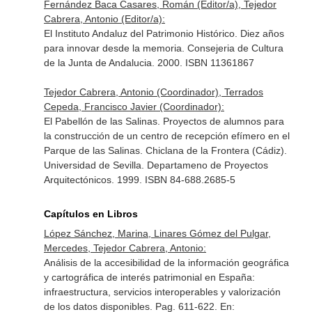
Fernández Baca Casares, Román (Editor/a), Tejedor
Cabrera, Antonio (Editor/a):
El Instituto Andaluz del Patrimonio Histórico. Diez años
para innovar desde la memoria. Consejeria de Cultura
de la Junta de Andalucia. 2000. ISBN 11361867
Tejedor Cabrera, Antonio (Coordinador), Terrados
Cepeda, Francisco Javier (Coordinador):
El Pabellón de las Salinas. Proyectos de alumnos para
la construcción de un centro de recepción efímero en el
Parque de las Salinas. Chiclana de la Frontera (Cádiz).
Universidad de Sevilla. Departameno de Proyectos
Arquitectónicos. 1999. ISBN 84-688.2685-5
Capítulos en Libros
López Sánchez, Marina, Linares Gómez del Pulgar,
Mercedes, Tejedor Cabrera, Antonio:
Análisis de la accesibilidad de la información geográfica
y cartográfica de interés patrimonial en España:
infraestructura, servicios interoperables y valorización
de los datos disponibles. Pag. 611-622.
En: