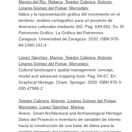
Merino del Río, Rebeca, Tejedor Cabrera, Antonio,
Linares Gómez del Pulgar, Mercedes:
Itálica y la representación gráfica del movimiento en el
territorio: análisis cartográfico para un proyecto de
itinerarios culturales mediante SIG. Pag. 649-652.
En: El
Patrimonio Gráfico. La Gráfica del Patrimonio
.
Zaragoza. Universidad de Zaragoza. 2020. ISBN 978-
84-1340-161-4
López Sánchez, Marina, Tejedor Cabrera, Antonio,
Linares Gómez del Pulgar, Mercedes:
Cultural landscape's spatial management: concept,
model and advanced mapping tools. Pag. 54-67.
En:
Graphical Heritage
. Cham. Springer. 2020. ISBN 978-3-
030-47986-2
Tejedor Cabrera, Antonio, Linares Gómez del Pulgar,
Mercedes, López Sánchez, Marina:
Anexo. Smart Architectural and Archaeological Heritage:
Datos del Proyecto e inventario de variables de interés:
hacia la construcción de una base de datos para la
gestión integrada del patrimonio, el paisaje y el turismo.