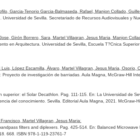
ilo, Garcia-Tenorio Garcia-Balmaseda, Rafael, Manjon Collado, Guillerm
. Universidad de Sevilla. Secretariado de Recursos Audiovisuales y 
Jose, Girón Borrero, Sara, Martel Villagran, Jesus Maria, Manjon Colla
nto en Arquitectura. Universidad de Sevilla, Escuela T?Cnica Superio
uis, López Escamilla, Álvaro, Martel Villagran, Jesus Maria, Osorio, C.,
: Proyecto de investigación de barriadas
. Aula Magna, McGraw-Hill In
 superior: el Solar Decathlon. Pag. 111-115.
En: La Universidad de Se
encia del conocimiento
. Sevilla. Editorial Aula Magna, 2021. McGraw-H
rancisco, Martel Villagran, Jesus Maria:
ndpass filters and diplexers. Pag. 425-514.
En: Balanced Microwave F
018. 668. ISBN 978-1-119-23761-7