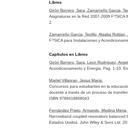
Libros
Girón Borrero, Sara, Zamarreño Garcia, Teof
Asignaturas en la Red 2007-2008 F?SICA II
2
Zamarreño Garcia, Teofilo, Algaba Roldan, 
F?SICA para Instalaciones y Acondicionamie
Capítulos en Libros
Girón Borrero, Sara, Leon Rodriguez, Angel L
Acondicionamento y Energia. Pag. 1-10.
En
Martel Villagran, Jesus Maria:
Concursos para estudiantes en la educación
docente a través de un proceso de transfer
ISBN 9788418808043
Fernández Prieto, Armando, Medina Mena, F
Narrowband coupled-resonators balanced ba
Estados Unidos. John Wiley & Sons Ltd. 2