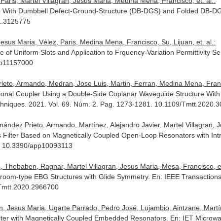
aris, Martel Villagran, Jesus Maria, Medina Mena, Francisco, et. al.:
ded With Dumbbell Defect-Ground-Structure (DB-DGS) and Folded DB-
1.3125775
sus Maria, Vélez, Paris, Medina Mena, Francisco, Su, Lijuan, et. al.:
 of Uniform Slots and Application to Frquency-Variation Permittivity S
app11157000
rieto, Armando, Medran, Jose Luis, Martin, Ferran, Medina Mena, Fran
ectional Coupler Using a Double-Side Coplanar Waveguide Structure W
chniques
. 2021. Vol. 69. Núm. 2. Pag. 1273-1281. 10.1109/Tmtt.2020.
ández Prieto, Armando, Martínez, Alejandro Javier, Martel Villagran, Je
 Filter Based on Magnetically Coupled Open-Loop Resonators with In
13. 10.3390/app10093113
 Thobaben, Ragnar, Martel Villagran, Jesus Maria, Mesa, Francisco, et.
hroom-type EBG Structures with Glide Symmetry.
En: IEEE Transaction
/Tmtt.2020.2966700
, Jesus Maria, Ugarte Parrado, Pedro José, Lujambio, Aintzane, Martínez
ter with Magnetically Coupled Embedded Resonators.
En: IET Microwa