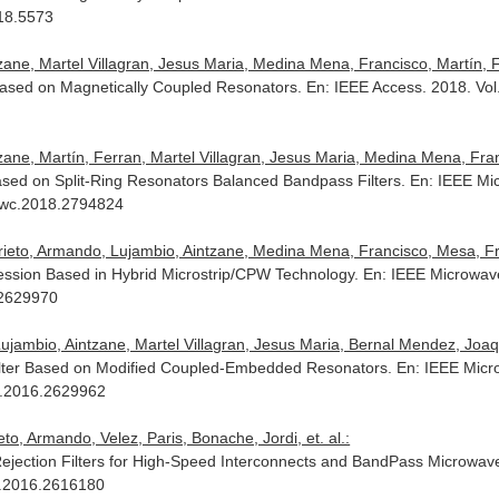
18.5573
ne, Martel Villagran, Jesus Maria, Medina Mena, Francisco, Martín, Fer
Based on Magnetically Coupled Resonators.
En: IEEE Access
. 2018. Vo
ne, Martín, Ferran, Martel Villagran, Jesus Maria, Medina Mena, Franci
sed on Split-Ring Resonators Balanced Bandpass Filters.
En: IEEE Mi
Lmwc.2018.2794824
rieto, Armando, Lujambio, Aintzane, Medina Mena, Francisco, Mesa, Fran
ession Based in Hybrid Microstrip/CPW Technology.
En: IEEE Microwav
.2629970
jambio, Aintzane, Martel Villagran, Jesus Maria, Bernal Mendez, Joaqui
lter Based on Modified Coupled-Embedded Resonators.
En: IEEE Micr
c.2016.2629962
to, Armando, Velez, Paris, Bonache, Jordi, et. al.:
ction Filters for High-Speed Interconnects and BandPass Microwave
m.2016.2616180