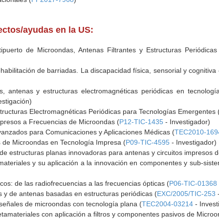
yectos/ayudas en la US:
ltipuerto de Microondas, Antenas Filtrantes y Estructuras Periódic
ehabilitación de barriadas. La discapacidad física, sensorial y cognitiva 
os, antenas y estructuras electromagnéticas periódicas en tecnolog
estigación)
tructuras Electromagnéticas Periódicas para Tecnologías Emergentes 
 Impresos a Frecuencias de Microondas (
P12-TIC-1435
- Investigador)
vanzados para Comunicaciones y Aplicaciones Médicas (
TEC2010-169
os de Microondas en Tecnología Impresa (
P09-TIC-4595
- Investigador)
 de estructuras planas innovadoras para antenas y circuitos impresos 
teriales y su aplicación a la innovación en componentes y sub-siste
os: de las radiofrecuencias a las frecuencias ópticas (
P06-TIC-01368
s y de antenas basadas en estructuras periódicas (
EXC/2005/TIC-253
-
e señales de microondas con tecnología plana (
TEC2004-03214
- Invest
tamateriales con aplicación a filtros y componentes pasivos de Microo