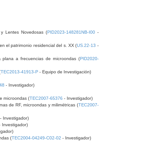
as y Lentes Novedosas (
PID2023-148281NB-I00
-
en el patrimonio residencial del s. XX (
US.22-13
-
ía plana a frecuencias de microondas (
PID2020-
(
TEC2013-41913-P
- Equipo de Investigación)
48
- Investigador)
de microondas (
TEC2007-65376
- Investigador)
mas de RF, microondas y milimétricas (
TEC2007-
- Investigador)
 Investigador)
igador)
ndas (
TEC2004-04249-C02-02
- Investigador)