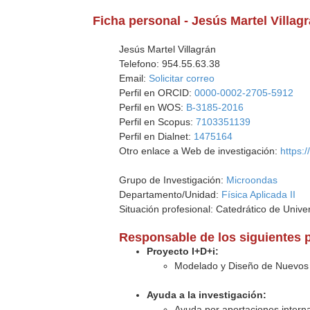
Ficha personal - Jesús Martel Villag
Jesús Martel Villagrán
Telefono: 954.55.63.38
Email:
Solicitar correo
Perfil en ORCID:
0000-0002-2705-5912
Perfil en WOS:
B-3185-2016
Perfil en Scopus:
7103351139
Perfil en Dialnet:
1475164
Otro enlace a Web de investigación:
https:
Grupo de Investigación:
Microondas
Departamento/Unidad:
Física Aplicada II
Situación profesional: Catedrático de Unive
Responsable de los siguientes 
Proyecto I+D+i:
Modelado y Diseño de Nuevos D
Ayuda a la investigación:
Ayuda por aportaciones interna