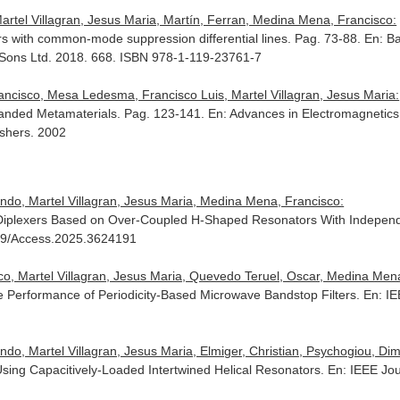
artel Villagran, Jesus Maria, Martín, Ferran, Medina Mena, Francisco:
rs with common-mode suppression differential lines. Pag. 73-88.
En: Ba
 Sons Ltd. 2018. 668. ISBN 978-1-119-23761-7
ancisco, Mesa Ledesma, Francisco Luis, Martel Villagran, Jesus Maria:
Handed Metamaterials. Pag. 123-141.
En: Advances in Electromagnetic
ishers. 2002
ndo, Martel Villagran, Jesus Maria, Medina Mena, Francisco:
ced Diplexers Based on Over-Coupled H-Shaped Resonators With Indep
109/Access.2025.3624191
o, Martel Villagran, Jesus Maria, Quevedo Teruel, Oscar, Medina Mena
 Performance of Periodicity-Based Microwave Bandstop Filters.
En: I
o, Martel Villagran, Jesus Maria, Elmiger, Christian, Psychogiou, Dimi
 Using Capacitively-Loaded Intertwined Helical Resonators.
En: IEEE Jou