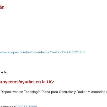
rán
//www.scopus.com/authid/detail.uri?authorId=7103351139
rsidad
proyectos/ayudas en la US:
ispositivos en Tecnología Plana para Controlar y Radiar Microondas 
cionales (
PP2017-7968
)