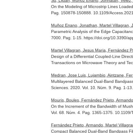
Su, Lijuan, Muñoz Enano, Jonhatan, Vélez, P
On the Modeling of Microstrip Lines Loa
Pag. 150878-150888. 10.1109/Access.202
Muñoz Enano, Jonathan, Martel Villagran, Je
Parametric Analysis of the Edge Capacitance
7000. Pag. 1-15. https://doi.org/10.3390/
Martel Villagran, Jesus Maria, Fernández P
Design of a Differential Coupled-Line Dir
Transactions on Microwave Theory and Te
Medran, Jose Luis, Lujambio, Aintzane, Fern
Multilayered Balanced Dual-Band Bandpass
Sciences
. 2020. Vol. 10. Núm. 9. Pag. 1-
Mouris, Boules, Fernández Prieto, Armando,
On the Increment of the Bandwidth of Mus
Vol. 68. Núm. 4. Pag. 1365-1375. 10.1109
Fernández Prieto, Armando, Martel Villagran
Compact Balanced Dual-Band Bandpass Fil