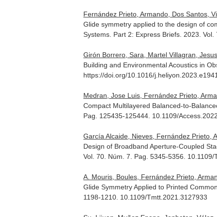
Fernández Prieto, Armando, Dos Santos, Vict
Glide symmetry applied to the design of co
Systems. Part 2: Express Briefs
. 2023. Vol
Girón Borrero, Sara, Martel Villagran, Jesu
Building and Environmental Acoustics in O
https://doi.org/10.1016/j.heliyon.2023.e194
Medran, Jose Luis, Fernández Prieto, Arman
Compact Multilayered Balanced-to-Balance
Pag. 125435-125444. 10.1109/Access.202
García Alcaide, Nieves, Fernández Prieto, A
Design of Broadband Aperture-Coupled Sta
Vol. 70. Núm. 7. Pag. 5345-5356. 10.1109
A. Mouris, Boules, Fernández Prieto, Arman
Glide Symmetry Applied to Printed Common
1198-1210. 10.1109/Tmtt.2021.3127933