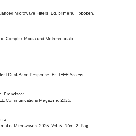
lanced Microwave Filters
. Ed. primera. Hoboken,
s of Complex Media and Metamaterials
.
endent Dual-Band Response.
En: IEEE Access
.
, Francisco:
EEE Communications Magazine
. 2025.
tra:
rnal of Microwaves
. 2025. Vol. 5. Núm. 2. Pag.