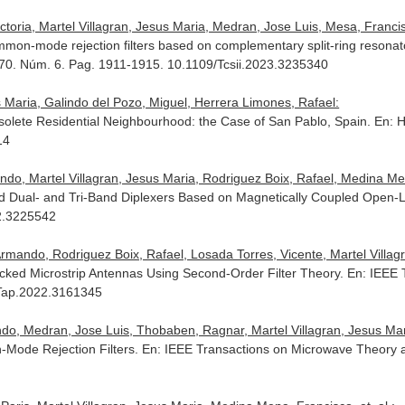
oria, Martel Villagran, Jesus Maria, Medran, Jose Luis, Mesa, Francisc
mmon-mode rejection filters based on complementary split-ring resona
. 70. Núm. 6. Pag. 1911-1915. 10.1109/Tcsii.2023.3235340
s Maria, Galindo del Pozo, Miguel, Herrera Limones, Rafael:
bsolete Residential Neighbourhood: the Case of San Pablo, Spain.
En: H
14
do, Martel Villagran, Jesus Maria, Rodriguez Boix, Rafael, Medina Me
d Dual- and Tri-Band Diplexers Based on Magnetically Coupled Open
2.3225542
rmando, Rodriguez Boix, Rafael, Losada Torres, Vicente, Martel Villagra
cked Microstrip Antennas Using Second-Order Filter Theory.
En: IEEE 
/Tap.2022.3161345
do, Medran, Jose Luis, Thobaben, Ragnar, Martel Villagran, Jesus Maria
-Mode Rejection Filters.
En: IEEE Transactions on Microwave Theory 