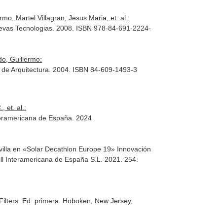
o, Martel Villagran, Jesus Maria, et. al.:
Nuevas Tecnologias. 2008. ISBN 978-84-691-2224-
do, Guillermo:
r de Arquitectura. 2004. ISBN 84-609-1493-3
 et. al.:
teramericana de España. 2024
villa en «Solar Decathlon Europe 19» Innovación
ill Interamericana de España S.L. 2021. 254.
ilters
. Ed. primera. Hoboken, New Jersey,