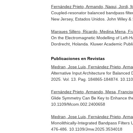
Fernández Prieto, Armando, Naqui, Jordi, M
Coupled-resonator balanced bandpass filte
New Jersey, Estados Unidos. John Wiley &
Marques Sillero, Ricardo, Medina Mena, Fr
On the Electromagnetic Modelling of Left-
Dordrecht, Holanda. Kluwer Academic Publ
Publicaciones en Revistas
Medran, Jose Luis, Fernández Prieto, Arma
Alternative Input Architecture for Balan
2025. Vol. 13. Pag. 184865-184874. 10.1
Fernández Prieto, Armando, Mesa, Francisc
Glide Symmetry Can Be Key to Enhance the
10.1109/Mcom.002.2400658
Medran, Jose Luis, Fernández Prieto, Armand
Monolithically-Integrated Bandpass Filters
476-486. 10.1109/Jmw.2025.3534018