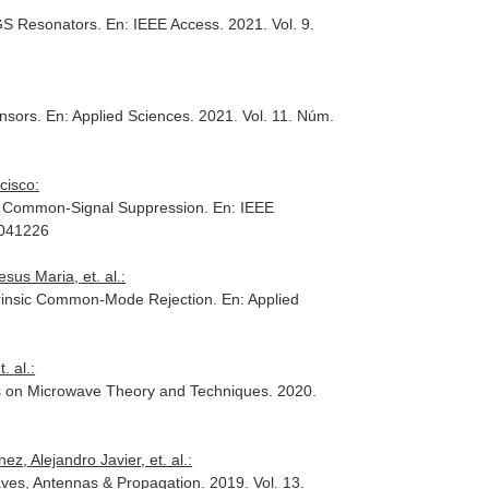
DGS Resonators.
En: IEEE Access
. 2021. Vol. 9.
ensors.
En: Applied Sciences
. 2021. Vol. 11. Núm.
cisco:
ith Common-Signal Suppression.
En: IEEE
3041226
sus Maria, et. al.:
trinsic Common-Mode Rejection.
En: Applied
 al.:
s on Microwave Theory and Techniques
. 2020.
, Alejandro Javier, et. al.:
ves, Antennas & Propagation
. 2019. Vol. 13.