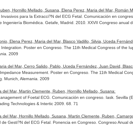
uben, Hornillo Mellado, Susana, Elena Perez, Maria del Mar, Román Ma
vasivos para la Extracci?N del ECG Fetal. Comunicación en congreso.
 Ingeniería Biomédica. Getafe, Madrid. 2010. XXVII Congreso anual d
nio, Elena Perez, Maria del Mar, Blasco Vadillo, Silvia, Uceda Fernánde
ata Integration. Poster en Congreso. The 11th Medical Congress of the
ania. 2009
ia del Mar, Cerro Salido, Pablo, Uceda Fernández, Juan David, Blasco Va
 Impedance Measurement. Poster en Congreso. The 11th Medical Cong
g. Munich, Alemania. 2009
a del Mar, Martin Clemente, Ruben, Hornillo Mellado, Susana:
anagement of Foetal ECG. Comunicación en congreso. Iask. Sevilla (E
ading Technologies & Intertic 2009. 68. 71
 del Mar, Hornillo Mellado, Susana, Martin Clemente, Ruben, Camargo 
al de Gesti?N del ECG Fetal. Ponencia en Congreso. Congreso Anual 