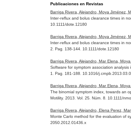
Publicaciones en Revistas
Barriga Rivera, Alejandro, Moya Jiménez, 
Inter-reflux and bolus clearance times in n
10.1111/dote.12180
Barriga Rivera, Alejandro, Moya Jiménez, 
Inter-reflux and bolus clearance times in n
2. Pag. 138-144. 10.1111/dote.12180
Barriga Rivera, Alejandro, Mar Elena, Moy
Software for symptom association analysis 
1. Pag. 181-188. 10.1016/j.cmpb.2013.03.
Barriga Rivera, Alejandro, Mar Elena, Moy
The binomial symptom index, towards an op
Motility
. 2013. Vol. 25. Núm. 8. 10.1111/nm
Barriga Rivera, Alejandro, Elena Perez, Ma
Monte Carlo method for the evaluation of 
2050.2012.01436.x