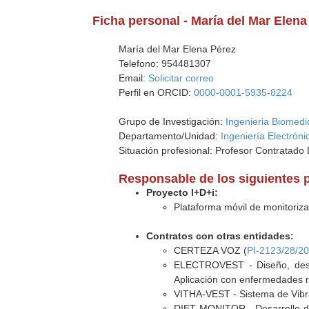
Ficha personal - María del Mar Elena
María del Mar Elena Pérez
Telefono: 954481307
Email:
Solicitar correo
Perfil en ORCID:
0000-0001-5935-8224
Grupo de Investigación:
Ingenieria Biomedi
Departamento/Unidad:
Ingeniería Electróni
Situación profesional: Profesor Contratado
Responsable de los siguientes 
Proyecto I+D+i:
Plataforma móvil de monitoriz
Contratos con otras entidades:
CERTEZA VOZ (
PI-2123/28/2
ELECTROVEST - Diseño, desarr
Aplicación con enfermedades re
VITHA-VEST - Sistema de Vibrac
DIET MONITOR - Desarrollo de 