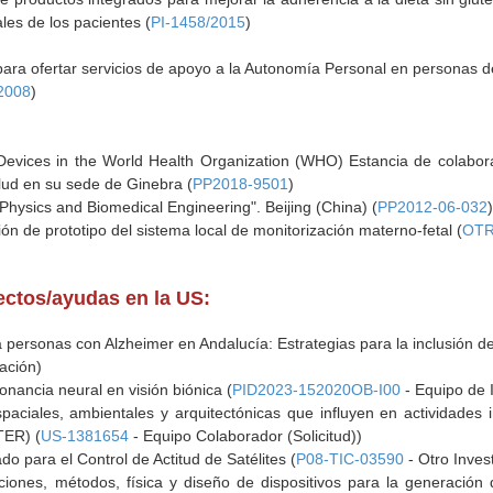
ales de los pacientes (
PI-1458/2015
)
para ofertar servicios de apoyo a la Autonomía Personal en personas d
2008
)
evices in the World Health Organization (WHO) Estancia de colabora
lud en su sede de Ginebra (
PP2018-9501
)
hysics and Biomedical Engineering". Beijing (China) (
PP2012-06-032
ción de prototipo del sistema local de monitorización materno-fetal (
OTR
yectos/ayudas en la US:
personas con Alzheimer en Andalucía: Estrategias para la inclusión de 
ación)
onancia neural en visión biónica (
PID2023-152020OB-I00
- Equipo de 
paciales, ambientales y arquitectónicas que influyen en actividades i
TER) (
US-1381654
- Equipo Colaborador (Solicitud))
o para el Control de Actitud de Satélites (
P08-TIC-03590
- Otro Inves
aciones, métodos, física y diseño de dispositivos para la generación 