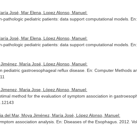
María José, Mar Elena, Lopez Alonso, Manuel:
on-pathologic pediatric patients: data support computational models.
En:
María José, Mar Elena, López Alonso, Manuel:
on-pathologic pediatric patients: data support computational models.
En:
a Jiménez, María José, López Alonso, Manuel:
in pediatric gastroesophageal reflux disease.
En: Computer Methods an
011
a Jimenez, Maria Jose, López Alonso, Manuel:
timal method for the evaluation of symptom association in gastroesoph
o.12143
ria del Mar, Moya Jiménez, María José, López Alonso, Manuel:
symptom association analysis.
En: Diseases of the Esophagus
. 2012. Vo