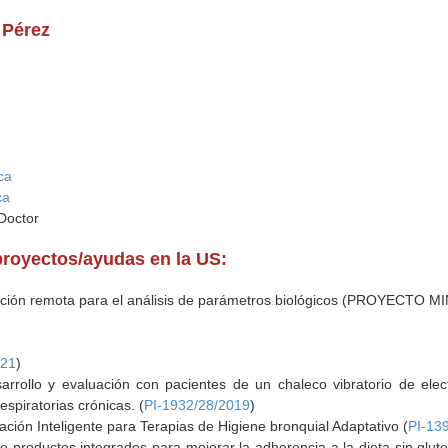
 Pérez
ca
ca
 Doctor
proyectos/ayudas en la US:
ación remota para el análisis de parámetros biológicos (PROYECTO M
021
)
ollo y evaluación con pacientes de un chaleco vibratorio de electr
spiratorias crónicas. (
PI-1932/28/2019
)
ión Inteligente para Terapias de Higiene bronquial Adaptativo (
PI-13
productos integrados para mejorar la adherencia a la dieta sin glute