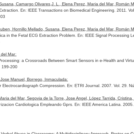
Susana, Camargo Olivares,J. L., Elena Perez, Maria del Mar, Román Ma
Extraction.
En: IEEE Transactions on Biomedical Engineering
. 2011. Vo
703
uben, Hornillo Mellado, Susana, Elena Perez, Maria del Mar, Román Ma
ca in the Fetal ECG Extraction Problem.
En: IEEE Signal Processing Le
5
 del Mar:
 Processing: a Crossroads Between Smart Sensors in e-Health and Virtua
. 199-200
 Jose Manuel, Borrego, Inmaculada:
for Electrocardiograph Compression.
En: ETRI Journal
. 2007. Vol. 29. 
ia del Mar, Segovia de la Torre, Jose Angel, López Tarrida, Cristina, 
orizacion Cardiologica Empleando Gprs.
En: IEEE America Latina
. 2005.
st Verbal Abuse in Classrooms: A Multidisciplinary Approach. Poster en 