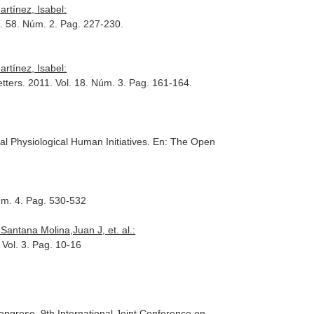
rtínez, Isabel:
l. 58. Núm. 2. Pag. 227-230.
rtínez, Isabel:
tters
. 2011. Vol. 18. Núm. 3. Pag. 161-164.
l Physiological Human Initiatives.
En: The Open
Núm. 4. Pag. 530-532
Santana Molina,Juan J, et. al.:
 Vol. 3. Pag. 10-16
Congreso. 9th International Joint Conference on