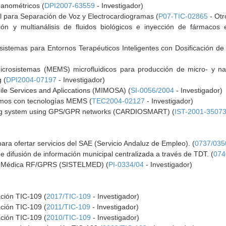
nanométricos (
DPI2007-63559
- Investigador)
l para Separación de Voz y Electrocardiogramas (
P07-TIC-02865
- Otr
ión y multianálisis de fluidos biológicos e inyección de fármacos 
sistemas para Entornos Terapéuticos Inteligentes con Dosificación 
microsistemas (MEMS) microfluidicos para producción de micro- y na
 (
DPI2004-07197
- Investigador)
ile Services and Apliccations (MIMOSA) (
SI-0056/2004
- Investigador)
omos con tecnologías MEMS (
TEC2004-02127
- Investigador)
oring system using GPS/GPR networks (CARDIOSMART) (
IST-2001-3507
ara ofertar servicios del SAE (Servicio Andaluz de Empleo). (
0737/035
e difusión de información municipal centralizada a través de TDT. (
074
ón Médica RF/GPRS (SISTELMED) (
PI-0334/04
- Investigador)
ación TIC-109 (
2017/TIC-109
- Investigador)
ación TIC-109 (
2011/TIC-109
- Investigador)
ación TIC-109 (
2010/TIC-109
- Investigador)