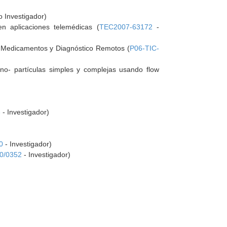
o Investigador)
en aplicaciones telemédicas (
TEC2007-63172
-
de Medicamentos y Diagnóstico Remotos (
P06-TIC-
no- partículas simples y complejas usando flow
3
- Investigador)
0
- Investigador)
0/0352
- Investigador)