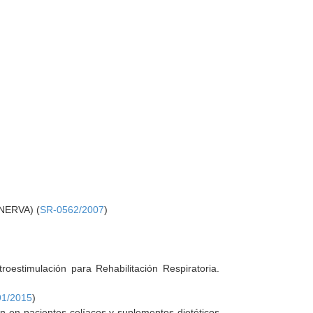
INERVA) (
SR-0562/2007
)
oestimulación para Rehabilitación Respiratoria.
91/2015
)
n en pacientes celíacos y suplementos dietéticos