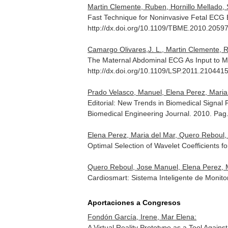
Martin Clemente, Ruben, Hornillo Mellado, 
Fast Technique for Noninvasive Fetal ECG 
http://dx.doi.org/10.1109/TBME.2010.2059
Camargo Olivares,J. L., Martin Clemente, R
The Maternal Abdominal ECG As Input to Mi
http://dx.doi.org/10.1109/LSP.2011.210441
Prado Velasco, Manuel, Elena Perez, Maria
Editorial: New Trends in Biomedical Signal
Biomedical Engineering Journal
. 2010. Pag
Elena Perez, Maria del Mar, Quero Reboul,
Optimal Selection of Wavelet Coefficients 
Quero Reboul, Jose Manuel, Elena Perez, Mar
Cardiosmart: Sistema Inteligente de Monit
Aportaciones a Congresos
Fondón García, Irene, Mar Elena:
A Virtual Reality Prototype as a Tool Again