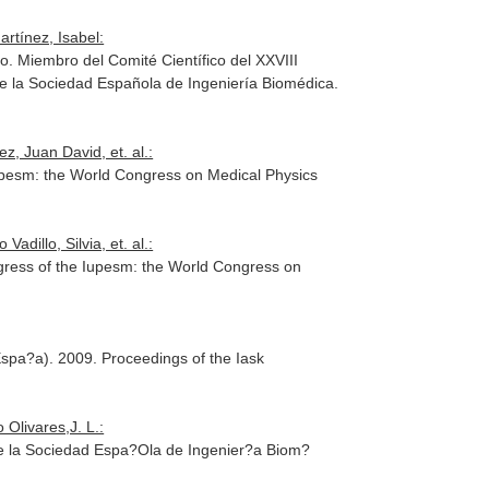
rtínez, Isabel:
 Miembro del Comité Científico del XXVIII
e la Sociedad Española de Ingeniería Biomédica.
z, Juan David, et. al.:
 Iupesm: the World Congress on Medical Physics
dillo, Silvia, et. al.:
ress of the Iupesm: the World Congress on
spa?a). 2009. Proceedings of the Iask
Olivares,J. L.:
de la Sociedad Espa?Ola de Ingenier?a Biom?