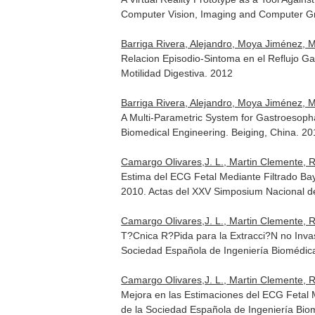
Computer Vision, Imaging and Computer Gra
Barriga Rivera, Alejandro, Moya Jiménez, M
Relacion Episodio-Sintoma en el Reflujo G
Motilidad Digestiva. 2012
Barriga Rivera, Alejandro, Moya Jiménez, M
A Multi-Parametric System for Gastroesoph
Biomedical Engineering. Beiging, China. 2
Camargo Olivares,J. L., Martin Clemente, R
Estima del ECG Fetal Mediante Filtrado Ba
2010. Actas del XXV Simposium Nacional de
Camargo Olivares,J. L., Martin Clemente, R
T?Cnica R?Pida para la Extracci?N no Inva
Sociedad Española de Ingeniería Biomédica
Camargo Olivares,J. L., Martin Clemente, R
Mejora en las Estimaciones del ECG Fetal 
de la Sociedad Española de Ingeniería Bio