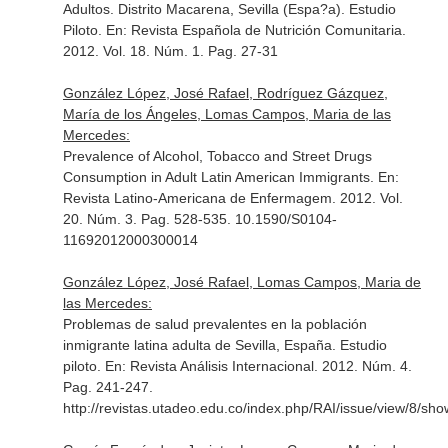
Adultos. Distrito Macarena, Sevilla (Espa?a). Estudio
Piloto.
En: Revista Española de Nutrición Comunitaria
.
2012. Vol. 18. Núm. 1. Pag. 27-31
González López, José Rafael, Rodríguez Gázquez,
María de los Ángeles, Lomas Campos, Maria de las
Mercedes:
Prevalence of Alcohol, Tobacco and Street Drugs
Consumption in Adult Latin American Immigrants.
En:
Revista Latino-Americana de Enfermagem
. 2012. Vol.
20. Núm. 3. Pag. 528-535. 10.1590/S0104-
11692012000300014
González López, José Rafael, Lomas Campos, Maria de
las Mercedes:
Problemas de salud prevalentes en la población
inmigrante latina adulta de Sevilla, España. Estudio
piloto.
En: Revista Análisis Internacional
. 2012. Núm. 4.
Pag. 241-247.
http://revistas.utadeo.edu.co/index.php/RAI/issue/view/8/sh