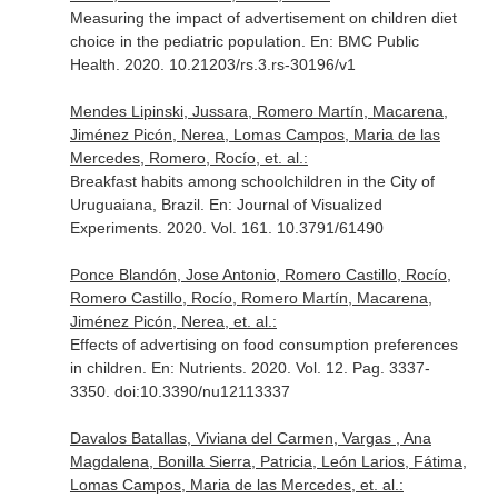
Measuring the impact of advertisement on children diet
choice in the pediatric population.
En: BMC Public
Health
. 2020. 10.21203/rs.3.rs-30196/v1
Mendes Lipinski, Jussara, Romero Martín, Macarena,
Jiménez Picón, Nerea, Lomas Campos, Maria de las
Mercedes, Romero, Rocío, et. al.:
Breakfast habits among schoolchildren in the City of
Uruguaiana, Brazil.
En: Journal of Visualized
Experiments
. 2020. Vol. 161. 10.3791/61490
Ponce Blandón, Jose Antonio, Romero Castillo, Rocío,
Romero Castillo, Rocío, Romero Martín, Macarena,
Jiménez Picón, Nerea, et. al.:
Effects of advertising on food consumption preferences
in children.
En: Nutrients
. 2020. Vol. 12. Pag. 3337-
3350. doi:10.3390/nu12113337
Davalos Batallas, Viviana del Carmen, Vargas , Ana
Magdalena, Bonilla Sierra, Patricia, León Larios, Fátima,
Lomas Campos, Maria de las Mercedes, et. al.: