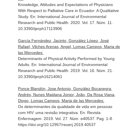
Knowledge, Attitudes and Expectations of Physicians
With Respect to Palliative Care in Ecuador: A Qualitative
Study.
En: International Journal of Environmental
Research and Public Health
. 2020. Vol. 17. Núm. 11.
10.3390/ijerph17113906
García Fernández, Jacinto, González López, José
Rafael, Vilches Arenas, Angel, Lomas Campos, Maria de
las Mercedes:
Determinants of Physical Activity Performed by Young
Adults.
En: International Journal of Environmental
Research and Public Health
. 2019. Vol. 16. Núm. 21.
10.3390/ijerph16214061
Ponce Blandón, Jose Antonio, González Bocanegra,
Andrés, Nunes Maidana Júnior, João, Da Rosa Viana,
Diogo, Lomas Campos, Maria de las Mercedes:
Os determinantes da qualidade de vida em pessoas
com HIV: uma revisão integrativa.
En: Revista
Enfermagem
. 2019. Vol. 27. Núm. e40537. Pag. 1-8.
https://doi.org/10.12957/reuerj.2019.40537