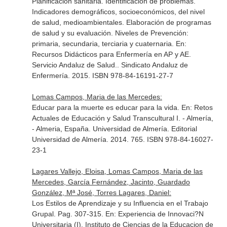
Planificación sanitaria. Identificación de problemas.
Indicadores demográficos, socioeconómicos, del nivel
de salud, medioambientales. Elaboración de programas
de salud y su evaluación. Niveles de Prevención:
primaria, secundaria, terciaria y cuaternaria.
En:
Recursos Didácticos para Enfermería en AP y AE.
Servicio Andaluz de Salud.
. Sindicato Andaluz de
Enfermería. 2015. ISBN 978-84-16191-27-7
Lomas Campos, Maria de las Mercedes:
Educar para la muerte es educar para la vida.
En: Retos
Actuales de Educación y Salud Transcultural I
. - Almería,
- Almeria, España. Universidad de Almería. Editorial
Universidad de Almería. 2014. 765. ISBN 978-84-16027-
23-1
Lagares Vallejo, Eloisa, Lomas Campos, Maria de las
Mercedes, García Fernández, Jacinto, Guardado
González, Mª José, Torres Lagares, Daniel:
Los Estilos de Aprendizaje y su Influencia en el Trabajo
Grupal. Pag. 307-315.
En: Experiencia de Innovaci?N
Universitaria (I)
. Instituto de Ciencias de la Educacion de