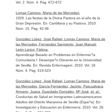
Vol. 2. Núm. 4. Pag. 672-672
Lomas Campos, Maria de las Mercedes:
1929: Las fiestas de la Divina Pastora en el año de la
Gran Depresión.
En: Cantillana y su Pastora
. 2010.
Núm. 15. Pag. 42-46
González López, José Rafael, Lomas Campos, Maria de
las Mercedes, Fernandez Sarmiento, Juan Manuel,
León Larios, Fátima:
Aprendizaje Basado en Problemas en Enfermer?a
Comunitaria I: Desempe?o Discente en la Universidad
de Sevilla.
En: Revista Enfermagem
. 2010. Vol. 18.
Núm. 4. Pag. 519-523
González López, José Rafael, Lomas Campos, Maria de
las Mercedes, García Fernández, Jacinto, Pascualvaca
Armario, Juana, Guardado González, Mª José, et. al.:
Conductas de Salud en Inmigrantes Latinoamericanos
Adultos del Distrito Macarena de Sevilla (Espa?a).
En:
Investigación y Educación en Enfermería
. 2010. Vol. 28.