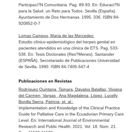
Participaci?N Comunitaria. Pag. 89-93.
En: Educaci?N
para la Salud. un Reto para Todos
. Sevilla (España).
Ayuntamiento de Dos Hermanas. 1995. 336. ISBN 84-
920852-0-7
Lomas Campos, Maria de las Mercedes:
Estudio clínico-epidemiológico del herpes genital en
pacientes atendidos en una clínica de ETS. Pag. 533-
538.
En: Tesis Doctorales (Res?Menes)
. Santander
(ESPAÑA). Secretariado de Publicaciones Universidad
de Sevilla. 1990. ISBN 84-7405-547-4
Publicaciones en Revistas
Rodríguez Quintana, Tamara, Davalos Batallas, Viviana
del Carmen, Vargas , Ana Magdalena, López, Lucelly,
Bonilla Sierra, Patricia, et. al.:
Implementation and Knowledge of the Clinical Practice
Guide for Palliative Care in the Ecuadorian Primary Care
Level.
En: International Journal of Environmental
Research and Public Health
. 2021. Vol. 18. Núm. 21.