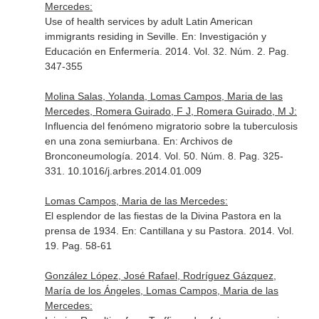
Mercedes:
Use of health services by adult Latin American
immigrants residing in Seville.
En: Investigación y
Educación en Enfermería
. 2014. Vol. 32. Núm. 2. Pag.
347-355
Molina Salas, Yolanda, Lomas Campos, Maria de las
Mercedes, Romera Guirado, F J, Romera Guirado, M J:
Influencia del fenómeno migratorio sobre la tuberculosis
en una zona semiurbana.
En: Archivos de
Bronconeumología
. 2014. Vol. 50. Núm. 8. Pag. 325-
331. 10.1016/j.arbres.2014.01.009
Lomas Campos, Maria de las Mercedes:
El esplendor de las fiestas de la Divina Pastora en la
prensa de 1934.
En: Cantillana y su Pastora
. 2014. Vol.
19. Pag. 58-61
González López, José Rafael, Rodríguez Gázquez,
María de los Ángeles, Lomas Campos, Maria de las
Mercedes: