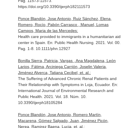
Pag. 11573-11573.
https://doi.org/10.3390/ijerph182111573
Ponce Blandón, Jose Antonio, Ruiz Sánchez, Elena,
Romero, Rocío, Pabón Carrasco , Manuel, Lomas
Campos, Maria de las Mercedes:
Health care provided to immigrants in a humanitarian aid
center in Spain.
En: Public Health Nursing
. 2021. Vol. 00.
Pag. 1-8. 10.1111/phn.12927
Bonilla Sierra, Patricia, Vargas , Ana Magdalena, León
Larios, Fátima, Arciniega Carrión, Joselin Valeria,
Jiménez Alverca, Tatiana Cecibel, et. al.:
The Suffering of Advanced Chronic Renal Patients and
Their Relationship with Symptoms in Loja, Ecuador.
En:
International Journal of Environmental Research and
Public Health
. 2021. Vol. 18. Núm. 10.
10.3390/ijerph18105284
Ponce Blandón, Jose Antonio, Romero Martín,
Macarena, Gómez Salgado, Juan, Jiménez Picón,
Nerea, Ramirez Baena, Lucia, et. al.: