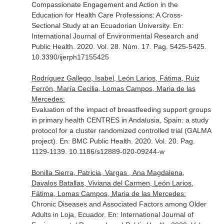
Compassionate Engagement and Action in the
Education for Health Care Professions: A Cross-
Sectional Study at an Ecuadorian University.
En:
International Journal of Environmental Research and
Public Health
. 2020. Vol. 28. Núm. 17. Pag. 5425-5425.
10.3390/ijerph17155425
Rodríguez Gallego, Isabel, León Larios, Fátima, Ruiz
Ferrón, María Cecilia, Lomas Campos, Maria de las
Mercedes:
Evaluation of the impact of breastfeeding support groups
in primary health CENTRES in Andalusia, Spain: a study
protocol for a cluster randomized controlled trial (GALMA
project).
En: BMC Public Health
. 2020. Vol. 20. Pag.
1129-1139. 10.1186/s12889-020-09244-w
Bonilla Sierra, Patricia, Vargas , Ana Magdalena,
Davalos Batallas, Viviana del Carmen, León Larios,
Fátima, Lomas Campos, Maria de las Mercedes:
Chronic Diseases and Associated Factors among Older
Adults in Loja, Ecuador.
En: International Journal of