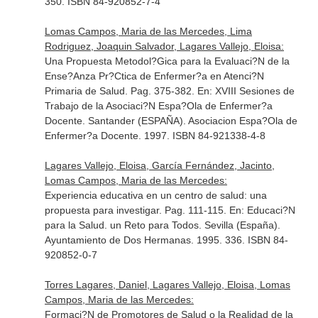
350. ISBN 84-920852-7-4
Lomas Campos, Maria de las Mercedes, Lima
Rodriguez, Joaquin Salvador, Lagares Vallejo, Eloisa:
Una Propuesta Metodol?Gica para la Evaluaci?N de la
Ense?Anza Pr?Ctica de Enfermer?a en Atenci?N
Primaria de Salud. Pag. 375-382.
En: XVIII Sesiones de
Trabajo de la Asociaci?N Espa?Ola de Enfermer?a
Docente
. Santander (ESPAÑA). Asociacion Espa?Ola de
Enfermer?a Docente. 1997. ISBN 84-921338-4-8
Lagares Vallejo, Eloisa, García Fernández, Jacinto,
Lomas Campos, Maria de las Mercedes:
Experiencia educativa en un centro de salud: una
propuesta para investigar. Pag. 111-115.
En: Educaci?N
para la Salud. un Reto para Todos
. Sevilla (España).
Ayuntamiento de Dos Hermanas. 1995. 336. ISBN 84-
920852-0-7
Torres Lagares, Daniel, Lagares Vallejo, Eloisa, Lomas
Campos, Maria de las Mercedes:
Formaci?N de Promotores de Salud o la Realidad de la