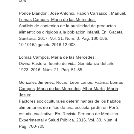
006
Ponce Blandón, Jose Antonio, Pabón Carrasco , Manuel,
Lomas Campos, Maria de las Mercedes:
Análisis de contenido de la publicidad de productos
alimenticios dirigidos a la población infantil.
En: Gaceta
Sanitaria
. 2017. Vol. 31. Núm. 3. Pag. 180-186.
10.1016/j.gaceta.2016.12.008
Lomas Campos, Maria de las Mercedes:
Divina Pastora, fuente de vida. Semblanza del año
1923. 2016. Núm. 21. Pag. 51-55
González Jiménez, Rocío, León Larios, Fátima, Lomas
Campos, Maria de las Mercedes, Albar Marín, María
Jesus:
Factores socioculturales determinantes de los hábitos
alimentarios de niños de una escuela-jardín en Perú:
estudio cualitativo.
En: Revista Peruana de Medicina
Experimental y Salud Pública
. 2016. Vol. 33. Núm. 4.
Pag. 700-705