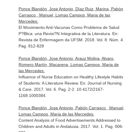
Ponce Blandón, Jose Antonio, Díaz Ruiz, Marina, Pabón
Carrasco , Manuel, Lomas Campos, Maria de las
Mercedes:
El Movimiento Anti-Vacunas Como Problema de Salud
P?Blica: una Revisi?N Integrativa de la Literatura.
En:
Revista de Enfermagem da UFSM
. 2018. Vol. 8. Núm. 4.
Pag. 812-828
Ponce Blandón, Jose Antonio, Arauz Molina, Alvaro,
Romero Martín, Macarena, Lomas Campos, Maria de
las Mercedes:
Influence of Nurse Education on Healthy Lifestyle Habits
of Students: A Literature Review.
En: Journal of Nursing
& Care
. 2017. Vol. 6. Pag. 2-2. 10.4172/2167-
1168.1000384.
Ponce Blandón, Jose Antonio, Pabón Carrasco , Manuel,
Lomas Campos, Maria de las Mercedes:
Content Analysis of Food Advertisements Addressed to
Children and Adults in Andalusia. 2017. Vol. 1. Pag. 006-