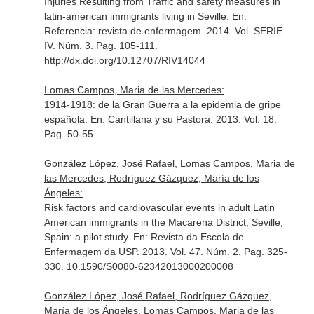
Injuries Resulting from Traffic and safety measures in
latin-american immigrants living in Seville.
En:
Referencia: revista de enfermagem
. 2014. Vol. SERIE
IV. Núm. 3. Pag. 105-111.
http://dx.doi.org/10.12707/RIV14044
Lomas Campos, Maria de las Mercedes:
1914-1918: de la Gran Guerra a la epidemia de gripe
española.
En: Cantillana y su Pastora
. 2013. Vol. 18.
Pag. 50-55
González López, José Rafael, Lomas Campos, Maria de
las Mercedes, Rodríguez Gázquez, María de los
Ángeles:
Risk factors and cardiovascular events in adult Latin
American immigrants in the Macarena District, Seville,
Spain: a pilot study.
En: Revista da Escola de
Enfermagem da USP
. 2013. Vol. 47. Núm. 2. Pag. 325-
330. 10.1590/S0080-62342013000200008
González López, José Rafael, Rodríguez Gázquez,
María de los Ángeles, Lomas Campos, Maria de las