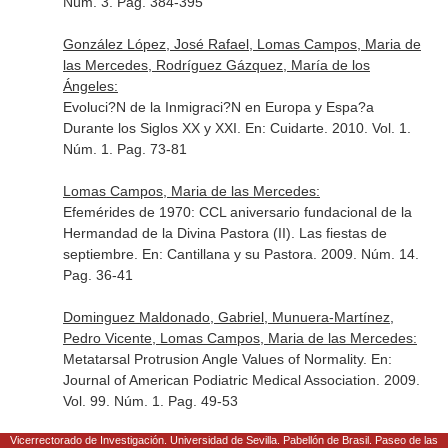
Núm. 3. Pag. 384-395
González López, José Rafael, Lomas Campos, Maria de
las Mercedes, Rodríguez Gázquez, María de los
Ángeles:
Evoluci?N de la Inmigraci?N en Europa y Espa?a
Durante los Siglos XX y XXI.
En: Cuidarte
. 2010. Vol. 1.
Núm. 1. Pag. 73-81
Lomas Campos, Maria de las Mercedes:
Efemérides de 1970: CCL aniversario fundacional de la
Hermandad de la Divina Pastora (II). Las fiestas de
septiembre.
En: Cantillana y su Pastora
. 2009. Núm. 14.
Pag. 36-41
Dominguez Maldonado, Gabriel, Munuera-Martínez,
Pedro Vicente, Lomas Campos, Maria de las Mercedes:
Metatarsal Protrusion Angle Values of Normality.
En:
Journal of American Podiatric Medical Association
. 2009.
Vol. 99. Núm. 1. Pag. 49-53
Vicerrectorado de Investigación. Universidad de Sevilla. Pabellón de Brasil. Paseo de las
Lomas Campos, Maria de las Mercedes: