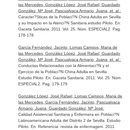
las Mercedes, González López, José Rafael, Guardado
González, Mª José, Pascualvaca Armario, Juana, et. al.:
Caracter?Sticas de la Poblaci?N China Adulta en Sevilla
y su Impacto en la Atenci?N Sanitaria.estudio Piloto.
En:
Gaceta Sanitaria
. 2011. Vol. 25. Núm. ESPECIAL2. Pag.
178-178
García Fernández, Jacinto, Lomas Campos, Maria de
las Mercedes, González López, José Rafael, Guardado
González, Mª José, Pascualvaca Armario, Juana, et. al.:
Conductas Relacionadas con la Alimentaci?N y el
Ejercicio de la Poblaci?N China Adulta en Sevilla .
Estudio Piloto.
En: Gaceta Sanitaria
. 2011. Vol. 25. Núm.
ESPECIAL2. Pag. 179-179
González López, José Rafael, Lomas Campos, Maria de
las Mercedes, García Fernández, Jacinto, Pascualvaca
Armario, Juana, Guardado González, Mª José:
Calidad Asistencial Sanitaria y Enfermera en Poblaci?N
Latinoamericana Adulta del Distrito 2 de Sevilla: Estudio
Piloto.
En: Referencia: revista de enfermagem
. 2011.