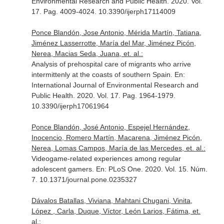
Environmental Research and Public Health
. 2020. Vol.
17. Pag. 4009-4024. 10.3390/ijerph17114009
Ponce Blandón, Jose Antonio, Mérida Martín, Tatiana,
Jiménez Lasserrotte, María del Mar, Jiménez Picón,
Nerea, Macias Seda, Juana, et. al.:
Analysis of prehospital care of migrants who arrive
intermittenly at the coasts of southern Spain.
En:
International Journal of Environmental Research and
Public Health
. 2020. Vol. 17. Pag. 1964-1979.
10.3390/ijerph17061964
Ponce Blandón, José Antonio, Espejel Hernández,
Inocencio, Romero Martín, Macarena, Jiménez Picón,
Nerea, Lomas Campos, María de las Mercedes, et. al.:
Videogame-related experiences among regular
adolescent gamers.
En: PLoS One
. 2020. Vol. 15. Núm.
7. 10.1371/journal.pone.0235327
Dávalos Batallas, Viviana, Mahtani Chugani, Vinita,
López , Carla, Duque, Víctor, León Larios, Fátima, et.
al.: