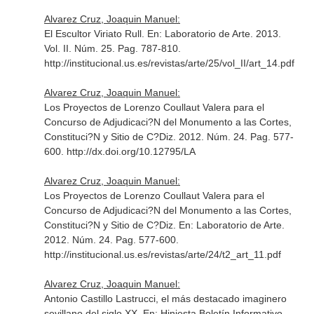
Alvarez Cruz, Joaquin Manuel:
El Escultor Viriato Rull.
En: Laboratorio de Arte
. 2013.
Vol. II. Núm. 25. Pag. 787-810.
http://institucional.us.es/revistas/arte/25/vol_II/art_14.pdf
Alvarez Cruz, Joaquin Manuel:
Los Proyectos de Lorenzo Coullaut Valera para el
Concurso de Adjudicaci?N del Monumento a las Cortes,
Constituci?N y Sitio de C?Diz. 2012. Núm. 24. Pag. 577-
600. http://dx.doi.org/10.12795/LA
Alvarez Cruz, Joaquin Manuel:
Los Proyectos de Lorenzo Coullaut Valera para el
Concurso de Adjudicaci?N del Monumento a las Cortes,
Constituci?N y Sitio de C?Diz.
En: Laboratorio de Arte
.
2012. Núm. 24. Pag. 577-600.
http://institucional.us.es/revistas/arte/24/t2_art_11.pdf
Alvarez Cruz, Joaquin Manuel:
Antonio Castillo Lastrucci, el más destacado imaginero
sevillano del siglo XX.
En: Hiniesta Boletín Informativo
.