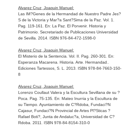
Alvarez Cruz, Joaquin Manuel:
Las IM?Genes de la Hermandad de Nuestro Padre Jes?
S de la Victoria y Mar?a Sant?Sima de la Paz. Vol. 1.
Pag. 119-161.
En: La Paz. El Porvenir. Historia y
Patrimonio
. Secretariado de Publicaciones Universidad
de Sevilla. 2014. ISBN 976-84-472-1598-0
Alvarez Cruz, Joaquin Manuel:
El Misterio de la Sentencia. Vol. II. Pag. 260-301.
En:
Esperanza Macarena. Historia. Arte. Hermandad.
.
Ediciones Tartessos, S. L. 2013. ISBN 978-84-7663-150-
8
Alvarez Cruz, Joaquin Manuel:
Lorenzo Coullaut Valera y la Escultura Sevillana de su ?
Poca. Pag. 75-135.
En: Mateo Inurria y la Escultura de
su Tiempo
. Ayuntamiento de C?Rdoba, Fundaci?N
Cajasur, Fundaci?N Provincial de Artes Pl?Sticas ?
Rafael Boti?, Junta de Andaluc?a, Universidad de C?
Rdoba. 2011. ISBN 978-84-8154-310-0