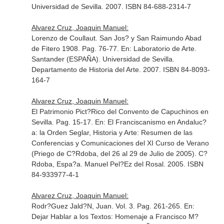
Universidad de Sevilla. 2007. ISBN 84-688-2314-7
Alvarez Cruz, Joaquin Manuel:
Lorenzo de Coullaut. San Jos? y San Raimundo Abad
de Fitero 1908. Pag. 76-77.
En: Laboratorio de Arte
.
Santander (ESPAÑA). Universidad de Sevilla.
Departamento de Historia del Arte. 2007. ISBN 84-8093-
164-7
Alvarez Cruz, Joaquin Manuel:
El Patrimonio Pict?Rico del Convento de Capuchinos en
Sevilla. Pag. 15-17.
En: El Franciscanismo en Andaluc?
a: la Orden Seglar, Historia y Arte: Resumen de las
Conferencias y Comunicaciones del XI Curso de Verano
(Priego de C?Rdoba, del 26 al 29 de Julio de 2005)
. C?
Rdoba, Espa?a. Manuel Pel?Ez del Rosal. 2005. ISBN
84-933977-4-1
Alvarez Cruz, Joaquin Manuel:
Rodr?Guez Jald?N, Juan. Vol. 3. Pag. 261-265.
En:
Dejar Hablar a los Textos: Homenaje a Francisco M?