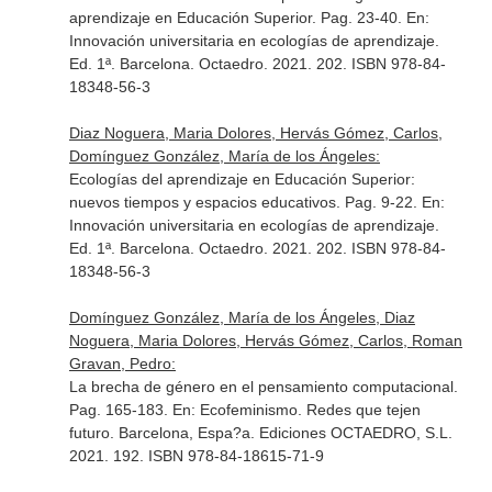
aprendizaje en Educación Superior. Pag. 23-40.
En:
Innovación universitaria en ecologías de aprendizaje
.
Ed. 1ª. Barcelona. Octaedro. 2021. 202. ISBN 978-84-
18348-56-3
Diaz Noguera, Maria Dolores, Hervás Gómez, Carlos,
Domínguez González, María de los Ángeles:
Ecologías del aprendizaje en Educación Superior:
nuevos tiempos y espacios educativos. Pag. 9-22.
En:
Innovación universitaria en ecologías de aprendizaje
.
Ed. 1ª. Barcelona. Octaedro. 2021. 202. ISBN 978-84-
18348-56-3
Domínguez González, María de los Ángeles, Diaz
Noguera, Maria Dolores, Hervás Gómez, Carlos, Roman
Gravan, Pedro:
La brecha de género en el pensamiento computacional.
Pag. 165-183.
En: Ecofeminismo. Redes que tejen
futuro
. Barcelona, Espa?a. Ediciones OCTAEDRO, S.L.
2021. 192. ISBN 978-84-18615-71-9