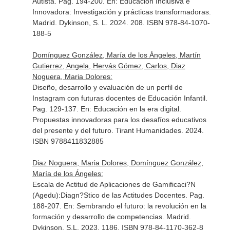
Autista. Pag. 194-200.
En: Educación Inclusiva e
Innovadora: Investigación y prácticas transformadoras
.
Madrid. Dykinson, S. L. 2024. 208. ISBN 978-84-1070-
188-5
Domínguez González, María de los Ángeles, Martín
Gutierrez, Angela, Hervás Gómez, Carlos, Diaz
Noguera, Maria Dolores:
Diseño, desarrollo y evaluación de un perfil de
Instagram con futuras docentes de Educación Infantil.
Pag. 129-137.
En: Educación en la era digital.
Propuestas innovadoras para los desafíos educativos
del presente y del futuro
. Tirant Humanidades. 2024.
ISBN 9788411832885
Diaz Noguera, Maria Dolores, Domínguez González,
María de los Ángeles:
Escala de Actitud de Aplicaciones de Gamificaci?N
(Agedu):Diagn?Stico de las Actitudes Docentes. Pag.
188-207.
En: Sembrando el futuro: la revolución en la
formación y desarrollo de competencias
. Madrid.
Dykinson, S.L. 2023. 1186. ISBN 978-84-1170-362-8