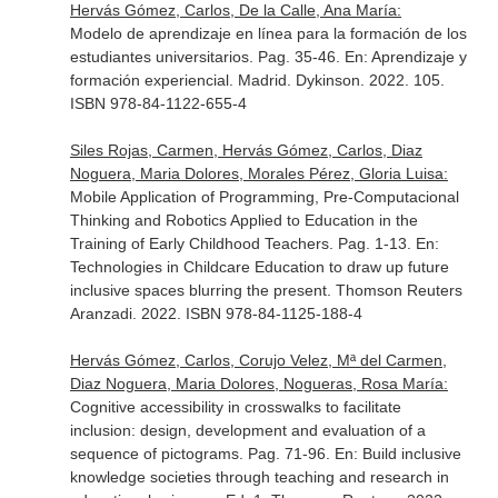
Hervás Gómez, Carlos, De la Calle, Ana María:
Modelo de aprendizaje en línea para la formación de los
estudiantes universitarios. Pag. 35-46.
En: Aprendizaje y
formación experiencial
. Madrid. Dykinson. 2022. 105.
ISBN 978-84-1122-655-4
Siles Rojas, Carmen, Hervás Gómez, Carlos, Diaz
Noguera, Maria Dolores, Morales Pérez, Gloria Luisa:
Mobile Application of Programming, Pre-Computacional
Thinking and Robotics Applied to Education in the
Training of Early Childhood Teachers. Pag. 1-13.
En:
Technologies in Childcare Education to draw up future
inclusive spaces blurring the present
. Thomson Reuters
Aranzadi. 2022. ISBN 978-84-1125-188-4
Hervás Gómez, Carlos, Corujo Velez, Mª del Carmen,
Diaz Noguera, Maria Dolores, Nogueras, Rosa María:
Cognitive accessibility in crosswalks to facilitate
inclusion: design, development and evaluation of a
sequence of pictograms. Pag. 71-96.
En: Build inclusive
knowledge societies through teaching and research in