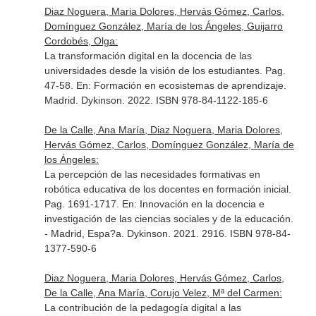
Diaz Noguera, Maria Dolores, Hervás Gómez, Carlos,
Domínguez González, María de los Ángeles, Guijarro
Cordobés, Olga:
La transformación digital en la docencia de las
universidades desde la visión de los estudiantes. Pag.
47-58.
En: Formación en ecosistemas de aprendizaje
.
Madrid. Dykinson. 2022. ISBN 978-84-1122-185-6
De la Calle, Ana María, Diaz Noguera, Maria Dolores,
Hervás Gómez, Carlos, Domínguez González, María de
los Ángeles:
La percepción de las necesidades formativas en
robótica educativa de los docentes en formación inicial.
Pag. 1691-1717.
En: Innovación en la docencia e
investigación de las ciencias sociales y de la educación
.
- Madrid, Espa?a. Dykinson. 2021. 2916. ISBN 978-84-
1377-590-6
Diaz Noguera, Maria Dolores, Hervás Gómez, Carlos,
De la Calle, Ana María, Corujo Velez, Mª del Carmen:
La contribución de la pedagogía digital a las