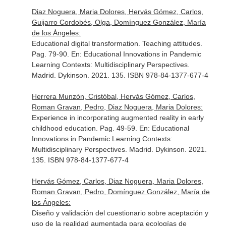
Diaz Noguera, Maria Dolores, Hervás Gómez, Carlos,
Guijarro Cordobés, Olga, Domínguez González, María
de los Ángeles:
Educational digital transformation. Teaching attitudes.
Pag. 79-90.
En: Educational Innovations in Pandemic
Learning Contexts: Multidisciplinary Perspectives
.
Madrid. Dykinson. 2021. 135. ISBN 978-84-1377-677-4
Herrera Munzón, Cristóbal, Hervás Gómez, Carlos,
Roman Gravan, Pedro, Diaz Noguera, Maria Dolores:
Experience in incorporating augmented reality in early
childhood education. Pag. 49-59.
En: Educational
Innovations in Pandemic Learning Contexts:
Multidisciplinary Perspectives
. Madrid. Dykinson. 2021.
135. ISBN 978-84-1377-677-4
Hervás Gómez, Carlos, Diaz Noguera, Maria Dolores,
Roman Gravan, Pedro, Domínguez González, María de
los Ángeles:
Diseño y validación del cuestionario sobre aceptación y
uso de la realidad aumentada para ecologías de