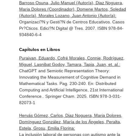
Barroso Osuna, Julio Manuel (Autor/a), Diaz Noguera,
Maria Dolores (Coordinador), Domene Martos, Soledad
(Autor/a), Morales Lozano, Juan Antonio (Autor/a):
Organizaci?N y Gesti?N de Centros Educativos. Casos
Pr?Cticos. Edici?N Digital @ Tres. 2007. ISBN 978-84-
934840-6-4
Capítulos en Libros
Puraivan, Eduardo, Cofré Morales, Connie, Rodríguez,
Miguel, Lasnibat Godoy, Tamara, Tapia, Juan, et. al.:
ChatGPT and Semiotic Representation Theory:
Innovating the Measurement of Cognitive Demand in
Mathematical Tasks. Pag. 230-240.
En: Distributed
Computing and Artificial Intelligence, 21st International
Conference.
. Springer Cham. 2025. ISBN 978-3-031-
82073-1
Hervás Gómez, Carlos, Diaz Noguera, Maria Dolores,
Domínguez González, María de los Ángeles, Peralta,
Estela, Grosu, Emilia Florina:
La inclusión laboral de personas con autismo ante la