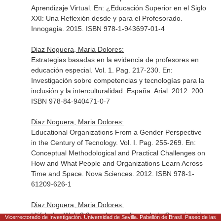
Aprendizaje Virtual.
En: ¿Educación Superior en el Siglo
XXI: Una Reflexión desde y para el Profesorado
.
Innogagia. 2015. ISBN 978-1-943697-01-4
Diaz Noguera, Maria Dolores:
Estrategias basadas en la evidencia de profesores en
educación especial. Vol. 1. Pag. 217-230.
En:
Investigación sobre competencias y tecnologías para la
inclusión y la interculturalidad
. España. Arial. 2012. 200.
ISBN 978-84-940471-0-7
Diaz Noguera, Maria Dolores:
Educational Organizations From a Gender Perspective
in the Century of Tecnology. Vol. I. Pag. 255-269.
En:
Conceptual Methodological and Practical Challenges on
How and What People and Organizations Learn Across
Time and Space
. Nova Sciences. 2012. ISBN 978-1-
61209-626-1
Diaz Noguera, Maria Dolores:
Utilidades Web 2.0 en el aprendizaje de la Organización
Vicerrectorado de Investigación. Universidad de Sevilla. Pabellón de Brasil. Paseo de las