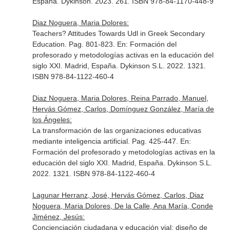
España. Dykinson. 2023. 261. ISBN 978-84-1170-448-9
Diaz Noguera, Maria Dolores:
Teachers? Attitudes Towards Udl in Greek Secondary
Education. Pag. 801-823.
En: Formación del
profesorado y metodologías activas en la educación del
siglo XXI
. Madrid, España. Dykinson S.L. 2022. 1321.
ISBN 978-84-1122-460-4
Diaz Noguera, Maria Dolores, Reina Parrado, Manuel,
Hervás Gómez, Carlos, Domínguez González, María de
los Ángeles:
La transformación de las organizaciones educativas
mediante inteligencia artificial. Pag. 425-447.
En:
Formación del profesorado y metodologías activas en la
educación del siglo XXI
. Madrid, España. Dykinson S.L.
2022. 1321. ISBN 978-84-1122-460-4
Lagunar Herranz, José, Hervás Gómez, Carlos, Diaz
Noguera, Maria Dolores, De la Calle, Ana María, Conde
Jiménez, Jesús:
Concienciación ciudadana y educación vial: diseño de