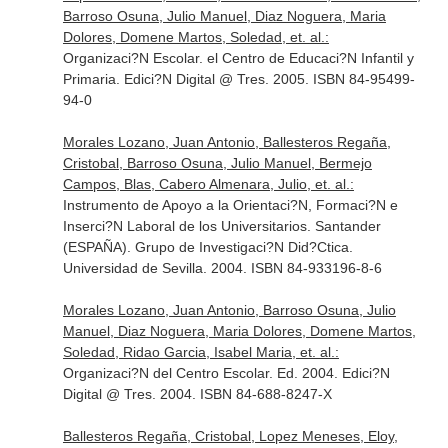
Barroso Osuna, Julio Manuel, Diaz Noguera, Maria
Dolores, Domene Martos, Soledad, et. al.:
Organizaci?N Escolar. el Centro de Educaci?N Infantil y
Primaria. Edici?N Digital @ Tres. 2005. ISBN 84-95499-
94-0
Morales Lozano, Juan Antonio, Ballesteros Regaña,
Cristobal, Barroso Osuna, Julio Manuel, Bermejo
Campos, Blas, Cabero Almenara, Julio, et. al.:
Instrumento de Apoyo a la Orientaci?N, Formaci?N e
Inserci?N Laboral de los Universitarios. Santander
(ESPAÑA). Grupo de Investigaci?N Did?Ctica.
Universidad de Sevilla. 2004. ISBN 84-933196-8-6
Morales Lozano, Juan Antonio, Barroso Osuna, Julio
Manuel, Diaz Noguera, Maria Dolores, Domene Martos,
Soledad, Ridao Garcia, Isabel Maria, et. al.:
Organizaci?N del Centro Escolar. Ed. 2004. Edici?N
Digital @ Tres. 2004. ISBN 84-688-8247-X
Ballesteros Regaña, Cristobal, Lopez Meneses, Eloy,