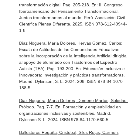
transformación digital. Pag. 205-218.
En: III Congreso
Iberoamericano del Pensamiento Transformacional.
Juntos transformamos al mundo
. Perú. Asociación Civil
Científica Piensa Diferente. 2025. ISBN 978-612-49944-
1-8
Diaz Noguera, Maria Dolores, Hervás Gómez, Carlos:
Escala de Actitudes de las Comunidades Educativas
sobre la incorporación de la Inteligencia Artificial dirigida
al apoyo de alumnado con Trastornos del Espectro
Autista (TEA). Pag. 193-200.
En: Educación Inclusiva e
Innovadora: Investigación y prácticas transformadoras
.
Madrid. Dykinson, S. L. 2024. 208. ISBN 978-84-1070-
188-5
Diaz Noguera, Maria Dolores, Domene Martos, Soledad:
Prólogo. Pag. 7-7.
En: Formación y empleabilidad en
organizaciones inclusivas y sostenibles
. Madrid.
Dykinson S. L. 2024. ISBN 978-84-1170-660-5
Ballesteros Regaña, Cristobal, Siles Rojas, Carmen,