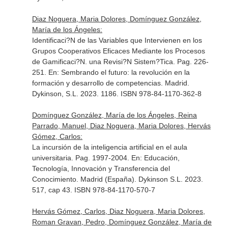
Diaz Noguera, Maria Dolores, Domínguez González,
María de los Ángeles:
Identificaci?N de las Variables que Intervienen en los
Grupos Cooperativos Eficaces Mediante los Procesos
de Gamificaci?N. una Revisi?N Sistem?Tica. Pag. 226-
251.
En: Sembrando el futuro: la revolución en la
formación y desarrollo de competencias
. Madrid.
Dykinson, S.L. 2023. 1186. ISBN 978-84-1170-362-8
Domínguez González, María de los Ángeles, Reina
Parrado, Manuel, Diaz Noguera, Maria Dolores, Hervás
Gómez, Carlos:
La incursión de la inteligencia artificial en el aula
universitaria. Pag. 1997-2004.
En: Educación,
Tecnología, Innovación y Transferencia del
Conocimiento
. Madrid (España). Dykinson S.L. 2023.
517, cap 43. ISBN 978-84-1170-570-7
Hervás Gómez, Carlos, Diaz Noguera, Maria Dolores,
Roman Gravan, Pedro, Domínguez González, María de