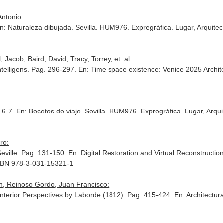
Antonio:
n: Naturaleza dibujada
. Sevilla. HUM976. Expregráfica. Lugar, Arquitec
Jacob, Baird, David, Tracy, Torrey, et. al.:
Intelligens. Pag. 296-297.
En: Time space existence: Venice 2025 Archite
. 6-7.
En: Bocetos de viaje
. Sevilla. HUM976. Expregráfica. Lugar, Arqui
ro:
eville. Pag. 131-150.
En: Digital Restoration and Virtual Reconstruction
ISBN 978-3-031-15321-1
an, Reinoso Gordo, Juan Francisco:
nterior Perspectives by Laborde (1812). Pag. 415-424.
En: Architectu