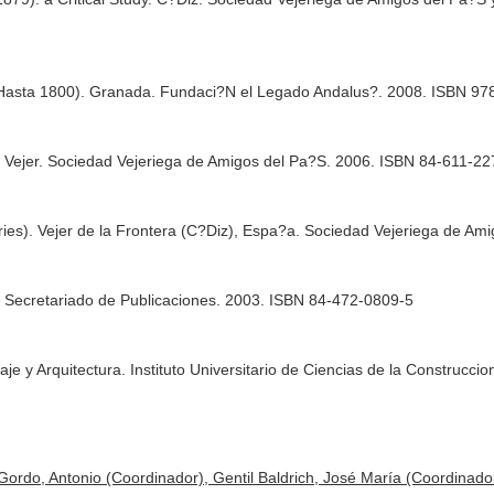
Hasta 1800). Granada. Fundaci?N el Legado Andalus?. 2008. ISBN 97
). Vejer. Sociedad Vejeriega de Amigos del Pa?S. 2006. ISBN 84-611-22
uries). Vejer de la Frontera (C?Diz), Espa?a. Sociedad Vejeriega de A
a. Secretariado de Publicaciones. 2003. ISBN 84-472-0809-5
e y Arquitectura. Instituto Universitario de Ciencias de la Construccio
 Gordo, Antonio (Coordinador), Gentil Baldrich, José María (Coordinado