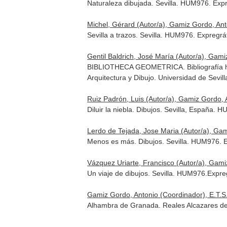
Naturaleza dibujada. Sevilla. HUM976. Expr
Michel, Gérard (Autor/a), Gamiz Gordo, Ant
Sevilla a trazos. Sevilla. HUM976. Expregrá
Gentil Baldrich, José María (Autor/a), Gam
BIBLIOTHECA GEOMETRICA. Bibliografía hist
Arquitectura y Dibujo. Universidad de Sevi
Ruiz Padrón, Luis (Autor/a), Gamiz Gordo, 
Diluir la niebla. Dibujos. Sevilla, España.
Lerdo de Tejada, Jose Maria (Autor/a), Gam
Menos es más. Dibujos. Sevilla. HUM976. Ex
Vázquez Uriarte, Francisco (Autor/a), Gami
Un viaje de dibujos. Sevilla. HUM976.Expre
Gamiz Gordo, Antonio (Coordinador), E.T.S.A
Alhambra de Granada. Reales Alcazares de S