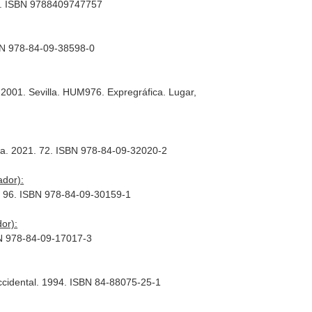
 72. ISBN 9788409747757
ISBN 978-84-09-38598-0
2001. Sevilla. HUM976. Expregráfica. Lugar,
illa. 2021. 72. ISBN 978-84-09-32020-2
ador):
1. 96. ISBN 978-84-09-30159-1
or):
SBN 978-84-09-17017-3
Occidental. 1994. ISBN 84-88075-25-1