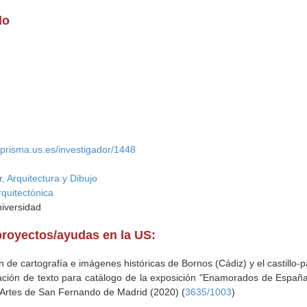
do
//prisma.us.es/investigador/1448
, Arquitectura y Dibujo
rquitectónica
niversidad
proyectos/ayudas en la US:
n de cartografía e imágenes históricas de Bornos (Cádiz) y el castillo-p
ción de texto para catálogo de la exposición "Enamorados de España. 
 Artes de San Fernando de Madrid (2020) (
3635/1003
)