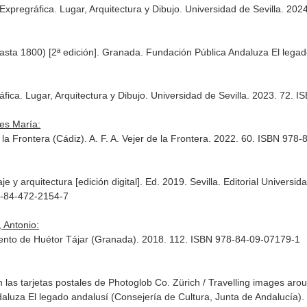
. Expregráfica. Lugar, Arquitectura y Dibujo. Universidad de Sevilla. 2
asta 1800) [2ª edición]. Granada. Fundación Pública Andaluza El lega
áfica. Lugar, Arquitectura y Dibujo. Universidad de Sevilla. 2023. 72.
es María:
de la Frontera (Cádiz). A. F. A. Vejer de la Frontera. 2022. 60. ISBN 97
 y arquitectura [edición digital]. Ed. 2019. Sevilla. Editorial Universid
8-84-472-2154-7
 Antonio:
iento de Huétor Tájar (Granada). 2018. 112. ISBN 978-84-09-07179-1
 las tarjetas postales de Photoglob Co. Zürich / Travelling images aro
aluza El legado andalusí (Consejería de Cultura, Junta de Andalucía)