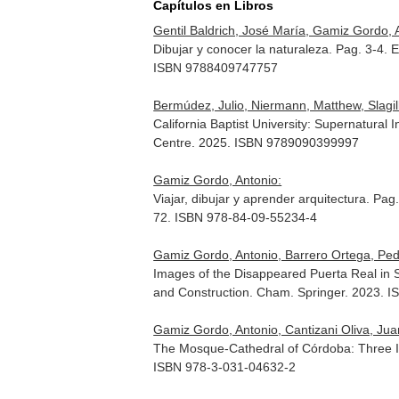
Capítulos en Libros
Gentil Baldrich, José María, Gamiz Gordo, 
Dibujar y conocer la naturaleza. Pag. 3-4.
E
ISBN 9788409747757
Bermúdez, Julio, Niermann, Matthew, Slagill, 
California Baptist University: Supernatural 
Centre. 2025. ISBN 9789090399997
Gamiz Gordo, Antonio:
Viajar, dibujar y aprender arquitectura. Pag
72. ISBN 978-84-09-55234-4
Gamiz Gordo, Antonio, Barrero Ortega, Ped
Images of the Disappeared Puerta Real in S
and Construction
. Cham. Springer. 2023. 
Gamiz Gordo, Antonio, Cantizani Oliva, Ju
The Mosque-Cathedral of Córdoba: Three I
ISBN 978-3-031-04632-2