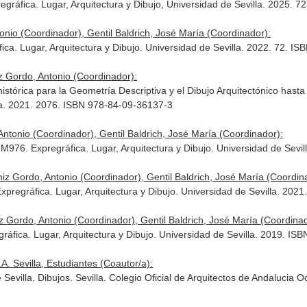
egráfica. Lugar, Arquitectura y Dibujo, Universidad de Sevilla. 2025.
onio (Coordinador), Gentil Baldrich, José María (Coordinador):
fica. Lugar, Arquitectura y Dibujo. Universidad de Sevilla. 2022. 72. 
iz Gordo, Antonio (Coordinador):
órica para la Geometría Descriptiva y el Dibujo Arquitectónico hasta 
lla. 2021. 2076. ISBN 978-84-09-36137-3
Antonio (Coordinador), Gentil Baldrich, José María (Coordinador):
 HUM976. Expregráfica. Lugar, Arquitectura y Dibujo. Universidad de Sev
iz Gordo, Antonio (Coordinador), Gentil Baldrich, José María (Coordin
pregráfica. Lugar, Arquitectura y Dibujo. Universidad de Sevilla. 202
z Gordo, Antonio (Coordinador), Gentil Baldrich, José María (Coordinad
gráfica. Lugar, Arquitectura y Dibujo. Universidad de Sevilla. 2019. I
. Sevilla, Estudiantes (Coautor/a):
evilla. Dibujos. Sevilla. Colegio Oficial de Arquitectos de Andalucia 