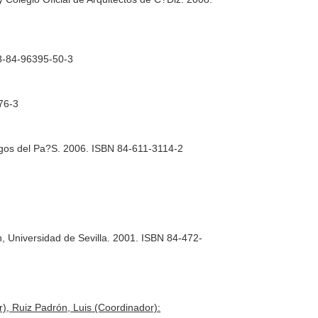
8-84-96395-50-3
76-3
migos del Pa?S. 2006. ISBN 84-611-3114-2
n, Universidad de Sevilla. 2001. ISBN 84-472-
r), Ruiz Padrón, Luis (Coordinador):