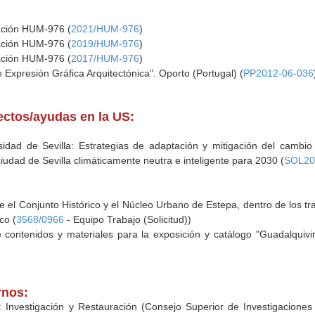
gación HUM-976 (
2021/HUM-976
)
gación HUM-976 (
2019/HUM-976
)
gación HUM-976 (
2017/HUM-976
)
 Expresión Gráfica Arquitectónica". Oporto (Portugal) (
PP2012-06-036
yectos/ayudas en la US:
sidad de Sevilla: Estrategias de adaptación y mitigación del cambio 
iudad de Sevilla climáticamente neutra e inteligente para 2030 (
SOL20
e el Conjunto Histórico y el Núcleo Urbano de Estepa, dentro de los tr
co (
3568/0966
- Equipo Trabajo (Solicitud))
e contenidos y materiales para la exposición y catálogo "Guadalquivir
rnos:
Investigación y Restauración (Consejo Superior de Investigaciones 