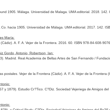
round 1905. Málaga. Universidad de Malaga. UMA editorial. 2018. 142
 & Co. hacia 1905. Universidad de Málaga. UMA editorial. 2017. 142. 
es María:
a (Cádiz). A. F. A. Vejer de la Frontera. 2016. 60. ISBN 978-84-608-907
iz Gordo, Antonio, Robertson, Ian:
33). Madrid. Real Academia de Bellas Artes de San Fernando / Fundac
s postales. Vejer de la Frontera (Cádiz). A. F. A. Vejer de la Fronter
tonio:
67 y 1879). Estudio Cr?Tico. C?Diz. Sociedad Vejeriega de Amigos del 
tonio:
879). a Critical Study. C?Diz. Sociedad Vejeriega de Amigos del Pa?S y