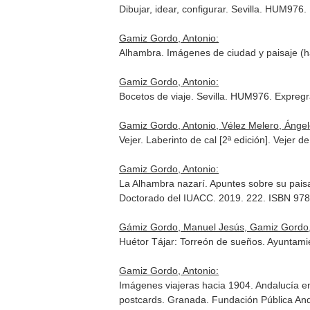
Dibujar, idear, configurar. Sevilla. HUM976
Gamiz Gordo, Antonio:
Alhambra. Imágenes de ciudad y paisaje (h
Gamiz Gordo, Antonio:
Bocetos de viaje. Sevilla. HUM976. Expregr
Gamiz Gordo, Antonio, Vélez Melero, Ángel
Vejer. Laberinto de cal [2ª edición]. Vejer 
Gamiz Gordo, Antonio:
La Alhambra nazarí. Apuntes sobre su paisaje
Doctorado del IUACC. 2019. 222. ISBN 97
Gámiz Gordo, Manuel Jesús, Gamiz Gordo,
Huétor Tájar: Torreón de sueños. Ayuntam
Gamiz Gordo, Antonio:
Imágenes viajeras hacia 1904. Andalucía en
postcards. Granada. Fundación Pública And