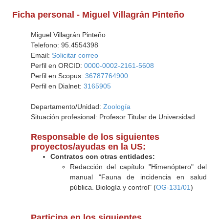
Ficha personal - Miguel Villagrán Pinteño
Miguel Villagrán Pinteño
Telefono: 95.4554398
Email:
Solicitar correo
Perfil en ORCID:
0000-0002-2161-5608
Perfil en Scopus:
36787764900
Perfil en Dialnet:
3165905
Departamento/Unidad:
Zoología
Situación profesional: Profesor Titular de Universidad
Responsable de los siguientes
proyectos/ayudas en la US:
Contratos con otras entidades:
Redacción del capítulo "Himenóptero" del
manual "Fauna de incidencia en salud
pública. Biología y control" (
OG-131/01
)
Participa en los siguientes