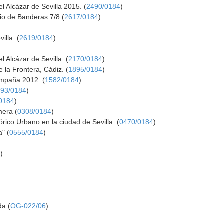
l Alcázar de Sevilla 2015. (
2490/0184
)
tio de Banderas 7/8 (
2617/0184
)
illa. (
2619/0184
)
l Alcázar de Sevilla. (
2170/0184
)
 la Frontera, Cádiz. (
1895/0184
)
Campaña 2012. (
1582/0184
)
293/0184
)
0184
)
mera (
0308/0184
)
ico Urbano en la ciudad de Sevilla. (
0470/0184
)
a" (
0555/0184
)
8
)
da (
OG-022/06
)