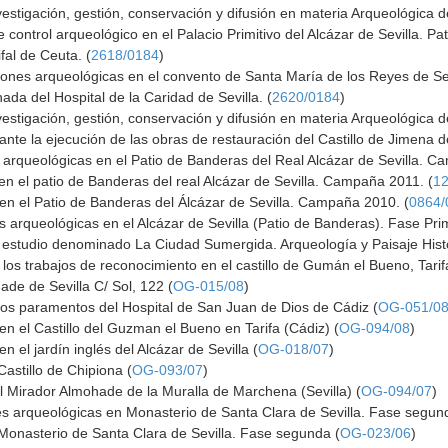
vestigación, gestión, conservación y difusión en materia Arqueológica de
control arqueológico en el Palacio Primitivo del Alcázar de Sevilla. Pa
fal de Ceuta. (
2618/0184
)
iones arqueológicas en el convento de Santa María de los Reyes de Sev
ada del Hospital de la Caridad de Sevilla. (
2620/0184
)
vestigación, gestión, conservación y difusión en materia Arqueológica de
nte la ejecución de las obras de restauración del Castillo de Jimena de
s arqueológicas en el Patio de Banderas del Real Alcázar de Sevilla. 
en el patio de Banderas del real Alcázar de Sevilla. Campaña 2011. (
1
en el Patio de Banderas del Álcázar de Sevilla. Campaña 2010. (
0864/
es arqueológicas en el Alcázar de Sevilla (Patio de Banderas). Fase Pri
 estudio denominado La Ciudad Sumergida. Arqueología y Paisaje Histór
los trabajos de reconocimiento en el castillo de Gumán el Bueno, Tarif
ade de Sevilla C/ Sol, 122 (
OG-015/08
)
los paramentos del Hospital de San Juan de Dios de Cádiz (
OG-051/0
en el Castillo del Guzman el Bueno en Tarifa (Cádiz) (
OG-094/08
)
n el jardín inglés del Alcázar de Sevilla (
OG-018/07
)
astillo de Chipiona (
OG-093/07
)
l Mirador Almohade de la Muralla de Marchena (Sevilla) (
OG-094/07
)
es arqueológicas en Monasterio de Santa Clara de Sevilla. Fase segun
Monasterio de Santa Clara de Sevilla. Fase segunda (
OG-023/06
)