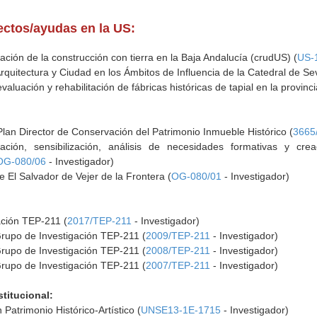
yectos/ayudas en la US:
ación de la construcción con tierra en la Baja Andalucía (crudUS) (
US-
Arquitectura y Ciudad en los Ámbitos de Influencia de la Catedral de Sevi
luación y rehabilitación de fábricas históricas de tapial en la provincia
 Plan Director de Conservación del Patrimonio Inmueble Histórico (
3665
ción, sensibilización, análisis de necesidades formativas y crea
OG-080/06
- Investigador)
de El Salvador de Vejer de la Frontera (
OG-080/01
- Investigador)
ación TEP-211 (
2017/TEP-211
- Investigador)
Grupo de Investigación TEP-211 (
2009/TEP-211
- Investigador)
Grupo de Investigación TEP-211 (
2008/TEP-211
- Investigador)
Grupo de Investigación TEP-211 (
2007/TEP-211
- Investigador)
stitucional:
 Patrimonio Histórico-Artístico (
UNSE13-1E-1715
- Investigador)