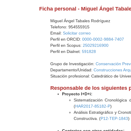
Ficha personal - Miguel Ángel Tabal
Miguel Ángel Tabales Rodríguez
Telefono: 954555915
Email:
Solicitar correo
Perfil en ORCID:
0000-0002-9884-7407
Perfil en Scopus:
25029216900
Perfil en Dialnet:
591828
Grupo de Investigación:
Conservación Preve
Departamento/Unidad:
Construcciones Arqui
Situación profesional: Catedrático de Unive
Responsable de los siguientes 
Proyecto I+D+i:
Sistematización Cronológica 
(
HAR2017-85182-P
)
Análisis Estratigráfico y Crono
Constructiva. (
P12-TEP-1843
)
Contratos con otras entidades: