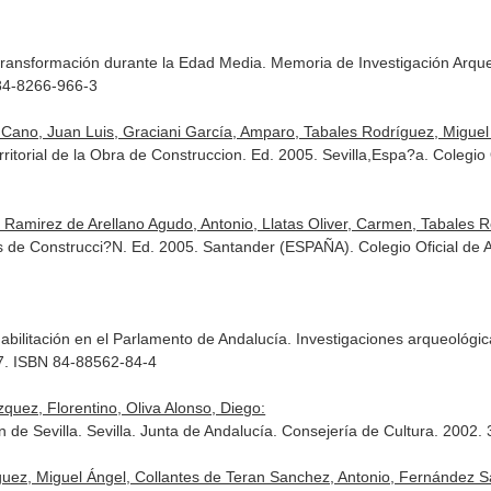
u transformación durante la Edad Media. Memoria de Investigación Arq
84-8266-966-3
 Cano, Juan Luis, Graciani García, Amparo, Tabales Rodríguez, Miguel
rritorial de la Obra de Construccion. Ed. 2005. Sevilla,Espa?a. Colegio
Ramirez de Arellano Agudo, Antonio, Llatas Oliver, Carmen, Tabales Ro
 de Construcci?N. Ed. 2005. Santander (ESPAÑA). Colegio Oficial de Ap
bilitación en el Parlamento de Andalucía. Investigaciones arqueológica
07. ISBN 84-88562-84-4
quez, Florentino, Oliva Alonso, Diego:
n de Sevilla. Sevilla. Junta de Andalucía. Consejería de Cultura. 2002
uez, Miguel Ángel, Collantes de Teran Sanchez, Antonio, Fernández Sal