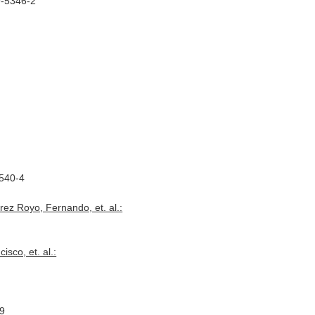
9-5346-2
5540-4
ez Royo, Fernando, et. al.:
sco, et. al.:
-9