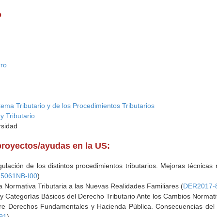
o
rro
tema Tributario y de los Procedimientos Tributarios
y Tributario
rsidad
proyectos/ayudas en la US:
gulación de los distintos procedimientos tributarios. Mejoras técnicas
25061NB-I00
)
 Normativa Tributaria a las Nuevas Realidades Familiares (
DER2017-
 y Categorías Básicos del Derecho Tributario Ante los Cambios Normati
tre Derechos Fundamentales y Hacienda Pública. Consecuencias del 
91
)