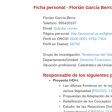
Ficha personal - Florián García Berr
Florián García Berro
Telefono: 955420107
Email:
Solicitar correo
Página personal:
http://personal.us.es/fgbe
Perfil en ORCID:
0000-0001-9762-735X
Perfil en Dialnet:
58792
Grupo de Investigación:
Tendencias del Sis
Departamento/Unidad:
Derecho Financiero 
Situación profesional: Catedrático de Unive
Responsable de los siguientes 
Proyecto I+D+i:
Las difusas fronteras en la re
versus litigiosidad (
PID2021-1
Propuestas de Adaptación de la
Redefinición de los Conceptos
Estudio de las Relaciones En
Jurisprudencial (
DER2011-274