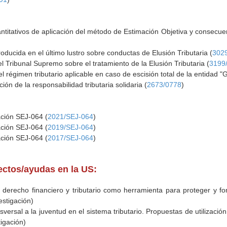
ntitativos de aplicación del método de Estimación Objetiva y consecuen
roducida en el último lustro sobre conductas de Elusión Tributaria (
302
el Tribunal Supremo sobre el tratamiento de la Elusión Tributaria (
3199
el régimen tributario aplicable en caso de escisión total de la entidad
ción de la responsabilidad tributaria solidaria (
2673/0778
)
ación SEJ-064 (
2021/SEJ-064
)
ación SEJ-064 (
2019/SEJ-064
)
ación SEJ-064 (
2017/SEJ-064
)
yectos/ayudas en la US:
l derecho financiero y tributario como herramienta para proteger y fo
estigación)
versal a la juventud en el sistema tributario. Propuestas de utilizació
igación)