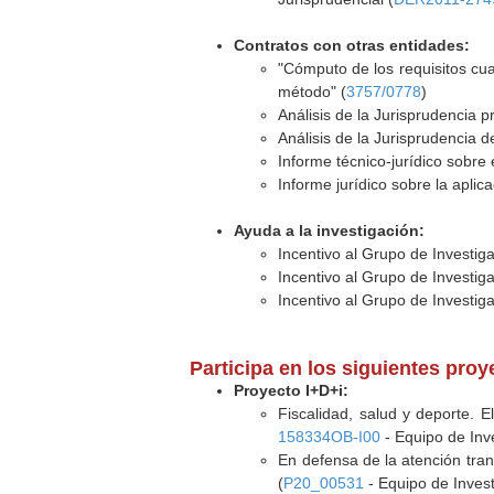
Contratos con otras entidades:
"Cómputo de los requisitos cua
método" (
3757/0778
)
Análisis de la Jurisprudencia p
Análisis de la Jurisprudencia d
Informe técnico-jurídico sobre 
Informe jurídico sobre la aplica
Ayuda a la investigación:
Incentivo al Grupo de Investig
Incentivo al Grupo de Investig
Incentivo al Grupo de Investig
Participa en los siguientes pro
Proyecto I+D+i:
Fiscalidad, salud y deporte. E
158334OB-I00
- Equipo de Inv
En defensa de la atención trans
(
P20_00531
- Equipo de Invest