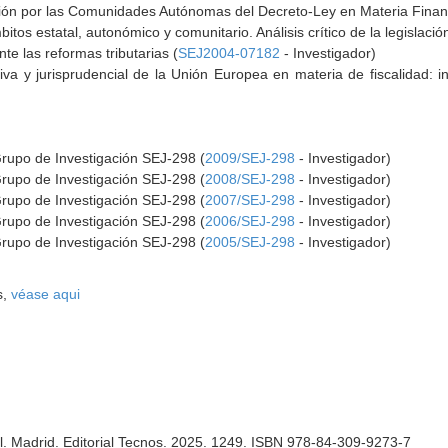
ción por las Comunidades Autónomas del Decreto-Ley en Materia Financi
tos estatal, autonómico y comunitario. Análisis crítico de la legislación 
nte las reformas tributarias (
SEJ2004-07182
- Investigador)
ativa y jurisprudencial de la Unión Europea en materia de fiscalidad: 
Grupo de Investigación SEJ-298 (
2009/SEJ-298
- Investigador)
Grupo de Investigación SEJ-298 (
2008/SEJ-298
- Investigador)
Grupo de Investigación SEJ-298 (
2007/SEJ-298
- Investigador)
Grupo de Investigación SEJ-298 (
2006/SEJ-298
- Investigador)
Grupo de Investigación SEJ-298 (
2005/SEJ-298
- Investigador)
s,
véase aqui
l. Madrid. Editorial Tecnos. 2025. 1249. ISBN 978-84-309-9273-7