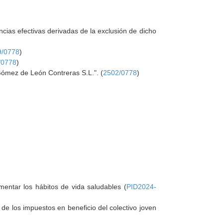
cias efectivas derivadas de la exclusión de dicho
9/0778
)
/0778
)
 "Gómez de León Contreras S.L.". (
2502/0778
)
mentar los hábitos de vida saludables (
PID2024-
n de los impuestos en beneficio del colectivo joven