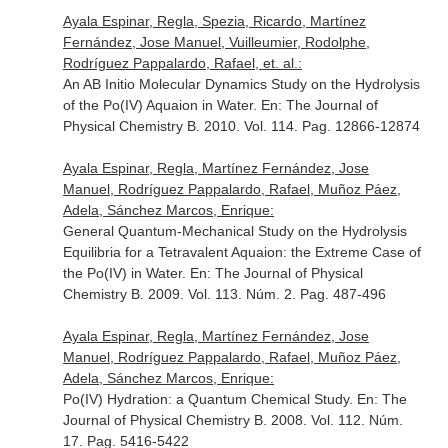
Ayala Espinar, Regla, Spezia, Ricardo, Martínez
Fernández, Jose Manuel, Vuilleumier, Rodolphe,
Rodríguez Pappalardo, Rafael, et. al.:
An AB Initio Molecular Dynamics Study on the Hydrolysis
of the Po(IV) Aquaion in Water.
En: The Journal of
Physical Chemistry B
. 2010. Vol. 114. Pag. 12866-12874
Ayala Espinar, Regla, Martínez Fernández, Jose
Manuel, Rodríguez Pappalardo, Rafael, Muñoz Páez,
Adela, Sánchez Marcos, Enrique:
General Quantum-Mechanical Study on the Hydrolysis
Equilibria for a Tetravalent Aquaion: the Extreme Case of
the Po(IV) in Water.
En: The Journal of Physical
Chemistry B
. 2009. Vol. 113. Núm. 2. Pag. 487-496
Ayala Espinar, Regla, Martínez Fernández, Jose
Manuel, Rodríguez Pappalardo, Rafael, Muñoz Páez,
Adela, Sánchez Marcos, Enrique:
Po(IV) Hydration: a Quantum Chemical Study.
En: The
Journal of Physical Chemistry B
. 2008. Vol. 112. Núm.
17. Pag. 5416-5422