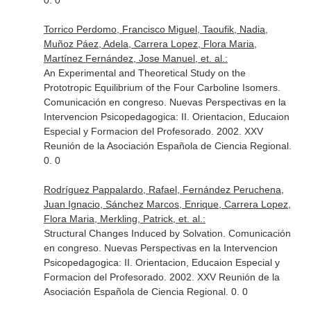
0. 0
Torrico Perdomo, Francisco Miguel, Taoufik, Nadia,
Muñoz Páez, Adela, Carrera Lopez, Flora Maria,
Martínez Fernández, Jose Manuel, et. al.:
An Experimental and Theoretical Study on the
Prototropic Equilibrium of the Four Carboline Isomers.
Comunicación en congreso. Nuevas Perspectivas en la
Intervencion Psicopedagogica: II. Orientacion, Educaion
Especial y Formacion del Profesorado. 2002. XXV
Reunión de la Asociación Española de Ciencia Regional.
0. 0
Rodríguez Pappalardo, Rafael, Fernández Peruchena,
Juan Ignacio, Sánchez Marcos, Enrique, Carrera Lopez,
Flora Maria, Merkling, Patrick, et. al.:
Structural Changes Induced by Solvation. Comunicación
en congreso. Nuevas Perspectivas en la Intervencion
Psicopedagogica: II. Orientacion, Educaion Especial y
Formacion del Profesorado. 2002. XXV Reunión de la
Asociación Española de Ciencia Regional. 0. 0