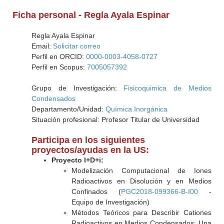
Ficha personal - Regla Ayala Espinar
Regla Ayala Espinar
Email:
Solicitar correo
Perfil en ORCID:
0000-0003-4058-0727
Perfil en Scopus:
7005057392
Grupo de Investigación:
Fisicoquimica de Medios
Condensados
Departamento/Unidad:
Química Inorgánica
Situación profesional: Profesor Titular de Universidad
Participa en los siguientes
proyectos/ayudas en la US:
Proyecto I+D+i:
Modelización Computacional de Iones
Radioactivos en Disolución y en Medios
Confinados (
PGC2018-099366-B-I00
-
Equipo de Investigación)
Métodos Teóricos para Describir Cationes
Radioactivos en Medios Condensados: Una