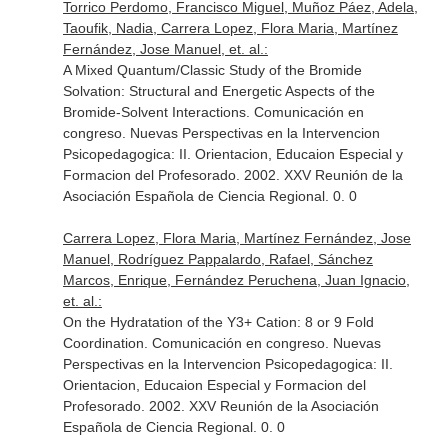
Torrico Perdomo, Francisco Miguel, Muñoz Páez, Adela,
Taoufik, Nadia, Carrera Lopez, Flora Maria, Martínez
Fernández, Jose Manuel, et. al.:
A Mixed Quantum/Classic Study of the Bromide
Solvation: Structural and Energetic Aspects of the
Bromide-Solvent Interactions. Comunicación en
congreso. Nuevas Perspectivas en la Intervencion
Psicopedagogica: II. Orientacion, Educaion Especial y
Formacion del Profesorado. 2002. XXV Reunión de la
Asociación Española de Ciencia Regional. 0. 0
Carrera Lopez, Flora Maria, Martínez Fernández, Jose
Manuel, Rodríguez Pappalardo, Rafael, Sánchez
Marcos, Enrique, Fernández Peruchena, Juan Ignacio,
et. al.:
On the Hydratation of the Y3+ Cation: 8 or 9 Fold
Coordination. Comunicación en congreso. Nuevas
Perspectivas en la Intervencion Psicopedagogica: II.
Orientacion, Educaion Especial y Formacion del
Profesorado. 2002. XXV Reunión de la Asociación
Española de Ciencia Regional. 0. 0