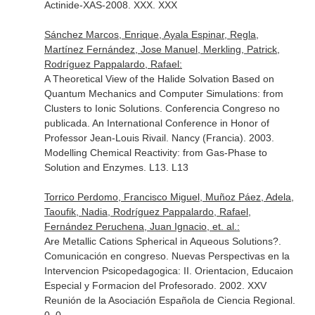
Actinide-XAS-2008. XXX. XXX
Sánchez Marcos, Enrique, Ayala Espinar, Regla,
Martínez Fernández, Jose Manuel, Merkling, Patrick,
Rodríguez Pappalardo, Rafael:
A Theoretical View of the Halide Solvation Based on
Quantum Mechanics and Computer Simulations: from
Clusters to Ionic Solutions. Conferencia Congreso no
publicada. An International Conference in Honor of
Professor Jean-Louis Rivail. Nancy (Francia). 2003.
Modelling Chemical Reactivity: from Gas-Phase to
Solution and Enzymes. L13. L13
Torrico Perdomo, Francisco Miguel, Muñoz Páez, Adela,
Taoufik, Nadia, Rodríguez Pappalardo, Rafael,
Fernández Peruchena, Juan Ignacio, et. al.:
Are Metallic Cations Spherical in Aqueous Solutions?.
Comunicación en congreso. Nuevas Perspectivas en la
Intervencion Psicopedagogica: II. Orientacion, Educaion
Especial y Formacion del Profesorado. 2002. XXV
Reunión de la Asociación Española de Ciencia Regional.