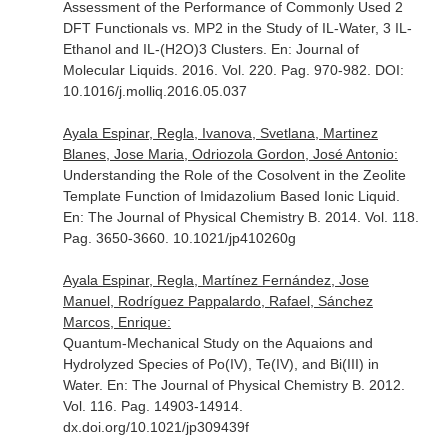
Assessment of the Performance of Commonly Used 2
DFT Functionals vs. MP2 in the Study of IL-Water, 3 IL-
Ethanol and IL-(H2O)3 Clusters.
En: Journal of
Molecular Liquids
. 2016. Vol. 220. Pag. 970-982. DOI:
10.1016/j.molliq.2016.05.037
Ayala Espinar, Regla, Ivanova, Svetlana, Martinez
Blanes, Jose Maria, Odriozola Gordon, José Antonio:
Understanding the Role of the Cosolvent in the Zeolite
Template Function of Imidazolium Based Ionic Liquid.
En: The Journal of Physical Chemistry B
. 2014. Vol. 118.
Pag. 3650-3660. 10.1021/jp410260g
Ayala Espinar, Regla, Martínez Fernández, Jose
Manuel, Rodríguez Pappalardo, Rafael, Sánchez
Marcos, Enrique:
Quantum-Mechanical Study on the Aquaions and
Hydrolyzed Species of Po(IV), Te(IV), and Bi(III) in
Water.
En: The Journal of Physical Chemistry B
. 2012.
Vol. 116. Pag. 14903-14914.
dx.doi.org/10.1021/jp309439f