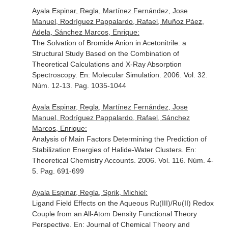
Ayala Espinar, Regla, Martínez Fernández, Jose
Manuel, Rodríguez Pappalardo, Rafael, Muñoz Páez,
Adela, Sánchez Marcos, Enrique:
The Solvation of Bromide Anion in Acetonitrile: a
Structural Study Based on the Combination of
Theoretical Calculations and X-Ray Absorption
Spectroscopy.
En: Molecular Simulation
. 2006. Vol. 32.
Núm. 12-13. Pag. 1035-1044
Ayala Espinar, Regla, Martínez Fernández, Jose
Manuel, Rodríguez Pappalardo, Rafael, Sánchez
Marcos, Enrique:
Analysis of Main Factors Determining the Prediction of
Stabilization Energies of Halide-Water Clusters.
En:
Theoretical Chemistry Accounts
. 2006. Vol. 116. Núm. 4-
5. Pag. 691-699
Ayala Espinar, Regla, Sprik, Michiel:
Ligand Field Effects on the Aqueous Ru(III)/Ru(II) Redox
Couple from an All-Atom Density Functional Theory
Perspective.
En: Journal of Chemical Theory and