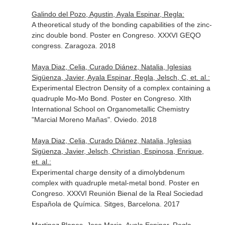
Galindo del Pozo, Agustin, Ayala Espinar, Regla:
A theoretical study of the bonding capabilities of the zinc-
zinc double bond. Poster en Congreso. XXXVI GEQO
congress. Zaragoza. 2018
Maya Diaz, Celia, Curado Diánez, Natalia, Iglesias
Sigüenza, Javier, Ayala Espinar, Regla, Jelsch, C, et. al.:
Experimental Electron Density of a complex containing a
quadruple Mo-Mo Bond. Poster en Congreso. XIth
International School on Organometallic Chemistry
"Marcial Moreno Mañas". Oviedo. 2018
Maya Diaz, Celia, Curado Diánez, Natalia, Iglesias
Sigüenza, Javier, Jelsch, Christian, Espinosa, Enrique,
et. al.:
Experimental charge density of a dimolybdenum
complex with quadruple metal-metal bond. Poster en
Congreso. XXXVI Reunión Bienal de la Real Sociedad
Española de Química. Sitges, Barcelona. 2017