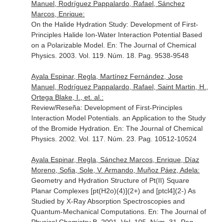
Manuel, Rodríguez Pappalardo, Rafael, Sánchez
Marcos, Enrique:
On the Halide Hydration Study: Development of First-
Principles Halide Ion-Water Interaction Potential Based
on a Polarizable Model.
En: The Journal of Chemical
Physics
. 2003. Vol. 119. Núm. 18. Pag. 9538-9548
Ayala Espinar, Regla, Martínez Fernández, Jose
Manuel, Rodríguez Pappalardo, Rafael, Saint Martin, H.,
Ortega Blake, I., et. al.:
Review/Reseña: Development of First-Principles
Interaction Model Potentials. an Application to the Study
of the Bromide Hydration.
En: The Journal of Chemical
Physics
. 2002. Vol. 117. Núm. 23. Pag. 10512-10524
Ayala Espinar, Regla, Sánchez Marcos, Enrique, Díaz
Moreno, Sofia, Sole, V. Armando, Muñoz Páez, Adela:
Geometry and Hydration Structure of Pt(II) Square
Planar Complexes [pt(H2o)(4)](2+) and [ptcl4](2-) As
Studied by X-Ray Absorption Spectroscopies and
Quantum-Mechanical Computations.
En: The Journal of