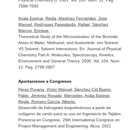
Physical Chemistry B
. 2001. Vol. 105. Núm. 31. Pag.
7588-7593
Ayala Espinar, Regla, Martínez Fernández, Jose
Manuel, Rodríguez Pappalardo, Rafael, Sánchez
Marcos, Enrique:
Theoretical Study of the Microsolvation of the Bromide
Anion in Water, Methanol, and Acetonitrile: Ion-Solvent
VS Solvent- Solvent Interactions.
En: Journal of Physical
Chemistry Part A: Molecules, Spectroscopy, Kinetics,
Environment and General Theory
. 2000. Vol. 104. Núm.
12. Pag. 2799-2807
Aportaciones a Congresos
Perez Puyana, Víctor Manuel, Sánchez-Cid Bueno,
Pablo, Jiménez Rosado, Mercedes, Ayala Espinar,
Regla, Romero García, Alberto:
Desarrollo de hidrogeles biopoliméricos a partir de
colágeno de cerdo para su uso en Ingeniería de Tejidos.
Ponencia en Congreso. 25th International Congress on
Project Management and Engineering. Alcoy. 2021