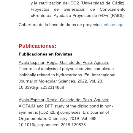
y la reutilización del CO2 (Universidad de Cádiz).
Proyectos de Generación de Conocimiento
«Frontera». Ayudas a Proyectos de I+D+i. (PAIDI)
Cobertura de la base de datos de proyectos,
véase aqui
Publicaciones:
Publicaciones en Revistas
Ayala Espinar, Regla, Galindo del Pozo, Agustin:
Theoretical analysis of polynuclear zinc complexes
isolobally related to hydrocarbons.
En: International
Journal of Molecular Sciences
. 2022. Vol. 23.
10.3390/ijms232314858
Ayala Espinar, Regla, Galindo del Pozo, Agustin:
A QTAIM and DFT study of the dizinc bond in non-
symmetric [CpZn2Ln] complexes.
En: Journal of
Organometallic Chemistry
. 2019. Vol. 898.
10.1016/j.jorganchem.2019.120878