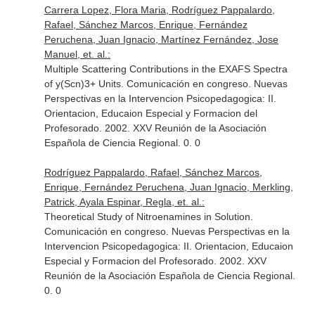
Carrera Lopez, Flora Maria, Rodríguez Pappalardo,
Rafael, Sánchez Marcos, Enrique, Fernández
Peruchena, Juan Ignacio, Martínez Fernández, Jose
Manuel, et. al.:
Multiple Scattering Contributions in the EXAFS Spectra
of y(Scn)3+ Units. Comunicación en congreso. Nuevas
Perspectivas en la Intervencion Psicopedagogica: II.
Orientacion, Educaion Especial y Formacion del
Profesorado. 2002. XXV Reunión de la Asociación
Española de Ciencia Regional. 0. 0
Rodríguez Pappalardo, Rafael, Sánchez Marcos,
Enrique, Fernández Peruchena, Juan Ignacio, Merkling,
Patrick, Ayala Espinar, Regla, et. al.:
Theoretical Study of Nitroenamines in Solution.
Comunicación en congreso. Nuevas Perspectivas en la
Intervencion Psicopedagogica: II. Orientacion, Educaion
Especial y Formacion del Profesorado. 2002. XXV
Reunión de la Asociación Española de Ciencia Regional.
0. 0