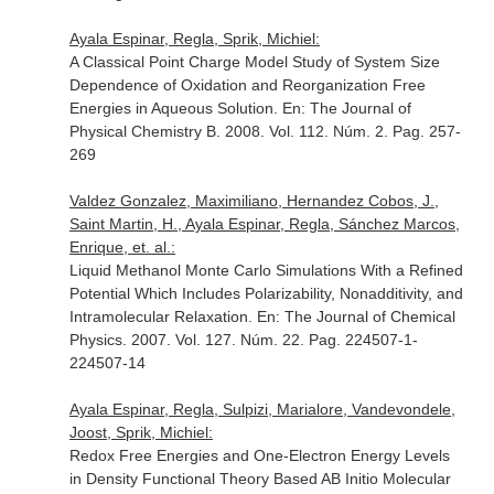
Ayala Espinar, Regla, Sprik, Michiel:
A Classical Point Charge Model Study of System Size
Dependence of Oxidation and Reorganization Free
Energies in Aqueous Solution.
En: The Journal of
Physical Chemistry B
. 2008. Vol. 112. Núm. 2. Pag. 257-
269
Valdez Gonzalez, Maximiliano, Hernandez Cobos, J.,
Saint Martin, H., Ayala Espinar, Regla, Sánchez Marcos,
Enrique, et. al.:
Liquid Methanol Monte Carlo Simulations With a Refined
Potential Which Includes Polarizability, Nonadditivity, and
Intramolecular Relaxation.
En: The Journal of Chemical
Physics
. 2007. Vol. 127. Núm. 22. Pag. 224507-1-
224507-14
Ayala Espinar, Regla, Sulpizi, Marialore, Vandevondele,
Joost, Sprik, Michiel:
Redox Free Energies and One-Electron Energy Levels
in Density Functional Theory Based AB Initio Molecular