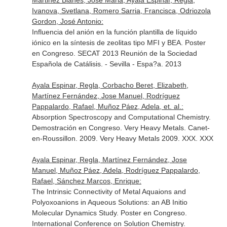
Martinez Blanes, Jose Maria, Ayala Espinar, Regla,
Ivanova, Svetlana, Romero Sarria, Francisca, Odriozola
Gordon, José Antonio:
Influencia del anión en la función plantilla de líquido
iónico en la síntesis de zeolitas tipo MFI y BEA. Poster
en Congreso. SECAT 2013 Reunión de la Sociedad
Española de Catálisis. - Sevilla - Espa?a. 2013
Ayala Espinar, Regla, Corbacho Beret, Elizabeth,
Martínez Fernández, Jose Manuel, Rodríguez
Pappalardo, Rafael, Muñoz Páez, Adela, et. al.:
Absorption Spectroscopy and Computational Chemistry.
Demostración en Congreso. Very Heavy Metals. Canet-
en-Roussillon. 2009. Very Heavy Metals 2009. XXX. XXX
Ayala Espinar, Regla, Martínez Fernández, Jose
Manuel, Muñoz Páez, Adela, Rodríguez Pappalardo,
Rafael, Sánchez Marcos, Enrique:
The Intrinsic Connectivity of Metal Aquaions and
Polyoxoanions in Aqueous Solutions: an AB Initio
Molecular Dynamics Study. Poster en Congreso.
International Conference on Solution Chemistry.