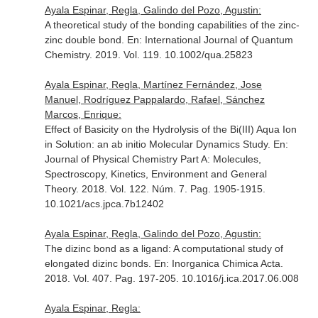
Ayala Espinar, Regla, Galindo del Pozo, Agustin:
A theoretical study of the bonding capabilities of the zinc-
zinc double bond.
En: International Journal of Quantum
Chemistry
. 2019. Vol. 119. 10.1002/qua.25823
Ayala Espinar, Regla, Martínez Fernández, Jose
Manuel, Rodríguez Pappalardo, Rafael, Sánchez
Marcos, Enrique:
Effect of Basicity on the Hydrolysis of the Bi(III) Aqua Ion
in Solution: an ab initio Molecular Dynamics Study.
En:
Journal of Physical Chemistry Part A: Molecules,
Spectroscopy, Kinetics, Environment and General
Theory
. 2018. Vol. 122. Núm. 7. Pag. 1905-1915.
10.1021/acs.jpca.7b12402
Ayala Espinar, Regla, Galindo del Pozo, Agustin:
The dizinc bond as a ligand: A computational study of
elongated dizinc bonds.
En: Inorganica Chimica Acta
.
2018. Vol. 407. Pag. 197-205. 10.1016/j.ica.2017.06.008
Ayala Espinar, Regla: