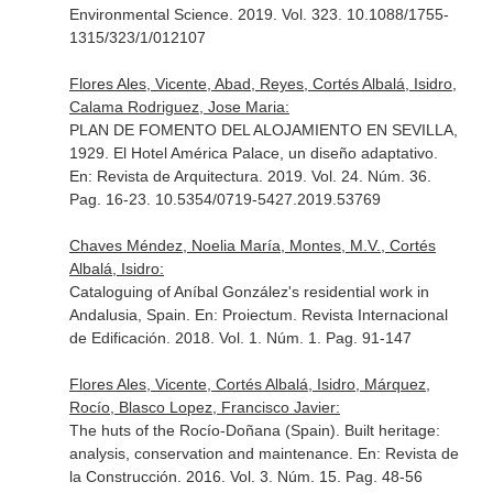
Environmental Science
. 2019. Vol. 323. 10.1088/1755-
1315/323/1/012107
Flores Ales, Vicente, Abad, Reyes, Cortés Albalá, Isidro,
Calama Rodriguez, Jose Maria:
PLAN DE FOMENTO DEL ALOJAMIENTO EN SEVILLA,
1929. El Hotel América Palace, un diseño adaptativo.
En: Revista de Arquitectura
. 2019. Vol. 24. Núm. 36.
Pag. 16-23. 10.5354/0719-5427.2019.53769
Chaves Méndez, Noelia María, Montes, M.V., Cortés
Albalá, Isidro:
Cataloguing of Aníbal González's residential work in
Andalusia, Spain.
En: Proiectum. Revista Internacional
de Edificación
. 2018. Vol. 1. Núm. 1. Pag. 91-147
Flores Ales, Vicente, Cortés Albalá, Isidro, Márquez,
Rocío, Blasco Lopez, Francisco Javier:
The huts of the Rocío-Doñana (Spain). Built heritage:
analysis, conservation and maintenance.
En: Revista de
la Construcción
. 2016. Vol. 3. Núm. 15. Pag. 48-56