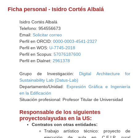
Ficha personal - Isidro Cortés Albalá
Isidro Cortés Albalá
Telefono: 954556673
Email:
Solicitar correo
Perfil en ORCID:
0000-0003-4541-2327
Perfil en WOS:
U-7745-2018
Perfil en Scopus:
57076187600
Perfil en Dialnet:
2961378
Grupo de Investigación:
Digital Architecture for
Sustainability Lab (Datus-Lab)
Departamento/Unidad:
Expresión Gráfica e Ingeniería
en la Edificación
Situación profesional: Profesor Titular de Universidad
Responsable de los siguientes
proyectos/ayudas en la US:
Contratos con otras entidades:
Trabajo artístico técnico: proyecto de
ejecución de aula en C.E.I.P. rural