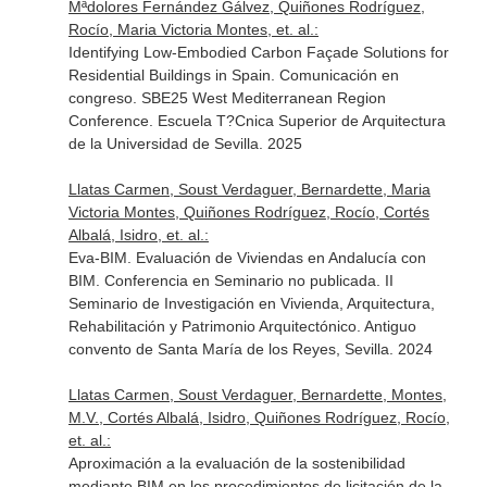
Mªdolores Fernández Gálvez, Quiñones Rodríguez,
Rocío, Maria Victoria Montes, et. al.:
Identifying Low-Embodied Carbon Façade Solutions for
Residential Buildings in Spain. Comunicación en
congreso. SBE25 West Mediterranean Region
Conference. Escuela T?Cnica Superior de Arquitectura
de la Universidad de Sevilla. 2025
Llatas Carmen, Soust Verdaguer, Bernardette, Maria
Victoria Montes, Quiñones Rodríguez, Rocío, Cortés
Albalá, Isidro, et. al.:
Eva-BIM. Evaluación de Viviendas en Andalucía con
BIM. Conferencia en Seminario no publicada. II
Seminario de Investigación en Vivienda, Arquitectura,
Rehabilitación y Patrimonio Arquitectónico. Antiguo
convento de Santa María de los Reyes, Sevilla. 2024
Llatas Carmen, Soust Verdaguer, Bernardette, Montes,
M.V., Cortés Albalá, Isidro, Quiñones Rodríguez, Rocío,
et. al.:
Aproximación a la evaluación de la sostenibilidad
mediante BIM en los procedimientos de licitación de la