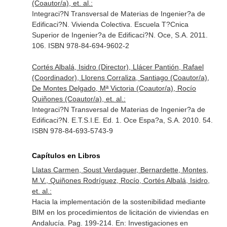
(Coautor/a), et. al.:
Integraci?N Transversal de Materias de Ingenier?a de
Edificaci?N. Vivienda Colectiva. Escuela T?Cnica
Superior de Ingenier?a de Edificaci?N. Oce, S.A. 2011.
106. ISBN 978-84-694-9602-2
Cortés Albalá, Isidro (Director), Llácer Pantión, Rafael
(Coordinador), Llorens Corraliza, Santiago (Coautor/a),
De Montes Delgado, Mª Victoria (Coautor/a), Rocío
Quiñones (Coautor/a), et. al.:
Integraci?N Transversal de Materias de Ingenier?a de
Edificaci?N. E.T.S.I.E. Ed. 1. Oce Espa?a, S.A. 2010. 54.
ISBN 978-84-693-5743-9
Capítulos en Libros
Llatas Carmen, Soust Verdaguer, Bernardette, Montes,
M.V., Quiñones Rodríguez, Rocío, Cortés Albalá, Isidro,
et. al.:
Hacia la implementación de la sostenibilidad mediante
BIM en los procedimientos de licitación de viviendas en
Andalucía. Pag. 199-214.
En: Investigaciones en