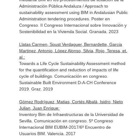
Administración Pública Andaluza / Approach to
sustainability assessment using BIM in Andalusian Public
Administration tendering procedures. Poster en
Congreso. II Congreso Internacional sobre Innovación y
Sostenibilidad en la Vivienda Social. Granada. 2023
Llatas Carmen, Soust Verdaguer, Bernardette, Garcia
Martinez, Antonio, López Alonso, Silvia, Rojo, Teresa, et.
al.:
Towards a Life Cycle Sustainability Assessment method
for the quantification and reduction of impacts of life
cycle of buildings. Comunicación en congreso.
Sustainable Built Environment D-A-CH Conference
2019. Graz. 2019
Gómez Rodríguez, Matias, Cortés Albalá, Isidro, Nieto
Julian, Juan Enrique:
Inventory Bim de Infraestructuras de la Universidad de
Sevilla. Comunicación en congreso. 5º Congreso
Internacional BIM EUBIM-2017/6º Encuentro de
Usuarios BIM. Valencia. 2017