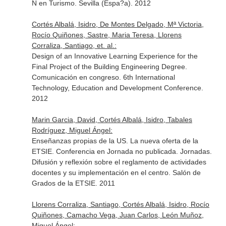
N en Turismo. Sevilla (Espa?a). 2012
Cortés Albalá, Isidro, De Montes Delgado, Mª Victoria,
Rocío Quiñones, Sastre, Maria Teresa, Llorens
Corraliza, Santiago, et. al.:
Design of an Innovative Learning Experience for the
Final Project of the Building Engineering Degree.
Comunicación en congreso. 6th International
Technology, Education and Development Conference.
2012
Marin Garcia, David, Cortés Albalá, Isidro, Tabales
Rodríguez, Miguel Ángel:
Enseñanzas propias de la US. La nueva oferta de la
ETSIE. Conferencia en Jornada no publicada. Jornadas.
Difusión y reflexión sobre el reglamento de actividades
docentes y su implementación en el centro. Salón de
Grados de la ETSIE. 2011
Llorens Corraliza, Santiago, Cortés Albalá, Isidro, Rocío
Quiñones, Camacho Vega, Juan Carlos, León Muñoz,
Miguel Ángel: