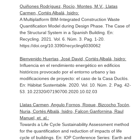
Quiñones Rodríguez, Rocío, Montes, M.V., Llatas
Carmen, Cortés Albalá, Isidro:
A Multiplatform BIM-Integrated Construction Waste
Quantification Model during Design Phase. The Case of
the Structural System in a Spanish Building.
En:
Recycling
. 2021. Vol. 6. Núm. 3. Pag. 1-20.
https://doi.org/10.3390/recycling6030062
Bienvenido Huertas, José David, Cortés Albalá, Isidro:
Influencia en el rendimiento energético en edificios
históricos provocado por el entorno urbano y las
modificaciones de proyecto: el caso de la Casa Duclós.
En: Hábitat Sustentable
. 2020. Vol. 10. Núm. 2. Pag. 42-
53. 10.22320/07190700.2020.10.02.03
Llatas Carmen, Angulo Fornos, Roque, Bizcocho Tocón,
Nuria, Cortés Albalá, Isidro, Falcon Ganfornina, Raul
Manuel, et. al.:
Towards a Life Cycle Sustainability Assessment method
for the quantification and reduction of impacts of life
cycle of buildings.
En: IOP Conference Series: Earth and