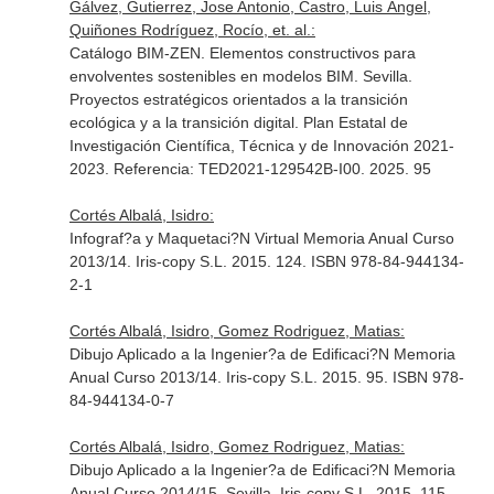
Gálvez, Gutierrez, Jose Antonio, Castro, Luis Ángel,
Quiñones Rodríguez, Rocío, et. al.:
Catálogo BIM-ZEN. Elementos constructivos para
envolventes sostenibles en modelos BIM. Sevilla.
Proyectos estratégicos orientados a la transición
ecológica y a la transición digital. Plan Estatal de
Investigación Científica, Técnica y de Innovación 2021-
2023. Referencia: TED2021-129542B-I00. 2025. 95
Cortés Albalá, Isidro:
Infograf?a y Maquetaci?N Virtual Memoria Anual Curso
2013/14. Iris-copy S.L. 2015. 124. ISBN 978-84-944134-
2-1
Cortés Albalá, Isidro, Gomez Rodriguez, Matias:
Dibujo Aplicado a la Ingenier?a de Edificaci?N Memoria
Anual Curso 2013/14. Iris-copy S.L. 2015. 95. ISBN 978-
84-944134-0-7
Cortés Albalá, Isidro, Gomez Rodriguez, Matias:
Dibujo Aplicado a la Ingenier?a de Edificaci?N Memoria
Anual Curso 2014/15. Sevilla. Iris-copy S.L. 2015. 115.