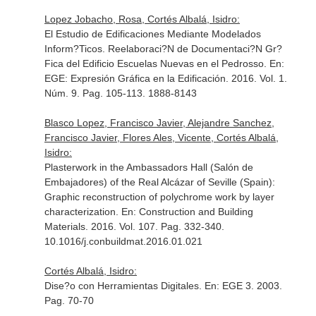
Lopez Jobacho, Rosa, Cortés Albalá, Isidro:
El Estudio de Edificaciones Mediante Modelados
Inform?Ticos. Reelaboraci?N de Documentaci?N Gr?
Fica del Edificio Escuelas Nuevas en el Pedrosso.
En:
EGE: Expresión Gráfica en la Edificación
. 2016. Vol. 1.
Núm. 9. Pag. 105-113. 1888-8143
Blasco Lopez, Francisco Javier, Alejandre Sanchez,
Francisco Javier, Flores Ales, Vicente, Cortés Albalá,
Isidro:
Plasterwork in the Ambassadors Hall (Salón de
Embajadores) of the Real Alcázar of Seville (Spain):
Graphic reconstruction of polychrome work by layer
characterization.
En: Construction and Building
Materials
. 2016. Vol. 107. Pag. 332-340.
10.1016/j.conbuildmat.2016.01.021
Cortés Albalá, Isidro:
Dise?o con Herramientas Digitales.
En: EGE 3
. 2003.
Pag. 70-70