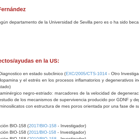
 Fernández
ingún departamento de la Universidad de Sevilla pero es o ha sido beca
yectos/ayudas en la US:
iagnostico en estado subclinico (
EXC/2005/CTS-1014
- Otro Investiga
 dopamina y el estrés en los procesos inflamatorios y degenerativos in
atado)
minérgico negro-estriado: marcadores de la velocidad de degeneració
estudio de los mecanismos de supervivencia producido por GDNF y dep
uminosilicatos con estructura de mes poros orientada por una fase de su
ación BIO-158 (
2017/BIO-158
- Investigador)
ación BIO-158 (
2011/BIO-158
- Investigador)
ación BIO-158 (
2010/BIO-158
- Investigador)