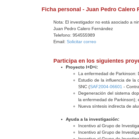
Ficha personal - Juan Pedro Calero
Nota: El investigador no está asociado a n
Juan Pedro Calero Fernández
Telefono: 954555989
Email:
Solicitar correo
Participa en los siguientes pro
Proyecto I+D+i:
La enfermedad de Parkinson: D
Estudio de la influencia de la
SNC (
SAF2004-06601
- Contr
Degeneración del sistema dopa
la enfermedad de Parkinson); 
Nueva síntesis indirecta de al
Ayuda a la investigación:
Incentivo al Grupo de Investig
Incentivo al Grupo de Investig
Incentivo al Grupo de Investig