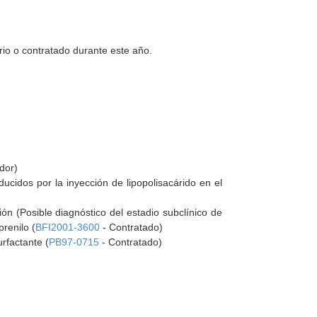
rio o contratado durante este año.
dor)
ducidos por la inyección de lipopolisacárido en el
n (Posible diagnóstico del estadio subclínico de
renilo (
BFI2001-3600
- Contratado)
rfactante (
PB97-0715
- Contratado)