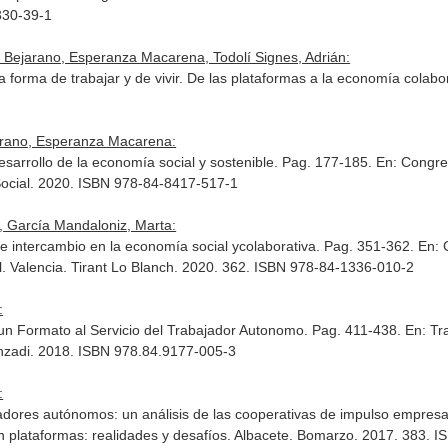
330-39-1
 Bejarano, Esperanza Macarena, Todolí Signes, Adrián:
 forma de trabajar y de vivir. De las plataformas a la economía colabor
arano, Esperanza Macarena:
sarrollo de la economía social y sostenible. Pag. 177-185.
En: Congres
Social. 2020. ISBN 978-84-8417-517-1
 García Mandaloniz, Marta:
e intercambio en la economía social ycolaborativa. Pag. 351-362.
En: 
l
. Valencia. Tirant Lo Blanch. 2020. 362. ISBN 978-84-1336-010-2
:
un Formato al Servicio del Trabajador Autonomo. Pag. 411-438.
En: Tr
nzadi. 2018. ISBN 978.84.9177-005-3
:
ores autónomos: un análisis de las cooperativas de impulso empresari
n plataformas: realidades y desafíos
. Albacete. Bomarzo. 2017. 383. 