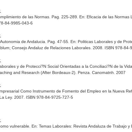
:
umplimiento de las Normas. Pag. 225-289.
En: Eficacia de las Normas 
978-84-9985-043-6
:
e Autonomia de Andalucia. Pag. 47-55.
En: Politicas Laborales y de Pr
ablum; Consejo Andaluz de Relaciones Laborales. 2008. ISBN 978-84-
:
borales y de Protecci?N Social Orientadas a la Conciliaci?N de la Vida
eaching and Research (After Bordeaux-2)
. Penza. Canomatnh. 2007
:
Empresarial Como Instrumento de Fomento del Empleo en la Nueva Re
 La Ley. 2007. ISBN 978-84-9725-727-5
:
tonomo vulnerable.
En: Temas Laborales: Revista Andaluza de Trabajo y 