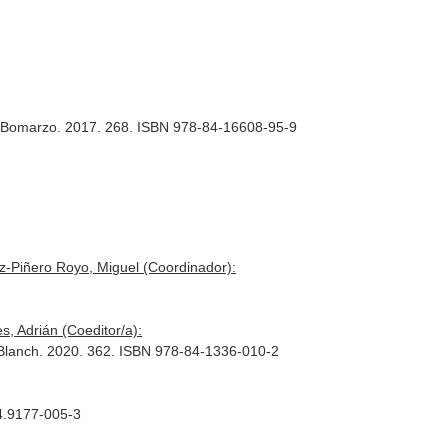
e. Bomarzo. 2017. 268. ISBN 978-84-16608-95-9
z-Piñero Royo, Miguel (Coordinador):
, Adrián (Coeditor/a):
Lo Blanch. 2020. 362. ISBN 978-84-1336-010-2
84.9177-005-3