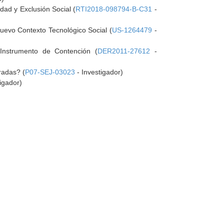
dad y Exclusión Social (
RTI2018-098794-B-C31
-
Nuevo Contexto Tecnológico Social (
US-1264479
-
Instrumento de Contención (
DER2011-27612
-
radas? (
P07-SEJ-03023
- Investigador)
igador)