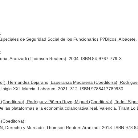
:
Especiales de Seguridad Social de los Funcionarios P?Blicos. Albacet
:
lona. Aranzadi (Thomson Reuters). 2004. ISBN 84-9767-779-X
dor), Hernandez Bejarano, Esperanza Macarena (Coeditor/a), Rodrigue
el siglo XXI. Murcia. Laborum. 2021. 312. ISBN 9788417789930
editor/a), Rodriguez-Piñero Royo, Miguel (Coeditor/a), Todolí Signes
 De las plataformas a la economía colaborativa real. Valencia. Tirant 
(Coeditor/a):
ci?N, Derecho y Mercado. Thomson Reuters Aranzadi. 2018. ISBN 978.