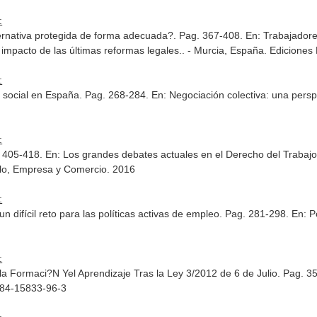
:
ernativa protegida de forma adecuada?. Pag. 367-408.
En: Trabajadore
 impacto de las últimas reformas legales.
. - Murcia, España. Edicion
:
ión social en España. Pag. 268-284.
En: Negociación colectiva: una per
:
. 405-418.
En: Los grandes debates actuales en el Derecho del Trabajo 
lo, Empresa y Comercio. 2016
:
n difícil reto para las políticas activas de empleo. Pag. 281-298.
En: P
:
la Formaci?N Yel Aprendizaje Tras la Ley 3/2012 de 6 de Julio. Pag. 3
-84-15833-96-3