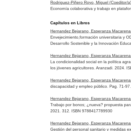
Rodriguez-Piñero Royo, Miguel (Coeditor/a
Economía colaborativa y trabajo en plataf
Capítulos en Libros
Hernandez Bejarano, Esperanza Macarena
Envejecimiento,formación universitaria y O
Desarrollo Sostenible y la Innovación Educ
Hernandez Bejarano, Esperanza Macarena
La condicionalidad social en la política ag
los jóvenes agricultores
. Aranzadi. 2024. 
Hernandez Bejarano, Esperanza Macarena
discapacidad y empleo público. Pag. 71-97
Hernandez Bejarano, Esperanza Macarena
Trabajo por bonos; ¿nueva? propuesta para
2021. 312. ISBN 9788417789930
Hernandez Bejarano, Esperanza Macarena
Gestión del personal sanitario y medidas 