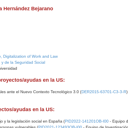
na Hernández Bejarano
nce, Digitalization of Work and Law
 y de la Seguridad Social
niversidad
proyectos/ayudas en la US:
les ante el Nuevo Contexto Tecnológico 3.0 (
DER2015-63701-C3-3-R
)
yectos/ayudas en la US:
 y la legislación social en España (
PID2022-141201OB-I00
- Equipo d
personas vulnerables (
PID2021-123493OB-I00
- Equipo de Investigació