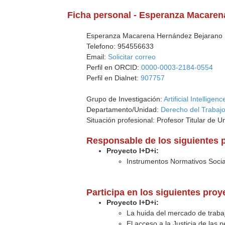
Ficha personal - Esperanza Macare
Esperanza Macarena Hernández Bejarano
Telefono: 954556633
Email:
Solicitar correo
Perfil en ORCID:
0000-0003-2184-0554
Perfil en Dialnet:
907757
Grupo de Investigación:
Artificial Intellige
Departamento/Unidad:
Derecho del Trabajo
Situación profesional: Profesor Titular de U
Responsable de los siguientes 
Proyecto I+D+i:
Instrumentos Normativos Socia
Participa en los siguientes pro
Proyecto I+D+i:
La huida del mercado de trabajo
El acceso a la Justicia de las 