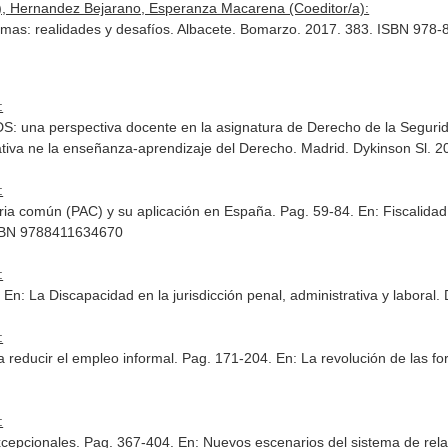
), Hernandez Bejarano, Esperanza Macarena (Coeditor/a):
ormas: realidades y desafíos. Albacete. Bomarzo. 2017. 383. ISBN 978
:
DS: una perspectiva docente en la asignatura de Derecho de la Seguri
ativa ne la enseñanza-aprendizaje del Derecho
. Madrid. Dykinson Sl. 
:
raria común (PAC) y su aplicación en España. Pag. 59-84.
En: Fiscalida
ISBN 9788411634670
:
.
En: La Discapacidad en la jurisdicción penal, administrativa y laboral
.
:
 reducir el empleo informal. Pag. 171-204.
En: La revolución de las f
:
excepcionales. Pag. 367-404.
En: Nuevos escenarios del sistema de rel