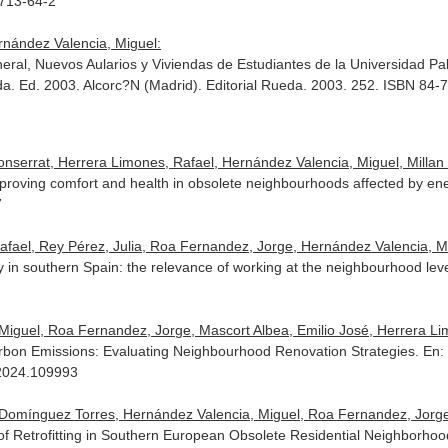
9713-64-2
rnández Valencia, Miguel:
ral, Nuevos Aularios y Viviendas de Estudiantes de la Universidad Pab
da
. Ed. 2003. Alcorc?N (Madrid). Editorial Rueda. 2003. 252. ISBN 84
serrat, Herrera Limones, Rafael, Hernández Valencia, Miguel, Millan 
improving comfort and health in obsolete neighbourhoods affected by en
7
afael, Rey Pérez, Julia, Roa Fernandez, Jorge, Hernández Valencia, M
ty in southern Spain: the relevance of working at the neighbourhood lev
Miguel, Roa Fernandez, Jorge, Mascort Albea, Emilio José, Herrera Li
rbon Emissions: Evaluating Neighbourhood Renovation Strategies.
En:
.2024.109993
 Domínguez Torres, Hernández Valencia, Miguel, Roa Fernandez, Jorge
oof Retrofitting in Southern European Obsolete Residential Neighborho