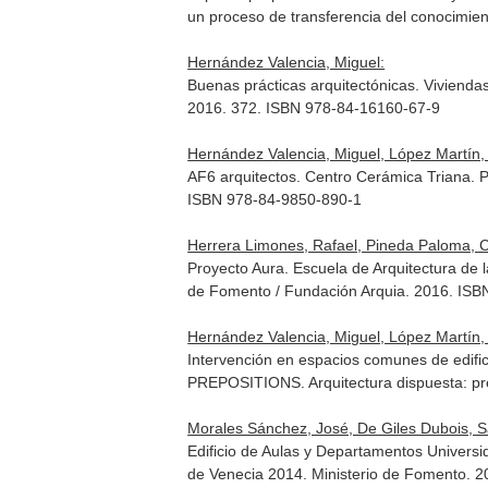
un proceso de transferencia del conocimie
Hernández Valencia, Miguel:
Buenas prácticas arquitectónicas. Viviend
2016. 372. ISBN 978-84-16160-67-9
Hernández Valencia, Miguel, López Martín, 
AF6 arquitectos. Centro Cerámica Triana. 
ISBN 978-84-9850-890-1
Herrera Limones, Rafael, Pineda Paloma, Cor
Proyecto Aura. Escuela de Arquitectura de 
de Fomento / Fundación Arquia. 2016. IS
Hernández Valencia, Miguel, López Martín, 
Intervención en espacios comunes de edifici
PREPOSITIONS. Arquitectura dispuesta: pre
Morales Sánchez, José, De Giles Dubois, S
Edificio de Aulas y Departamentos Univers
de Venecia 2014
. Ministerio de Fomento. 