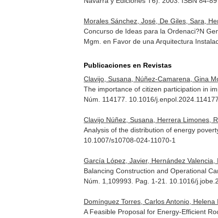
Navarra y Ediciones T6). 2003. ISBN 84-8
Morales Sánchez, José, De Giles, Sara, He
Concurso de Ideas para la Ordenaci?N Gene
Mgm. en Favor de una Arquitectura Instala
Publicaciones en Revistas
Clavijo, Susana, Núñez-Camarena, Gina Mon
The importance of citizen participation in 
Núm. 114177. 10.1016/j.enpol.2024.11417
Clavijo Núñez, Susana, Herrera Limones, R
Analysis of the distribution of energy pover
10.1007/s10708-024-11070-1
García López, Javier, Hernández Valencia, 
Balancing Construction and Operational Ca
Núm. 1,109993. Pag. 1-21. 10.1016/j.jobe
Domínguez Torres, Carlos Antonio, Helena
A Feasible Proposal for Energy-Efficient R