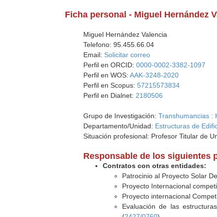
Ficha personal - Miguel Hernández V
Miguel Hernández Valencia
Telefono: 95.455.66.04
Email:
Solicitar correo
Perfil en ORCID:
0000-0002-3382-1097
Perfil en WOS:
AAK-3248-2020
Perfil en Scopus:
57215573834
Perfil en Dialnet:
2180506
Grupo de Investigación:
Transhumancias : H
Departamento/Unidad:
Estructuras de Edifi
Situación profesional: Profesor Titular de U
Responsable de los siguientes 
Contratos con otras entidades:
Patrocinio al Proyecto Solar D
Proyecto Internacional compe
Proyecto internacional Compe
Evaluación de las estructura
(
2427/0760
)