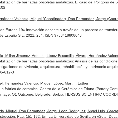
habilitación de barriadas obsoletas andaluzas. El caso del Polígono de 
650
rnández Valencia, Miguel (Coordinador), Roa Fernandez, Jorge (Coord
on Europe 19» Innovación docente a través de un proceso de transferen
 de España S.L. 2021. 254. ISBN 9788418808043
, Millan Jimenez, Antonio, López Escamilla, Álvaro, Hernández Valencia
abilitación de barriadas obsoletas andaluzas: Análisis de las condiciones
stigaciones en vivienda, arquitectura, rehabilitación y patrimonio arquit
95-612-3
l, Hernández Valencia, Miguel, López Martín, Esther:
igua fábrica de cerámica. Centro de la Cerámica de Triana (Pottery Cen
Heritage. O1 Outcome
. Belgrade, Serbia. HERSUS SCIENTIFIC COORDIN
a, Miguel, Roa Fernandez, Jorge, Leon Rodriguez, Angel Luis, García L
nstrucción. Pag. 151-162.
En: La Universidad de Sevilla en «Solar Dec