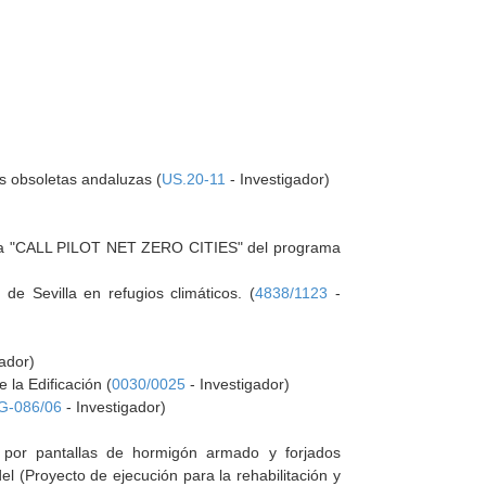
as obsoletas andaluzas (
US.20-11
- Investigador)
oria "CALL PILOT NET ZERO CITIES" del programa
 de Sevilla en refugios climáticos. (
4838/1123
-
gador)
la Edificación (
0030/0025
- Investigador)
G-086/06
- Investigador)
as por pantallas de hormigón armado y forjados
del (Proyecto de ejecución para la rehabilitación y