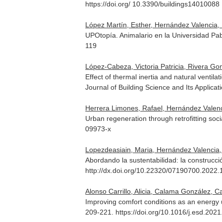
https://doi.org/ 10.3390/buildings14010088
López Martín, Esther, Hernández Valencia, M
UPOtopía. Animalario en la Universidad Pa
119
López-Cabeza, Victoria Patricia, Rivera Go
Effect of thermal inertia and natural venti
Journal of Building Science and Its Applicat
Herrera Limones, Rafael, Hernández Valenc
Urban regeneration through retrofitting soc
09973-x
Lopezdeasiain, Maria, Hernández Valencia,
Abordando la sustentabilidad: la construcc
http://dx.doi.org/10.22320/07190700.2022.
Alonso Carrillo, Alicia, Calama González, 
Improving comfort conditions as an energy 
209-221. https://doi.org/10.1016/j.esd.202