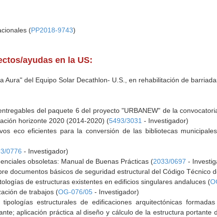
cionales (
PP2018-9743
)
yectos/ayudas en la US:
ia Aura" del Equipo Solar Decathlon- U.S., en rehabilitación de barriad
 entregables del paquete 6 del proyecto "URBANEW" de la convocat
vación horizonte 2020 (2014-2020) (
5493/3031
- Investigador)
vos eco eficientes para la conversión de las bibliotecas municipales
3/0776
- Investigador)
denciales obsoletas: Manual de Buenas Prácticas (
2033/0697
- Investi
re documentos básicos de seguridad estructural del Código Técnico de 
ologías de estructuras existentes en edificios singulares andaluces (
O
zación de trabajos (
OG-076/05
- Investigador)
 tipologías estructurales de edificaciones arquitectónicas formad
nte; aplicación práctica al diseño y cálculo de la estructura portante 