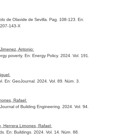
lo de Olavide de Sevilla. Pag. 108-123.
En:
-7207-143-X
Jimenez, Antonio:
ergy poverty.
En: Energy Policy
. 2024. Vol. 191.
iguel:
el.
En: GeoJournal
. 2024. Vol. 89. Núm. 3.
mones, Rafael:
 Journal of Building Engineering
. 2024. Vol. 94.
, Herrera Limones, Rafael:
ods.
En: Buildings
. 2024. Vol. 14. Núm. 88.