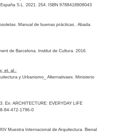
 de España S.L. 2021. 254. ISBN 9788418808043
obsoletas. Manual de buenas prácticas.
. Abada.
ment de Barcelona. Institut de Cultura. 2016.
 et. al.:
quitectura y Urbanismo_ Alternativaes
. Ministerio
:
53.
En: ARCHITECTURE: EVERYDAY LIFE
978-84-472-1796-0
IV Muestra Internacional de Arquitectura. Bienal