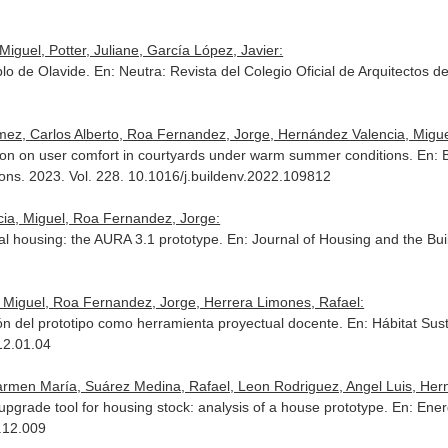
iguel, Potter, Juliane, García López, Javier:
blo de Olavide.
En: Neutra: Revista del Colegio Oficial de Arquitectos d
mez, Carlos Alberto, Roa Fernandez, Jorge, Hernández Valencia, Migue
lation on user comfort in courtyards under warm summer conditions.
En: 
ions
. 2023. Vol. 228. 10.1016/j.buildenv.2022.109812
ia, Miguel, Roa Fernandez, Jorge:
ial housing: the AURA 3.1 prototype.
En: Journal of Housing and the Bui
 Miguel, Roa Fernandez, Jorge, Herrera Limones, Rafael:
ión del prototipo como herramienta proyectual docente.
En: Hábitat Sus
12.01.04
Carmen María, Suárez Medina, Rafael, Leon Rodriguez, Angel Luis, Her
upgrade tool for housing stock: analysis of a house prototype.
En: Ener
1.12.009