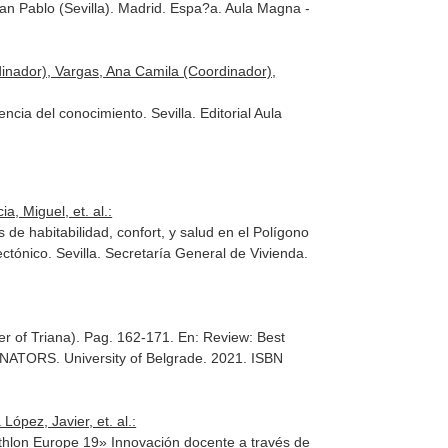
San Pablo (Sevilla). Madrid. Espa?a. Aula Magna -
inador), Vargas, Ana Camila (Coordinador),
cia del conocimiento. Sevilla. Editorial Aula
, Miguel, et. al.:
 de habitabilidad, confort, y salud en el Polígono
ectónico
. Sevilla. Secretaría General de Vivienda.
ter of Triana). Pag. 162-171.
En: Review: Best
ATORS. University of Belgrade. 2021. ISBN
ópez, Javier, et. al.:
athlon Europe 19» Innovación docente a través de