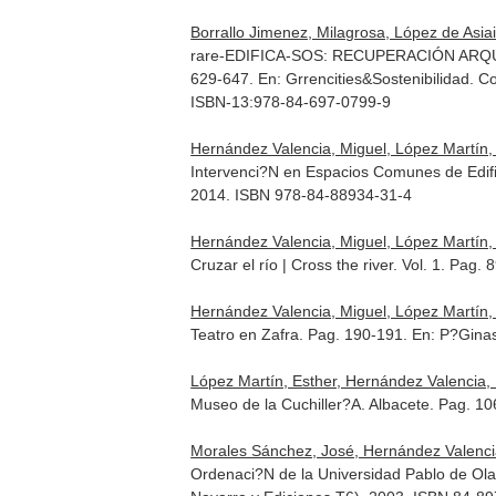
Borrallo Jimenez, Milagrosa, López de Asiai
rare-EDIFICA-SOS: RECUPERACIÓN ARQ
629-647.
En: Grrencities&Sostenibilidad. 
ISBN-13:978-84-697-0799-9
Hernández Valencia, Miguel, López Martín,
Intervenci?N en Espacios Comunes de Edifi
2014. ISBN 978-84-88934-31-4
Hernández Valencia, Miguel, López Martín,
Cruzar el río | Cross the river. Vol. 1. Pag.
Hernández Valencia, Miguel, López Martín, 
Teatro en Zafra. Pag. 190-191.
En: P?Ginas
López Martín, Esther, Hernández Valencia, M
Museo de la Cuchiller?A. Albacete. Pag. 1
Morales Sánchez, José, Hernández Valencia
Ordenaci?N de la Universidad Pablo de Olav