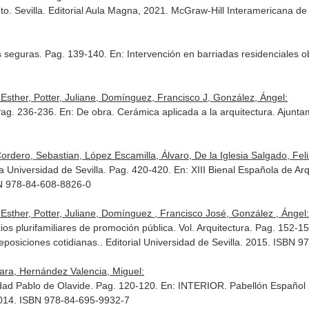
nto
. Sevilla. Editorial Aula Magna, 2021. McGraw-Hill Interamericana
as seguras. Pag. 139-140.
En: Intervención en barriadas residenciales 
Esther, Potter, Juliane, Domínguez, Francisco J, González, Ángel:
Pag. 236-236.
En: De obra. Cerámica aplicada a la arquitectura
. Ajunta
dero, Sebastian, López Escamilla, Álvaro, De la Iglesia Salgado, Felix,
la Universidad de Sevilla. Pag. 420-420.
En: XIII Bienal Española de Ar
BN 978-84-608-8826-0
Esther, Potter, Juliane, Domínguez , Francisco José, González , Ángel
os plurifamiliares de promoción pública. Vol. Arquitectura. Pag. 152-1
posiciones cotidianas.
. Editorial Universidad de Sevilla. 2015. ISBN 
ara, Hernández Valencia, Miguel:
idad Pablo de Olavide. Pag. 120-120.
En: INTERIOR. Pabellón Español X
2014. ISBN 978-84-695-9932-7