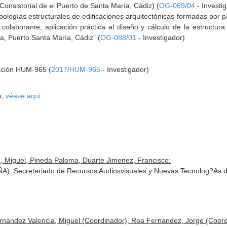
Consistorial de el Puerto de Santa María, Cádiz) (
OG-069/04
- Investi
ipologías estructurales de edificaciones arquitectónicas formadas por
colaborante; aplicación práctica al diseño y cálculo de la estructura
ta, Puerto Santa María, Cádiz" (
OG-088/01
- Investigador)
gación HUM-965 (
2017/HUM-965
- Investigador)
s,
véase aqui
a, Miguel, Pineda Paloma, Duarte Jimenez, Francisco:
AÑA). Secretariado de Recursos Audiosvisuales y Nuevas Tecnolog?As de
rnández Valencia, Miguel (Coordinador), Roa Fernandez, Jorge (Coord