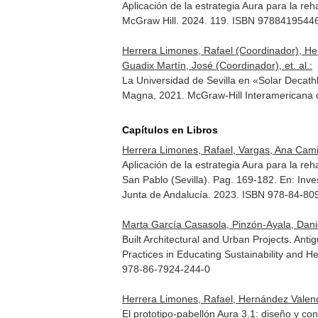
Aplicación de la estrategia Aura para la re
McGraw Hill. 2024. 119. ISBN 9788419544
Herrera Limones, Rafael (Coordinador), He
Guadix Martín, José (Coordinador), et. al.:
La Universidad de Sevilla en «Solar Decathl
Magna, 2021. McGraw-Hill Interamericana
Capítulos en Libros
Herrera Limones, Rafael, Vargas, Ana Camila
Aplicación de la estrategia Aura para la reh
San Pablo (Sevilla). Pag. 169-182.
En: Inve
Junta de Andalucía. 2023. ISBN 978-84-80
Marta García Casasola, Pinzón-Ayala, Danie
Built Architectural and Urban Projects. Ant
Practices in Educating Sustainability and 
978-86-7924-244-0
Herrera Limones, Rafael, Hernández Valenci
El prototipo-pabellón Aura 3.1: diseño y co