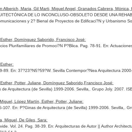
n Alberich, Maria, Gil Marti, Miguel Angel, Granados Cabrera, Mónica, H
UITECTÓNICA DE LO INCONCLUSO-OBSOLETO DESDE UNA REHABILIT
Comunicaciones y 2? Bienal de Proyectos de Edificaci?N y Urbanismo So
 Esther, Domínguez Saborido, Francisco José:
cios Plurifamiliares de Promoci?N P?Blica. Pag. 78-91.
En: Actuaciones
 Esther:
 89-89.
En: 37?23?N5?59?W. Sevilla Contempor?Nea Arquitectura 2000
Esther, Potter, Juliane, Domínguez Saborido,Francisco José:
 de Arquitectura (de Sevilla) 1999-2006
. Sevilla,. Grupo Joly. 2007. 
iguel, López Martín, Esther, Potter, Juliane:
06-107.
En: P?Ginas de Arquitectura (de Sevilla) 1999-2006
. Sevilla,. 
, Miguel, De Giles, Sara:
ide. Vol. 24. Pag. 38-39.
En: Arquitecturas de Autor || Author Architect