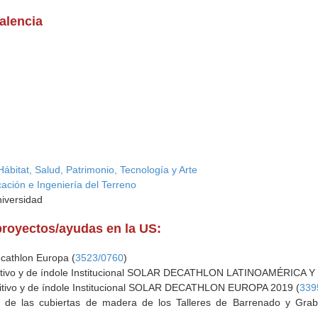
alencia
ábitat, Salud, Patrimonio, Tecnología y Arte
cación e Ingeniería del Terreno
niversidad
proyectos/ayudas en la US:
ecathlon Europa (
3523/0760
)
titivo y de índole Institucional SOLAR DECATHLON LATINOAMÉRICA Y
titivo y de índole Institucional SOLAR DECATHLON EUROPA 2019 (
339
s de las cubiertas de madera de los Talleres de Barrenado y Grabad