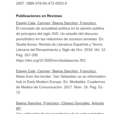
2007. ISBN 978-84-472-0933-0
Publicaciones en Revistas
Espejo Cala, Carmen, Baena Sanchez, Francisco:
El concepto de actualidad política en la opinión pública
de principios del siglo XVII. Un estudio del discurso
periodístico en las relaciones de sucesos seriadas.
En:
Studia Aurea: Revista de Literatura Española y Teoría
Literaria del Renacimiento y Siglo de Oro
. 2018. Vol. 12.
Pag. 267-285.
https://doi.org/10.5565/rev/studiaaurea.301
Espejo Cala, Carmen, Baena Sanchez, Francisco:
News from the border: San Sebastian as an information
hub in Early Modern Europe.
En: Mediatika: Cuadernos
de Medios de Comunicación
. 2017. Núm. 16. Pag. 51-
72
Baena Sanchez, Francisco, Chavez Gonzalez, Antonia
Mª:
Una aplicación de las tecnologías de la web semántica