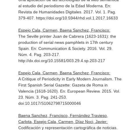
al estudio del periodismo de la Edad Moderna.
En:
Revista de Humanidades Digitales
. 2017. Vol. 1. Pag.
379-407. https://doi.org/10.5944/rhd.vol.1.2017.16633
Espejo Cala, Carmen, Baena Sanchez, Francisco:
The Seville printer Juan de Cabrera (1623-1631): the
production of serial news pamphlets in 17th century
Spain.
En: Communication & Society
. 2016. Vol. 29.
Núm. 4. Pag. 203-217.
http://dx.doi.org/10.15581/003.29.4.sp.203-217
Espejo Cala, Carmen, Baena Sanchez, Francisco:
A Critique of Periodicity in Early Modern Journalism. The
First Spanish Serial Gazette: Gazeta de Roma in
Valencia (1618-1620).
En: European Review
. 2015. Vol.
23. Núm. 3. Pag. 241-253.
doi:10.1017/S1062798715000046
Baena Sanchez, Francisco, Fernández Travieso,
Carlota, Espejo Cala, Carmen, Díaz Noci, Javier:
Codificación y representación cartográfica de noticias.