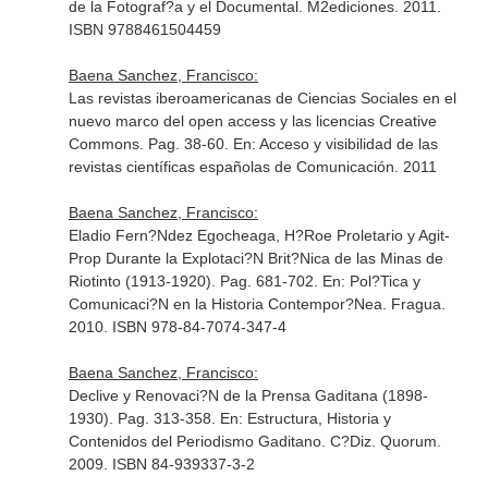
de la Fotograf?a y el Documental
. M2ediciones. 2011.
ISBN 9788461504459
Baena Sanchez, Francisco:
Las revistas iberoamericanas de Ciencias Sociales en el
nuevo marco del open access y las licencias Creative
Commons. Pag. 38-60.
En: Acceso y visibilidad de las
revistas científicas españolas de Comunicación
. 2011
Baena Sanchez, Francisco:
Eladio Fern?Ndez Egocheaga, H?Roe Proletario y Agit-
Prop Durante la Explotaci?N Brit?Nica de las Minas de
Riotinto (1913-1920). Pag. 681-702.
En: Pol?Tica y
Comunicaci?N en la Historia Contempor?Nea
. Fragua.
2010. ISBN 978-84-7074-347-4
Baena Sanchez, Francisco:
Declive y Renovaci?N de la Prensa Gaditana (1898-
1930). Pag. 313-358.
En: Estructura, Historia y
Contenidos del Periodismo Gaditano
. C?Diz. Quorum.
2009. ISBN 84-939337-3-2