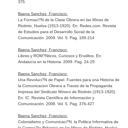
375
Baena Sanchez, Francisco:
La Formaci?N de la Clase Obrera en las Minas de
Riotinto, Huelva (1913-1920).
En: Redes.com: Revista
de Estudios para el Desarrollo Social de la
Comunicación
. 2009. Vol. 5. Pag. 189-214
Baena Sanchez, Francisco:
Libres y ROM?Nticos, Curiosos y Eruditos.
En:
Andalucía en la Historia
. 2009. Pag. 24-29
Baena Sanchez, Francisco:
Una Revoluci?N de Papel. Fuentes para una Historia de
la Comunicacion Obrera a Traves de la Propaganda
Impresa del Sindicato Minero de Riotinto (1913-1920).
En: IC: Revista Científica de Información y
Comunicación
. 2008. Vol. 5. Pag. 376-427
Baena Sanchez, Francisco:
Colonialismo y Comunicaci?N. la Politica Informativa de
la Compa?Ia Britanica en las Minas de Riotinto, Huelva