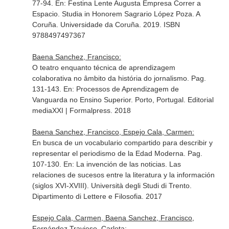
77-94.
En: Festina Lente Augusta Empresa Correr a
Espacio. Studia in Honorem Sagrario López Poza
. A
Coruña. Universidade da Coruña. 2019. ISBN
9788497497367
Baena Sanchez, Francisco:
O teatro enquanto técnica de aprendizagem
colaborativa no âmbito da história do jornalismo. Pag.
131-143.
En: Processos de Aprendizagem de
Vanguarda no Ensino Superior
. Porto, Portugal. Editorial
mediaXXI | Formalpress. 2018
Baena Sanchez, Francisco, Espejo Cala, Carmen:
En busca de un vocabulario compartido para describir y
representar el periodismo de la Edad Moderna. Pag.
107-130.
En: La invención de las noticias. Las
relaciones de sucesos entre la literatura y la información
(siglos XVI-XVIII)
. Università degli Studi di Trento.
Dipartimento di Lettere e Filosofia. 2017
Espejo Cala, Carmen, Baena Sanchez, Francisco,
Fernández Travieso, Carlota: