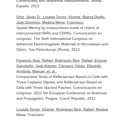
Contextuality and Sequential Measurements. Sevilla,
España. 2013
Ortiz, Javier D., Losada Torres, Vicente, Baena Doello,
Juan Domingo, Medina Mena, Francisco:
Spatial filtering by metasurfaces made of chains of
interconnected SRRs and CSRRs. Comunicación en
congreso. The Sixth International Congress on
Advanced Electromagnetic Materials in Microwaves and
Optics. San Petersburgo (Rusia). 2012
Florencio Díaz, Rafael, Rodriguez Boix, Rafael, Encinar
Garcinuño, José Antonio, Carrasco Yépez, Eduardo,
Arrebola, Manuel, et. al.:
Comparative Study of Reflectarrays Based on Cells with
Three Coplanar Dipoles and Reflectarrays Based on
Cells with Three Stacked Patches. Comunicación en
congreso. 2012 6th European Conference on Antennas
and Propagation. Prague, Czech Republic. 2012
Losada Torres, Vicente, Rodriguez Boix, Rafael, Medina
Mena, Francisco: