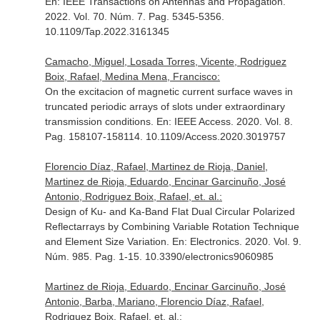
En: IEEE Transactions on Antennas and Propagation
.
2022. Vol. 70. Núm. 7. Pag. 5345-5356.
10.1109/Tap.2022.3161345
Camacho, Miguel, Losada Torres, Vicente, Rodriguez
Boix, Rafael, Medina Mena, Francisco:
On the excitacion of magnetic current surface waves in
truncated periodic arrays of slots under extraordinary
transmission conditions.
En: IEEE Access
. 2020. Vol. 8.
Pag. 158107-158114. 10.1109/Access.2020.3019757
Florencio Díaz, Rafael, Martinez de Rioja, Daniel,
Martinez de Rioja, Eduardo, Encinar Garcinuño, José
Antonio, Rodriguez Boix, Rafael, et. al.:
Design of Ku- and Ka-Band Flat Dual Circular Polarized
Reflectarrays by Combining Variable Rotation Technique
and Element Size Variation.
En: Electronics
. 2020. Vol. 9.
Núm. 985. Pag. 1-15. 10.3390/electronics9060985
Martinez de Rioja, Eduardo, Encinar Garcinuño, José
Antonio, Barba, Mariano, Florencio Díaz, Rafael,
Rodriguez Boix, Rafael, et. al.: