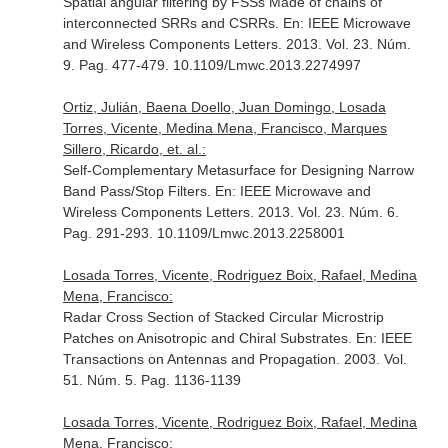
Spatial angular filtering by FSSs Made of chains of
interconnected SRRs and CSRRs.
En: IEEE Microwave
and Wireless Components Letters
. 2013. Vol. 23. Núm.
9. Pag. 477-479. 10.1109/Lmwc.2013.2274997
Ortiz, Julián, Baena Doello, Juan Domingo, Losada
Torres, Vicente, Medina Mena, Francisco, Marques
Sillero, Ricardo, et. al.:
Self-Complementary Metasurface for Designing Narrow
Band Pass/Stop Filters.
En: IEEE Microwave and
Wireless Components Letters
. 2013. Vol. 23. Núm. 6.
Pag. 291-293. 10.1109/Lmwc.2013.2258001
Losada Torres, Vicente, Rodriguez Boix, Rafael, Medina
Mena, Francisco:
Radar Cross Section of Stacked Circular Microstrip
Patches on Anisotropic and Chiral Substrates.
En: IEEE
Transactions on Antennas and Propagation
. 2003. Vol.
51. Núm. 5. Pag. 1136-1139
Losada Torres, Vicente, Rodriguez Boix, Rafael, Medina
Mena, Francisco: