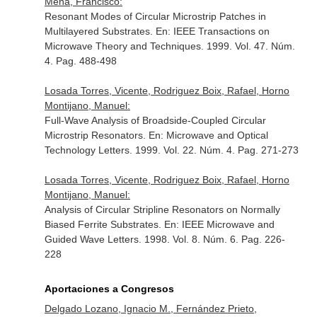
Mena, Francisco:
Resonant Modes of Circular Microstrip Patches in
Multilayered Substrates.
En: IEEE Transactions on
Microwave Theory and Techniques
. 1999. Vol. 47. Núm.
4. Pag. 488-498
Losada Torres, Vicente, Rodriguez Boix, Rafael, Horno
Montijano, Manuel:
Full-Wave Analysis of Broadside-Coupled Circular
Microstrip Resonators.
En: Microwave and Optical
Technology Letters
. 1999. Vol. 22. Núm. 4. Pag. 271-273
Losada Torres, Vicente, Rodriguez Boix, Rafael, Horno
Montijano, Manuel:
Analysis of Circular Stripline Resonators on Normally
Biased Ferrite Substrates.
En: IEEE Microwave and
Guided Wave Letters
. 1998. Vol. 8. Núm. 6. Pag. 226-
228
Aportaciones a Congresos
Delgado Lozano, Ignacio M., Fernández Prieto,