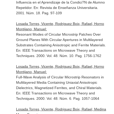
Influencia en el Aprendizaje de la Condici?N de Alumno
Repetidor.
En: Revista de Enseñanza Universitaria
.
2001. Núm. 18. Pag. 97-109
Losada Torres, Vicente, Rodriguez Boix, Rafael, Horno
Montijano, Manuel:
Resonant Modes of Circular Microstrip Patches Over
Ground Planes With Circular Apertures in Multilayered
Substrates Containing Anisotropic and Ferrite Materials.
En: IEEE Transactions on Microwave Theory and
Techniques
. 2000. Vol. 48. Núm. 10. Pag. 1756-1762
Losada Torres, Vicente, Rodriguez Boix, Rafael, Horno
Montijano, Manuel:
Full-Wave Analysis of Circular Microstrip Resonators in
Multilayered Media Containing Uniaxial Anisotropic
Dielectrics, Magnetized Ferrites, and Chiral Materials.
En: IEEE Transactions on Microwave Theory and
Techniques
. 2000. Vol. 48. Núm. 6. Pag. 1057-1064
Losada Torres, Vicente, Rodriguez Boix, Rafael, Medina