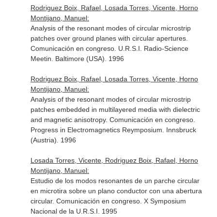
Rodriguez Boix, Rafael, Losada Torres, Vicente, Horno
Montijano, Manuel:
Analysis of the resonant modes of circular microstrip
patches over ground planes with circular apertures.
Comunicación en congreso. U.R.S.I. Radio-Science
Meetin. Baltimore (USA). 1996
Rodriguez Boix, Rafael, Losada Torres, Vicente, Horno
Montijano, Manuel:
Analysis of the resonant modes of circular microstrip
patches embedded in multilayered media with dielectric
and magnetic anisotropy. Comunicación en congreso.
Progress in Electromagnetics Reymposium. Innsbruck
(Austria). 1996
Losada Torres, Vicente, Rodriguez Boix, Rafael, Horno
Montijano, Manuel:
Estudio de los modos resonantes de un parche circular
en microtira sobre un plano conductor con una abertura
circular. Comunicación en congreso. X Symposium
Nacional de la U.R.S.I. 1995