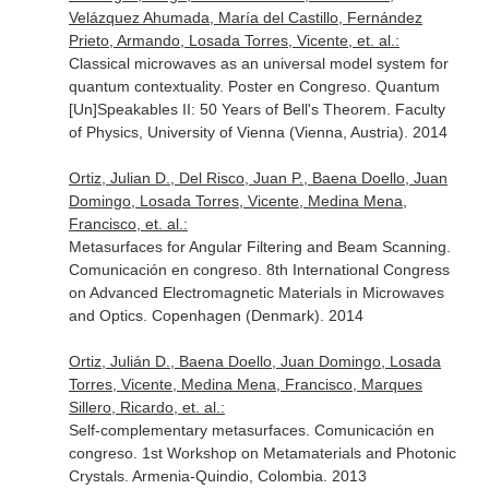
Velázquez Ahumada, María del Castillo, Fernández
Prieto, Armando, Losada Torres, Vicente, et. al.:
Classical microwaves as an universal model system for
quantum contextuality. Poster en Congreso. Quantum
[Un]Speakables II: 50 Years of Bell's Theorem. Faculty
of Physics, University of Vienna (Vienna, Austria). 2014
Ortiz, Julian D., Del Risco, Juan P., Baena Doello, Juan
Domingo, Losada Torres, Vicente, Medina Mena,
Francisco, et. al.:
Metasurfaces for Angular Filtering and Beam Scanning.
Comunicación en congreso. 8th International Congress
on Advanced Electromagnetic Materials in Microwaves
and Optics. Copenhagen (Denmark). 2014
Ortiz, Julián D., Baena Doello, Juan Domingo, Losada
Torres, Vicente, Medina Mena, Francisco, Marques
Sillero, Ricardo, et. al.:
Self-complementary metasurfaces. Comunicación en
congreso. 1st Workshop on Metamaterials and Photonic
Crystals. Armenia-Quindio, Colombia. 2013