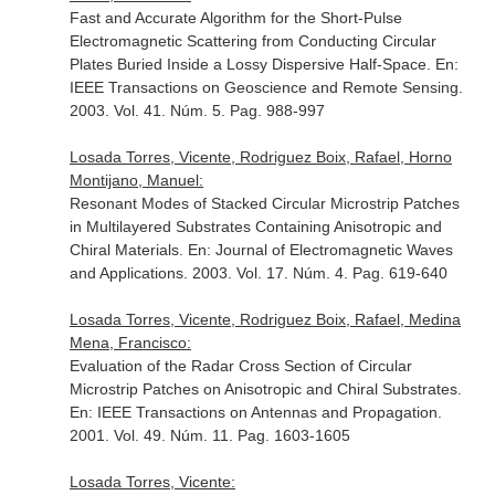
Fast and Accurate Algorithm for the Short-Pulse
Electromagnetic Scattering from Conducting Circular
Plates Buried Inside a Lossy Dispersive Half-Space.
En:
IEEE Transactions on Geoscience and Remote Sensing
.
2003. Vol. 41. Núm. 5. Pag. 988-997
Losada Torres, Vicente, Rodriguez Boix, Rafael, Horno
Montijano, Manuel:
Resonant Modes of Stacked Circular Microstrip Patches
in Multilayered Substrates Containing Anisotropic and
Chiral Materials.
En: Journal of Electromagnetic Waves
and Applications
. 2003. Vol. 17. Núm. 4. Pag. 619-640
Losada Torres, Vicente, Rodriguez Boix, Rafael, Medina
Mena, Francisco:
Evaluation of the Radar Cross Section of Circular
Microstrip Patches on Anisotropic and Chiral Substrates.
En: IEEE Transactions on Antennas and Propagation
.
2001. Vol. 49. Núm. 11. Pag. 1603-1605
Losada Torres, Vicente: