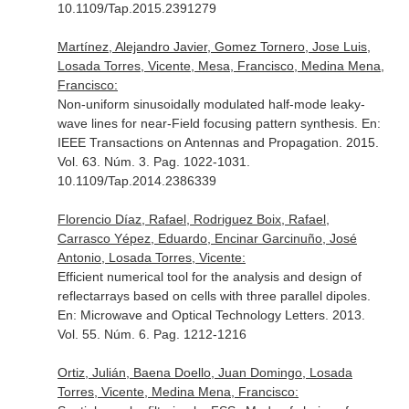
10.1109/Tap.2015.2391279
Martínez, Alejandro Javier, Gomez Tornero, Jose Luis,
Losada Torres, Vicente, Mesa, Francisco, Medina Mena,
Francisco:
Non-uniform sinusoidally modulated half-mode leaky-
wave lines for near-Field focusing pattern synthesis.
En:
IEEE Transactions on Antennas and Propagation
. 2015.
Vol. 63. Núm. 3. Pag. 1022-1031.
10.1109/Tap.2014.2386339
Florencio Díaz, Rafael, Rodriguez Boix, Rafael,
Carrasco Yépez, Eduardo, Encinar Garcinuño, José
Antonio, Losada Torres, Vicente:
Efficient numerical tool for the analysis and design of
reflectarrays based on cells with three parallel dipoles.
En: Microwave and Optical Technology Letters
. 2013.
Vol. 55. Núm. 6. Pag. 1212-1216
Ortiz, Julián, Baena Doello, Juan Domingo, Losada
Torres, Vicente, Medina Mena, Francisco: