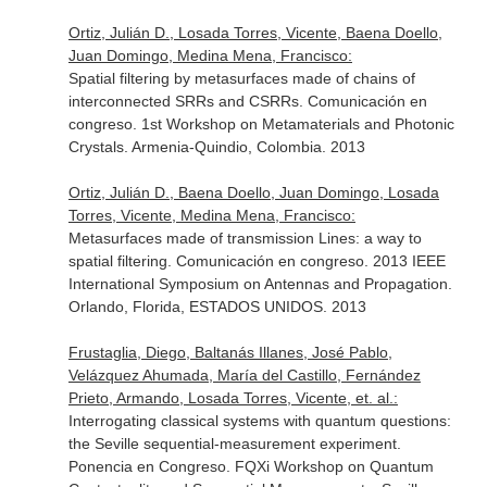
Ortiz, Julián D., Losada Torres, Vicente, Baena Doello,
Juan Domingo, Medina Mena, Francisco:
Spatial filtering by metasurfaces made of chains of
interconnected SRRs and CSRRs. Comunicación en
congreso. 1st Workshop on Metamaterials and Photonic
Crystals. Armenia-Quindio, Colombia. 2013
Ortiz, Julián D., Baena Doello, Juan Domingo, Losada
Torres, Vicente, Medina Mena, Francisco:
Metasurfaces made of transmission Lines: a way to
spatial filtering. Comunicación en congreso. 2013 IEEE
International Symposium on Antennas and Propagation.
Orlando, Florida, ESTADOS UNIDOS. 2013
Frustaglia, Diego, Baltanás Illanes, José Pablo,
Velázquez Ahumada, María del Castillo, Fernández
Prieto, Armando, Losada Torres, Vicente, et. al.:
Interrogating classical systems with quantum questions:
the Seville sequential-measurement experiment.
Ponencia en Congreso. FQXi Workshop on Quantum