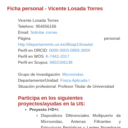
Ficha personal - Vicente Losada Torres
Vicente Losada Torres
Telefono: 954556156
Email:
Solicitar correo
Página personal:
http://departamento.us.es/dfisap1/losada/
Perfil en ORCID:
0000-0003-0859-300X
Perfil en WOS:
K-7442-2017
Perfil en Scopus:
6602166138
Grupo de Investigación:
Microondas
Departamento/Unidad:
Física Aplicada I
Situación profesional: Profesor Titular de Universidad
Participa en los siguientes
proyectos/ayudas en la US:
Proyecto I+D+i:
Dispositivos Diferenciales Multipuerto de
Microondas, Antenas Filtrantes y
Estructuras Periódicas y Lentes Novedosas