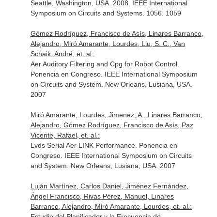
Seattle, Washington, USA. 2008. IEEE International
Symposium on Circuits and Systems. 1056. 1059
Gómez Rodríguez, Francisco de Asís, Linares Barranco,
Alejandro, Miró Amarante, Lourdes, Liu, S. C., Van
Schaik, André, et. al.:
Aer Auditory Filtering and Cpg for Robot Control.
Ponencia en Congreso. IEEE International Symposium
on Circuits and System. New Orleans, Lusiana, USA.
2007
Miró Amarante, Lourdes, Jimenez, A., Linares Barranco,
Alejandro, Gómez Rodríguez, Francisco de Asís, Paz
Vicente, Rafael, et. al.:
Lvds Serial Aer LINK Performance. Ponencia en
Congreso. IEEE International Symposium on Circuits
and System. New Orleans, Lusiana, USA. 2007
Luján Martínez, Carlos Daniel, Jiménez Fernández,
Ángel Francisco, Rivas Pérez, Manuel, Linares
Barranco, Alejandro, Miró Amarante, Lourdes, et. al.:
Estudio del Planificador y la Frecuencia de