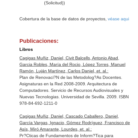
(Solicitud))
Cobertura de la base de datos de proyectos,
véase aqui
Publicaciones:
Libros
Cagigas Muñiz, Daniel, Civit Balcells, Antonio Abad,
Garcia Robles, María del Rocio, López Torres, Manuel
Ramón, Luján Martínez, Carlos Daniel, et. al.:
Plan de Renovaci?N de las Metodolog?As Docentes.
Asignaturas en la Red 2008-2009. Arquitectura de
Computadores. Servicio de Recursos Audiovisuales y
Nuevas Tecnologias. Universidad de Sevilla. 2009. ISBN
978-84-692-1211-0
Cagigas Muñiz, Daniel, Cascado Caballero, Daniel,
García Vargas, Ignacio, Gómez Rodríguez, Francisco de
Asís, Miró Amarante, Lourdes, et. al.:
Pr?Cticas de Fundamentos de Inform?Tica para