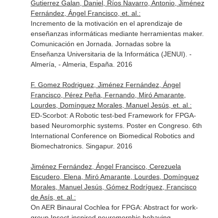
Gutierrez Galan, Daniel, Ríos Navarro, Antonio, Jiménez
Fernández, Ángel Francisco, et. al.:
Incremento de la motivación en el aprendizaje de
enseñanzas informáticas mediante herramientas maker.
Comunicación en Jornada. Jornadas sobre la
Enseñanza Universitaria de la Informática (JENUI). -
Almería, - Almeria, España. 2016
F. Gomez Rodriguez, Jiménez Fernández, Ángel
Francisco, Pérez Peña, Fernando, Miró Amarante,
Lourdes, Domínguez Morales, Manuel Jesús, et. al.:
ED-Scorbot: A Robotic test-bed Framework for FPGA-
based Neuromorphic systems. Poster en Congreso. 6th
International Conference on Biomedical Robotics and
Biomechatronics. Singapur. 2016
Jiménez Fernández, Ángel Francisco, Cerezuela
Escudero, Elena, Miró Amarante, Lourdes, Domínguez
Morales, Manuel Jesús, Gómez Rodríguez, Francisco
de Asís, et. al.:
On AER Binaural Cochlea for FPGA: Abstract for work-
group Insect-inspired neuromorphic behaving