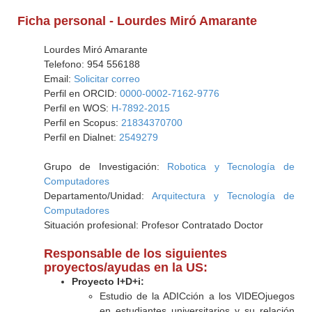
Ficha personal - Lourdes Miró Amarante
Lourdes Miró Amarante
Telefono: 954 556188
Email:
Solicitar correo
Perfil en ORCID:
0000-0002-7162-9776
Perfil en WOS:
H-7892-2015
Perfil en Scopus:
21834370700
Perfil en Dialnet:
2549279
Grupo de Investigación:
Robotica y Tecnología de
Computadores
Departamento/Unidad:
Arquitectura y Tecnología de
Computadores
Situación profesional: Profesor Contratado Doctor
Responsable de los siguientes
proyectos/ayudas en la US:
Proyecto I+D+i:
Estudio de la ADICción a los VIDEOjuegos
en estudiantes universitarios y su relación