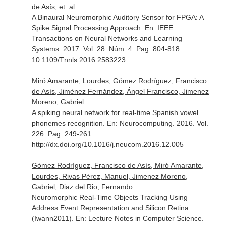
de Asís, et. al.:
A Binaural Neuromorphic Auditory Sensor for FPGA: A
Spike Signal Processing Approach.
En: IEEE
Transactions on Neural Networks and Learning
Systems
. 2017. Vol. 28. Núm. 4. Pag. 804-818.
10.1109/Tnnls.2016.2583223
Miró Amarante, Lourdes, Gómez Rodríguez, Francisco
de Asís, Jiménez Fernández, Ángel Francisco, Jimenez
Moreno, Gabriel:
A spiking neural network for real-time Spanish vowel
phonemes recognition.
En: Neurocomputing
. 2016. Vol.
226. Pag. 249-261.
http://dx.doi.org/10.1016/j.neucom.2016.12.005
Gómez Rodríguez, Francisco de Asís, Miró Amarante,
Lourdes, Rivas Pérez, Manuel, Jimenez Moreno,
Gabriel, Diaz del Rio, Fernando:
Neuromorphic Real-Time Objects Tracking Using
Address Event Representation and Silicon Retina
(Iwann2011).
En: Lecture Notes in Computer Science
.