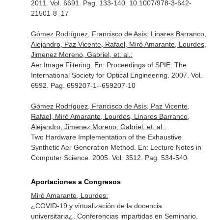
2011. Vol. 6691. Pag. 133-140. 10.1007/978-3-642-
21501-8_17
Gómez Rodríguez, Francisco de Asís, Linares Barranco,
Alejandro, Paz Vicente, Rafael, Miró Amarante, Lourdes,
Jimenez Moreno, Gabriel, et. al.:
Aer Image Filtering.
En: Proceedings of SPIE: The
International Society for Optical Engineering
. 2007. Vol.
6592. Pag. 659207-1--659207-10
Gómez Rodríguez, Francisco de Asís, Paz Vicente,
Rafael, Miró Amarante, Lourdes, Linares Barranco,
Alejandro, Jimenez Moreno, Gabriel, et. al.:
Two Hardware Implementation of the Exhaustive
Synthetic Aer Generation Method.
En: Lecture Notes in
Computer Science
. 2005. Vol. 3512. Pag. 534-540
Aportaciones a Congresos
Miró Amarante, Lourdes:
¿COVID-19 y virtualización de la docencia
universitaria¿. Conferencias impartidas en Seminario.