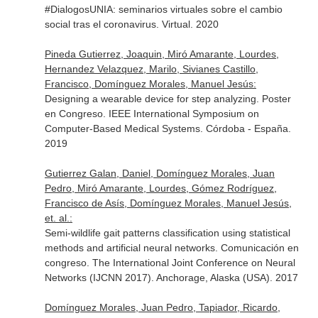
#DialogosUNIA: seminarios virtuales sobre el cambio
social tras el coronavirus. Virtual. 2020
Pineda Gutierrez, Joaquin, Miró Amarante, Lourdes,
Hernandez Velazquez, Marilo, Sivianes Castillo,
Francisco, Domínguez Morales, Manuel Jesús:
Designing a wearable device for step analyzing. Poster
en Congreso. IEEE International Symposium on
Computer-Based Medical Systems. Córdoba - España.
2019
Gutierrez Galan, Daniel, Domínguez Morales, Juan
Pedro, Miró Amarante, Lourdes, Gómez Rodríguez,
Francisco de Asís, Domínguez Morales, Manuel Jesús,
et. al.:
Semi-wildlife gait patterns classification using statistical
methods and artificial neural networks. Comunicación en
congreso. The International Joint Conference on Neural
Networks (IJCNN 2017). Anchorage, Alaska (USA). 2017
Domínguez Morales, Juan Pedro, Tapiador, Ricardo,