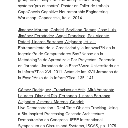
systems:'pro et contra'. Poster en Taller de trabajo.
CapoCaccia Cognitive Neuromorphic Engineering
Workshop. Capocaccia, Italia. 2014
Jimenez Moreno, Gabriel, Sevillano Ramos, Jose Luis,
Jiménez Fernández, Ángel Francisco, Paz Vicente,
Rafael, Linares Barranco, Alejandro, et. al.:
Entrenamiento de la Creatividad y la Innovaci?N en la
Ingenier?a de Computadores Bas?Ndose en la
Metodolog?a de Aprendizaje Por Proyectos. Ponencia
en Jornada. Jornadas de la Ense?Anza Universitaria de
la Inform?Tica XVI. 2011. Actas de las XVII Jornadas de
la Ense?Anza de la Inform?Tica. 135. 141
Gómez Rodríguez, Francisco de Asís, Miró Amarante,
Lourdes, Diaz del Rio, Fernando, Linares Barranco,
Alejandro, Jimenez Moreno, Gabriel:
Live Demonstration : Real Time Objects Tracking Using
a Bio-Inspired Processing Cascade Architecture.
Demostración en Congreso. IEEE International
Symposium on Circuits and Systems, ISCAS, pp. 1979-