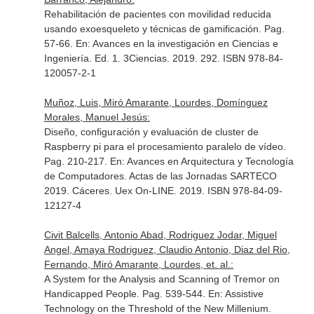
Rehabilitación de pacientes con movilidad reducida
usando exoesqueleto y técnicas de gamificación. Pag.
57-66.
En: Avances en la investigación en Ciencias e
Ingeniería
. Ed. 1. 3Ciencias. 2019. 292. ISBN 978-84-
120057-2-1
Muñoz, Luis, Miró Amarante, Lourdes, Domínguez
Morales, Manuel Jesús:
Diseño, configuración y evaluación de cluster de
Raspberry pi para el procesamiento paralelo de vídeo.
Pag. 210-217.
En: Avances en Arquitectura y Tecnología
de Computadores. Actas de las Jornadas SARTECO
2019
. Cáceres. Uex On-LINE. 2019. ISBN 978-84-09-
12127-4
Civit Balcells, Antonio Abad, Rodriguez Jodar, Miguel
Angel, Amaya Rodriguez, Claudio Antonio, Diaz del Rio,
Fernando, Miró Amarante, Lourdes, et. al.:
A System for the Analysis and Scanning of Tremor on
Handicapped People. Pag. 539-544.
En: Assistive
Technology on the Threshold of the New Millenium
.