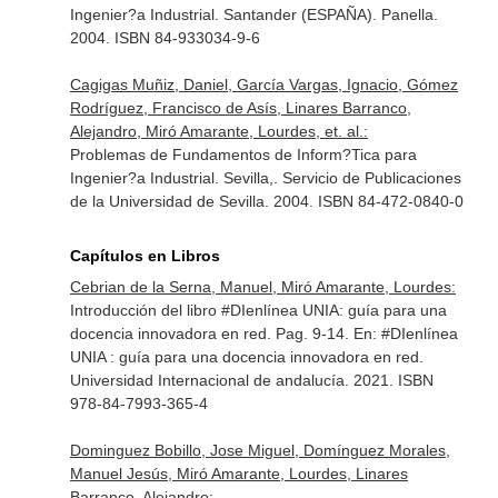
Ingenier?a Industrial. Santander (ESPAÑA). Panella.
2004. ISBN 84-933034-9-6
Cagigas Muñiz, Daniel, García Vargas, Ignacio, Gómez
Rodríguez, Francisco de Asís, Linares Barranco,
Alejandro, Miró Amarante, Lourdes, et. al.:
Problemas de Fundamentos de Inform?Tica para
Ingenier?a Industrial. Sevilla,. Servicio de Publicaciones
de la Universidad de Sevilla. 2004. ISBN 84-472-0840-0
Capítulos en Libros
Cebrian de la Serna, Manuel, Miró Amarante, Lourdes:
Introducción del libro #DIenlínea UNIA: guía para una
docencia innovadora en red. Pag. 9-14.
En: #DIenlínea
UNIA : guía para una docencia innovadora en red
.
Universidad Internacional de andalucía. 2021. ISBN
978-84-7993-365-4
Dominguez Bobillo, Jose Miguel, Domínguez Morales,
Manuel Jesús, Miró Amarante, Lourdes, Linares
Barranco, Alejandro: