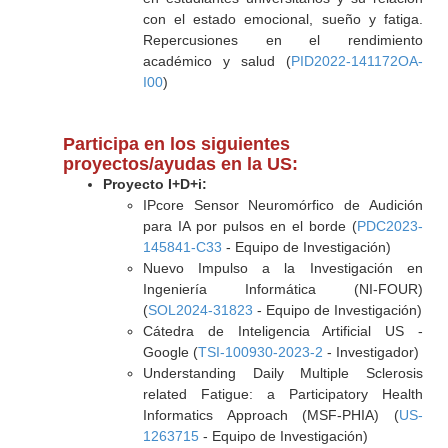
con el estado emocional, sueño y fatiga.
Repercusiones en el rendimiento
académico y salud (
PID2022-141172OA-
I00
)
Participa en los siguientes
proyectos/ayudas en la US:
Proyecto I+D+i:
IPcore Sensor Neuromórfico de Audición
para IA por pulsos en el borde (
PDC2023-
145841-C33
- Equipo de Investigación)
Nuevo Impulso a la Investigación en
Ingeniería Informática (NI-FOUR)
(
SOL2024-31823
- Equipo de Investigación)
Cátedra de Inteligencia Artificial US -
Google (
TSI-100930-2023-2
- Investigador)
Understanding Daily Multiple Sclerosis
related Fatigue: a Participatory Health
Informatics Approach (MSF-PHIA) (
US-
1263715
- Equipo de Investigación)