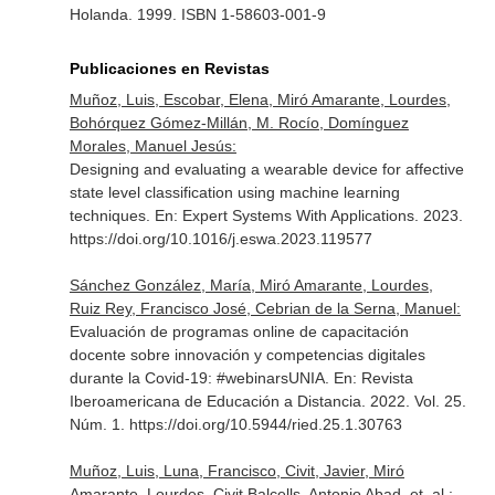
Holanda. 1999. ISBN 1-58603-001-9
Publicaciones en Revistas
Muñoz, Luis, Escobar, Elena, Miró Amarante, Lourdes,
Bohórquez Gómez-Millán, M. Rocío, Domínguez
Morales, Manuel Jesús:
Designing and evaluating a wearable device for affective
state level classification using machine learning
techniques.
En: Expert Systems With Applications
. 2023.
https://doi.org/10.1016/j.eswa.2023.119577
Sánchez González, María, Miró Amarante, Lourdes,
Ruiz Rey, Francisco José, Cebrian de la Serna, Manuel:
Evaluación de programas online de capacitación
docente sobre innovación y competencias digitales
durante la Covid-19: #webinarsUNIA.
En: Revista
Iberoamericana de Educación a Distancia
. 2022. Vol. 25.
Núm. 1. https://doi.org/10.5944/ried.25.1.30763
Muñoz, Luis, Luna, Francisco, Civit, Javier, Miró
Amarante, Lourdes, Civit Balcells, Antonio Abad, et. al.: