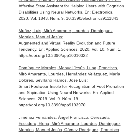
Affective State Assistant for Helping Users with Cognition
Disabilities Using Neural Networks.
En: Electronics
.
2020. Vol. 1843. Núm. 9. 10.3390/electronics9111843
Muñoz, Luis, Miró Amarante, Lourdes, Domínguez
Morales, Manuel Jesús:
Augmented and Virtual Reality Evolution and Future
Tendency.
En: Applied Sciences
. 2020. Vol. 10. Núm. 1.
https://doi.org/10.3390/app10010322
Domínguez Morales, Manuel Jesús, Luna, Francisco,
Miró Amarante, Lourdes, Hernández Velázquez, María
Dolores, Sevillano Ramos, Jose Luis:
Smart Footwear Insole for Recognition of Foot Pronation
and Supination Using Neural Networks.
En: Applied
Sciences
. 2019. Vol. 9. Núm. 19.
https://doi.org/10.3390/app9193970
Jiménez Fernández, Ángel Francisco, Cerezuela
Escudero, Elena, Miró Amarante, Lourdes, Domínguez
Morales, Manuel Jesús, Gómez Rodríguez, Francisco