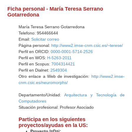
Ficha personal - María Teresa Serrano
Gotarredona
María Teresa Serrano Gotarredona
Telefono: 954466644
Email:
Solicitar correo
Página personal:
http://www2.imse-cnm.csic.es/~terese/
Perfil en ORCID:
0000-0001-5714-2526
Perfil en WOS:
H-5263-2011
Perfil en Scopus:
7004314421
Perfil en Dialnet:
2549304
Otro enlace a Web de investigación:
http://www2.imse-
cnm.csic.es/neuromorphs/
Departamento/Unidad:
Arquitectura y Tecnología de
Computadores
Situación profesional: Profesor Asociado
Participa en los siguientes
proyectos/ayudas en la US:
Proyecto I+D+i: