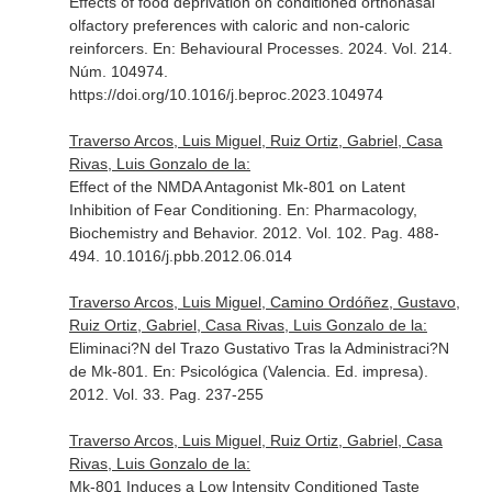
Effects of food deprivation on conditioned orthonasal
olfactory preferences with caloric and non-caloric
reinforcers.
En: Behavioural Processes
. 2024. Vol. 214.
Núm. 104974.
https://doi.org/10.1016/j.beproc.2023.104974
Traverso Arcos, Luis Miguel, Ruiz Ortiz, Gabriel, Casa
Rivas, Luis Gonzalo de la:
Effect of the NMDA Antagonist Mk-801 on Latent
Inhibition of Fear Conditioning.
En: Pharmacology,
Biochemistry and Behavior
. 2012. Vol. 102. Pag. 488-
494. 10.1016/j.pbb.2012.06.014
Traverso Arcos, Luis Miguel, Camino Ordóñez, Gustavo,
Ruiz Ortiz, Gabriel, Casa Rivas, Luis Gonzalo de la:
Eliminaci?N del Trazo Gustativo Tras la Administraci?N
de Mk-801.
En: Psicológica (Valencia. Ed. impresa)
.
2012. Vol. 33. Pag. 237-255
Traverso Arcos, Luis Miguel, Ruiz Ortiz, Gabriel, Casa
Rivas, Luis Gonzalo de la:
Mk-801 Induces a Low Intensity Conditioned Taste