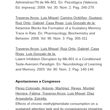
Administraci?N de Mk-801.
En: Psicológica (Valencia.
Ed. impresa)
. 2009. Vol. 30. Núm. 2. Pag. 245-270
Traverso Arcos, Luis Miguel, Camino Ordóñez, Gustavo,
Ruiz Ortiz, Gabriel, Casa Rivas, Luis Gonzalo de la:
Ketamine Blocks the Formation of a Gustatory Memory
Trace in Rats.
En: Pharmacology, Biochemistry and
Behavior
. 2008. Vol. 90. Núm. 3. Pag. 305-311
Traverso Arcos, Luis Miguel, Ruiz Ortiz, Gabriel, Casa
Rivas, Luis Gonzalo de la:
Latent Inhibition Disruption by Mk-801 in a Conditioned
Taste-Aversion Paradigm.
En: Neurobiology of Learning
and Memory
. 2003. Vol. 80. Núm. 2. Pag. 140-146
Aportaciones a Congresos
Pérez-Colorado, Antonio, Martínez, Reyes, Montiel
Herrera, Fátima, Traverso Arcos, Luis Miguel, Díaz
Argandoña, Estrella:
Effects of chronic methylphenidate consumption on a
sustained attention task and its consequences impairing