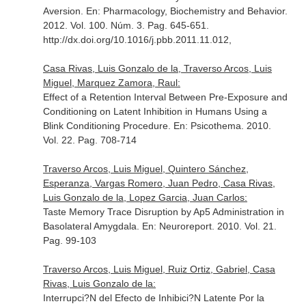
Aversion.
En: Pharmacology, Biochemistry and Behavior
.
2012. Vol. 100. Núm. 3. Pag. 645-651.
http://dx.doi.org/10.1016/j.pbb.2011.11.012,
Casa Rivas, Luis Gonzalo de la, Traverso Arcos, Luis
Miguel, Marquez Zamora, Raul:
Effect of a Retention Interval Between Pre-Exposure and
Conditioning on Latent Inhibition in Humans Using a
Blink Conditioning Procedure.
En: Psicothema
. 2010.
Vol. 22. Pag. 708-714
Traverso Arcos, Luis Miguel, Quintero Sánchez,
Esperanza, Vargas Romero, Juan Pedro, Casa Rivas,
Luis Gonzalo de la, Lopez Garcia, Juan Carlos:
Taste Memory Trace Disruption by Ap5 Administration in
Basolateral Amygdala.
En: Neuroreport
. 2010. Vol. 21.
Pag. 99-103
Traverso Arcos, Luis Miguel, Ruiz Ortiz, Gabriel, Casa
Rivas, Luis Gonzalo de la:
Interrupci?N del Efecto de Inhibici?N Latente Por la