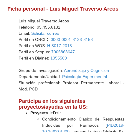
Ficha personal - Luis Miguel Traverso Arcos
Luis Miguel Traverso Arcos
Telefono: 95.455.6132
Email:
Solicitar correo
Perfil en ORCID:
0000-0001-8133-8158
Perfil en WOS:
H-8017-2015
Perfil en Scopus:
7006863647
Perfil en Dialnet:
1955569
Grupo de Investigación:
Aprendizaje y Cognicion
Departamento/Unidad:
Psicología Experimental
Situación profesional: Profesor Permanente Laboral -
Mod. PCD
Participa en los siguientes
proyectos/ayudas en la US:
Proyecto I+D+i:
Condicionamiento Clásico de Respuestas
Inducidas por Fármacos (
PID2019-
107530GB-I00
- Equipo Trabajo (Solicitud))