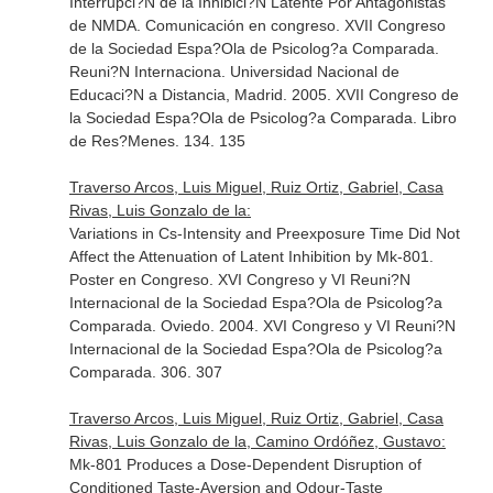
Interrupci?N de la Inhibici?N Latente Por Antagonistas
de NMDA. Comunicación en congreso. XVII Congreso
de la Sociedad Espa?Ola de Psicolog?a Comparada.
Reuni?N Internaciona. Universidad Nacional de
Educaci?N a Distancia, Madrid. 2005. XVII Congreso de
la Sociedad Espa?Ola de Psicolog?a Comparada. Libro
de Res?Menes. 134. 135
Traverso Arcos, Luis Miguel, Ruiz Ortiz, Gabriel, Casa
Rivas, Luis Gonzalo de la:
Variations in Cs-Intensity and Preexposure Time Did Not
Affect the Attenuation of Latent Inhibition by Mk-801.
Poster en Congreso. XVI Congreso y VI Reuni?N
Internacional de la Sociedad Espa?Ola de Psicolog?a
Comparada. Oviedo. 2004. XVI Congreso y VI Reuni?N
Internacional de la Sociedad Espa?Ola de Psicolog?a
Comparada. 306. 307
Traverso Arcos, Luis Miguel, Ruiz Ortiz, Gabriel, Casa
Rivas, Luis Gonzalo de la, Camino Ordóñez, Gustavo:
Mk-801 Produces a Dose-Dependent Disruption of
Conditioned Taste-Aversion and Odour-Taste