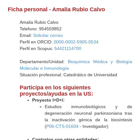
Ficha personal - Amalia Rubio Calvo
Amalia Rubio Calvo
Telefono: 954559852
Email:
Solicitar correo
Perfil en ORCID:
0000-0002-5905-0534
Perfil en Scopus:
54421114700
Departamento/Unidad:
Bioquímica Médica y Biología
Molecular e Inmunología
Situación profesional: Catedrático de Universidad
Participa en los siguientes
proyectos/ayudas en la US:
Proyecto I+D+i:
Estudios inmunobiológicos y de
degeneración neuronal parkinsoniana tras
la inactivación génica de la biosíntesis
(
P06-CTS-01604
- Investigador)
Contratos con otras entidades: