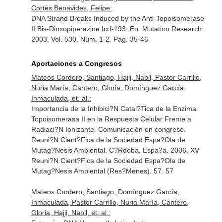
Cortés Benavides, Felipe:
DNA Strand Breaks Induced by the Anti-Topoisomerase
II Bis-Dioxopiperazine Icrf-193.
En: Mutation Research
.
2003. Vol. 530. Núm. 1-2. Pag. 35-46
Aportaciones a Congresos
Mateos Cordero, Santiago, Hajji, Nabil, Pastor Carrillo,
Nuria María, Cantero, Gloria, Domínguez García,
Inmaculada, et. al.:
Importancia de la Inhibici?N Catal?Tica de la Enzima
Topoisomerasa II en la Respuesta Celular Frente a
Radiaci?N Ionizante. Comunicación en congreso.
Reuni?N Cient?Fica de la Sociedad Espa?Ola de
Mutag?Nesis Ambiental. C?Rdoba, Espa?a. 2006. XV
Reuni?N Cient?Fica de la Sociedad Espa?Ola de
Mutag?Nesis Ambiental (Res?Menes). 57. 57
Mateos Cordero, Santiago, Domínguez García,
Inmaculada, Pastor Carrillo, Nuria María, Cantero,
Gloria, Hajji, Nabil, et. al.: