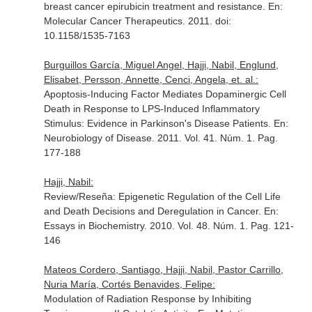
breast cancer epirubicin treatment and resistance.
En:
Molecular Cancer Therapeutics
. 2011. doi:
10.1158/1535-7163
Burguillos García, Miguel Angel, Hajji, Nabil, Englund,
Elisabet, Persson, Annette, Cenci, Angela, et. al.:
Apoptosis-Inducing Factor Mediates Dopaminergic Cell
Death in Response to LPS-Induced Inflammatory
Stimulus: Evidence in Parkinson's Disease Patients.
En:
Neurobiology of Disease
. 2011. Vol. 41. Núm. 1. Pag.
177-188
Hajji, Nabil:
Review/Reseña: Epigenetic Regulation of the Cell Life
and Death Decisions and Deregulation in Cancer.
En:
Essays in Biochemistry
. 2010. Vol. 48. Núm. 1. Pag. 121-
146
Mateos Cordero, Santiago, Hajji, Nabil, Pastor Carrillo,
Nuria María, Cortés Benavides, Felipe:
Modulation of Radiation Response by Inhibiting