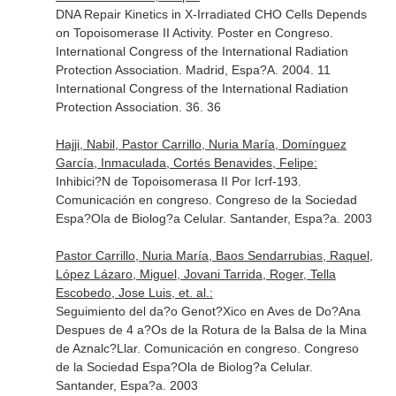
DNA Repair Kinetics in X-Irradiated CHO Cells Depends
on Topoisomerase II Activity. Poster en Congreso.
International Congress of the International Radiation
Protection Association. Madrid, Espa?A. 2004. 11
International Congress of the International Radiation
Protection Association. 36. 36
Hajji, Nabil, Pastor Carrillo, Nuria María, Domínguez
García, Inmaculada, Cortés Benavides, Felipe:
Inhibici?N de Topoisomerasa II Por Icrf-193.
Comunicación en congreso. Congreso de la Sociedad
Espa?Ola de Biolog?a Celular. Santander, Espa?a. 2003
Pastor Carrillo, Nuria María, Baos Sendarrubias, Raquel,
López Lázaro, Miguel, Jovani Tarrida, Roger, Tella
Escobedo, Jose Luis, et. al.:
Seguimiento del da?o Genot?Xico en Aves de Do?Ana
Despues de 4 a?Os de la Rotura de la Balsa de la Mina
de Aznalc?Llar. Comunicación en congreso. Congreso
de la Sociedad Espa?Ola de Biolog?a Celular.
Santander, Espa?a. 2003