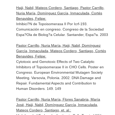
Hajji, Nabil, Mateos Cordero, Santiago, Pastor Carrillo,
Nuria María, Domínguez García, Inmaculada, Cortés
Benavides, Felipe:
Inhibici?N de Topoisomerasa II Por Icrf-193.
Comunicación en congreso. Congreso de la Sociedad
Espa?Ola de Biolog?a Celular. Santander, Espa?a. 2003
Pastor Carrillo, Nuria María, Hajji, Nabil, Domínguez
García, Inmaculada, Mateos Cordero, Santiago, Cortés
Benavides, Felipe:
Cytotoxic and Genotoxic Effects of Two Catalytic
Inhibitors of Topoisomerase II in CHO Cells. Poster en
Congreso. European Environmental Mutagen Society
Meeting. Varsovia, Polonia. 2002. DNA Damage and
Repair. Fundamental Aspects and Contribution to
Human Disorders. 149. 149
Pastor Carrillo, Nuria María, Flores Sanabria, María
José, Hajji, Nabil, Domínguez García, Inmaculada,
Mateos Cordero, Santiago, et. al.: