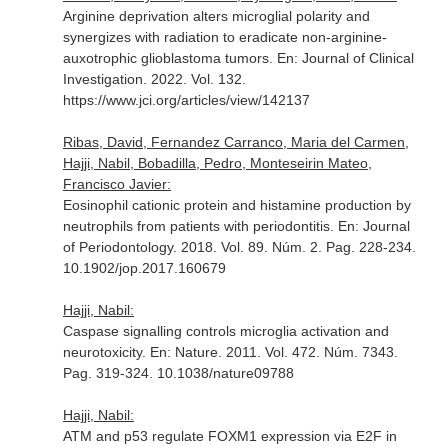
Arginine deprivation alters microglial polarity and
synergizes with radiation to eradicate non-arginine-
auxotrophic glioblastoma tumors.
En: Journal of Clinical
Investigation
. 2022. Vol. 132.
https://www.jci.org/articles/view/142137
Ribas, David, Fernandez Carranco, Maria del Carmen,
Hajji, Nabil, Bobadilla, Pedro, Monteseirin Mateo,
Francisco Javier:
Eosinophil cationic protein and histamine production by
neutrophils from patients with periodontitis.
En: Journal
of Periodontology
. 2018. Vol. 89. Núm. 2. Pag. 228-234.
10.1902/jop.2017.160679
Hajji, Nabil:
Caspase signalling controls microglia activation and
neurotoxicity.
En: Nature
. 2011. Vol. 472. Núm. 7343.
Pag. 319-324. 10.1038/nature09788
Hajji, Nabil:
ATM and p53 regulate FOXM1 expression via E2F in