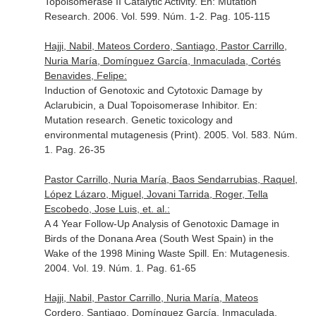
Topoisomerase II Catalytic Activity.
En: Mutation
Research
. 2006. Vol. 599. Núm. 1-2. Pag. 105-115
Hajji, Nabil, Mateos Cordero, Santiago, Pastor Carrillo,
Nuria María, Domínguez García, Inmaculada, Cortés
Benavides, Felipe:
Induction of Genotoxic and Cytotoxic Damage by
Aclarubicin, a Dual Topoisomerase Inhibitor.
En:
Mutation research. Genetic toxicology and
environmental mutagenesis (Print)
. 2005. Vol. 583. Núm.
1. Pag. 26-35
Pastor Carrillo, Nuria María, Baos Sendarrubias, Raquel,
López Lázaro, Miguel, Jovani Tarrida, Roger, Tella
Escobedo, Jose Luis, et. al.:
A 4 Year Follow-Up Analysis of Genotoxic Damage in
Birds of the Donana Area (South West Spain) in the
Wake of the 1998 Mining Waste Spill.
En: Mutagenesis
.
2004. Vol. 19. Núm. 1. Pag. 61-65
Hajji, Nabil, Pastor Carrillo, Nuria María, Mateos
Cordero, Santiago, Domínguez García, Inmaculada,