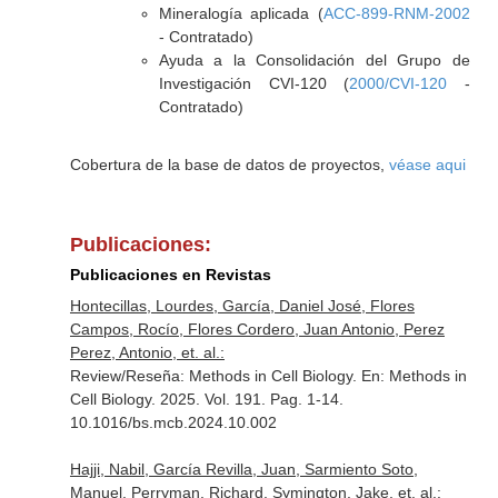
Mineralogía aplicada (
ACC-899-RNM-2002
- Contratado)
Ayuda a la Consolidación del Grupo de
Investigación CVI-120 (
2000/CVI-120
-
Contratado)
Cobertura de la base de datos de proyectos,
véase aqui
Publicaciones:
Publicaciones en Revistas
Hontecillas, Lourdes, García, Daniel José, Flores
Campos, Rocío, Flores Cordero, Juan Antonio, Perez
Perez, Antonio, et. al.:
Review/Reseña: Methods in Cell Biology.
En: Methods in
Cell Biology
. 2025. Vol. 191. Pag. 1-14.
10.1016/bs.mcb.2024.10.002
Hajji, Nabil, García Revilla, Juan, Sarmiento Soto,
Manuel, Perryman, Richard, Symington, Jake, et. al.: