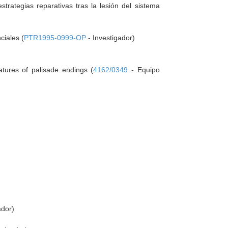
trategias reparativas tras la lesión del sistema
ciales (
PTR1995-0999-OP
- Investigador)
atures of palisade endings (
4162/0349
- Equipo
ador)