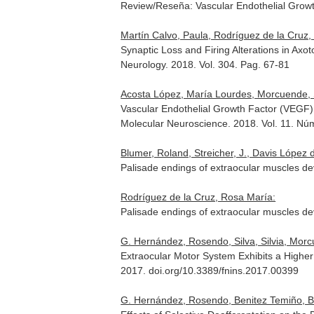
Review/Reseña: Vascular Endothelial Growt
Martín Calvo, Paula, Rodríguez de la Cruz,
Synaptic Loss and Firing Alterations in Ax
Neurology
. 2018. Vol. 304. Pag. 67-81
Acosta López, María Lourdes, Morcuende, Sa
Vascular Endothelial Growth Factor (VEGF) 
Molecular Neuroscience
. 2018. Vol. 11. N
Blumer, Roland, Streicher, J., Davis López
Palisade endings of extraocular muscles dev
Rodríguez de la Cruz, Rosa María:
Palisade endings of extraocular muscles dev
G. Hernández, Rosendo, Silva, Silvia, Morcu
Extraocular Motor System Exhibits a High
2017. doi.org/10.3389/fnins.2017.00399
G. Hernández, Rosendo, Benitez Temiño, Bea