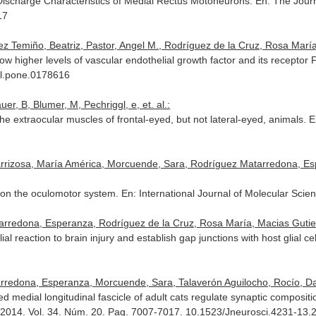
e Discharge Characteristics of Medial Rectus Motoneurons.
En: The Jour
17
ez Temiño, Beatriz, Pastor, Angel M., Rodríguez de la Cruz, Rosa María, 
ow higher levels of vascular endothelial growth factor and its receptor
nal.pone.0178616
, B, Blumer, M, Pechriggl, e, et. al.:
he extraocular muscles of frontal-eyed, but not lateral-eyed, animals.
E
arrizosa, María América, Morcuende, Sara, Rodríguez Matarredona, Es
s on the oculomotor system.
En: International Journal of Molecular Scie
rredona, Esperanza, Rodríguez de la Cruz, Rosa María, Macias Gutierrez
al reaction to brain injury and establish gap junctions with host glial ce
redona, Esperanza, Morcuende, Sara, Talaverón Aguilocho, Rocío, Davi
ned medial longitudinal fascicle of adult cats regulate synaptic composit
 2014. Vol. 34. Núm. 20. Pag. 7007-7017. 10.1523/Jneurosci.4231-13.