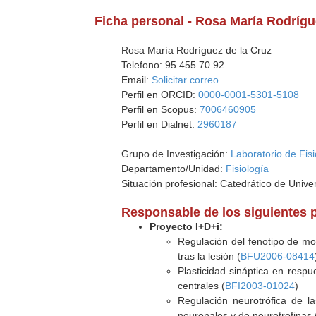
Ficha personal - Rosa María Rodrígu
Rosa María Rodríguez de la Cruz
Telefono: 95.455.70.92
Email:
Solicitar correo
Perfil en ORCID:
0000-0001-5301-5108
Perfil en Scopus:
7006460905
Perfil en Dialnet:
2960187
Grupo de Investigación:
Laboratorio de Fisi
Departamento/Unidad:
Fisiología
Situación profesional: Catedrático de Unive
Responsable de los siguientes 
Proyecto I+D+i:
Regulación del fenotipo de mot
tras la lesión (
BFU2006-08414
Plasticidad sináptica en respu
centrales (
BFI2003-01024
)
Regulación neurotrófica de l
neuronales y de neurotrofinas 