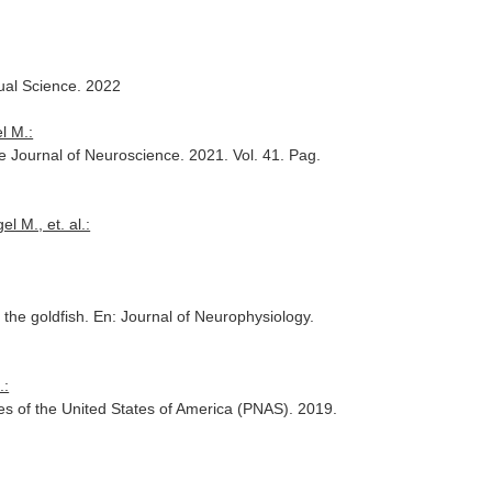
ual Science
. 2022
l M.:
e Journal of Neuroscience
. 2021. Vol. 41. Pag.
 M., et. al.:
 the goldfish.
En: Journal of Neurophysiology
.
.:
es of the United States of America (PNAS)
. 2019.