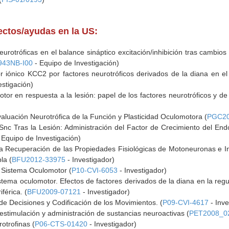
yectos/ayudas en la US:
eurotróficas en el balance sináptico excitación/inhibición tras cambio
943NB-I00
- Equipo de Investigación)
r iónico KCC2 por factores neurotróficos derivados de la diana en e
estigación)
tor en respuesta a la lesión: papel de los factores neurotróficos y de 
aluación Neurotrófica de la Función y Plasticidad Oculomotora (
PGC20
Snc Tras la Lesión: Administración del Factor de Crecimiento del End
 Equipo de Investigación)
a Recuperación de las Propiedades Fisiológicas de Motoneuronas e I
la (
BFU2012-33975
- Investigador)
el Sistema Oculomotor (
P10-CVI-6053
- Investigador)
stema oculomotor. Efectos de factores derivados de la diana en la re
férica. (
BFU2009-07121
- Investigador)
e Decisiones y Codificación de los Movimientos. (
P09-CVI-4617
- Inve
estimulación y administración de sustancias neuroactivas (
PET2008_0
rotrofinas (
P06-CTS-01420
- Investigador)