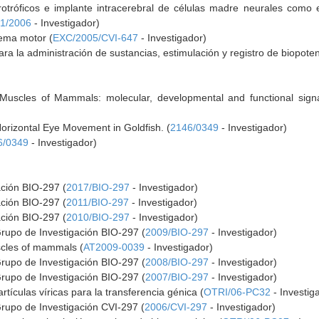
otróficos e implante intracerebral de células madre neurales como es
1/2006
- Investigador)
stema motor (
EXC/2005/CVI-647
- Investigador)
ra la administración de sustancias, estimulación y registro de biopoten
r Muscles of Mammals: molecular, developmental and functional sign
Horizontal Eye Movement in Goldfish. (
2146/0349
- Investigador)
6/0349
- Investigador)
ación BIO-297 (
2017/BIO-297
- Investigador)
ación BIO-297 (
2011/BIO-297
- Investigador)
ación BIO-297 (
2010/BIO-297
- Investigador)
Grupo de Investigación BIO-297 (
2009/BIO-297
- Investigador)
scles of mammals (
AT2009-0039
- Investigador)
Grupo de Investigación BIO-297 (
2008/BIO-297
- Investigador)
Grupo de Investigación BIO-297 (
2007/BIO-297
- Investigador)
tículas víricas para la transferencia génica (
OTRI/06-PC32
- Investig
Grupo de Investigación CVI-297 (
2006/CVI-297
- Investigador)