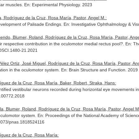
lar muscles.
En: Experimental Physiology
. 2023
, Rodríguez de la Cruz, Rosa María, Pastor, Angel M.:
evelopment of Palisade Endings.
En: Investigative Ophthalmology & Vis
ndo, Blumer, Roland, Rodríguez de la Cruz, Rosa María, Pastor, Ange
 respective contribution in the oculomotor medial rectus pool?.
En: Th
ROSCI.1480-21.2021
lez Ortiz, José Miguel, Rodríguez de la Cruz, Rosa María, Pastor, Angel
ntation in the oculomotor system.
En: Brain Structure and Function
. 2019
ríguez de la Cruz, Rosa María, Baker, Robert, Straka, Hans:
ntified vestibular neurons recorded during horizontal eye movements in
n.00772.2018
a, Blumer, Roland, Rodríguez de la Cruz, Rosa María, Pastor, Angel M
 oculomotor system.
En: Proceedings of the National Academy of Scienc
0.1073/pnas.1818524116
ríguez de la Cruz, Rosa María: