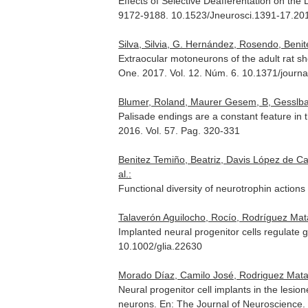
Effects of Selective Deafferentation on th
9172-9188. 10.1523/Jneurosci.1391-17.20
Silva, Silvia, G. Hernández, Rosendo, Benit
Extraocular motoneurons of the adult rat sh
One
. 2017. Vol. 12. Núm. 6. 10.1371/jour
Blumer, Roland, Maurer Gesem, B, Gesslbauer
Palisade endings are a constant feature in t
2016. Vol. 57. Pag. 320-331
Benitez Temiño, Beatriz, Davis López de C
al.:
Functional diversity of neurotrophin action
Talaverón Aguilocho, Rocío, Rodríguez Mata
Implanted neural progenitor cells regulate gli
10.1002/glia.22630
Morado Díaz, Camilo José, Rodriguez Matar
Neural progenitor cell implants in the lesio
neurons.
En: The Journal of Neuroscience
.