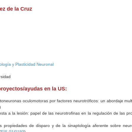
ez de la Cruz
ología y Plasticidad Neuronal
rsidad
proyectos/ayudas en la US:
oneuronas oculomotoras por factores neurotróficos: un abordaje multi
)
esta a la lesión: papel de las neurotrofinas en la regulación de las p
as propiedades de disparo y de la sinaptología aferente sobre neu
(
FIS-01/0193
)