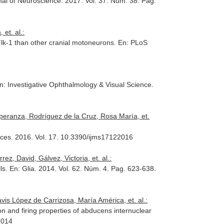
nal of Neuroscience
. 2017. Vol. 37. Núm. 38. Pag.
et. al.:
 Flk-1 than other cranial motoneurons.
En: PLoS
n: Investigative Ophthalmology & Visual Science
.
peranza, Rodríguez de la Cruz, Rosa María, et.
nces
. 2016. Vol. 17. 10.3390/ijms17122016
, David, Gálvez, Victoria, et. al.:
lls.
En: Glia
. 2014. Vol. 62. Núm. 4. Pag. 623-638.
s López de Carrizosa, María América, et. al.:
ion and firing properties of abducens internuclear
2014