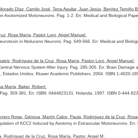
orado Díaz, Camilo José, Tena Aguilar, Juan Jesús, Benítez Temiño,Bea
on Axotomized Motoneurons. Pag. 1-2.
En: Medical and Biological Pape
ruz, Rosa María, Pastor Loro, Angel Manuel:
Neurotoxin in Abducens Neurons. Pag. 549-566.
En: Medical and Biolog
atriz, Rodríguez de la Cruz, Rosa María, Pastor Loro, Angel Manuel:
Central Nervous System After Injury. Pag. 285-305.
En: Brain Damage an
on, Estados Unidos. Kluwer Academic Publishers. 2004. ISBN 1-4020-18
sa María, Baker, Robert:
. Pag. 359-381.
En: ISBN: 0444823131
. Holanda. 1997. ISBN 0-444-82
rero Rojas, Génova, Martín Calvo, Paula, Rodríguez de la Cruz, Rosa M
ulation of KCC2 Induced by Axotomy in Extraocular Motoneurons.
En: 
, Rodríguez de la Cruz, Rosa María, Pastor, Angel M.: