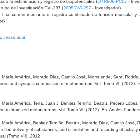
ara la estimulación y registro de biopotenciales (
OTRI/06-PC07
- Inve
Grupo de Investigación CVI-297 (
2005/CVI-297
- Investigador)
 final común mediante el registro combinado de tensión muscular y a
or)
s,
véase aqui
a, María América, Morado Díaz, Camilo José, Morcuende, Sara, Rodríg
tterns and synaptic composition of motoneurons. Vol. Tomo VII (2012).
E
 María América, Tena, Juan J, Benitez Temiño, Beatriz, Pecero López, M
on axotomized motoneurons. Vol. Tomo VII (2012).
En: Anales Fundaci
, María América, Benitez Temiño, Beatriz, Morado Díaz, Camilo José, 
trolled delivery of substances, and stimulation and recording of activit
al (Tomo VII)
. 2012