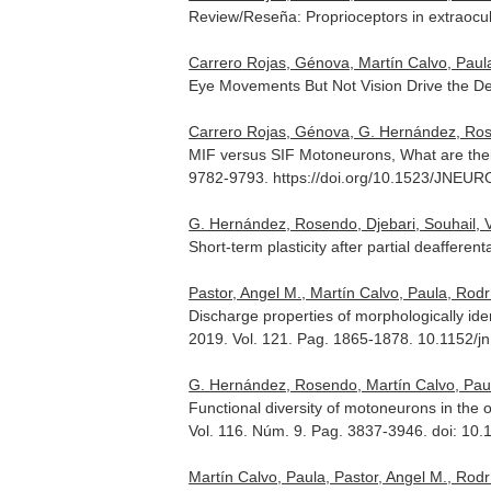
Review/Reseña: Proprioceptors in extraocu
Carrero Rojas, Génova, Martín Calvo, Paula
Eye Movements But Not Vision Drive the D
Carrero Rojas, Génova, G. Hernández, Rose
MIF versus SIF Motoneurons, What are their
9782-9793. https://doi.org/10.1523/JNEU
G. Hernández, Rosendo, Djebari, Souhail, Vé
Short-term plasticity after partial deaffere
Pastor, Angel M., Martín Calvo, Paula, Rod
Discharge properties of morphologically ide
2019. Vol. 121. Pag. 1865-1878. 10.1152/j
G. Hernández, Rosendo, Martín Calvo, Paul
Functional diversity of motoneurons in the
Vol. 116. Núm. 9. Pag. 3837-3946. doi: 1
Martín Calvo, Paula, Pastor, Angel M., Rod