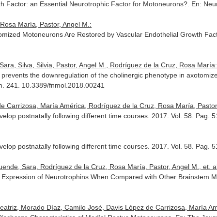
h Factor: an Essential Neurotrophic Factor for Motoneurons?.
En: Neu
 Rosa María, Pastor, Angel M.:
otomized Motoneurons Are Restored by Vascular Endothelial Growth Fac
ra, Silva, Silvia, Pastor, Angel M., Rodríguez de la Cruz, Rosa María
prevents the downregulation of the cholinergic phenotype in axotomiz
úm. 241. 10.3389/fnmol.2018.00241
 de Carrizosa, María América, Rodríguez de la Cruz, Rosa María, Pastor
elop postnatally following different time courses. 2017. Vol. 58. Pag.
elop postnatally following different time courses. 2017. Vol. 58. Pag.
ende, Sara, Rodríguez de la Cruz, Rosa María, Pastor, Angel M., et. al
er Expression of Neurotrophins When Compared with Other Brainstem 
triz, Morado Díaz, Camilo José, Davis López de Carrizosa, María Amér