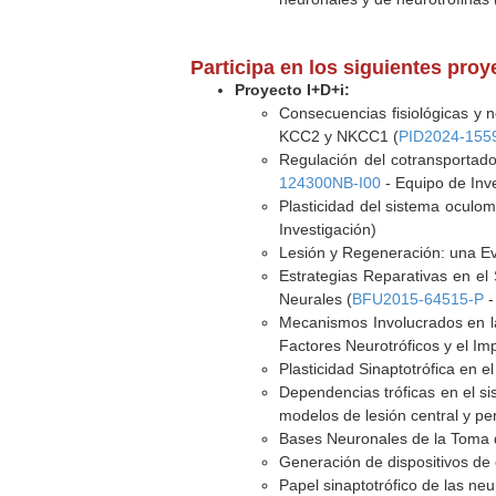
Participa en los siguientes pro
Proyecto I+D+i:
Consecuencias fisiológicas y n
KCC2 y NKCC1 (
PID2024-155
Regulación del cotransportado
124300NB-I00
- Equipo de Inv
Plasticidad del sistema oculomo
Investigación)
Lesión y Regeneración: una Ev
Estrategias Reparativas en el 
Neurales (
BFU2015-64515-P
-
Mecanismos Involucrados en l
Factores Neurotróficos y el Imp
Plasticidad Sinaptotrófica en 
Dependencias tróficas en el si
modelos de lesión central y peri
Bases Neuronales de la Toma d
Generación de dispositivos de 
Papel sinaptotrófico de las neu