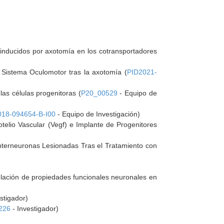
s inducidos por axotomía en los cotransportadores
l Sistema Oculomotor tras la axotomía (
PID2021-
las células progenitoras (
P20_00529
- Equipo de
18-094654-B-I00
- Equipo de Investigación)
otelio Vascular (Vegf) e Implante de Progenitores
nterneuronas Lesionadas Tras el Tratamiento con
gulación de propiedades funcionales neuronales en
stigador)
226
- Investigador)