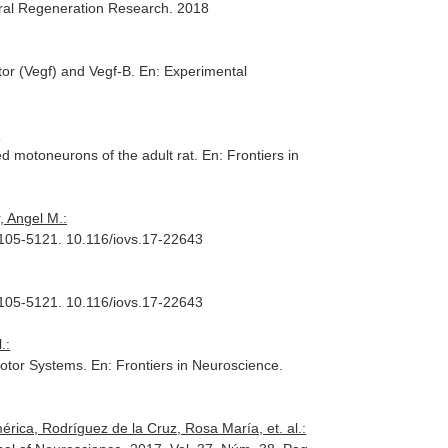
ral Regeneration Research
. 2018
tor (Vegf) and Vegf-B.
En: Experimental
:
ed motoneurons of the adult rat.
En: Frontiers in
, Angel M.:
 5105-5121. 10.116/iovs.17-22643
 5105-5121. 10.116/iovs.17-22643
.:
Motor Systems.
En: Frontiers in Neuroscience
.
ica, Rodríguez de la Cruz, Rosa María, et. al.: