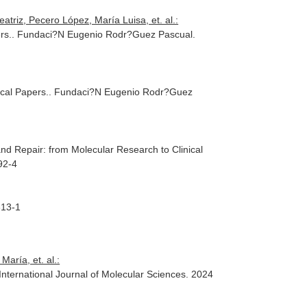
triz, Pecero López, María Luisa, et. al.:
rs.
. Fundaci?N Eugenio Rodr?Guez Pascual.
ical Papers.
. Fundaci?N Eugenio Rodr?Guez
d Repair: from Molecular Research to Clinical
92-4
313-1
aría, et. al.:
International Journal of Molecular Sciences
. 2024