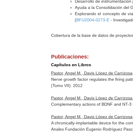
Desarrollo de instrumentación p
Ayuda a la Consolidación del 
Explorando el concepto de vía
(
BFU2004-0273-E
- Investigad
Cobertura de la base de datos de proyecto
Publicaciones:
Capítulos en Libros
Pastor, Angel M., Davis López de Carrizos
Nerve growth factor regulates the firing pa
(Tomo VII)
. 2012
Pastor, Angel M., Davis López de Carrizosa,
Complementary actions of BDNF and NT-3 
Pastor, Angel M., Davis López de Carrizosa
A chronically-implantable device for the con
Anales Fundación Eugenio Rodríguez Pascu