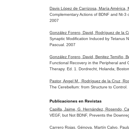
Davis López de Carrizosa, María América, M
Complementary Actions of BDNF and Nt-3 
2007
González Forero, David, Rodríguez de la C
Synaptic Modification Induced by Tetanus 
Pascual. 2007
González Forero, David, Benitez Temiño, Be
Functional Recovery in the Peripheral and 
Therapy
. Ed. 1. Dordrecht, Holanda; Bost
Pastor, Angel M., Rodríguez de la Cruz, Ro
The Cerebellum: from Structure to Control
Publicaciones en Revistas
Capilla, Jaime, G. Hernández, Rosendo, Car
VEGF, but Not BDNF, Prevents the Downreg
Carrero Rojas, Génova, Martín Calvo, Paula