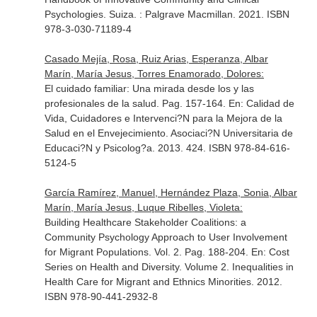
Psychologies
. Suiza. : Palgrave Macmillan. 2021. ISBN
978-3-030-71189-4
Casado Mejía, Rosa, Ruiz Arias, Esperanza, Albar
Marín, María Jesus, Torres Enamorado, Dolores:
El cuidado familiar: Una mirada desde los y las
profesionales de la salud. Pag. 157-164.
En: Calidad de
Vida, Cuidadores e Intervenci?N para la Mejora de la
Salud en el Envejecimiento
. Asociaci?N Universitaria de
Educaci?N y Psicolog?a. 2013. 424. ISBN 978-84-616-
5124-5
García Ramírez, Manuel, Hernández Plaza, Sonia, Albar
Marín, María Jesus, Luque Ribelles, Violeta:
Building Healthcare Stakeholder Coalitions: a
Community Psychology Approach to User Involvement
for Migrant Populations. Vol. 2. Pag. 188-204.
En: Cost
Series on Health and Diversity. Volume 2. Inequalities in
Health Care for Migrant and Ethnics Minorities
. 2012.
ISBN 978-90-441-2932-8