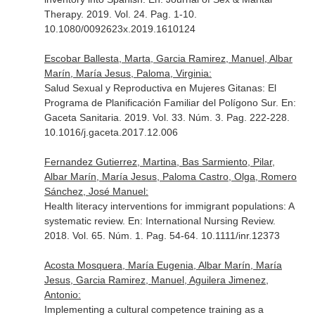
Therapy
. 2019. Vol. 24. Pag. 1-10.
10.1080/0092623x.2019.1610124
Escobar Ballesta, Marta, Garcia Ramirez, Manuel, Albar
Marín, María Jesus, Paloma, Virginia:
Salud Sexual y Reproductiva en Mujeres Gitanas: El
Programa de Planificación Familiar del Polígono Sur.
En:
Gaceta Sanitaria
. 2019. Vol. 33. Núm. 3. Pag. 222-228.
10.1016/j.gaceta.2017.12.006
Fernandez Gutierrez, Martina, Bas Sarmiento, Pilar,
Albar Marín, María Jesus, Paloma Castro, Olga, Romero
Sánchez, José Manuel:
Health literacy interventions for immigrant populations: A
systematic review.
En: International Nursing Review
.
2018. Vol. 65. Núm. 1. Pag. 54-64. 10.1111/inr.12373
Acosta Mosquera, María Eugenia, Albar Marín, María
Jesus, Garcia Ramirez, Manuel, Aguilera Jimenez,
Antonio:
Implementing a cultural competence training as a