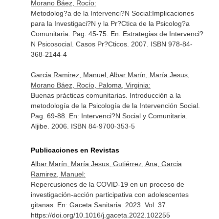
Morano Báez, Rocío:
Metodolog?a de la Intervenci?N Social:Implicaciones
para la Investigaci?N y la Pr?Ctica de la Psicolog?a
Comunitaria. Pag. 45-75.
En: Estrategias de Intervenci?
N Psicosocial. Casos Pr?Cticos
. 2007. ISBN 978-84-
368-2144-4
Garcia Ramirez, Manuel, Albar Marín, María Jesus,
Morano Báez, Rocío, Paloma, Virginia:
Buenas prácticas comunitarias. Introducción a la
metodología de la Psicología de la Intervención Social.
Pag. 69-88.
En: Intervenci?N Social y Comunitaria
.
Aljibe. 2006. ISBN 84-9700-353-5
Publicaciones en Revistas
Albar Marín, María Jesus, Gutiérrez, Ana, Garcia
Ramirez, Manuel:
Repercusiones de la COVID-19 en un proceso de
investigación-acción participativa con adolescentes
gitanas.
En: Gaceta Sanitaria
. 2023. Vol. 37.
https://doi.org/10.1016/j.gaceta.2022.102255