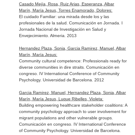
Casado Mejía, Rosa, Ruiz Arias, Esperanza, Albar
Marín, María Jesus, Torres Enamorado, Dolores:
El cuidado Familiar: una mirada desde los y las
profesionales de la salud. Comunicación en Jornada. I
Jornada Nacional de Investigación en Salud y
Envejecimiento. Almeria. 2013
Hernandez Plaza, Sonia, Garcia Ramirez, Manuel, Albar
Marín, María Jesus:
Community cultural competence: Professionals ready for
diverse communities in dire straits. Comunicación en
congreso. IV International Conference of Community
Psychology. Universidad de Barcelona. 2012
Garcia Ramirez, Manuel, Hernandez Plaza, Sonia, Albar
Marín, María Jesus, Luque Ribelles, Violeta:
Building empowering healthcare stakeholder coalitions: A
community psychology approach to user involvement for
migrant populations and other vulnerable groups.
Comunicación en congreso. IV International Conference
of Community Psychology. Universidad de Barcelona.