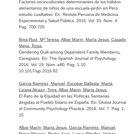
Factores socioculturales determinantes de los hábitos
alimentarios de niños de una escuela-jardín en Perú:
estudio cualitativo.
En: Revista Peruana de Medicina
Experimental y Salud Pública
. 2016. Vol. 33. Núm. 4.
Pag. 700-705
Brea Ruiz, Mª Teresa, Albar Marín, María Jesus, Casado
Mejía, Rosa:
Gendering Guilt among Dependent Family Members¿
Caregivers.
En: The Spanish Journal of Psychology
.
2016. Vol. 19. Núm. e80. Pag. 1-10.
10.1017/sjp.2016.82
Garcia Ramirez, Manuel, Escobar Ballesta, Marta,
Lizana Alcazo, Tona, Albar Marín, María Jesus:
El Reto de la Equidad en las Políticas Sanitarias
dirigidas al Pueblo Gitano en España.
En: Global Journal
of Community Psychology Practice
. 2016. Vol. 7. Pag. 1-
15
Albar Marín, María Jesus, Garcia Ramirez, Manuel,
Perez Moreno, Pedro Juan, Luque Ribelles, Violeta,