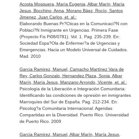
Acosta Mosquera, María Eugenia, Albar Marín, María
Jesus, Bocchino, Anna, Morano Báez, Rocío, Santos
Jimenez, Juan Carlos, et. al.:
Elaborando Buenas Pr?Cticas en la Comunicaci?N con
Poblaci?N Inmigrante en Urgencias. Primera Fase
(Proyecto Fis Pi08/0781). Vol. 1. Pag. 235-239.
En:
Sociedad Espa?Ola de Enfermer?a de Urgencias y
Emergencias. Hacia un Modelo Universal de Cuidados
.
Mad. 2010
Garcia Ramirez, Manuel, Camacho Martínez Vara de
Rey, Carlos Gonzalo, Hernandez Plaza, Sonia, Albar
Marín, María Jesus, Manzano Arrondo, Vicente, et. al.:
Psicología de la Liberación e Integración Comunitaria:
Identificando las condiciones de opresión en inmigrantes
Marroquíes del Sur de España. Pag. 212-234.
En:
Psicolog?a Comunitaria Internacional: Agendas
Compartidas en la Diversidad
. Puerto Rico. Universidad
de Puerto Rico. 2009
Garcia Ramirez, Manuel, Albar Marín, María Jesus,