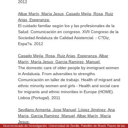
2012
Albar Marín, María Jesus, Casado Mejía, Rosa, Ruiz
Arias, Esperanza:
El cuidado familiar según los y las profesionales de la
Salud. Comunicación en congreso. XVII Congreso de la
Sociedad Andaluza de Calidad Asistencial. - C?Diz,
Espa?a. 2012
Casado Mejía, Rosa, Ruiz Arias, Esperanza, Albar
Marín, María Jesus, Garcia Ramirez, Manuel:
The domestic care of older people by immigrant women
in Andalusia. From adversities to strengths.
Comunicación en taller de trabajo. Health of migrant and
ethnic minority women and girls - Health and social care
for migrants and ethnic minorities in Europe (HOME).
Lisboa (Portugal). 2011
Sevillano Armenta, Jose Manuel, López Jiménez, Ana
María, Garcia Ramirez, Manuel, Albar Marín, María
Jesus:
Vicerrectorado de Investigación. Universidad de Sevilla. Pabellón de Brasil. Paseo de las
Diseño, Construcción y Validación de un instrumento