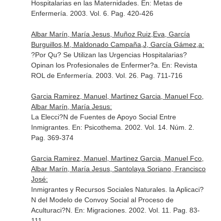
Hospitalarias en las Maternidades.
En: Metas de
Enfermería
. 2003. Vol. 6. Pag. 420-426
Albar Marín, María Jesus, Muñoz Ruiz,Eva, García
Burguillos,M, Maldonado Campaña,J, García Gámez,a:
?Por Qu? Se Utilizan las Urgencias Hospitalarias?
Opinan los Profesionales de Enfermer?a.
En: Revista
ROL de Enfermería
. 2003. Vol. 26. Pag. 711-716
Garcia Ramirez, Manuel, Martinez Garcia, Manuel Fco,
Albar Marín, María Jesus:
La Elecci?N de Fuentes de Apoyo Social Entre
Inmigrantes.
En: Psicothema
. 2002. Vol. 14. Núm. 2.
Pag. 369-374
Garcia Ramirez, Manuel, Martinez Garcia, Manuel Fco,
Albar Marín, María Jesus, Santolaya Soriano, Francisco
José:
Inmigrantes y Recursos Sociales Naturales. la Aplicaci?
N del Modelo de Convoy Social al Proceso de
Aculturaci?N.
En: Migraciones
. 2002. Vol. 11. Pag. 83-
111