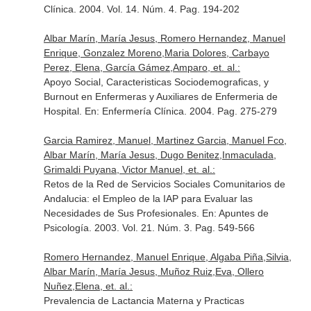
Clínica
. 2004. Vol. 14. Núm. 4. Pag. 194-202
Albar Marín, María Jesus, Romero Hernandez, Manuel
Enrique, Gonzalez Moreno,Maria Dolores, Carbayo
Perez, Elena, García Gámez,Amparo, et. al.:
Apoyo Social, Caracteristicas Sociodemograficas, y
Burnout en Enfermeras y Auxiliares de Enfermeria de
Hospital.
En: Enfermería Clínica
. 2004. Pag. 275-279
Garcia Ramirez, Manuel, Martinez Garcia, Manuel Fco,
Albar Marín, María Jesus, Dugo Benitez,Inmaculada,
Grimaldi Puyana, Victor Manuel, et. al.:
Retos de la Red de Servicios Sociales Comunitarios de
Andalucia: el Empleo de la IAP para Evaluar las
Necesidades de Sus Profesionales.
En: Apuntes de
Psicología
. 2003. Vol. 21. Núm. 3. Pag. 549-566
Romero Hernandez, Manuel Enrique, Algaba Piña,Silvia,
Albar Marín, María Jesus, Muñoz Ruiz,Eva, Ollero
Nuñez,Elena, et. al.:
Prevalencia de Lactancia Materna y Practicas