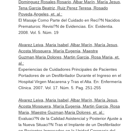
Dominguez Rosales,Rosario, Albar Marín, María Jesus,
Tena Garcia,Beatriz, Ruiz Perez,Teresa, Rosado
Poveda,Angeles, et. al.:
El Masaje Como Parte del Cuidado en Reci?N Nacidos
Prematuros: Revisi?N de Evidencias.
En: Evidentia
.
2008. Vol. 5. Núm. 19
Alvarez Leiva, Maria Isabel, Albar Marín, María Jesus,
Acosta Mosquera, María Eugenia, Maestre
Guzman,Maria Dolores, Martin Garcia, Rosa Maria, et.
al.:
Experiencias de Cuidadores Principales de Pacientes
Portadores de un Desfibrilador Durante el Ingreso en el
Hospital Virgen Macarena y Tras el Alta.
En: Enfermería
Clínica
. 2007. Vol. 17. Núm. 5. Pag. 251-255
Alvarez Leiva, Maria Isabel, Albar Marín, María Jesus,
Acosta Mosquera, María Eugenia, Martin Garcia, Rosa
Maria, Maestre Guzman,Maria Dolores, et. al.:
Evaluaci?N de la Calidad Asistencial y Posterior Ajuste a
la Nueva Situaci?N Tras el Implante de un Desfibrilador
en Pacientes Ingresados en la Unidad Coronaria del