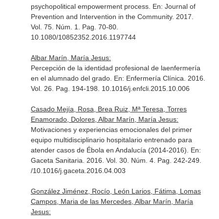
psychopolitical empowerment process.
En: Journal of
Prevention and Intervention in the Community
. 2017.
Vol. 75. Núm. 1. Pag. 70-80.
10.1080/10852352.2016.1197744
Albar Marín, María Jesus:
Percepción de la identidad profesional de laenfermería
en el alumnado del grado.
En: Enfermería Clínica
. 2016.
Vol. 26. Pag. 194-198. 10.1016/j.enfcli.2015.10.006
Casado Mejía, Rosa, Brea Ruiz, Mª Teresa, Torres
Enamorado, Dolores, Albar Marín, María Jesus:
Motivaciones y experiencias emocionales del primer
equipo multidisciplinario hospitalario entrenado para
atender casos de Ébola en Andalucía (2014-2016).
En:
Gaceta Sanitaria
. 2016. Vol. 30. Núm. 4. Pag. 242-249.
/10.1016/j.gaceta.2016.04.003
González Jiménez, Rocío, León Larios, Fátima, Lomas
Campos, Maria de las Mercedes, Albar Marín, María
Jesus: