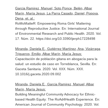
Garcia Ramirez, Manuel, Soto Ponce, Belén, Albar
Marín, María Jesus, La Parra Casado, Daniel, Popova,
Dena, et. al.:
RoMoMatteR: Empowering Roma Girls' Mattering
through Reproductive Justice.
En: International Journal
of Environmental Research and Public Health
. 2020. Vol.
17. Núm. 22. https://doi.org/10.3390/ijerph17228498
Miranda, Daniela E., Gutiérrez Martínez, Ana, Vizárraga
Trigueros, Emilio, Albar Marín, María Jesus:
Capacitación de población gitana en abogacía para la
salud: un estudio de caso en Torreblanca, Sevilla.
En:
Gaceta Sanitaria
. 2020. Vol. XXX. Núm. XXX.
10.1016/j.gaceta.2020.09.002
Miranda, Daniela E., Garcia Ramirez, Manuel, Albar
Marín, María Jesus:
Building Meaningful Community Advocacy for Ethnic-
based Health Equity: The RoAd4Health Experience.
En:
American Journal of Community Psychology
. 2020. Vol.