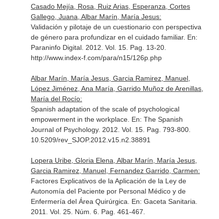
Casado Mejía, Rosa, Ruiz Arias, Esperanza, Cortes
Gallego, Juana, Albar Marín, María Jesus:
Validación y pilotaje de un cuestionario con perspectiva
de género para profundizar en el cuidado familiar.
En:
Paraninfo Digital
. 2012. Vol. 15. Pag. 13-20.
http://www.index-f.com/para/n15/126p.php
Albar Marín, María Jesus, Garcia Ramirez, Manuel,
López Jiménez, Ana María, Garrido Muñoz de Arenillas,
María del Rocío:
Spanish adaptation of the scale of psychological
empowerment in the workplace.
En: The Spanish
Journal of Psychology
. 2012. Vol. 15. Pag. 793-800.
10.5209/rev_SJOP.2012.v15.n2.38891
Lopera Uribe, Gloria Elena, Albar Marín, María Jesus,
Garcia Ramirez, Manuel, Fernandez Garrido, Carmen:
Factores Explicativos de la Aplicación de la Ley de
Autonomía del Paciente por Personal Médico y de
Enfermería del Área Quirúrgica.
En: Gaceta Sanitaria
.
2011. Vol. 25. Núm. 6. Pag. 461-467.