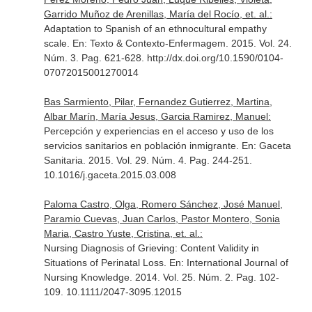
Garrido Muñoz de Arenillas, María del Rocío, et. al.:
Adaptation to Spanish of an ethnocultural empathy
scale.
En: Texto & Contexto-Enfermagem
. 2015. Vol. 24.
Núm. 3. Pag. 621-628. http://dx.doi.org/10.1590/0104-
07072015001270014
Bas Sarmiento, Pilar, Fernandez Gutierrez, Martina,
Albar Marín, María Jesus, Garcia Ramirez, Manuel:
Percepción y experiencias en el acceso y uso de los
servicios sanitarios en población inmigrante.
En: Gaceta
Sanitaria
. 2015. Vol. 29. Núm. 4. Pag. 244-251.
10.1016/j.gaceta.2015.03.008
Paloma Castro, Olga, Romero Sánchez, José Manuel,
Paramio Cuevas, Juan Carlos, Pastor Montero, Sonia
Maria, Castro Yuste, Cristina, et. al.:
Nursing Diagnosis of Grieving: Content Validity in
Situations of Perinatal Loss.
En: International Journal of
Nursing Knowledge
. 2014. Vol. 25. Núm. 2. Pag. 102-
109. 10.1111/2047-3095.12015