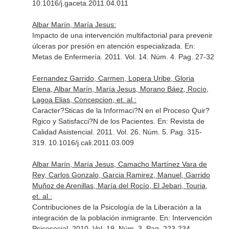
10.1016/j.gaceta.2011.04.011
Albar Marín, María Jesus:
Impacto de una intervención multifactorial para prevenir
úlceras por presión en atención especializada.
En:
Metas de Enfermería
. 2011. Vol. 14. Núm. 4. Pag. 27-32
Fernandez Garrido, Carmen, Lopera Uribe, Gloria
Elena, Albar Marín, María Jesus, Morano Báez, Rocío,
Lagoa Elias, Concepcion, et. al.:
Caracter?Sticas de la Informaci?N en el Proceso Quir?
Rgico y Satisfacci?N de los Pacientes.
En: Revista de
Calidad Asistencial
. 2011. Vol. 26. Núm. 5. Pag. 315-
319. 10.1016/j.cali.2011.03.009
Albar Marín, María Jesus, Camacho Martínez Vara de
Rey, Carlos Gonzalo, Garcia Ramirez, Manuel, Garrido
Muñoz de Arenillas, María del Rocío, El Jebari, Touria,
et. al.:
Contribuciones de la Psicología de la Liberación a la
integración de la población inmigrante.
En: Intervención
Psicosocial
. 2010. Vol. 19. Núm. 3. Pag. 223-234.