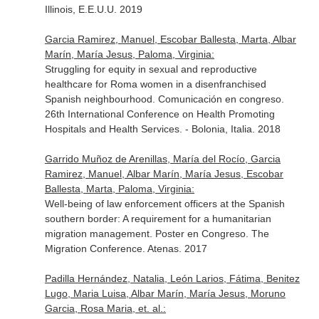
Illinois, E.E.U.U. 2019
Garcia Ramirez, Manuel, Escobar Ballesta, Marta, Albar
Marín, María Jesus, Paloma, Virginia:
Struggling for equity in sexual and reproductive
healthcare for Roma women in a disenfranchised
Spanish neighbourhood. Comunicación en congreso.
26th International Conference on Health Promoting
Hospitals and Health Services. - Bolonia, Italia. 2018
Garrido Muñoz de Arenillas, María del Rocío, Garcia
Ramirez, Manuel, Albar Marín, María Jesus, Escobar
Ballesta, Marta, Paloma, Virginia:
Well-being of law enforcement officers at the Spanish
southern border: A requirement for a humanitarian
migration management. Poster en Congreso. The
Migration Conference. Atenas. 2017
Padilla Hernández, Natalia, León Larios, Fátima, Benitez
Lugo, Maria Luisa, Albar Marín, María Jesus, Moruno
Garcia, Rosa Maria, et. al.: