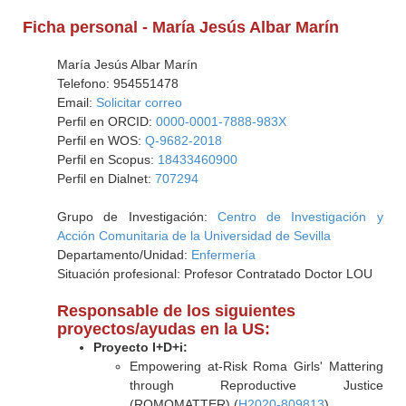
Ficha personal - María Jesús Albar Marín
María Jesús Albar Marín
Telefono: 954551478
Email:
Solicitar correo
Perfil en ORCID:
0000-0001-7888-983X
Perfil en WOS:
Q-9682-2018
Perfil en Scopus:
18433460900
Perfil en Dialnet:
707294
Grupo de Investigación:
Centro de Investigación y
Acción Comunitaria de la Universidad de Sevilla
Departamento/Unidad:
Enfermería
Situación profesional: Profesor Contratado Doctor LOU
Responsable de los siguientes
proyectos/ayudas en la US:
Proyecto I+D+i:
Empowering at-Risk Roma Girls' Mattering
through Reproductive Justice
(ROMOMATTER) (
H2020-809813
)