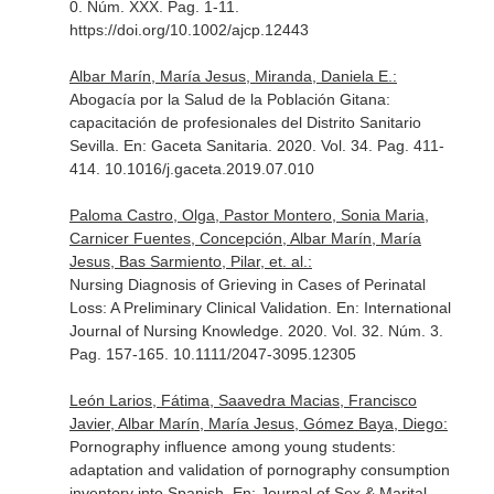
0. Núm. XXX. Pag. 1-11.
https://doi.org/10.1002/ajcp.12443
Albar Marín, María Jesus, Miranda, Daniela E.:
Abogacía por la Salud de la Población Gitana:
capacitación de profesionales del Distrito Sanitario
Sevilla.
En: Gaceta Sanitaria
. 2020. Vol. 34. Pag. 411-
414. 10.1016/j.gaceta.2019.07.010
Paloma Castro, Olga, Pastor Montero, Sonia Maria,
Carnicer Fuentes, Concepción, Albar Marín, María
Jesus, Bas Sarmiento, Pilar, et. al.:
Nursing Diagnosis of Grieving in Cases of Perinatal
Loss: A Preliminary Clinical Validation.
En: International
Journal of Nursing Knowledge
. 2020. Vol. 32. Núm. 3.
Pag. 157-165. 10.1111/2047-3095.12305
León Larios, Fátima, Saavedra Macias, Francisco
Javier, Albar Marín, María Jesus, Gómez Baya, Diego:
Pornography influence among young students:
adaptation and validation of pornography consumption
inventory into Spanish.
En: Journal of Sex & Marital