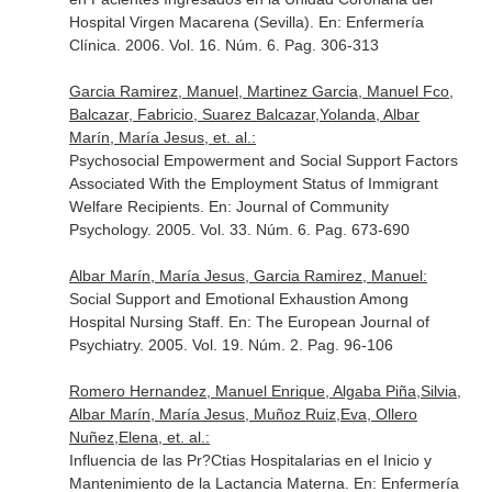
Hospital Virgen Macarena (Sevilla).
En: Enfermería
Clínica
. 2006. Vol. 16. Núm. 6. Pag. 306-313
Garcia Ramirez, Manuel, Martinez Garcia, Manuel Fco,
Balcazar, Fabricio, Suarez Balcazar,Yolanda, Albar
Marín, María Jesus, et. al.:
Psychosocial Empowerment and Social Support Factors
Associated With the Employment Status of Immigrant
Welfare Recipients.
En: Journal of Community
Psychology
. 2005. Vol. 33. Núm. 6. Pag. 673-690
Albar Marín, María Jesus, Garcia Ramirez, Manuel:
Social Support and Emotional Exhaustion Among
Hospital Nursing Staff.
En: The European Journal of
Psychiatry
. 2005. Vol. 19. Núm. 2. Pag. 96-106
Romero Hernandez, Manuel Enrique, Algaba Piña,Silvia,
Albar Marín, María Jesus, Muñoz Ruiz,Eva, Ollero
Nuñez,Elena, et. al.:
Influencia de las Pr?Ctias Hospitalarias en el Inicio y
Mantenimiento de la Lactancia Materna.
En: Enfermería