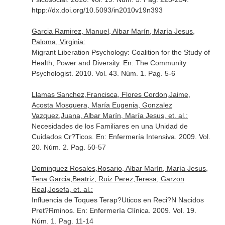
htpp://dx.doi.org/10.5093/in2010v19n393
Garcia Ramirez, Manuel, Albar Marín, María Jesus,
Paloma, Virginia:
Migrant Liberation Psychology: Coalition for the Study of
Health, Power and Diversity.
En: The Community
Psychologist
. 2010. Vol. 43. Núm. 1. Pag. 5-6
Llamas Sanchez,Francisca, Flores Cordon,Jaime,
Acosta Mosquera, María Eugenia, Gonzalez
Vazquez,Juana, Albar Marín, María Jesus, et. al.:
Necesidades de los Familiares en una Unidad de
Cuidados Cr?Ticos.
En: Enfermería Intensiva
. 2009. Vol.
20. Núm. 2. Pag. 50-57
Dominguez Rosales,Rosario, Albar Marín, María Jesus,
Tena Garcia,Beatriz, Ruiz Perez,Teresa, Garzon
Real,Josefa, et. al.:
Influencia de Toques Terap?Uticos en Reci?N Nacidos
Pret?Rminos.
En: Enfermería Clínica
. 2009. Vol. 19.
Núm. 1. Pag. 11-14