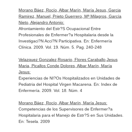
Morano Báez, Rocío, Albar Marín, María Jesus, Garcia
Ramirez, Manuel, Prieto Guerrero, Mª Milagros, García
Nieto, Alejandro Antonio:
Afrontamiento del Estr?S Ocupacional Entre
Profesionales de Enfermer?a Hospitalaria desde la
Investigaci?N Acci?N Participativa.
En: Enfermería
Clínica
. 2009. Vol. 19. Núm. 5. Pag. 240-248
Velazquez Gonzalez,Rosario, Flores Caraballo,Jesus
Maria, Picallos Conde,Dolores, Albar Marín, María
Jesus:
Experiencias de NI?Os Hospitalizados en Unidades de
Pediatria del Hospital Virgen Macarena.
En: Index de
Enfermería
. 2009. Vol. 18. Núm. 4
Morano Báez, Rocío, Albar Marín, María Jesus:
Competencias de los Supervisores de Enfermer?a
Hospitalaria para el Manejo de Estr?S en Sus Unidades.
En: Tesela
. 2009