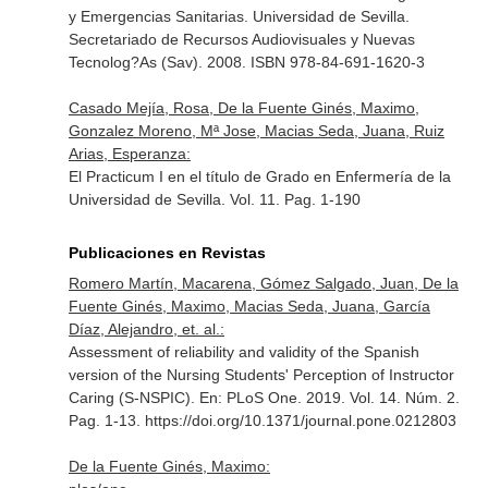
y Emergencias Sanitarias
. Universidad de Sevilla.
Secretariado de Recursos Audiovisuales y Nuevas
Tecnolog?As (Sav). 2008. ISBN 978-84-691-1620-3
Casado Mejía, Rosa, De la Fuente Ginés, Maximo,
Gonzalez Moreno, Mª Jose, Macias Seda, Juana, Ruiz
Arias, Esperanza:
El Practicum I en el título de Grado en Enfermería de la
Universidad de Sevilla. Vol. 11. Pag. 1-190
Publicaciones en Revistas
Romero Martín, Macarena, Gómez Salgado, Juan, De la
Fuente Ginés, Maximo, Macias Seda, Juana, García
Díaz, Alejandro, et. al.:
Assessment of reliability and validity of the Spanish
version of the Nursing Students' Perception of Instructor
Caring (S-NSPIC).
En: PLoS One
. 2019. Vol. 14. Núm. 2.
Pag. 1-13. https://doi.org/10.1371/journal.pone.0212803
De la Fuente Ginés, Maximo: