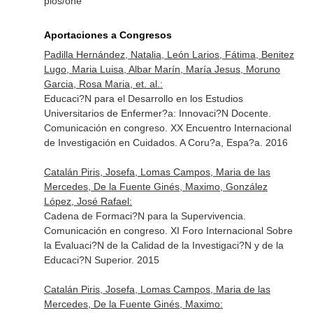
plos/one
Aportaciones a Congresos
Padilla Hernández, Natalia, León Larios, Fátima, Benitez
Lugo, Maria Luisa, Albar Marín, María Jesus, Moruno
Garcia, Rosa Maria, et. al.:
Educaci?N para el Desarrollo en los Estudios
Universitarios de Enfermer?a: Innovaci?N Docente.
Comunicación en congreso. XX Encuentro Internacional
de Investigación en Cuidados. A Coru?a, Espa?a. 2016
Catalán Piris, Josefa, Lomas Campos, Maria de las
Mercedes, De la Fuente Ginés, Maximo, González
López, José Rafael:
Cadena de Formaci?N para la Supervivencia.
Comunicación en congreso. XI Foro Internacional Sobre
la Evaluaci?N de la Calidad de la Investigaci?N y de la
Educaci?N Superior. 2015
Catalán Piris, Josefa, Lomas Campos, Maria de las
Mercedes, De la Fuente Ginés, Maximo: