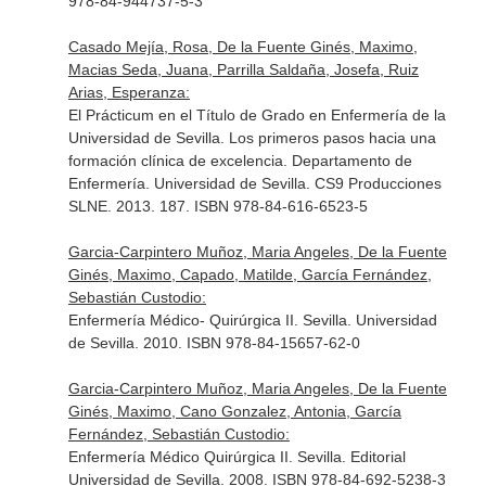
978-84-944737-5-3
Casado Mejía, Rosa, De la Fuente Ginés, Maximo,
Macias Seda, Juana, Parrilla Saldaña, Josefa, Ruiz
Arias, Esperanza:
El Prácticum en el Título de Grado en Enfermería de la
Universidad de Sevilla. Los primeros pasos hacia una
formación clínica de excelencia. Departamento de
Enfermería. Universidad de Sevilla. CS9 Producciones
SLNE. 2013. 187. ISBN 978-84-616-6523-5
Garcia-Carpintero Muñoz, Maria Angeles, De la Fuente
Ginés, Maximo, Capado, Matilde, García Fernández,
Sebastián Custodio:
Enfermería Médico- Quirúrgica II. Sevilla. Universidad
de Sevilla. 2010. ISBN 978-84-15657-62-0
Garcia-Carpintero Muñoz, Maria Angeles, De la Fuente
Ginés, Maximo, Cano Gonzalez, Antonia, García
Fernández, Sebastián Custodio:
Enfermería Médico Quirúrgica II. Sevilla. Editorial
Universidad de Sevilla. 2008. ISBN 978-84-692-5238-3