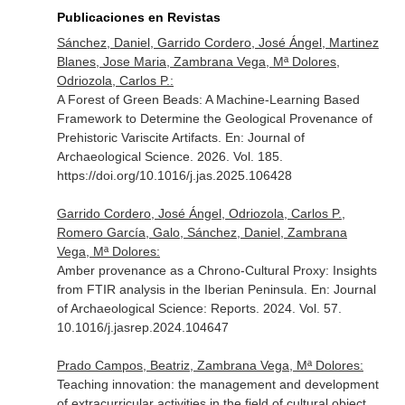
Publicaciones en Revistas
Sánchez, Daniel, Garrido Cordero, José Ángel, Martinez
Blanes, Jose Maria, Zambrana Vega, Mª Dolores,
Odriozola, Carlos P.:
A Forest of Green Beads: A Machine-Learning Based
Framework to Determine the Geological Provenance of
Prehistoric Variscite Artifacts.
En: Journal of
Archaeological Science
. 2026. Vol. 185.
https://doi.org/10.1016/j.jas.2025.106428
Garrido Cordero, José Ángel, Odriozola, Carlos P.,
Romero García, Galo, Sánchez, Daniel, Zambrana
Vega, Mª Dolores:
Amber provenance as a Chrono-Cultural Proxy: Insights
from FTIR analysis in the Iberian Peninsula.
En: Journal
of Archaeological Science: Reports
. 2024. Vol. 57.
10.1016/j.jasrep.2024.104647
Prado Campos, Beatriz, Zambrana Vega, Mª Dolores:
Teaching innovation: the management and development
of extracurricular activities in the field of cultural object