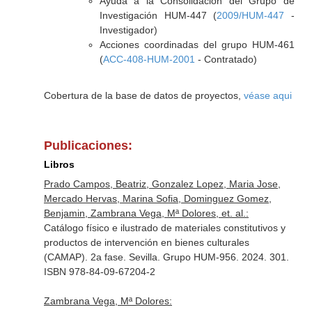
Ayuda a la Consolidación del Grupo de
Investigación HUM-447 (
2009/HUM-447
-
Investigador)
Acciones coordinadas del grupo HUM-461
(
ACC-408-HUM-2001
- Contratado)
Cobertura de la base de datos de proyectos,
véase aqui
Publicaciones:
Libros
Prado Campos, Beatriz, Gonzalez Lopez, Maria Jose,
Mercado Hervas, Marina Sofia, Dominguez Gomez,
Benjamin, Zambrana Vega, Mª Dolores, et. al.:
Catálogo físico e ilustrado de materiales constitutivos y
productos de intervención en bienes culturales
(CAMAP). 2a fase. Sevilla. Grupo HUM-956. 2024. 301.
ISBN 978-84-09-67204-2
Zambrana Vega, Mª Dolores: