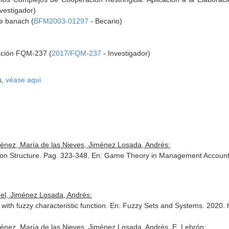
vestigador)
de banach (
BFM2003-01297
- Becario)
gación FQM-237 (
2017/FQM-237
- Investigador)
s,
véase aqui
ménez, María de las Nieves, Jiménez Losada, Andrés:
ion Structure. Pag. 323-348.
En: Game Theory in Management Account
uel, Jiménez Losada, Andrés:
with fuzzy characteristic function.
En: Fuzzy Sets and Systems
. 2020. 
ménez, María de las Nieves, Jiménez Losada, Andrés, E. Lebrón: