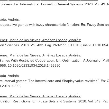
e players.
En: International Journal of General Systems
. 2020. Vol. 49.
sada, Andrés:
cooperative games with fuzzy characteristic function.
En: Fuzzy Sets a
ménez, María de las Nieves, Jiménez Losada, Andrés:
ion Sciences
. 2018. Vol. 432. Pag. 269-277. 10.1016/j.ins.2017.10.054
ménez, María de las Nieves, Jiménez Losada, Andrés:
y Games With Restricted Cooperation.
En: Optimization: A Journal of M
43-956. 10.1080/02331934.2018.1426580
sada, Andrés:
 interval games: The interval core and Shapley value revisited".
En: O
orl.2018.06.002
ménez, María de las Nieves, Jiménez Losada, Andrés:
alition Restrictions.
En: Fuzzy Sets and Systems
. 2018. Vol. 349. Pag