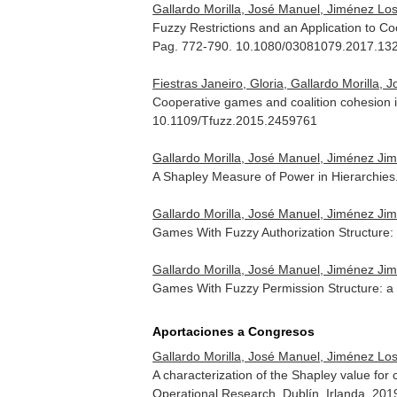
Gallardo Morilla, José Manuel, Jiménez Lo
Fuzzy Restrictions and an Application to 
Pag. 772-790. 10.1080/03081079.2017.13
Fiestras Janeiro, Gloria, Gallardo Morilla
Cooperative games and coalition cohesion 
10.1109/Tfuzz.2015.2459761
Gallardo Morilla, José Manuel, Jiménez Ji
A Shapley Measure of Power in Hierarchies
Gallardo Morilla, José Manuel, Jiménez Ji
Games With Fuzzy Authorization Structure:
Gallardo Morilla, José Manuel, Jiménez Ji
Games With Fuzzy Permission Structure: a
Aportaciones a Congresos
Gallardo Morilla, José Manuel, Jiménez Lo
A characterization of the Shapley value fo
Operational Research. Dublín, Irlanda. 201