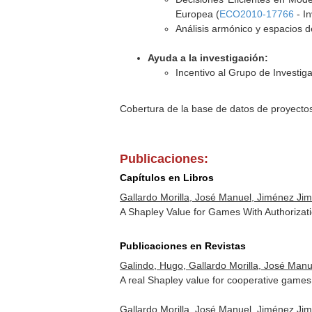
Europea (
ECO2010-17766
- In
Análisis armónico y espacios 
Ayuda a la investigación:
Incentivo al Grupo de Investi
Cobertura de la base de datos de proyecto
Publicaciones:
Capítulos en Libros
Gallardo Morilla, José Manuel, Jiménez Ji
A Shapley Value for Games With Authorizat
Publicaciones en Revistas
Galindo, Hugo, Gallardo Morilla, José Man
A real Shapley value for cooperative games 
Gallardo Morilla, José Manuel, Jiménez Ji