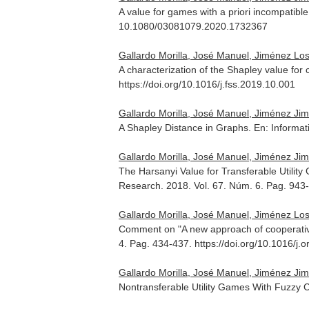
A value for games with a priori incompatibl
10.1080/03081079.2020.1732367
Gallardo Morilla, José Manuel, Jiménez Lo
A characterization of the Shapley value for 
https://doi.org/10.1016/j.fss.2019.10.001
Gallardo Morilla, José Manuel, Jiménez Ji
A Shapley Distance in Graphs.
En: Informat
Gallardo Morilla, José Manuel, Jiménez Ji
The Harsanyi Value for Transferable Utilit
Research
. 2018. Vol. 67. Núm. 6. Pag. 9
Gallardo Morilla, José Manuel, Jiménez Lo
Comment on "A new approach of cooperative
4. Pag. 434-437. https://doi.org/10.1016/j.
Gallardo Morilla, José Manuel, Jiménez Ji
Nontransferable Utility Games With Fuzzy Co