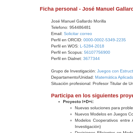
Ficha personal - José Manuel Gallar
José Manuel Gallardo Morilla
Telefono: 954486481
Email:
Solicitar correo
Perfil en ORCID:
0000-0002-5349-2235
Perfil en WOS:
L-5284-2018
Perfil en Scopus:
56107756900
Perfil en Dialnet:
3677344
Grupo de Investigación:
Juegos con Estruc
Departamento/Unidad:
Matemática Aplicada
Situación profesional: Profesor Titular de U
Participa en los siguientes pro
Proyecto I+D+i:
Nuevas soluciones para proble
Nuevos Modelos en Juegos Coo
Modelos Cooperativos entre A
Investigación)
Decisiones Eficientes en Mode