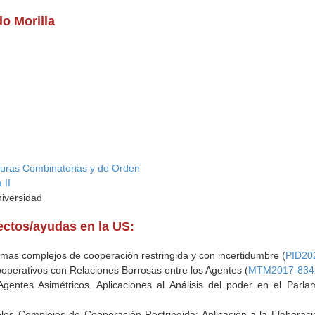
do Morilla
turas Combinatorias y de Orden
 II
niversidad
yectos/ayudas en la US:
mas complejos de cooperación restringida y con incertidumbre (
PID20
perativos con Relaciones Borrosas entre los Agentes (
MTM2017-834
gentes Asimétricos. Aplicaciones al Análisis del poder en el Parl
los Complejos de Cooperación Restringida: Aplicación a la Elaborac