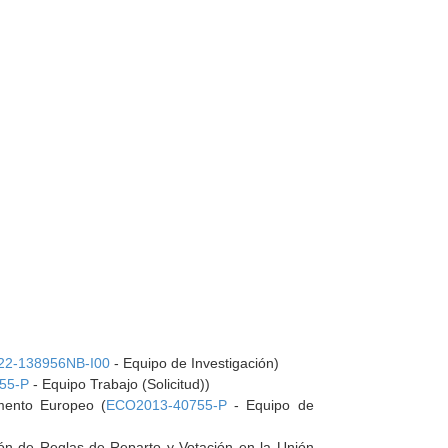
22-138956NB-I00
- Equipo de Investigación)
55-P
- Equipo Trabajo (Solicitud))
amento Europeo (
ECO2013-40755-P
- Equipo de
ión de Reglas de Reparto y Votación en la Unión