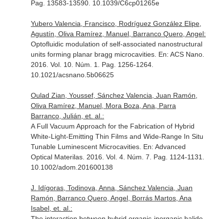
Pag. 13583-13590. 10.1039/C6cp01265e
Yubero Valencia, Francisco, Rodríguez González Elipe,
Agustín, Oliva Ramírez, Manuel, Barranco Quero, Angel:
Optofluidic modulation of self-associated nanostructural
units forming planar bragg microcavities.
En: ACS Nano
.
2016. Vol. 10. Núm. 1. Pag. 1256-1264.
10.1021/acsnano.5b06625
Oulad Zian, Youssef, Sánchez Valencia, Juan Ramón,
Oliva Ramírez, Manuel, Mora Boza, Ana, Parra
Barranco, Julián, et. al.:
A Full Vacuum Approach for the Fabrication of Hybrid
White-Light-Emitting Thin Films and Wide-Range In Situ
Tunable Luminescent Microcavities.
En: Advanced
Optical Materilas
. 2016. Vol. 4. Núm. 7. Pag. 1124-1131.
10.1002/adom.201600138
J. Idígoras, Todinova, Anna, Sánchez Valencia, Juan
Ramón, Barranco Quero, Angel, Borrás Martos, Ana
Isabel, et. al.:
The interaction between hybrid organic-inorganic halide