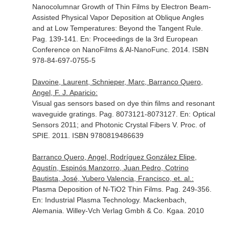
Nanocolumnar Growth of Thin Films by Electron Beam-
Assisted Physical Vapor Deposition at Oblique Angles
and at Low Temperatures: Beyond the Tangent Rule.
Pag. 139-141.
En: Proceedings de la 3rd European
Conference on NanoFilms & Al-NanoFunc
. 2014. ISBN
978-84-697-0755-5
Davoine, Laurent, Schnieper, Marc, Barranco Quero,
Angel, F. J. Aparicio:
Visual gas sensors based on dye thin films and resonant
waveguide gratings. Pag. 8073121-8073127.
En: Optical
Sensors 2011; and Photonic Crystal Fibers V
. Proc. of
SPIE. 2011. ISBN 9780819486639
Barranco Quero, Angel, Rodríguez González Elipe,
Agustín, Espinós Manzorro, Juan Pedro, Cotrino
Bautista, José, Yubero Valencia, Francisco, et. al.:
Plasma Deposition of N-TiO2 Thin Films. Pag. 249-356.
En: Industrial Plasma Technology
. Mackenbach,
Alemania. Willey-Vch Verlag Gmbh & Co. Kgaa. 2010