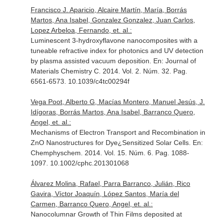
Francisco J. Aparicio, Alcaire Martín, María, Borrás
Martos, Ana Isabel, Gonzalez Gonzalez, Juan Carlos,
Lopez Arbeloa, Fernando, et. al.:
Luminescent 3-hydroxyflavone nanocomposites with a
tuneable refractive index for photonics and UV detection
by plasma assisted vacuum deposition.
En: Journal of
Materials Chemistry C
. 2014. Vol. 2. Núm. 32. Pag.
6561-6573. 10.1039/c4tc00294f
Vega Poot, Alberto G, Macías Montero, Manuel Jesús, J.
Idígoras, Borrás Martos, Ana Isabel, Barranco Quero,
Angel, et. al.:
Mechanisms of Electron Transport and Recombination in
ZnO Nanostructures for Dye¿Sensitized Solar Cells.
En:
Chemphyschem
. 2014. Vol. 15. Núm. 6. Pag. 1088-
1097. 10.1002/cphc.201301068
Álvarez Molina, Rafael, Parra Barranco, Julián, Rico
Gavira, Víctor Joaquín, López Santos, María del
Carmen, Barranco Quero, Angel, et. al.:
Nanocolumnar Growth of Thin Films deposited at