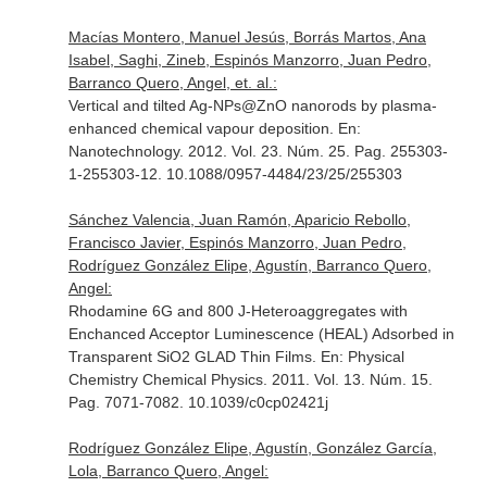
Macías Montero, Manuel Jesús, Borrás Martos, Ana
Isabel, Saghi, Zineb, Espinós Manzorro, Juan Pedro,
Barranco Quero, Angel, et. al.:
Vertical and tilted Ag-NPs@ZnO nanorods by plasma-
enhanced chemical vapour deposition.
En:
Nanotechnology
. 2012. Vol. 23. Núm. 25. Pag. 255303-
1-255303-12. 10.1088/0957-4484/23/25/255303
Sánchez Valencia, Juan Ramón, Aparicio Rebollo,
Francisco Javier, Espinós Manzorro, Juan Pedro,
Rodríguez González Elipe, Agustín, Barranco Quero,
Angel:
Rhodamine 6G and 800 J-Heteroaggregates with
Enchanced Acceptor Luminescence (HEAL) Adsorbed in
Transparent SiO2 GLAD Thin Films.
En: Physical
Chemistry Chemical Physics
. 2011. Vol. 13. Núm. 15.
Pag. 7071-7082. 10.1039/c0cp02421j
Rodríguez González Elipe, Agustín, González García,
Lola, Barranco Quero, Angel: