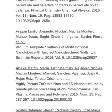
perovskite and selective contacts in perovskite solar
cells:
En: Physical Chemistry Chemical Physics
. 2016.
Vol. 18. Núm. 19. Pag. 13583-13590.
10.1039/C6cp01265e
Filippin Emilio, Alejandro Nicolás, Macías Montero,
Manuel Jesús, Saghi, Zineb, J. Idígoras, Burdet, Pierre,
et. al.:
Vacuum Template Synthesis of Multifunctional
Nanotubes with Tailored Nanostructured Walls.
En:
Scientific Reports
. 2016. Vol. 6. 10.1038/srep20637
Alcaire Martín, María, Filippin Emilio, Alejandro Nicolás,
Macias Montero, Manuel, Sanchez Valencia, Juan R.,
Rojas Ruiz, Teresa Cristina, et. al.:
Highly Porous ZnO thin films and 1D Nanostructures by
remote plama processing of Zn-Phthalocyanine.
En:
Plasma Processes and Polymers
. 2016. Núm. 13. Pag.
287-297. 10.1002/ppap.201500133
Roales Batanero, Javier, Pedrosa Poyato, Jose Maria,