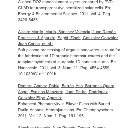
Aligned TiO2 nanocolumnar layers prepared by PVD-
GLAD for transparent dye sensitized solar cells.
En:
Energy & Environmental Science
. 2011. Vol. 4. Pag.
3426-3435
Alcaire Martín, María, Sánchez Valencia, Juan Ramón,
Francisco J. Aparicio, Saghi, Zineb, Gonzalez Gonzalez,
Juan Carlos, et. al.:
Soft plasma processing of organic nanowires: a route for
the fabrication of 1D organic heterostructures and the
template synthesis of inorganic 1D nanostructures.
En:
Nanoscale
. 2011. Vol. 3. Núm. 11. Pag. 4554-4559.
10.1039/C1nr11001b
Romero Gómez, Pablo, Borrás, Ana, Barranco Quero,
Angel, Espinós Manzorro, Juan Pedro, Rodríguez
González Elipe, Agustín:
Enhanced Photoactivity in Bilayer Films with Buried
Rutile-Anatase Heterojunctions.
En: Chemphyschem
.
2011. Vol. 12. Núm. 1. Pag. 191-196
Sánchez Valencia, Juan Ramón, Touder, Johann,