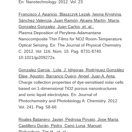
En: Nanotechnology
. 2012. Vol. 23
Francisco J. Aparicio, Blaszczyk Lezak, Iwona Krystyna,
Sánchez Valencia, Juan Ramón, Alcaire Martín, María,
Gonzalez Gonzalez, Juan Carlos, et. al.:
Plasma Deposition of Perylene-Adamantane
Nanocomposite Thin Films for NO2 Room-Temperature
Optical Sensing.
En: The Journal of Physical Chemistry
C
. 2012. Vol. 116. Núm. 15. Pag. 8731-8740.
10.1021/jp209272s
Gonzalez Garcia , Lola, J. Idígoras, Rodríguez González
Elipe, Agustín, Barranco Quero, Angel, Juan A. Anta:
Charge collection properties of dye-sensitised solar cells
based on 1-dimensional TiO2 porous nanostructures
and ionic liquid electrolytes.
En: Journal of
Photochemistry and Photobiology A: Chemistry
. 2012.
Vol. 241. Pag. 58-66
Roales Batanero, Javier, Pedrosa Poyato, Jose Maria,
Castillero Durán, Pedro, Cano Luna, Manuel,
Richardson, Tim H., et. al.: