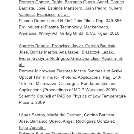
Romero Gómez, Pablo, Barranco Quero, Angel, Cotrino
Bautista, José, Espinós Manzorro, Juan Pedro, Yubero
Valencia, Francisco, et. al.:
Plasma Deposition of N-Tio2 Thin Films. Pag. 349-356.
En: Industrial Plasma Technology
. Mackenbach,
Alemania. Willey-Vch Verlag Gmbh & Co. Kgaa. 2010
Aparicio Rebollo, Francisco Javier, Cotrino Bautista,
José, Borrás Martos, Ana Isabel, Blaszczyk Lezak,
Iwona Krystyna, Rodríguez González Elipe, Agustín, et.
al.:
Remote Microwave Plasmas for the Synthesis of Active
Optical Thin Films for Photonic Applications. Pag. 148-
155.
En: Microwave Discharges: Fundamentals and
Applications (Proceedings of MD-7 Workshop 2009).
.
Scientific Council of RAS on Physics of Low Temperature
Plasma. 2009
López Santos, María del Carmen, Cotrino Bautista,
José, Barranco Quero, Angel, Rodríguez González
Elipe, Agustín:
Polymer Surface Treatment by Atmospheric-Pressure