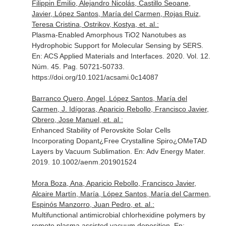
Filippin Emilio, Alejandro Nicolás, Castillo Seoane,
Javier, López Santos, María del Carmen, Rojas Ruiz,
Teresa Cristina, Ostrikov, Kostya, et. al.:
Plasma-Enabled Amorphous TiO2 Nanotubes as
Hydrophobic Support for Molecular Sensing by SERS.
En: ACS Applied Materials and Interfaces
. 2020. Vol. 12.
Núm. 45. Pag. 50721-50733.
https://doi.org/10.1021/acsami.0c14087
Barranco Quero, Angel, López Santos, María del
Carmen, J. Idígoras, Aparicio Rebollo, Francisco Javier,
Obrero, Jose Manuel, et. al.:
Enhanced Stability of Perovskite Solar Cells
Incorporating Dopant¿Free Crystalline Spiro¿OMeTAD
Layers by Vacuum Sublimation.
En: Adv Energy Mater
.
2019. 10.1002/aenm.201901524
Mora Boza, Ana, Aparicio Rebollo, Francisco Javier,
Alcaire Martín, María, López Santos, María del Carmen,
Espinós Manzorro, Juan Pedro, et. al.:
Multifunctional antimicrobial chlorhexidine polymers by
remote plasma assisted vacuum deposition.
En: