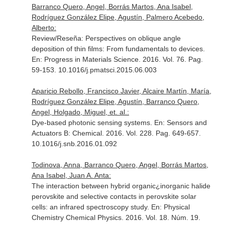
Barranco Quero, Angel, Borrás Martos, Ana Isabel,
Rodríguez González Elipe, Agustín, Palmero Acebedo,
Alberto:
Review/Reseña: Perspectives on oblique angle
deposition of thin films: From fundamentals to devices.
En: Progress in Materials Science
. 2016. Vol. 76. Pag.
59-153. 10.1016/j.pmatsci.2015.06.003
Aparicio Rebollo, Francisco Javier, Alcaire Martín, María,
Rodríguez González Elipe, Agustín, Barranco Quero,
Angel, Holgado, Miguel, et. al.:
Dye-based photonic sensing systems.
En: Sensors and
Actuators B: Chemical
. 2016. Vol. 228. Pag. 649-657.
10.1016/j.snb.2016.01.092
Todinova, Anna, Barranco Quero, Angel, Borrás Martos,
Ana Isabel, Juan A. Anta:
The interaction between hybrid organic¿inorganic halide
perovskite and selective contacts in perovskite solar
cells: an infrared spectroscopy study.
En: Physical
Chemistry Chemical Physics
. 2016. Vol. 18. Núm. 19.