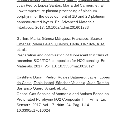
Juan Pedro, López Santos, María del Carmen, et. al.:
Low temperature plasma processing of platinum
porphyrin for the development of 1D and 2D platinum
nanostructured layers.
En: Advanced Materials
Interfaces
. 2017. 10.1002/admi.201601233
Guillen, Maria, Gámez Márquez, Francisco, Suarez
Jimenez, Maria Belen, Queiros, Carla, Da Silva, A. M.,
et. al.:
Preparation and optimization of fluorescent thin films of
rosamine-SiO2/TiO2 composites for NO2 sensing.
En:
Materials
. 2017. Vol. 10. 10.3390/ma10020124
Castillero Durán, Pedro, Roales Batanero, Javier, Lopes
da Costa, Tania Isabel, Sánchez Valencia, Juan Ramón,
Barranco Quero, Angel, et. al.:
Optical Gas Sensing of Ammonia and Amines Based on
Protonated Porphyrin/TiO2 Composite Thin Films.
En:
Sensors
. 2017. Vol. 17. Núm. 24. Pag. 1-14.
10.3390/s17010024