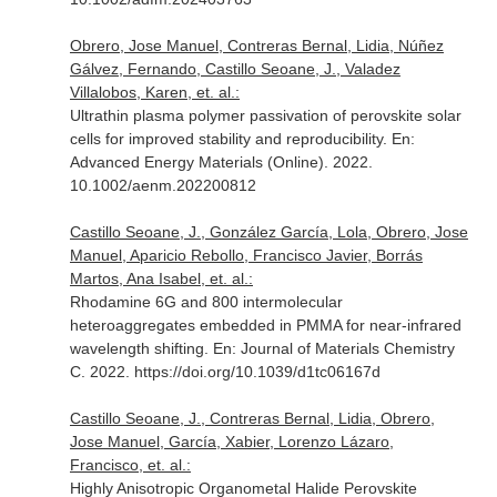
Obrero, Jose Manuel, Contreras Bernal, Lidia, Núñez
Gálvez, Fernando, Castillo Seoane, J., Valadez
Villalobos, Karen, et. al.:
Ultrathin plasma polymer passivation of perovskite solar
cells for improved stability and reproducibility.
En:
Advanced Energy Materials (Online)
. 2022.
10.1002/aenm.202200812
Castillo Seoane, J., González García, Lola, Obrero, Jose
Manuel, Aparicio Rebollo, Francisco Javier, Borrás
Martos, Ana Isabel, et. al.:
Rhodamine 6G and 800 intermolecular
heteroaggregates embedded in PMMA for near-infrared
wavelength shifting.
En: Journal of Materials Chemistry
C
. 2022. https://doi.org/10.1039/d1tc06167d
Castillo Seoane, J., Contreras Bernal, Lidia, Obrero,
Jose Manuel, García, Xabier, Lorenzo Lázaro,
Francisco, et. al.:
Highly Anisotropic Organometal Halide Perovskite