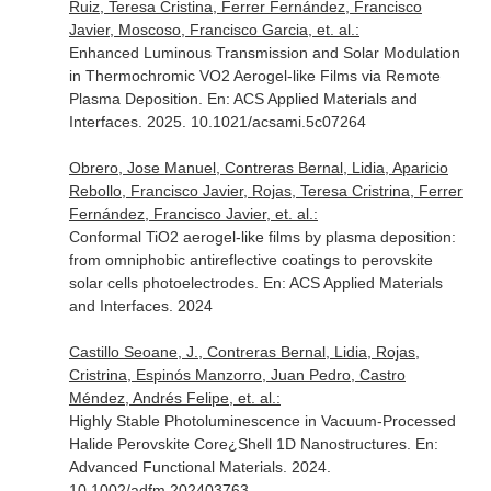
Ruiz, Teresa Cristina, Ferrer Fernández, Francisco
Javier, Moscoso, Francisco Garcia, et. al.:
Enhanced Luminous Transmission and Solar Modulation
in Thermochromic VO2 Aerogel-like Films via Remote
Plasma Deposition.
En: ACS Applied Materials and
Interfaces
. 2025. 10.1021/acsami.5c07264
Obrero, Jose Manuel, Contreras Bernal, Lidia, Aparicio
Rebollo, Francisco Javier, Rojas, Teresa Cristrina, Ferrer
Fernández, Francisco Javier, et. al.:
Conformal TiO2 aerogel-like films by plasma deposition:
from omniphobic antireflective coatings to perovskite
solar cells photoelectrodes.
En: ACS Applied Materials
and Interfaces
. 2024
Castillo Seoane, J., Contreras Bernal, Lidia, Rojas,
Cristrina, Espinós Manzorro, Juan Pedro, Castro
Méndez, Andrés Felipe, et. al.:
Highly Stable Photoluminescence in Vacuum-Processed
Halide Perovskite Core¿Shell 1D Nanostructures.
En:
Advanced Functional Materials
. 2024.
10.1002/adfm.202403763