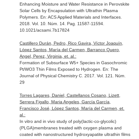
Enhancing Moisture and Water Resistance in Perovskite
Solar Cells by Encapsulation with Ultrathin Plasma
Polymers.
En: ACS Applied Materials and Interfaces
.
2018. Vol. 10. Núm. 14. Pag. 11587-11594.
10.1021/acsami.7b17824
Castillero Durán, Pedro, Rico Gavira, Víctor Joaquín,
López Santos, María del Carmen, Barranco Quero,
Angel, Perez, Virginia, et. al.:
Formation of Subsurface W5+ Species in Gasochromic
Pt/WO3 Thin Films Exposed to Hydrogen.
En: The
Journal of Physical Chemistry C
. 2017. Vol. 121. Núm.
29
Torres Lagares, Daniel, Castellanos Cosano, Lizett,
Serrera Figallo, Maria Angeles, García García,
Francisco José, López Santos, María del Carmen, et.
al.:
In vitro and in vivo study of poly(lactic-co-glycolic)
(PLGA)membranes treated with oxygen plasma and
coated with nanostructured hydroxyapatite ultrathin films