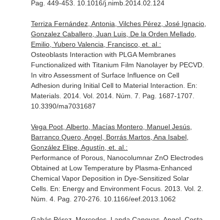
Pag. 449-453. 10.1016/j.nimb.2014.02.124
Terriza Fernández, Antonia, Vilches Pérez, José Ignacio,
Gonzalez Caballero, Juan Luis, De la Orden Mellado,
Emilio, Yubero Valencia, Francisco, et. al.:
Osteoblasts Interaction with PLGA Membranes
Functionalized with Titanium Film Nanolayer by PECVD.
In vitro Assessment of Surface Influence on Cell
Adhesion during Initial Cell to Material Interaction.
En:
Materials
. 2014. Vol. 2014. Núm. 7. Pag. 1687-1707.
10.3390/ma7031687
Vega Poot, Alberto, Macías Montero, Manuel Jesús,
Barranco Quero, Angel, Borrás Martos, Ana Isabel,
González Elipe, Agustín, et. al.:
Performance of Porous, Nanocolumnar ZnO Electrodes
Obtained at Low Temperature by Plasma-Enhanced
Chemical Vapor Deposition in Dye-Sensitized Solar
Cells.
En: Energy and Environment Focus
. 2013. Vol. 2.
Núm. 4. Pag. 270-276. 10.1166/eef.2013.1062
Gabás Pérez, Mercedes, Landa Canovas, Angel, Costa