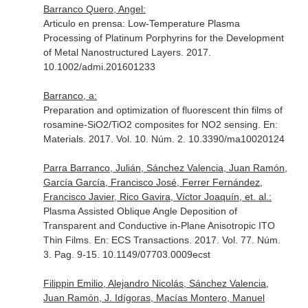
Barranco Quero, Angel:
Articulo en prensa: Low-Temperature Plasma
Processing of Platinum Porphyrins for the Development
of Metal Nanostructured Layers. 2017.
10.1002/admi.201601233
Barranco, a:
Preparation and optimization of fluorescent thin films of
rosamine-SiO2/TiO2 composites for NO2 sensing.
En:
Materials
. 2017. Vol. 10. Núm. 2. 10.3390/ma10020124
Parra Barranco, Julián, Sánchez Valencia, Juan Ramón,
García García, Francisco José, Ferrer Fernández,
Francisco Javier, Rico Gavira, Víctor Joaquín, et. al.:
Plasma Assisted Oblique Angle Deposition of
Transparent and Conductive in-Plane Anisotropic ITO
Thin Films.
En: ECS Transactions
. 2017. Vol. 77. Núm.
3. Pag. 9-15. 10.1149/07703.0009ecst
Filippin Emilio, Alejandro Nicolás, Sánchez Valencia,
Juan Ramón, J. Idígoras, Macías Montero, Manuel