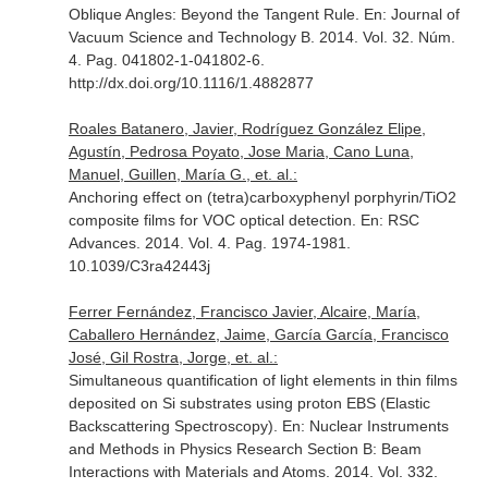
Oblique Angles: Beyond the Tangent Rule.
En: Journal of
Vacuum Science and Technology B
. 2014. Vol. 32. Núm.
4. Pag. 041802-1-041802-6.
http://dx.doi.org/10.1116/1.4882877
Roales Batanero, Javier, Rodríguez González Elipe,
Agustín, Pedrosa Poyato, Jose Maria, Cano Luna,
Manuel, Guillen, María G., et. al.:
Anchoring effect on (tetra)carboxyphenyl porphyrin/TiO2
composite films for VOC optical detection.
En: RSC
Advances
. 2014. Vol. 4. Pag. 1974-1981.
10.1039/C3ra42443j
Ferrer Fernández, Francisco Javier, Alcaire, María,
Caballero Hernández, Jaime, García García, Francisco
José, Gil Rostra, Jorge, et. al.:
Simultaneous quantification of light elements in thin films
deposited on Si substrates using proton EBS (Elastic
Backscattering Spectroscopy).
En: Nuclear Instruments
and Methods in Physics Research Section B: Beam
Interactions with Materials and Atoms
. 2014. Vol. 332.