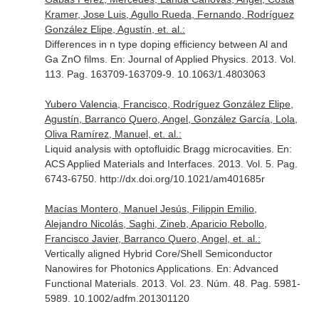
Kramer, Jose Luis, Agullo Rueda, Fernando, Rodríguez
González Elipe, Agustín, et. al.:
Differences in n type doping efficiency between Al and
Ga ZnO films.
En: Journal of Applied Physics
. 2013. Vol.
113. Pag. 163709-163709-9. 10.1063/1.4803063
Yubero Valencia, Francisco, Rodríguez González Elipe,
Agustín, Barranco Quero, Angel, González García, Lola,
Oliva Ramírez, Manuel, et. al.:
Liquid analysis with optofluidic Bragg microcavities.
En:
ACS Applied Materials and Interfaces
. 2013. Vol. 5. Pag.
6743-6750. http://dx.doi.org/10.1021/am401685r
Macías Montero, Manuel Jesús, Filippin Emilio,
Alejandro Nicolás, Saghi, Zineb, Aparicio Rebollo,
Francisco Javier, Barranco Quero, Angel, et. al.:
Vertically aligned Hybrid Core/Shell Semiconductor
Nanowires for Photonics Applications.
En: Advanced
Functional Materials
. 2013. Vol. 23. Núm. 48. Pag. 5981-
5989. 10.1002/adfm.201301120