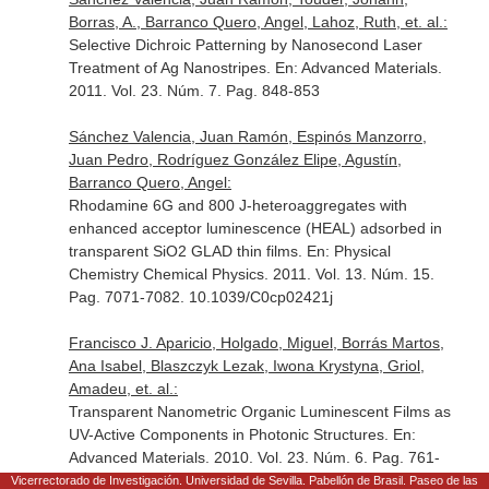
Borras, A., Barranco Quero, Angel, Lahoz, Ruth, et. al.:
Selective Dichroic Patterning by Nanosecond Laser
Treatment of Ag Nanostripes.
En: Advanced Materials
.
2011. Vol. 23. Núm. 7. Pag. 848-853
Sánchez Valencia, Juan Ramón, Espinós Manzorro,
Juan Pedro, Rodríguez González Elipe, Agustín,
Barranco Quero, Angel:
Rhodamine 6G and 800 J-heteroaggregates with
enhanced acceptor luminescence (HEAL) adsorbed in
transparent SiO2 GLAD thin films.
En: Physical
Chemistry Chemical Physics
. 2011. Vol. 13. Núm. 15.
Pag. 7071-7082. 10.1039/C0cp02421j
Francisco J. Aparicio, Holgado, Miguel, Borrás Martos,
Ana Isabel, Blaszczyk Lezak, Iwona Krystyna, Griol,
Amadeu, et. al.:
Transparent Nanometric Organic Luminescent Films as
UV-Active Components in Photonic Structures.
En:
Advanced Materials
. 2010. Vol. 23. Núm. 6. Pag. 761-
765. 10.1002/adma.201003088
Vicerrectorado de Investigación. Universidad de Sevilla. Pabellón de Brasil. Paseo de las