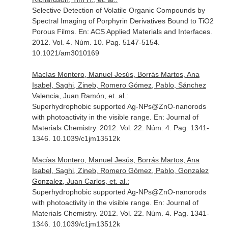
Selective Detection of Volatile Organic Compounds by
Spectral Imaging of Porphyrin Derivatives Bound to TiO2
Porous Films.
En: ACS Applied Materials and Interfaces
.
2012. Vol. 4. Núm. 10. Pag. 5147-5154.
10.1021/am3010169
Macías Montero, Manuel Jesús, Borrás Martos, Ana
Isabel, Saghi, Zineb, Romero Gómez, Pablo, Sánchez
Valencia, Juan Ramón, et. al.:
Superhydrophobic supported Ag-NPs@ZnO-nanorods
with photoactivity in the visible range.
En: Journal of
Materials Chemistry
. 2012. Vol. 22. Núm. 4. Pag. 1341-
1346. 10.1039/c1jm13512k
Macías Montero, Manuel Jesús, Borrás Martos, Ana
Isabel, Saghi, Zineb, Romero Gómez, Pablo, Gonzalez
Gonzalez, Juan Carlos, et. al.:
Superhydrophobic supported Ag-NPs@ZnO-nanorods
with photoactivity in the visible range.
En: Journal of
Materials Chemistry
. 2012. Vol. 22. Núm. 4. Pag. 1341-
1346. 10.1039/c1jm13512k