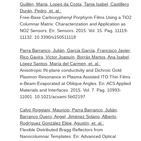
Guillén, Maria, Lopes da Costa, Tania Isabel, Castillero
Durán, Pedro, et. al.:
Free-Base Carboxyphenyl Porphyrin Films Using a TiO2
Columnar Matrix: Characterization and Application as
NO2 Sensors.
En: Sensors
. 2015. Vol. 15. Pag. 11119-
11132. 10.3390/s150511118
Parra Barranco, Julián, Garcia Garcia, Francisco Javier,
Rico Gavira, Víctor Joaquín, Borrás Martos, Ana Isabel,
López Santos, María del Carmen, et. al.:
Anisotropic IN-plane conductivity and Dichroic Gold
Plasmon Resonance in Plasma Assisted ITO Thin Films
e-Beam-Evaporated at Oblique Angles.
En: ACS Applied
Materials and Interfaces
. 2015. Vol. 7. Pag. 10993-
11001. 10.1021/acsami.5b02197
Calvo Roggiani, Mauricio, Parra Barranco, Julián,
Barranco Quero, Angel, Jiménez Solano, Alberto,
Rodríguez González Elipe, Agustín, et. al.:
Flexible Distributed Bragg Reflectors from
Nanocolumnar Templates.
En: Advanced Optical