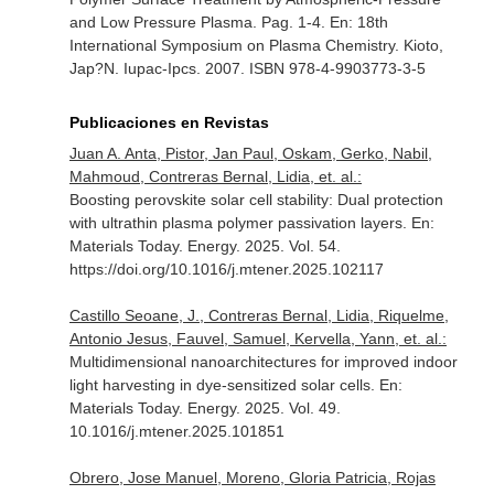
and Low Pressure Plasma. Pag. 1-4.
En: 18th
International Symposium on Plasma Chemistry
. Kioto,
Jap?N. Iupac-Ipcs. 2007. ISBN 978-4-9903773-3-5
Publicaciones en Revistas
Juan A. Anta, Pistor, Jan Paul, Oskam, Gerko, Nabil,
Mahmoud, Contreras Bernal, Lidia, et. al.:
Boosting perovskite solar cell stability: Dual protection
with ultrathin plasma polymer passivation layers.
En:
Materials Today. Energy
. 2025. Vol. 54.
https://doi.org/10.1016/j.mtener.2025.102117
Castillo Seoane, J., Contreras Bernal, Lidia, Riquelme,
Antonio Jesus, Fauvel, Samuel, Kervella, Yann, et. al.:
Multidimensional nanoarchitectures for improved indoor
light harvesting in dye-sensitized solar cells.
En:
Materials Today. Energy
. 2025. Vol. 49.
10.1016/j.mtener.2025.101851
Obrero, Jose Manuel, Moreno, Gloria Patricia, Rojas