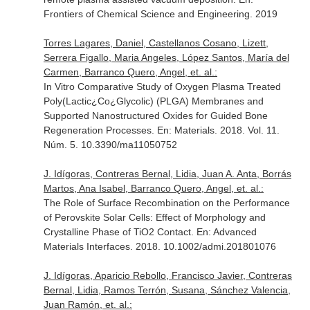
Frontiers of Chemical Science and Engineering
. 2019
Torres Lagares, Daniel, Castellanos Cosano, Lizett,
Serrera Figallo, Maria Angeles, López Santos, María del
Carmen, Barranco Quero, Angel, et. al.:
In Vitro Comparative Study of Oxygen Plasma Treated
Poly(Lactic¿Co¿Glycolic) (PLGA) Membranes and
Supported Nanostructured Oxides for Guided Bone
Regeneration Processes.
En: Materials
. 2018. Vol. 11.
Núm. 5. 10.3390/ma11050752
J. Idígoras, Contreras Bernal, Lidia, Juan A. Anta, Borrás
Martos, Ana Isabel, Barranco Quero, Angel, et. al.:
The Role of Surface Recombination on the Performance
of Perovskite Solar Cells: Effect of Morphology and
Crystalline Phase of TiO2 Contact.
En: Advanced
Materials Interfaces
. 2018. 10.1002/admi.201801076
J. Idígoras, Aparicio Rebollo, Francisco Javier, Contreras
Bernal, Lidia, Ramos Terrón, Susana, Sánchez Valencia,
Juan Ramón, et. al.: