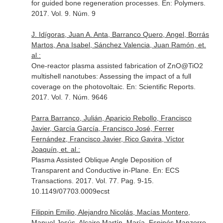
for guided bone regeneration processes.
En: Polymers
.
2017. Vol. 9. Núm. 9
J. Idígoras, Juan A. Anta, Barranco Quero, Angel, Borrás
Martos, Ana Isabel, Sánchez Valencia, Juan Ramón, et.
al.:
One-reactor plasma assisted fabrication of ZnO@TiO2
multishell nanotubes: Assessing the impact of a full
coverage on the photovoltaic.
En: Scientific Reports
.
2017. Vol. 7. Núm. 9646
Parra Barranco, Julián, Aparicio Rebollo, Francisco
Javier, García García, Francisco José, Ferrer
Fernández, Francisco Javier, Rico Gavira, Víctor
Joaquín, et. al.:
Plasma Assisted Oblique Angle Deposition of
Transparent and Conductive in-Plane.
En: ECS
Transactions
. 2017. Vol. 77. Pag. 9-15.
10.1149/07703.0009ecst
Filippin Emilio, Alejandro Nicolás, Macías Montero,
Manuel Jesús, Alcaire Martín, María, Espinós Manzorro,