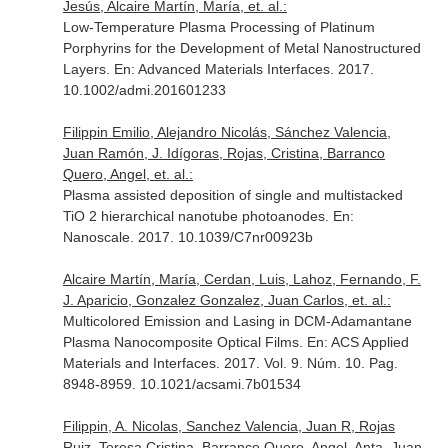
Jesús, Alcaire Martín, María, et. al.:
Low-Temperature Plasma Processing of Platinum
Porphyrins for the Development of Metal Nanostructured
Layers.
En: Advanced Materials Interfaces
. 2017.
10.1002/admi.201601233
Filippin Emilio, Alejandro Nicolás, Sánchez Valencia,
Juan Ramón, J. Idígoras, Rojas, Cristina, Barranco
Quero, Angel, et. al.:
Plasma assisted deposition of single and multistacked
TiO 2 hierarchical nanotube photoanodes.
En:
Nanoscale
. 2017. 10.1039/C7nr00923b
Alcaire Martín, María, Cerdan, Luis, Lahoz, Fernando, F.
J. Aparicio, Gonzalez Gonzalez, Juan Carlos, et. al.:
Multicolored Emission and Lasing in DCM-Adamantane
Plasma Nanocomposite Optical Films.
En: ACS Applied
Materials and Interfaces
. 2017. Vol. 9. Núm. 10. Pag.
8948-8959. 10.1021/acsami.7b01534
Filippin, A. Nicolas, Sanchez Valencia, Juan R, Rojas
Ruiz, Teresa Cristina, Barranco Quero, Angel, Anta, Juan