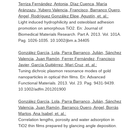
Terriza Fernández, Antonia, Díaz Cuenca, María
Aránzazu, Yubero Valencia, Francisco, Barranco Quero,
Angel, Rodríguez González Elipe, Agustín, et. al.:
Light induced hydrophilicity and osteoblast adhesion
promotion on amorphous TiO2.
En: Journal of
Biomedical Materials Research. Part A
. 2013. Vol. 101A.
Pag. 1026-1035. 10.1002/jbm.a.34405
González García, Lola, Parra Barranco, Julián, Sánchez
Valencia, Juan Ramón, Ferrer Fernández, Francisco
Javier, García Guitiérrez, Mari Cruz, et. al.:
Tuning dichroic plasmon resonance modes of gold
nanoparticles in optical thin films.
En: Advanced
Functional Materials
. 2013. Vol. 23. Pag. 9431-9439.
10.1002/adfm.201201900
González García, Lola, Parra Barranco, Julián, Sánchez
Valencia, Juan Ramón, Barranco Quero, Angel, Borrás
Martos, Ana Isabel, et. al.:
Correlation lengths, porosity and water adsorption in
TiO2 thin films prepared by glancing angle deposition.