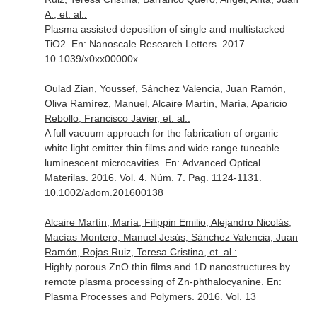
A., et. al.:
Plasma assisted deposition of single and multistacked
TiO2.
En: Nanoscale Research Letters
. 2017.
10.1039/x0xx00000x
Oulad Zian, Youssef, Sánchez Valencia, Juan Ramón,
Oliva Ramírez, Manuel, Alcaire Martín, María, Aparicio
Rebollo, Francisco Javier, et. al.:
A full vacuum approach for the fabrication of organic
white light emitter thin films and wide range tuneable
luminescent microcavities.
En: Advanced Optical
Materilas
. 2016. Vol. 4. Núm. 7. Pag. 1124-1131.
10.1002/adom.201600138
Alcaire Martín, María, Filippin Emilio, Alejandro Nicolás,
Macías Montero, Manuel Jesús, Sánchez Valencia, Juan
Ramón, Rojas Ruiz, Teresa Cristina, et. al.:
Highly porous ZnO thin films and 1D nanostructures by
remote plasma processing of Zn-phthalocyanine.
En:
Plasma Processes and Polymers
. 2016. Vol. 13