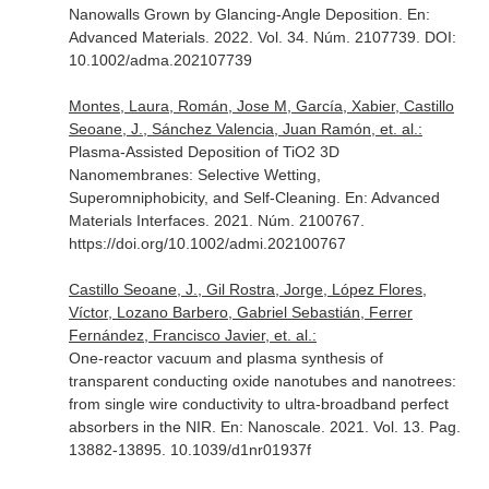
Nanowalls Grown by Glancing-Angle Deposition.
En:
Advanced Materials
. 2022. Vol. 34. Núm. 2107739. DOI:
10.1002/adma.202107739
Montes, Laura, Román, Jose M, García, Xabier, Castillo
Seoane, J., Sánchez Valencia, Juan Ramón, et. al.:
Plasma-Assisted Deposition of TiO2 3D
Nanomembranes: Selective Wetting,
Superomniphobicity, and Self-Cleaning.
En: Advanced
Materials Interfaces
. 2021. Núm. 2100767.
https://doi.org/10.1002/admi.202100767
Castillo Seoane, J., Gil Rostra, Jorge, López Flores,
Víctor, Lozano Barbero, Gabriel Sebastián, Ferrer
Fernández, Francisco Javier, et. al.:
One-reactor vacuum and plasma synthesis of
transparent conducting oxide nanotubes and nanotrees:
from single wire conductivity to ultra-broadband perfect
absorbers in the NIR.
En: Nanoscale
. 2021. Vol. 13. Pag.
13882-13895. 10.1039/d1nr01937f