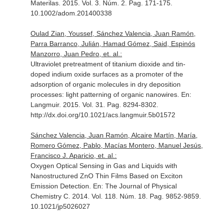
Materilas
. 2015. Vol. 3. Núm. 2. Pag. 171-175.
10.1002/adom.201400338
Oulad Zian, Youssef, Sánchez Valencia, Juan Ramón,
Parra Barranco, Julián, Hamad Gómez, Said, Espinós
Manzorro, Juan Pedro, et. al.:
Ultraviolet pretreatment of titanium dioxide and tin-
doped indium oxide surfaces as a promoter of the
adsorption of organic molecules in dry deposition
processes: light patterning of organic nanowires.
En:
Langmuir
. 2015. Vol. 31. Pag. 8294-8302.
http://dx.doi.org/10.1021/acs.langmuir.5b01572
Sánchez Valencia, Juan Ramón, Alcaire Martín, María,
Romero Gómez, Pablo, Macías Montero, Manuel Jesús,
Francisco J. Aparicio, et. al.:
Oxygen Optical Sensing in Gas and Liquids with
Nanostructured ZnO Thin Films Based on Exciton
Emission Detection.
En: The Journal of Physical
Chemistry C
. 2014. Vol. 118. Núm. 18. Pag. 9852-9859.
10.1021/jp5026027