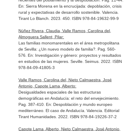
recientes del poblamiento y la despoblación. Pag. 21-44.
En: Sierra Morena en la encrucijada: depoblación, crisis
rural y expectativas de desarrollo sostenible
. Valencia.
Tirant Lo Blanch. 2023. 450. ISBN 978-84-19632-99-9
Núñez Rivera, Claudia, Valle Ramos, Carolina del,
Almoguera Sallent, Pilar:
Las familias monomarentales en el área metropolitana
de Sevilla: ¿Un nuevo modelo de familia?. Pag. 560-
576.
En: Investigación y género: proyectos y resultados
en estudios de las mujeres
. Seville. Seimus. 2022. ISBN
978-84-09-41805-3
Valle Ramos, Carolina del, Nieto Calmaestra, José
Antonio, Capote Lama, Alberto:
Desigualdades espaciales de las estructuras
demográficas en Andalucía: el reto del envejecimiento.
Pag. 387-410.
En: Despoblación y mundo europeo
mediterráneo. El caso de Andalucía
. Valencia. Editorial
Tirant Humanidades. 2022. ISBN 978-84-19226-37-2
Capote Lama, Alberto, Nieto Calmaestra, José Antonio,