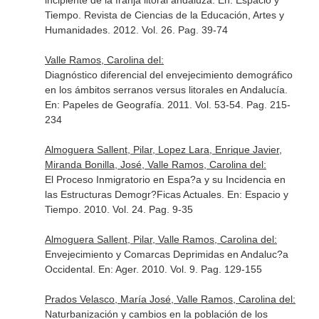
incipiente de la franja litoral andaluza.
En: Espacio y
Tiempo. Revista de Ciencias de la Educación, Artes y
Humanidades
. 2012. Vol. 26. Pag. 39-74
Valle Ramos, Carolina del:
Diagnóstico diferencial del envejecimiento demográfico
en los ámbitos serranos versus litorales en Andalucía.
En: Papeles de Geografía
. 2011. Vol. 53-54. Pag. 215-
234
Almoguera Sallent, Pilar, Lopez Lara, Enrique Javier,
Miranda Bonilla, José, Valle Ramos, Carolina del:
El Proceso Inmigratorio en Espa?a y su Incidencia en
las Estructuras Demogr?Ficas Actuales.
En: Espacio y
Tiempo
. 2010. Vol. 24. Pag. 9-35
Almoguera Sallent, Pilar, Valle Ramos, Carolina del:
Envejecimiento y Comarcas Deprimidas en Andaluc?a
Occidental.
En: Ager
. 2010. Vol. 9. Pag. 129-155
Prados Velasco, María José, Valle Ramos, Carolina del:
Naturbanización y cambios en la población de los