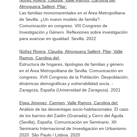
Núñez Rivera, Claudia, Valle Ramos, Carolina del,
Almoguera Sallent, Pilar:
Las familias monomarentales en el Área Metropolitana
de Sevilla: ¿Un nuevo modelo de familia?.
Comunicación en congreso. VIII Congreso de
Investigación y Género. Reflexiones sobre investigación
para avanzar en igualdad. Sevilla. 2022
Núñez Rivera, Claudia, Almoguera Sallent, Pilar, Valle
Ramos, Carolina del:
Estructura de hogares, tipologias de familias y género
en el Área Metropolitana de Sevilla. Comunicación en
congreso. XVII Congreso de la Población. Despoblación,
dinámicas demográficas y vulnerabilidad socia. -
Zaragoza, España (Universidad de Zaragoza). 2021
Egea Jimenez, Carmen, Valle Ramos, Carolina del:
Análisis de las desventajas socio-habitacionales. El caso
de los barrios del Zaidín (Granada) y Cerro del Águila
(Sevilla), España. Comunicación en Seminario. XII
Seminario Internacional de Investigación en Urbanismo
2020. São Paulo / Lisboa. 2020