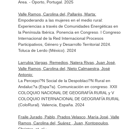
Area. - Oporto, Portugal. 2025
Valle Ramos, Carolina del, Pallarès, Marta:
Empoderando a las mujeres en el medio rural:
Experiencias a través de Comunidades Energéticas en
la Península Ibérica. Ponencia en Congreso. I Congreso
Internacional de la Red Internacional Procesos
Participativos, Género y Desarrollo Territorial 2024.
Toluca de Lerdo (México). 2024
Larrubia Vargas, Remedios, Natera Rivas, Juan José,
Valle Ramos, Carolina del, Nieto Calmaestra, José
Antonio:
La Percepci?N Social de la Despoblaci?N Rural en
Andaluc?a (Espa?a). Comunicación en congreso. XXII
COLOQUIO NACIONAL DE GEOGRAFÍA RURAL y V
COLOQUIO INTERNACIONAL DE GEOGRAFÍA RURAL
(ColoRural). Valencia, España. 2024
Fraile Jurado, Pablo, Prados Velasco, María José, Valle
Ramos, Carolina del, Suárez , Juan, Kontopoulos,