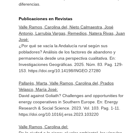
diferencias.
Publicaciones en Revistas
Valle Ramos, Carolina del, Nieto Calmaestra, José
Antonio, Larrubia Vargas, Remedios, Natera Rivas, Juan
José:
¿Por qué se vacía la Andalucía rural según sus
pobladores? Análisis de los factores de abandono y
permanencia desde una perspectiva cualitativa.
En:
Investigaciones Geográficas
. 2025. Núm. 83. Pag. 129-
153. https://doi.org/10.14198/INGEO.27280
Pallarès, Marta, Valle Ramos, Carolina del, Prados
Velasco, María José:
David against Goliath? Challenges and opportunities for
energy cooperatives in Southern Europe.
En: Energy
Research & Social Science
. 2023. Vol. 103. Pag. 1-11.
https://doi.org/10.1016/j.erss.2023.103220
Valle Ramos, Carolina del: