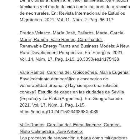
De la ciudad a la sierra: el valor ambiental, los vínculos
familiares y el modo de vida como factores de atracción
de neorrurales.
En: Revista Internacional de Estudios
Migratorios
. 2021. Vol. 11. Núm. 2. Pag. 96-117
Prados Velasco, María José, Pallarès, Marta, García
Marín, Ramón, Valle Ramos, Carolina del:
Renewable Energy Plants and Business Models: A New
Rural Development Perspective.
En: Energies
. 2021.
Vol. 14. Núm. 17. Pag. 1-19. 10.3390/es14175438
Valle Ramos, Carolina del, Goicoechea, María Eugenia:
Envejecimiento demográfico y escenarios de
vulnerabilidad urbana: ¿Hay siempre una relación
conexa? Estudio de casos en las ciudades de Sevilla
(España) y La Plata (Argentina).
En: Geograficando
.
2021. Vol. 17. Núm. 1. Pag. 1-15.
https://doi.org/10.24215/2346898Xe089
Valle Ramos, Carolina del, Egea Jimenez, Carmen,
Nieto Calmaestra, José Antonio:
Los procesos de renovación urbana como mitigadores