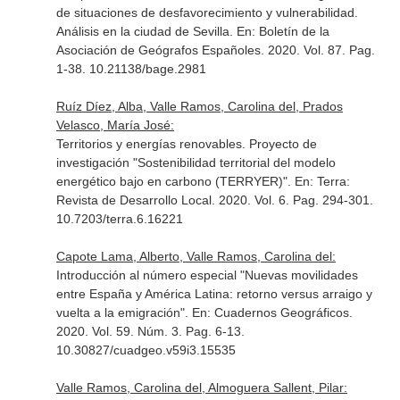
de situaciones de desfavorecimiento y vulnerabilidad.
Análisis en la ciudad de Sevilla.
En: Boletín de la
Asociación de Geógrafos Españoles
. 2020. Vol. 87. Pag.
1-38. 10.21138/bage.2981
Ruíz Díez, Alba, Valle Ramos, Carolina del, Prados
Velasco, María José:
Territorios y energías renovables. Proyecto de
investigación "Sostenibilidad territorial del modelo
energético bajo en carbono (TERRYER)".
En: Terra:
Revista de Desarrollo Local
. 2020. Vol. 6. Pag. 294-301.
10.7203/terra.6.16221
Capote Lama, Alberto, Valle Ramos, Carolina del:
Introducción al número especial "Nuevas movilidades
entre España y América Latina: retorno versus arraigo y
vuelta a la emigración".
En: Cuadernos Geográficos
.
2020. Vol. 59. Núm. 3. Pag. 6-13.
10.30827/cuadgeo.v59i3.15535
Valle Ramos, Carolina del, Almoguera Sallent, Pilar: