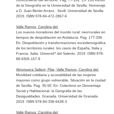
conocimiento del territorio. Pag. 77-102.
En: Los inicios
de la Geografía en la Universidad de Sevilla. Homenaje
a D. Juan Benito Arranz.
. Sevill. Universidad de Sevilla.
2019. ISBN 978-84-472-2867-6
Valle Ramos, Carolina del:
Los nuevos moradores del mundo rural: neorrurales en
tiempos de despoblación en Andalucía. Pag. 177-206.
En: Despoblación y transformaciones sociodemográfica
de los territorios rurales: los casos de España, Italia y
Francia
. Italia. Universit? del Salento. 2019. ISBN 978-
88-8305-157-9
Almoguera Sallent, Pilar, Valle Ramos, Carolina del:
Movilidad cotidiana y accesibilidad de las mujeres
mayores como grupo vulnerable. Situación en la ciudad
de Sevilla. Pag. 35-50.
En: Colectivos en Desventaja
Social y Habitacional. la Geografia de las
Desigualdades
. Granada. Universidad de Granada.
2019. ISBN 978-84-338-6438-3
Valle Ramos, Carolina del: