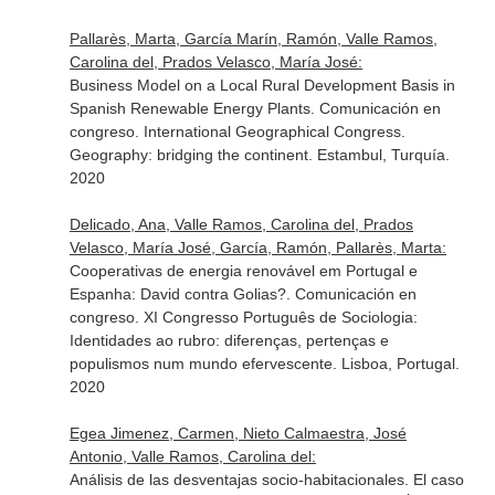
Pallarès, Marta, García Marín, Ramón, Valle Ramos,
Carolina del, Prados Velasco, María José:
Business Model on a Local Rural Development Basis in
Spanish Renewable Energy Plants. Comunicación en
congreso. International Geographical Congress.
Geography: bridging the continent. Estambul, Turquía.
2020
Delicado, Ana, Valle Ramos, Carolina del, Prados
Velasco, María José, García, Ramón, Pallarès, Marta:
Cooperativas de energia renovável em Portugal e
Espanha: David contra Golias?. Comunicación en
congreso. XI Congresso Português de Sociologia:
Identidades ao rubro: diferenças, pertenças e
populismos num mundo efervescente. Lisboa, Portugal.
2020
Egea Jimenez, Carmen, Nieto Calmaestra, José
Antonio, Valle Ramos, Carolina del:
Análisis de las desventajas socio-habitacionales. El caso