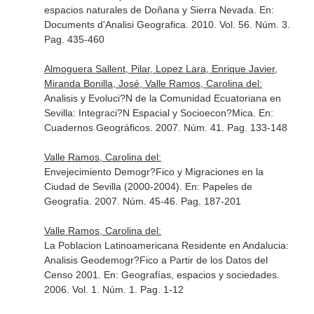
espacios naturales de Doñana y Sierra Nevada.
En:
Documents d'Analisi Geografica
. 2010. Vol. 56. Núm. 3.
Pag. 435-460
Almoguera Sallent, Pilar, Lopez Lara, Enrique Javier,
Miranda Bonilla, José, Valle Ramos, Carolina del:
Analisis y Evoluci?N de la Comunidad Ecuatoriana en
Sevilla: Integraci?N Espacial y Socioecon?Mica.
En:
Cuadernos Geográficos
. 2007. Núm. 41. Pag. 133-148
Valle Ramos, Carolina del:
Envejecimiento Demogr?Fico y Migraciones en la
Ciudad de Sevilla (2000-2004).
En: Papeles de
Geografía
. 2007. Núm. 45-46. Pag. 187-201
Valle Ramos, Carolina del:
La Poblacion Latinoamericana Residente en Andalucia:
Analisis Geodemogr?Fico a Partir de los Datos del
Censo 2001.
En: Geografías, espacios y sociedades
.
2006. Vol. 1. Núm. 1. Pag. 1-12