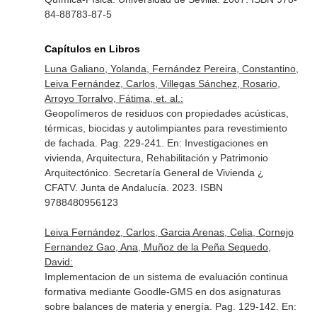
84-88783-87-5
Capítulos en Libros
Luna Galiano, Yolanda, Fernández Pereira, Constantino,
Leiva Fernández, Carlos, Villegas Sánchez, Rosario,
Arroyo Torralvo, Fátima, et. al.:
Geopolímeros de residuos con propiedades acústicas,
térmicas, biocidas y autolimpiantes para revestimiento
de fachada. Pag. 229-241.
En: Investigaciones en
vivienda, Arquitectura, Rehabilitación y Patrimonio
Arquitectónico
. Secretaría General de Vivienda ¿
CFATV. Junta de Andalucía. 2023. ISBN
9788480956123
Leiva Fernández, Carlos, Garcia Arenas, Celia, Cornejo
Fernandez Gao, Ana, Muñoz de la Peña Sequedo,
David:
Implementacion de un sistema de evaluación continua
formativa mediante Goodle-GMS en dos asignaturas
sobre balances de materia y energía. Pag. 129-142.
En: