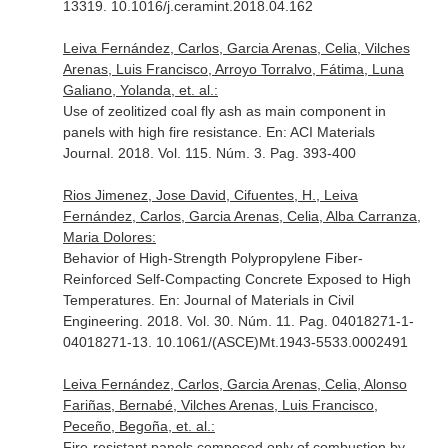
13319. 10.1016/j.ceramint.2018.04.162
Leiva Fernández, Carlos, Garcia Arenas, Celia, Vilches
Arenas, Luis Francisco, Arroyo Torralvo, Fátima, Luna
Galiano, Yolanda, et. al.:
Use of zeolitized coal fly ash as main component in
panels with high fire resistance.
En: ACI Materials
Journal
. 2018. Vol. 115. Núm. 3. Pag. 393-400
Rios Jimenez, Jose David, Cifuentes, H., Leiva
Fernández, Carlos, Garcia Arenas, Celia, Alba Carranza,
Maria Dolores:
Behavior of High-Strength Polypropylene Fiber-
Reinforced Self-Compacting Concrete Exposed to High
Temperatures.
En: Journal of Materials in Civil
Engineering
. 2018. Vol. 30. Núm. 11. Pag. 04018271-1-
04018271-13. 10.1061/(ASCE)Mt.1943-5533.0002491
Leiva Fernández, Carlos, Garcia Arenas, Celia, Alonso
Fariñas, Bernabé, Vilches Arenas, Luis Francisco,
Peceño, Begoña, et. al.:
Fire-resistant panels composed only of combustion by-