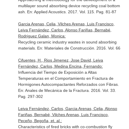
multilayer sound absorbing device recycling coal bottom
ash.
En: Applied Acoustics
. 2017. Vol. 115. Pag. 81-87
Garcia Arenas, Celia, Vilches Arenas, Luis Francisco,
Leiva Fernández, Carlos, Alonso Fariñas, Bernabé,
Rodriguez Galan, Monica:
Recycling ceramic industry wastes in sound absorbing
materials.
En: Materiales de Construcción
. 2016. Vol. 66
Cifuentes, H., Rios Jimenez, Jose David, Leiva
Fernández, Carlos, Medina Encina, Fernando:
Influencia del Tiempo de Exposición a Altas
Temperaturas en el Comportamiento en Fractura de
Hormigones Autocompactantes Reforzados con Fibras.
En: Anales de Mecánica de la Fractura
. 2016. Vol. 33.
Pag. 297-302
Leiva Fernández, Carlos, Garcia Arenas, Celia, Alonso
Fariñas, Bernabé, Vilches Arenas, Luis Francisco,
Peceño, Begoña, et. al.:
Characteristics of fired bricks with co-combustion fly