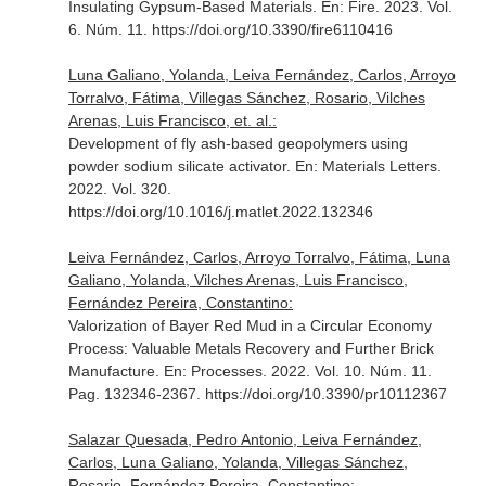
Insulating Gypsum-Based Materials.
En: Fire
. 2023. Vol.
6. Núm. 11. https://doi.org/10.3390/fire6110416
Luna Galiano, Yolanda, Leiva Fernández, Carlos, Arroyo
Torralvo, Fátima, Villegas Sánchez, Rosario, Vilches
Arenas, Luis Francisco, et. al.:
Development of fly ash-based geopolymers using
powder sodium silicate activator.
En: Materials Letters
.
2022. Vol. 320.
https://doi.org/10.1016/j.matlet.2022.132346
Leiva Fernández, Carlos, Arroyo Torralvo, Fátima, Luna
Galiano, Yolanda, Vilches Arenas, Luis Francisco,
Fernández Pereira, Constantino:
Valorization of Bayer Red Mud in a Circular Economy
Process: Valuable Metals Recovery and Further Brick
Manufacture.
En: Processes
. 2022. Vol. 10. Núm. 11.
Pag. 132346-2367. https://doi.org/10.3390/pr10112367
Salazar Quesada, Pedro Antonio, Leiva Fernández,
Carlos, Luna Galiano, Yolanda, Villegas Sánchez,
Rosario, Fernández Pereira, Constantino: