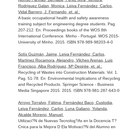
Rodriguez Galan, Monica, Leiva Fernández, Carlos,
Vidal Barrero, J. Fernando, et. al.:
A basic occupational health and safety awareness
training subject for engineering degree students. Pag.
207-212.
En: Proceedings books of the WOS 8th
International Conference
. Minho - Portugal. WOS 2015-
University of Minho. 2015. ISBN 978-989-98203-4-0
Solís Guzmán, Jaime, Leiva Fernández, Carlos,
Martínez Rocamora, Alejandro, Vilches Arenas, Luis
Francisco, Alba Rodríguez, Mª Desirée, et. al.:
Recycling of Wastes into Construction Materials. Vol. 1.
Pag. 51-78.
En: Environmental Implications of Recycling
and Recycled Products
. Springer Science - Business
Media Singapore 2015. 2015. ISBN 978-981-287-643-0
Arroyo Torralvo, Fátima, Fernández Baco, Custodia,
Leiva Fernández, Carlos, Luna Galiano, Yolanda,
Alcalde Moreno, Manuel:
Utilizaci?N de Nuevas Tecnolog?As en la Docencia T?
Cnica para la Mejora D Ela Motivaci?N del Alumno en