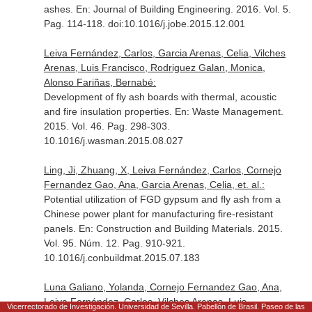
ashes.
En: Journal of Building Engineering
. 2016. Vol. 5.
Pag. 114-118. doi:10.1016/j.jobe.2015.12.001
Leiva Fernández, Carlos, Garcia Arenas, Celia, Vilches
Arenas, Luis Francisco, Rodriguez Galan, Monica,
Alonso Fariñas, Bernabé:
Development of fly ash boards with thermal, acoustic
and fire insulation properties.
En: Waste Management
.
2015. Vol. 46. Pag. 298-303.
10.1016/j.wasman.2015.08.027
Ling, Ji, Zhuang, X, Leiva Fernández, Carlos, Cornejo
Fernandez Gao, Ana, Garcia Arenas, Celia, et. al.:
Potential utilization of FGD gypsum and fly ash from a
Chinese power plant for manufacturing fire-resistant
panels.
En: Construction and Building Materials
. 2015.
Vol. 95. Núm. 12. Pag. 910-921.
10.1016/j.conbuildmat.2015.07.183
Luna Galiano, Yolanda, Cornejo Fernandez Gao, Ana,
Leiva Fernández, Carlos, Vilches Arenas, Luis
Vicerrectorado de Investigación. Universidad de Sevilla. Pabellón de Brasil. Paseo de las