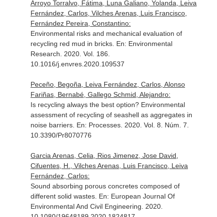
Arroyo Torralvo, Fátima, Luna Galiano, Yolanda, Leiva
Fernández, Carlos, Vilches Arenas, Luis Francisco,
Fernández Pereira, Constantino:
Environmental risks and mechanical evaluation of
recycling red mud in bricks.
En: Environmental
Research
. 2020. Vol. 186.
10.1016/j.envres.2020.109537
Peceño, Begoña, Leiva Fernández, Carlos, Alonso
Fariñas, Bernabé, Gallego Schmid, Alejandro:
Is recycling always the best option? Environmental
assessment of recycling of seashell as aggregates in
noise barriers.
En: Processes
. 2020. Vol. 8. Núm. 7.
10.3390/Pr8070776
Garcia Arenas, Celia, Rios Jimenez, Jose David,
Cifuentes, H., Vilches Arenas, Luis Francisco, Leiva
Fernández, Carlos:
Sound absorbing porous concretes composed of
different solid wastes.
En: European Journal Of
Environmental And Civil Engineering
. 2020.
10.1080/19648189.2020.1824817