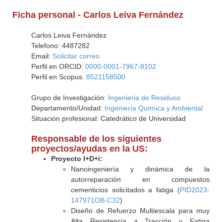
Ficha personal - Carlos Leiva Fernández
Carlos Leiva Fernández
Telefono: 4487282
Email:
Solicitar correo
Perfil en ORCID:
0000-0001-7967-8102
Perfil en Scopus:
8521158500
Grupo de Investigación:
Ingenieria de Residuos
Departamento/Unidad:
Ingeniería Química y Ambiental
Situación profesional: Catedrático de Universidad
Responsable de los siguientes
proyectos/ayudas en la US:
Proyecto I+D+i:
Nanoingeniería y dinámica de la
autorreparación en compuestos
cementicios solicitados a fatiga (
PID2023-
147971OB-C32
)
Diseño de Refuerzo Multiescala para muy
Alta Resistencia a Tracción y Fatiga