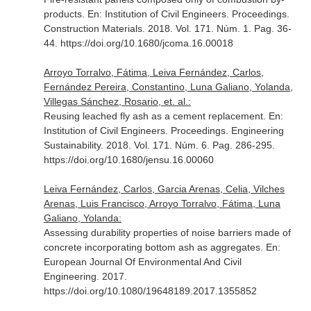
products.
En: Institution of Civil Engineers. Proceedings.
Construction Materials
. 2018. Vol. 171. Núm. 1. Pag. 36-
44. https://doi.org/10.1680/jcoma.16.00018
Arroyo Torralvo, Fátima, Leiva Fernández, Carlos,
Fernández Pereira, Constantino, Luna Galiano, Yolanda,
Villegas Sánchez, Rosario, et. al.:
Reusing leached fly ash as a cement replacement.
En:
Institution of Civil Engineers. Proceedings. Engineering
Sustainability
. 2018. Vol. 171. Núm. 6. Pag. 286-295.
https://doi.org/10.1680/jensu.16.00060
Leiva Fernández, Carlos, Garcia Arenas, Celia, Vilches
Arenas, Luis Francisco, Arroyo Torralvo, Fátima, Luna
Galiano, Yolanda:
Assessing durability properties of noise barriers made of
concrete incorporating bottom ash as aggregates.
En:
European Journal Of Environmental And Civil
Engineering
. 2017.
https://doi.org/10.1080/19648189.2017.1355852