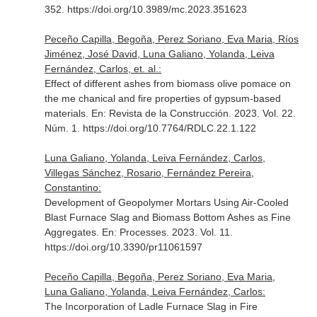
352. https://doi.org/10.3989/mc.2023.351623
Peceño Capilla, Begoña, Perez Soriano, Eva Maria, Ríos
Jiménez, José David, Luna Galiano, Yolanda, Leiva
Fernández, Carlos, et. al.:
Effect of different ashes from biomass olive pomace on
the me chanical and fire properties of gypsum-based
materials.
En: Revista de la Construcción
. 2023. Vol. 22.
Núm. 1. https://doi.org/10.7764/RDLC.22.1.122
Luna Galiano, Yolanda, Leiva Fernández, Carlos,
Villegas Sánchez, Rosario, Fernández Pereira,
Constantino:
Development of Geopolymer Mortars Using Air-Cooled
Blast Furnace Slag and Biomass Bottom Ashes as Fine
Aggregates.
En: Processes
. 2023. Vol. 11.
https://doi.org/10.3390/pr11061597
Peceño Capilla, Begoña, Perez Soriano, Eva Maria,
Luna Galiano, Yolanda, Leiva Fernández, Carlos:
The Incorporation of Ladle Furnace Slag in Fire