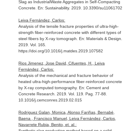
Slag as IndustrialWaste Aggregates in Self-Compacting
Concrete.
En: Sustainability
. 2019. 10.3390/su11061702
Leiva Fernández, Carlos:
Analysis of the tensile fracture properties of ultra-high-
strength fiber-reinforced concrete with different types of
steel fibers by X-ray tomograph.
En: Materials & Design
.
2019. Vol. 165.
https://doi.org/10.1016/j.matdes.2019.107582
Rios Jimenez, Jose David, Cifuentes, H., Leiva
Fernández, Carlos:
Analysis of the mechanical and fracture behavior of
heated ultra-high-performance fiber-reinforced concrete
by X-ray computed tomography.
En: Cement and
Concrete Research
. 2019. Vol. 119. Pag. 77-88.
10.1016/j.cemconres.2019.02.015
Rodriguez Galan, Monica, Alonso Fariñas, Bernabé,
Baena , Francisco Manuel, Leiva Fernández, Carlos,
Navarrete Rubia, Benito, et. al.:
Synthetic slag production method based on a solid