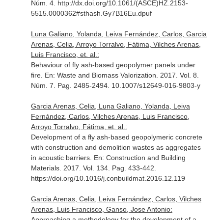
Núm. 4. http://dx.doi.org/10.1061/(ASCE)HZ.2153-
5515.0000362#sthash.Gy7B16Eu.dpuf
Luna Galiano, Yolanda, Leiva Fernández, Carlos, Garcia
Arenas, Celia, Arroyo Torralvo, Fátima, Vilches Arenas,
Luis Francisco, et. al.:
Behaviour of fly ash-based geopolymer panels under
fire.
En: Waste and Biomass Valorization
. 2017. Vol. 8.
Núm. 7. Pag. 2485-2494. 10.1007/s12649-016-9803-y
Garcia Arenas, Celia, Luna Galiano, Yolanda, Leiva
Fernández, Carlos, Vilches Arenas, Luis Francisco,
Arroyo Torralvo, Fátima, et. al.:
Development of a fly ash-based geopolymeric concrete
with construction and demolition wastes as aggregates
in acoustic barriers.
En: Construction and Building
Materials
. 2017. Vol. 134. Pag. 433-442.
https://doi.org/10.1016/j.conbuildmat.2016.12.119
Garcia Arenas, Celia, Leiva Fernández, Carlos, Vilches
Arenas, Luis Francisco, Ganso, Jose Antonio:
Approaching a methodology for the development of a