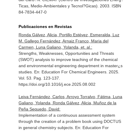
Ticas, Medio-Ambientales y Tecnol?Gicas). 2003. ISBN
84-7834-447-0
Publicaciones en Revistas
Ronda Gálvez, Alicia, Portillo Estévez, Esmeralda, Luz
M. Gallego Fernández, Arnaiz Franco, Maria del
Carmen, Luna Galiano, Yolanda, et. al.:
Strengths, Weaknesses, Opportunities and Threats
(SWOT) analysis to improve teaching of the chemical
and environmental engineering department in master¿s
studies.
En: Education For Chemical Engineers
. 2025.
Vol. 53. Pag. 123-137.
https://doi.org/10.1016/j.ece.2025.08.002
Leiva Fernández, Carlos, Arroyo Torralvo, Fátima, Luna
Galiano, Yolanda, Ronda Gálvez, Alicia, Muñoz de la
Peña Sequedo, David:
Implementation of a continuous assessment system
through the creation of a problem book using DOCTUS
in general chemistry subjects.
En: Education For