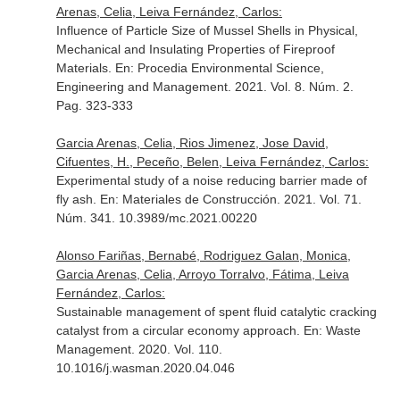
Arenas, Celia, Leiva Fernández, Carlos:
Influence of Particle Size of Mussel Shells in Physical,
Mechanical and Insulating Properties of Fireproof
Materials.
En: Procedia Environmental Science,
Engineering and Management
. 2021. Vol. 8. Núm. 2.
Pag. 323-333
Garcia Arenas, Celia, Rios Jimenez, Jose David,
Cifuentes, H., Peceño, Belen, Leiva Fernández, Carlos:
Experimental study of a noise reducing barrier made of
fly ash.
En: Materiales de Construcción
. 2021. Vol. 71.
Núm. 341. 10.3989/mc.2021.00220
Alonso Fariñas, Bernabé, Rodriguez Galan, Monica,
Garcia Arenas, Celia, Arroyo Torralvo, Fátima, Leiva
Fernández, Carlos:
Sustainable management of spent fluid catalytic cracking
catalyst from a circular economy approach.
En: Waste
Management
. 2020. Vol. 110.
10.1016/j.wasman.2020.04.046