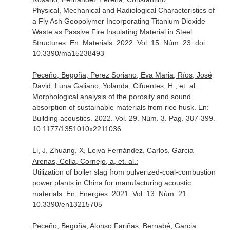
Physical, Mechanical and Radiological Characteristics of
a Fly Ash Geopolymer Incorporating Titanium Dioxide
Waste as Passive Fire Insulating Material in Steel
Structures.
En: Materials
. 2022. Vol. 15. Núm. 23. doi:
10.3390/ma15238493
Peceño, Begoña, Perez Soriano, Eva Maria, Ríos, José
David, Luna Galiano, Yolanda, Cifuentes, H., et. al.:
Morphological analysis of the porosity and sound
absorption of sustainable materials from rice husk.
En:
Building acoustics
. 2022. Vol. 29. Núm. 3. Pag. 387-399.
10.1177/1351010x2211036
Li, J, Zhuang, X, Leiva Fernández, Carlos, Garcia
Arenas, Celia, Cornejo, a, et. al.:
Utilization of boiler slag from pulverized-coal-combustion
power plants in China for manufacturing acoustic
materials.
En: Energies
. 2021. Vol. 13. Núm. 21.
10.3390/en13215705
Peceño, Begoña, Alonso Fariñas, Bernabé, Garcia