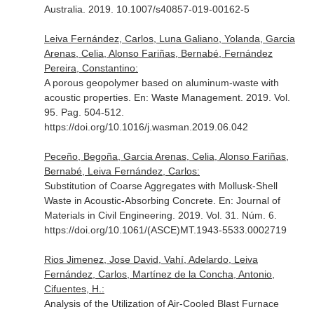
Australia
. 2019. 10.1007/s40857-019-00162-5
Leiva Fernández, Carlos, Luna Galiano, Yolanda, Garcia
Arenas, Celia, Alonso Fariñas, Bernabé, Fernández
Pereira, Constantino:
A porous geopolymer based on aluminum-waste with
acoustic properties.
En: Waste Management
. 2019. Vol.
95. Pag. 504-512.
https://doi.org/10.1016/j.wasman.2019.06.042
Peceño, Begoña, Garcia Arenas, Celia, Alonso Fariñas,
Bernabé, Leiva Fernández, Carlos:
Substitution of Coarse Aggregates with Mollusk-Shell
Waste in Acoustic-Absorbing Concrete.
En: Journal of
Materials in Civil Engineering
. 2019. Vol. 31. Núm. 6.
https://doi.org/10.1061/(ASCE)MT.1943-5533.0002719
Rios Jimenez, Jose David, Vahí, Adelardo, Leiva
Fernández, Carlos, Martínez de la Concha, Antonio,
Cifuentes, H.:
Analysis of the Utilization of Air-Cooled Blast Furnace