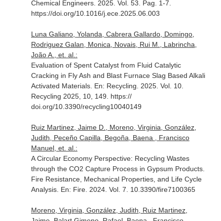
Chemical Engineers
. 2025. Vol. 53. Pag. 1-7.
https://doi.org/10.1016/j.ece.2025.06.003
Luna Galiano, Yolanda, Cabrera Gallardo, Domingo,
Rodriguez Galan, Monica, Novais, Rui M., Labrincha,
João A., et. al.:
Evaluation of Spent Catalyst from Fluid Catalytic
Cracking in Fly Ash and Blast Furnace Slag Based Alkali
Activated Materials.
En: Recycling
. 2025. Vol. 10.
Recycling 2025, 10, 149. https://
doi.org/10.3390/recycling10040149
Ruiz Martinez, Jaime D., Moreno, Virginia, González,
Judith, Peceño Capilla, Begoña, Baena , Francisco
Manuel, et. al.:
A Circular Economy Perspective: Recycling Wastes
through the CO2 Capture Process in Gypsum Products.
Fire Resistance, Mechanical Properties, and Life Cycle
Analysis.
En: Fire
. 2024. Vol. 7. 10.3390/fire7100365
Moreno, Virginia, González, Judith, Ruiz Martinez,
Jaime, Balart Gimeno, Rafael, Baena , Francisco