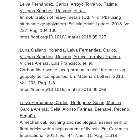
Leiva Fernández, Carlos, Arroyo Torralvo, Fátima,
Villegas Sánchez, Rosario, et. al.:
Immobilization of heavy metals (Cd, Ni or Pb) using
aluminate geopolymers.
En: Materials Letters
. 2018. Vol.
227. Pag. 184-186.
https://doi.org/10.1016/j.matlet.2018.05.027
Luna Galiano, Yolanda, Leiva Fernández, Carlos,
Villegas Sánchez, Rosario, Arroyo Torralvo, Fátima,
Vilches Arenas, Luis Francisco, et. al.:
Carbon fiber waste incorporation in blast furnace slag
geopolymer-composites.
En: Materials Letters
. 2018.
Vol. 233. Pag. 1-3.
https://doi.org/10.1016/j.matlet.2018.08.099
Leiva Fernández, Carlos, Rodriguez Galan, Monica,
Garcia Arenas, Celia, Alonso Fariñas, Bernabé, Peceño,
Begoña:
A mechanical, leaching and radiological assessment of
fired bricks with a high content of fly ash.
En: Ceramics
International
. 2018. Vol. 44. Núm. 11. Pag. 13319-