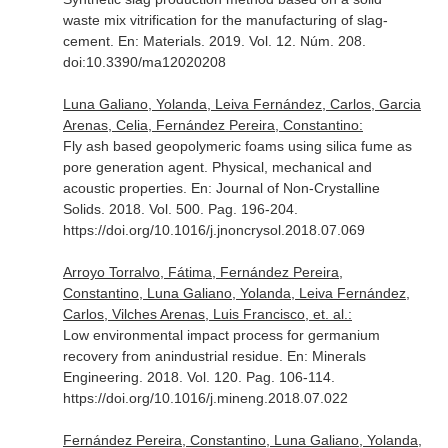
waste mix vitrification for the manufacturing of slag-
cement.
En: Materials
. 2019. Vol. 12. Núm. 208.
doi:10.3390/ma12020208
Luna Galiano, Yolanda, Leiva Fernández, Carlos, Garcia
Arenas, Celia, Fernández Pereira, Constantino:
Fly ash based geopolymeric foams using silica fume as
pore generation agent. Physical, mechanical and
acoustic properties.
En: Journal of Non-Crystalline
Solids
. 2018. Vol. 500. Pag. 196-204.
https://doi.org/10.1016/j.jnoncrysol.2018.07.069
Arroyo Torralvo, Fátima, Fernández Pereira,
Constantino, Luna Galiano, Yolanda, Leiva Fernández,
Carlos, Vilches Arenas, Luis Francisco, et. al.:
Low environmental impact process for germanium
recovery from anindustrial residue.
En: Minerals
Engineering
. 2018. Vol. 120. Pag. 106-114.
https://doi.org/10.1016/j.mineng.2018.07.022
Fernández Pereira, Constantino, Luna Galiano, Yolanda,