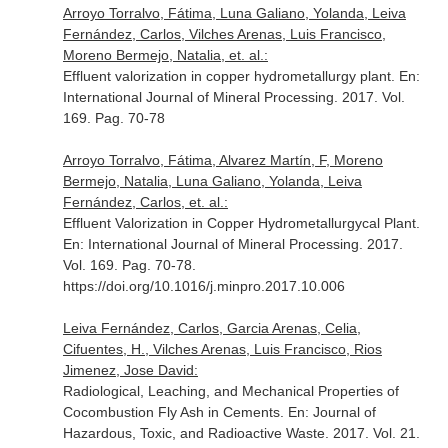
Arroyo Torralvo, Fátima, Luna Galiano, Yolanda, Leiva
Fernández, Carlos, Vilches Arenas, Luis Francisco,
Moreno Bermejo, Natalia, et. al.:
Effluent valorization in copper hydrometallurgy plant.
En:
International Journal of Mineral Processing
. 2017. Vol.
169. Pag. 70-78
Arroyo Torralvo, Fátima, Alvarez Martín, F, Moreno
Bermejo, Natalia, Luna Galiano, Yolanda, Leiva
Fernández, Carlos, et. al.:
Effluent Valorization in Copper Hydrometallurgycal Plant.
En: International Journal of Mineral Processing
. 2017.
Vol. 169. Pag. 70-78.
https://doi.org/10.1016/j.minpro.2017.10.006
Leiva Fernández, Carlos, Garcia Arenas, Celia,
Cifuentes, H., Vilches Arenas, Luis Francisco, Rios
Jimenez, Jose David:
Radiological, Leaching, and Mechanical Properties of
Cocombustion Fly Ash in Cements.
En: Journal of
Hazardous, Toxic, and Radioactive Waste
. 2017. Vol. 21.