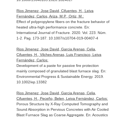
Rios Jimenez, Jose David, Cifuentes, H., Leiva
Fernández, Carlos, Ariza, M.P., Ortiz, M.:
Effect of polypropylene fibers on the fracture behavior of
heated ultra-high performance concrete.
En:
International Journal of Fracture
. 2020. Vol. 223. Núm.
1-2. Pag. 173-187. 10.1007/s10704-019-00407-4
Rios Jimenez, Jose David, Garcia Arenas, Celia,
Cifuentes, H., Vilches Arenas, Luis Francisco, Leiva
Fernández, Carlos:
Development of a paste for passive fire protection
mainly composed of granulated blast furnace slag.
En:
Environmental Progress & Sustainable Energy
. 2019.
10.1002/ep.13382
Rios Jimenez, Jose David, Garcia Arenas, Celia,
Cifuentes, H., Peceño, Belen, Leiva Fernández, Carlos:
Porous Structure by X-Ray Computed Tomography and
Sound Absorption in Pervious Concretes with Air Cooled
Blast Furnace Slag as Coarse Aggregate.
En: Acoustics