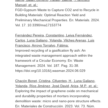
Manuel, et. al.:
FGD-Gypsum Waste to Capture CO2 and to Recycle in
Building Materials: Optimal Reaction Yield and
Preliminary Mechanical Properties.
En: Materials
. 2024.
Vol. 17. 10.3390/ma17153774
Fernández Pereira, Constantino, Leiva Fernández,
Carlos, Luna Galiano, Yolanda, Vilches Arenas, Luis
Francisco, Arroyo Torralvo, Fátima:
Improved recycling of a gasification fly ash: An
integrated waste management approach within the
framework of a Circular Economy.
En: Waste
Management
. 2024. Vol. 187. Pag. 31-38.
https://doi.org/10.1016/j.wasman.2024.06.029
Chacón Bonet, Cristina, Cifuentes, H., Luna Galiano,
Yolanda, Ríos Jiménez, José David, Ariza, M.P., et. al.:
Exploring the impact of graphene oxide on mechanical
and durability properties of mortars incorporating
demolition waste: micro and nano-pore structure effects.
En: Materiales de Construcción
. 2023. Vol. 73. Núm.