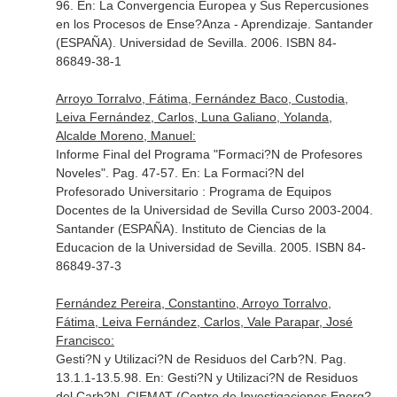
96.
En: La Convergencia Europea y Sus Repercusiones
en los Procesos de Ense?Anza - Aprendizaje
. Santander
(ESPAÑA). Universidad de Sevilla. 2006. ISBN 84-
86849-38-1
Arroyo Torralvo, Fátima, Fernández Baco, Custodia,
Leiva Fernández, Carlos, Luna Galiano, Yolanda,
Alcalde Moreno, Manuel:
Informe Final del Programa "Formaci?N de Profesores
Noveles". Pag. 47-57.
En: La Formaci?N del
Profesorado Universitario : Programa de Equipos
Docentes de la Universidad de Sevilla Curso 2003-2004
.
Santander (ESPAÑA). Instituto de Ciencias de la
Educacion de la Universidad de Sevilla. 2005. ISBN 84-
86849-37-3
Fernández Pereira, Constantino, Arroyo Torralvo,
Fátima, Leiva Fernández, Carlos, Vale Parapar, José
Francisco:
Gesti?N y Utilizaci?N de Residuos del Carb?N. Pag.
13.1.1-13.5.98.
En: Gesti?N y Utilizaci?N de Residuos
del Carb?N
. CIEMAT (Centro de Investigaciones Energ?