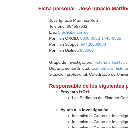
Ficha personal - José Ignacio Martín
José Ignacio Martínez Ruiz
Telefono: 954557632
Email:
Solicitar correo
Perfil en ORCID:
0000-0002-1448-9025
Perfil en Scopus:
54420689000
Perfil en Dialnet:
552060
Grupo de Investigación:
Historia e Institu
Departamento/Unidad:
Economía e Histori
Situación profesional: Catedrático de Unive
Responsable de los siguientes 
Proyecto I+D+i:
Las Periferias del Sistema Come
Ayuda a la investigación:
Incentivo al Grupo de Investig
Incentivo al Grupo de Investig
Incentivo al Grupo de Investig