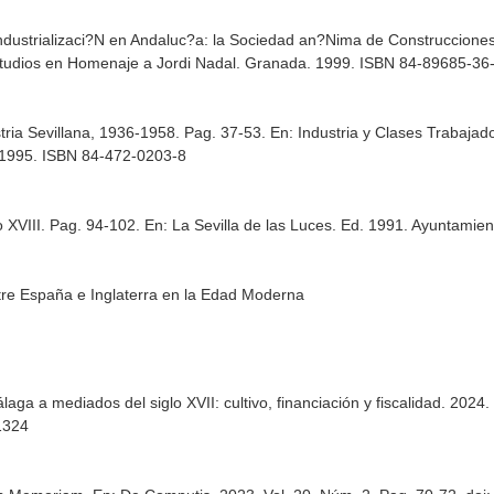
industrializaci?N en Andaluc?a: la Sociedad an?Nima de Construccio
studios en Homenaje a Jordi Nadal
. Granada. 1999. ISBN 84-89685-36
stria Sevillana, 1936-1958. Pag. 37-53.
En: Industria y Clases Trabajado
. 1995. ISBN 84-472-0203-8
o XVIII. Pag. 94-102.
En: La Sevilla de las Luces
. Ed. 1991. Ayuntamien
tre España e Inglaterra en la Edad Moderna
aga a mediados del siglo XVII: cultivo, financiación y fiscalidad. 2024
1324