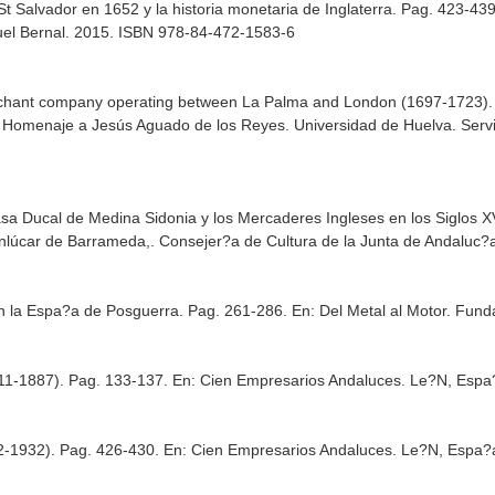
St Salvador en 1652 y la historia monetaria de Inglaterra. Pag. 423-43
uel Bernal
. 2015. ISBN 978-84-472-1583-6
rchant company operating between La Palma and London (1697-1723).
). Homenaje a Jesús Aguado de los Reyes
. Universidad de Huelva. Ser
a Casa Ducal de Medina Sidonia y los Mercaderes Ingleses en los Siglos 
nlúcar de Barrameda,
. Consejer?a de Cultura de la Junta de Andaluc
n la Espa?a de Posguerra. Pag. 261-286.
En: Del Metal al Motor
. Fund
811-1887). Pag. 133-137.
En: Cien Empresarios Andaluces
. Le?N, Espa
2-1932). Pag. 426-430.
En: Cien Empresarios Andaluces
. Le?N, Espa?