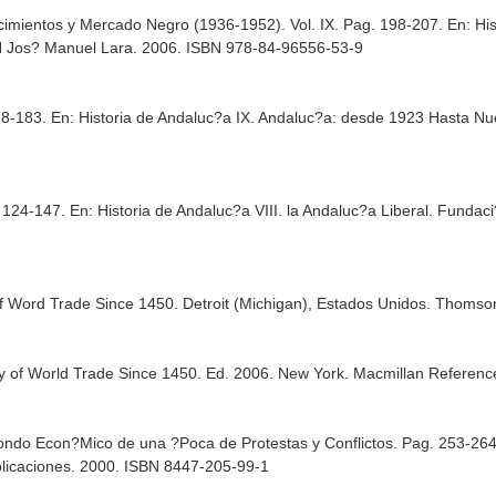
ecimientos y Mercado Negro (1936-1952). Vol. IX. Pag. 198-207.
En: Hi
N Jos? Manuel Lara. 2006. ISBN 978-84-96556-53-9
178-183.
En: Historia de Andaluc?a IX. Andaluc?a: desde 1923 Hasta N
. 124-147.
En: Historia de Andaluc?a VIII. la Andaluc?a Liberal
. Fundac
of Word Trade Since 1450
. Detroit (Michigan), Estados Unidos. Thoms
ry of World Trade Since 1450
. Ed. 2006. New York. Macmillan Referen
sfondo Econ?Mico de una ?Poca de Protestas y Conflictos. Pag. 253-26
ublicaciones. 2000. ISBN 8447-205-99-1