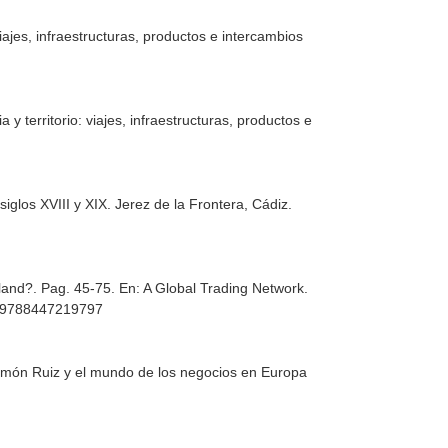
 viajes, infraestructuras, productos e intercambios
ia y territorio: viajes, infraestructuras, productos e
siglos XVIII y XIX
. Jerez de la Frontera, Cádiz.
gland?. Pag. 45-75.
En: A Global Trading Network.
SBN 9788447219797
imón Ruiz y el mundo de los negocios en Europa