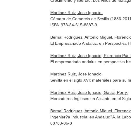
Crecimiento y libertad. Los vinos de Málag
Martinez Ruiz, Jose Ignacio:
Cámara de Comercio de Sevilla (1886-2011)
ISBN 978-84-615-8887-9
Bernal Rodriguez, Antonio Miguel, Florencio
El Empresariado Andaluz, en Perspectiva 
Martinez Ruiz, Jose Ignacio, Florencio Punt
El empresariado andaluz en perspectiva hi
Martinez Ruiz, Jose Ignacio:
Sevilla en el siglo XVI: materiales para s
Martinez Ruiz, Jose Ignacio, Gauci, Perry:
Mercaderes Ingleses en Alicante en el Siglo
Bernal Rodriguez, Antonio Miguel, Florencio
Ingenier?a Industrial en Andaluc?A. la Lab
88783-86-8