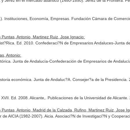
a y Jerez en el mercado atlántico (1480-1850). Jerez de la Frontera. 
. Instituciones, Economía, Empresas. Fundación Cámara de Comercio, 
 Puntas, Antonio, Martinez Ruiz, Jose Ignacio:
Hist?Rica. Ed. 2010. Confederaci?N de Empresarios Andaluces-Junta 
as, Antonio:
stórica. Junta de Andalucía-Confederación de Empresarios de Andaluc
u historia económica. Junta de Andaluc?A. Consejer?a de la Presidenci
 XVII. Ed. 2008. Alicante,. Publicaciones de la Universidad de Alicant
 Puntas, Antonio, Madrid de la Calzada, Rufino, Martinez Ruiz, Jose Ig
or de AICIA (1982-2007). Aicia. Asociaci?N de Investigaci?N y Coopera