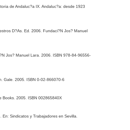
storia de Andaluc?a IX. Andaluc?a: desde 1923
uestros D?As
. Ed. 2006. Fundaci?N Jos? Manuel
i?N Jos? Manuel Lara. 2006. ISBN 978-84-96556-
on. Gale. 2005. ISBN 0-02-866070-6
ce Books. 2005. ISBN 002865840X
4.
En: Sindicatos y Trabajadores en Sevilla
.