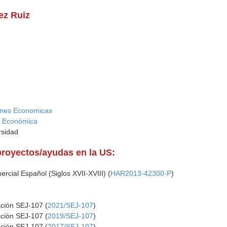
ez Ruiz
ciones Economicas
a Económica
rsidad
proyectos/ayudas en la US:
rcial Español (Siglos XVII-XVIII) (
HAR2013-42300-P
)
ación SEJ-107 (
2021/SEJ-107
)
ación SEJ-107 (
2019/SEJ-107
)
ación SEJ-107 (
2017/SEJ-107
)