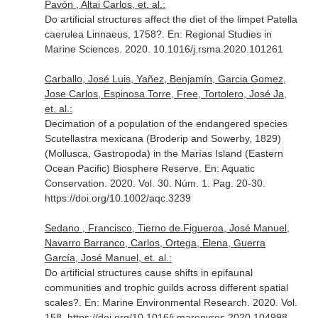
Pavón , Altai Carlos, et. al.:
Do artificial structures affect the diet of the limpet Patella
caerulea Linnaeus, 1758?.
En: Regional Studies in
Marine Sciences
. 2020. 10.1016/j.rsma.2020.101261
Carballo, José Luis, Yañez, Benjamín, Garcia Gomez,
Jose Carlos, Espinosa Torre, Free, Tortolero, José Ja,
et. al.:
Decimation of a population of the endangered species
Scutellastra mexicana (Broderip and Sowerby, 1829)
(Mollusca, Gastropoda) in the Marías Island (Eastern
Ocean Pacific) Biosphere Reserve.
En: Aquatic
Conservation
. 2020. Vol. 30. Núm. 1. Pag. 20-30.
https://doi.org/10.1002/aqc.3239
Sedano , Francisco, Tierno de Figueroa, José Manuel,
Navarro Barranco, Carlos, Ortega, Elena, Guerra
García, José Manuel, et. al.:
Do artificial structures cause shifts in epifaunal
communities and trophic guilds across different spatial
scales?.
En: Marine Environmental Research
. 2020. Vol.
158. https://doi.org/10.1016/j.marenvres.2020.104998