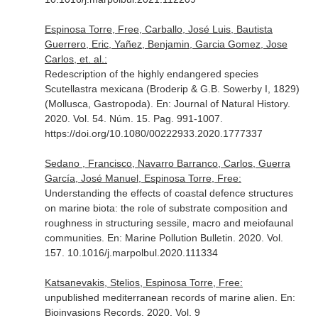
Espinosa Torre, Free, Carballo, José Luis, Bautista
Guerrero, Eric, Yañez, Benjamin, Garcia Gomez, Jose
Carlos, et. al.:
Redescription of the highly endangered species
Scutellastra mexicana (Broderip & G.B. Sowerby I, 1829)
(Mollusca, Gastropoda).
En: Journal of Natural History
.
2020. Vol. 54. Núm. 15. Pag. 991-1007.
https://doi.org/10.1080/00222933.2020.1777337
Sedano , Francisco, Navarro Barranco, Carlos, Guerra
García, José Manuel, Espinosa Torre, Free:
Understanding the effects of coastal defence structures
on marine biota: the role of substrate composition and
roughness in structuring sessile, macro and meiofaunal
communities.
En: Marine Pollution Bulletin
. 2020. Vol.
157. 10.1016/j.marpolbul.2020.111334
Katsanevakis, Stelios, Espinosa Torre, Free:
unpublished mediterranean records of marine alien.
En:
Bioinvasions Records
. 2020. Vol. 9