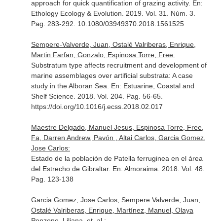
approach for quick quantification of grazing activity.
En:
Ethology Ecology & Evolution
. 2019. Vol. 31. Núm. 3.
Pag. 283-292. 10.1080/03949370.2018.1561525
Sempere-Valverde, Juan, Ostalé Valriberas, Enrique,
Martin Farfan, Gonzalo, Espinosa Torre, Free:
Substratum type affects recruitment and development of
marine assemblages over artificial substrata: A case
study in the Alboran Sea.
En: Estuarine, Coastal and
Shelf Science
. 2018. Vol. 204. Pag. 56-65.
https://doi.org/10.1016/j.ecss.2018.02.017
Maestre Delgado, Manuel Jesus, Espinosa Torre, Free,
Fa, Darren Andrew, Pavón , Altai Carlos, Garcia Gomez,
Jose Carlos:
Estado de la población de Patella ferruginea en el área
del Estrecho de Gibraltar.
En: Almoraima
. 2018. Vol. 48.
Pag. 123-138
Garcia Gomez, Jose Carlos, Sempere Valverde, Juan,
Ostalé Valriberas, Enrique, Martínez, Manuel, Olaya
Ponzone, Liliana, et. al.: