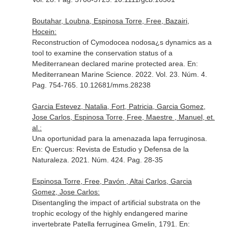
Boutahar, Loubna, Espinosa Torre, Free, Bazairi,
Hocein:
Reconstruction of Cymodocea nodosa¿s dynamics as a
tool to examine the conservation status of a
Mediterranean declared marine protected area.
En:
Mediterranean Marine Science
. 2022. Vol. 23. Núm. 4.
Pag. 754-765. 10.12681/mms.28238
Garcia Estevez, Natalia, Fort, Patricia, Garcia Gomez,
Jose Carlos, Espinosa Torre, Free, Maestre , Manuel, et.
al.:
Una oportunidad para la amenazada lapa ferruginosa.
En: Quercus: Revista de Estudio y Defensa de la
Naturaleza
. 2021. Núm. 424. Pag. 28-35
Espinosa Torre, Free, Pavón , Altai Carlos, Garcia
Gomez, Jose Carlos:
Disentangling the impact of artificial substrata on the
trophic ecology of the highly endangered marine
invertebrate Patella ferruginea Gmelin, 1791.
En: