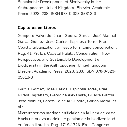
Sustainable Development of Biodiversity in the
Anthropocene. United Kingdom. Elsevier. Academic
Press. 2023. 238. ISBN 978-0-323-85613-3
Capítulos en Libros
Sempere-Valverde, Juan, Guerra García, José Manuel,
Garcia Gomez, Jose Carlos, Espinosa Torre, Free:
Coastal urbanization, an issue for marine conservation.
Pag. 41-79.
En: Coastal Habitat Conservation: New
Perspectives and Sustainable Development of
Biodiversity in the Anthropocene
. United Kingdom.
Elsevier. Academic Press. 2023. 238. ISBN 978-0-323-
85613-3
Garcia Gomez, Jose Carlos, Espinosa Torre, Free,
Rivera Ingraham, Georgina Alexandra, Guerra García,
José Manuel, López-Fé de la Cuadra, Carlos María, et.
al.:
Microrreservas marinas artificiales en la línea de costa.
Hacia un nuevo modelo de gestión de la biodiversidad
en áreas litorales. Pag. 1719-1726.
En: I Congreso