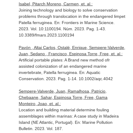
Isabel, Pitarch Moreno, Carmen, et. al.:
Joining technology and biology to solve conservation
problems through translocation in the endangered limpet
Patella ferruginea.
En: Frontiers in Marine Science
.
2023. Vol. 10:1100194. Núm. 2023. Pag. 1-43.
10.3389/fmars.2023.1100194
Pavón , Altai Carlos, Ostalé, Enrique, Sempere-Valverde,
Juan, Sedano , Francisco, Espinosa Torre, Free, et. al.:
Artificial portable plates: A Brand new method ofr
assisted colonization of an endangered marine
invertebrate, Patella ferruginea.
En: Aquatic
Conservation
. 2023. Pag. 1-14. 10.1002/aqc.4042
Sempere-Valverde, Juan, Ramalhosa, Patricio,
Chebaane, Sahar, Espinosa Torre, Free, Gama
Monteiro, Joao, et. al.:
Location and building material determine fouling
assemblages within marinas: A case study in Madeira
Island (NE Atlantic, Portugal).
En: Marine Pollution
Bulletin
. 2023. Vol. 187.