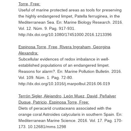
Torre, Free:
Useful of marine protected areas as tools for preserving
the highly endangered limpet, Patella ferruginea, in the
Mediterranean Sea.
En: Marine Biology Research
. 2016.
Vol. 12. Núm. 9. Pag. 917-931.
http://dx.doi.org/10.1080/17451000.2016.1213396
Espinosa Torre, Free, Rivera Ingraham, Georgina
Alexandra:
Subcellular evidences of redox imbalance in well-
established populations of an endangered limpet.
Reasons for alarm?.
En: Marine Pollution Bulletin
. 2016.
Vol. 109. Núm. 1. Pag. 72-80.
http://dx.doi.org/10.1016/j.marpolbul.2016.06.019
Terrón Sigler, Alejandro, León Muez, David, Peñalver
Duque, Patricio, Espinosa Torre, Free:
Diets of peracarid crustaceans associated with the
orange coral Astroides calycularis in southern Spain.
En:
Mediterranean Marine Science
. 2016. Vol. 17. Pag. 170-
173. 10.12681/mms.1298