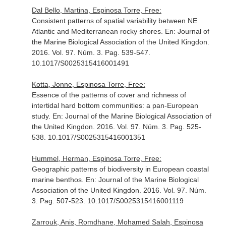
Dal Bello, Martina, Espinosa Torre, Free:
Consistent patterns of spatial variability between NE
Atlantic and Mediterranean rocky shores.
En: Journal of
the Marine Biological Association of the United Kingdon
.
2016. Vol. 97. Núm. 3. Pag. 539-547.
10.1017/S0025315416001491
Kotta, Jonne, Espinosa Torre, Free:
Essence of the patterns of cover and richness of
intertidal hard bottom communities: a pan-European
study.
En: Journal of the Marine Biological Association of
the United Kingdon
. 2016. Vol. 97. Núm. 3. Pag. 525-
538. 10.1017/S0025315416001351
Hummel, Herman, Espinosa Torre, Free:
Geographic patterns of biodiversity in European coastal
marine benthos.
En: Journal of the Marine Biological
Association of the United Kingdon
. 2016. Vol. 97. Núm.
3. Pag. 507-523. 10.1017/S0025315416001119
Zarrouk, Anis, Romdhane, Mohamed Salah, Espinosa