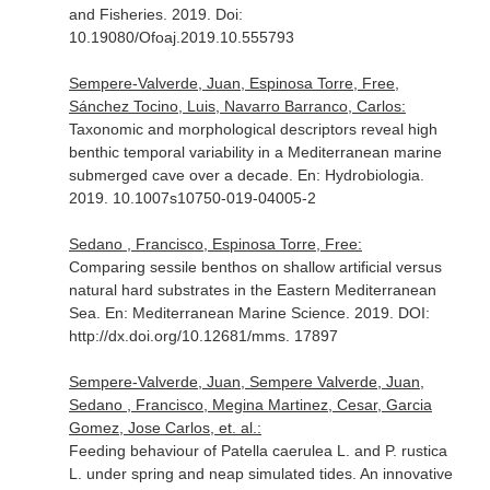
and Fisheries
. 2019. Doi:
10.19080/Ofoaj.2019.10.555793
Sempere-Valverde, Juan, Espinosa Torre, Free,
Sánchez Tocino, Luis, Navarro Barranco, Carlos:
Taxonomic and morphological descriptors reveal high
benthic temporal variability in a Mediterranean marine
submerged cave over a decade.
En: Hydrobiologia
.
2019. 10.1007s10750-019-04005-2
Sedano , Francisco, Espinosa Torre, Free:
Comparing sessile benthos on shallow artificial versus
natural hard substrates in the Eastern Mediterranean
Sea.
En: Mediterranean Marine Science
. 2019. DOI:
http://dx.doi.org/10.12681/mms. 17897
Sempere-Valverde, Juan, Sempere Valverde, Juan,
Sedano , Francisco, Megina Martinez, Cesar, Garcia
Gomez, Jose Carlos, et. al.:
Feeding behaviour of Patella caerulea L. and P. rustica
L. under spring and neap simulated tides. An innovative