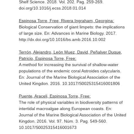
Shelf Science
. 2018. Vol. 202. Pag. 259-269.
doi.org/10.1016/j.ecss.2018.01.014
Espinosa Torre, Free, Rivera Ingraham, Georgina:
Biological Conservation of giant limpets: the implications
of large size.
En: Advances in Marine Biology
. 2017.
http://dx.doi.org/10.1016/bs.amb.2016.10.002
Terrón, Alejandro, León Muez, David, Peñalver Duque,
Patricio, Espinosa Torre, Free:
A method for increasing the survival of shallow-water
populations of the endemic coral Astroides calycularis.
En: Journal of the Marine Biological Association of the
United Kingdon
. 2016. 10.1017/S0025315416001806
Puente, Araceli, Espinosa Torre, Free:
The role of physical variables in biodiversity patterns of
intertidal macroalgae along European coasts.
En:
Journal of the Marine Biological Association of the United
Kingdon
. 2016. Vol. 97. Núm. 3. Pag. 549-560.
10.1017/S0025315416001673