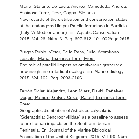
Marra, Stefano, De Lucia, Andrea, Cameddda, Andrea,
Espinosa Torre, Free, Coppa, Stefania:
New records of the distribution and conservation status
of the endangered limpet Patella ferruginea in Sardinia
(Italy, W Mediterranean).
En: Aquatic Conservation
.
2015. Vol. 26. Núm. 3. Pag. 607-612. 10.1002/aqc.2615
Burgos Rubio, Víctor, De la Rosa, Julio, Altamirano
Jeschke, María, Espinosa Torre, Free:
The role of patellid limpets as omnivorous grazers: a
new insight into intertidal ecology.
En: Marine Biology
.
2015. Vol. 162. Pag. 2093-2106
Terrón Sigler, Alejandro, León Muez, David, Peñalver
Duque, Patricio, Gálvez César, Rafael, Espinosa Torre,
Free:
Geographic distribution of Astroides calycularis
(Scleractinia: Dendrophylliidae) as a baseline to assess
future human impacts on the Southern Iberian
Peninsula.
En: Journal of the Marine Biological
Association of the United Kingdom
. 2015. Vol. 96. Núm.