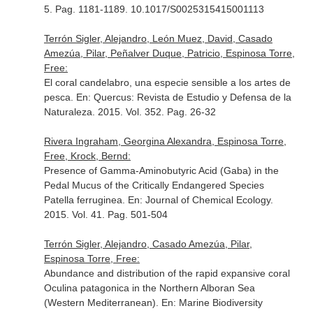
5. Pag. 1181-1189. 10.1017/S0025315415001113
Terrón Sigler, Alejandro, León Muez, David, Casado
Amezúa, Pilar, Peñalver Duque, Patricio, Espinosa Torre,
Free:
El coral candelabro, una especie sensible a los artes de
pesca.
En: Quercus: Revista de Estudio y Defensa de la
Naturaleza
. 2015. Vol. 352. Pag. 26-32
Rivera Ingraham, Georgina Alexandra, Espinosa Torre,
Free, Krock, Bernd:
Presence of Gamma-Aminobutyric Acid (Gaba) in the
Pedal Mucus of the Critically Endangered Species
Patella ferruginea.
En: Journal of Chemical Ecology
.
2015. Vol. 41. Pag. 501-504
Terrón Sigler, Alejandro, Casado Amezúa, Pilar,
Espinosa Torre, Free:
Abundance and distribution of the rapid expansive coral
Oculina patagonica in the Northern Alboran Sea
(Western Mediterranean).
En: Marine Biodiversity