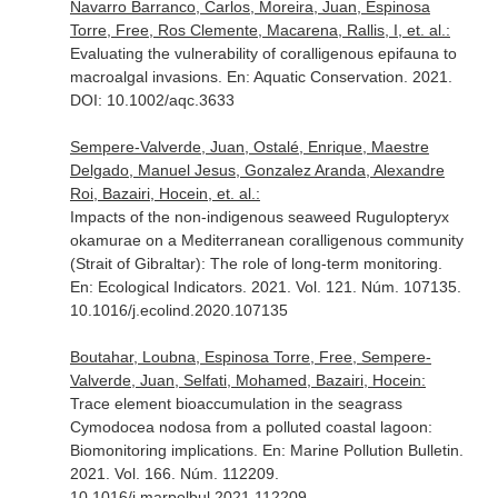
Navarro Barranco, Carlos, Moreira, Juan, Espinosa
Torre, Free, Ros Clemente, Macarena, Rallis, I, et. al.:
Evaluating the vulnerability of coralligenous epifauna to
macroalgal invasions.
En: Aquatic Conservation
. 2021.
DOI: 10.1002/aqc.3633
Sempere-Valverde, Juan, Ostalé, Enrique, Maestre
Delgado, Manuel Jesus, Gonzalez Aranda, Alexandre
Roi, Bazairi, Hocein, et. al.:
Impacts of the non-indigenous seaweed Rugulopteryx
okamurae on a Mediterranean coralligenous community
(Strait of Gibraltar): The role of long-term monitoring.
En: Ecological Indicators
. 2021. Vol. 121. Núm. 107135.
10.1016/j.ecolind.2020.107135
Boutahar, Loubna, Espinosa Torre, Free, Sempere-
Valverde, Juan, Selfati, Mohamed, Bazairi, Hocein:
Trace element bioaccumulation in the seagrass
Cymodocea nodosa from a polluted coastal lagoon:
Biomonitoring implications.
En: Marine Pollution Bulletin
.
2021. Vol. 166. Núm. 112209.
10.1016/j.marpolbul.2021.112209