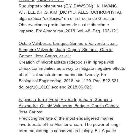
Rugulopterix okamurae (E.Y. DAWSON) I.K. HWANG,
W.J. LEE & H.S. KIM (DICTYOTALES, OCHROPHYTA),
alga exótica "explosiva" en el Estrecho de Gibraltar.
Observaciones preliminares de su distribución e
impacto.
En: Almoraima
. 2018. Vol. 48. Pag. 103-121
Ostalé Valriberas, Enrique, Sempere-Valverde, Juan,
Sempere Valverde, Juan, Coppa, Stefania, Garcia
Gomez, Jose Carlos, et. al.:
Creation of microhabitats (tidepools) in ripraps with
climax communities as a way to mitigate negative effects
of artificial substrate on marine biodiversity.
En:
Ecological Engineering
. 2018. Vol. 120. Pag. 522-531.
doi.org/10.1016/j.ecoleng.2018.06.023
Espinosa Torre, Free, Rivera Ingraham, Georgina
Alexandra, Ostalé Valriberas, Enrique, Garcia Gomez,
Jose Carlos:
Predicting the fate of the most endangered marine
invertebrate of the Mediterranean: The power of long-
term monitoring in conservation biology.
En: Aquatic