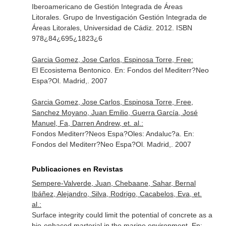
Iberoamericano de Gestión Integrada de Áreas
Litorales
. Grupo de Investigación Gestión Integrada de
Áreas Litorales, Universidad de Cádiz. 2012. ISBN
978¿84¿695¿1823¿6
Garcia Gomez, Jose Carlos, Espinosa Torre, Free:
El Ecosistema Bentonico.
En: Fondos del Mediterr?Neo
Espa?Ol
. Madrid,. 2007
Garcia Gomez, Jose Carlos, Espinosa Torre, Free,
Sanchez Moyano, Juan Emilio, Guerra García, José
Manuel, Fa, Darren Andrew, et. al.:
Fondos Mediterr?Neos Espa?Oles: Andaluc?a.
En:
Fondos del Mediterr?Neo Espa?Ol
. Madrid,. 2007
Publicaciones en Revistas
Sempere-Valverde, Juan, Chebaane, Sahar, Bernal
Ibáñez, Alejandro, Silva, Rodrigo, Cacabelos, Eva, et.
al.:
Surface integrity could limit the potential of concrete as a
bio-enhaced marterial in the marine environment.
En: