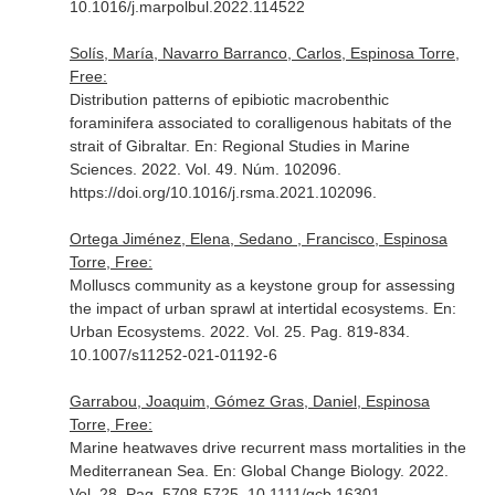
10.1016/j.marpolbul.2022.114522
Solís, María, Navarro Barranco, Carlos, Espinosa Torre,
Free:
Distribution patterns of epibiotic macrobenthic
foraminifera associated to coralligenous habitats of the
strait of Gibraltar.
En: Regional Studies in Marine
Sciences
. 2022. Vol. 49. Núm. 102096.
https://doi.org/10.1016/j.rsma.2021.102096.
Ortega Jiménez, Elena, Sedano , Francisco, Espinosa
Torre, Free:
Molluscs community as a keystone group for assessing
the impact of urban sprawl at intertidal ecosystems.
En:
Urban Ecosystems
. 2022. Vol. 25. Pag. 819-834.
10.1007/s11252-021-01192-6
Garrabou, Joaquim, Gómez Gras, Daniel, Espinosa
Torre, Free:
Marine heatwaves drive recurrent mass mortalities in the
Mediterranean Sea.
En: Global Change Biology
. 2022.
Vol. 28. Pag. 5708-5725. 10.1111/gcb.16301