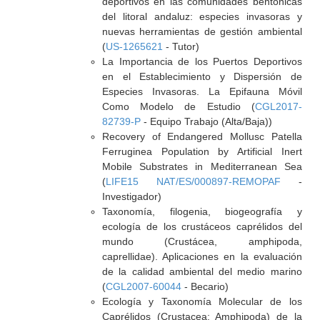
deportivos en las comunidades bentónicas
del litoral andaluz: especies invasoras y
nuevas herramientas de gestión ambiental
(
US-1265621
- Tutor)
La Importancia de los Puertos Deportivos
en el Establecimiento y Dispersión de
Especies Invasoras. La Epifauna Móvil
Como Modelo de Estudio (
CGL2017-
82739-P
- Equipo Trabajo (Alta/Baja))
Recovery of Endangered Mollusc Patella
Ferruginea Population by Artificial Inert
Mobile Substrates in Mediterranean Sea
(
LIFE15 NAT/ES/000897-REMOPAF
-
Investigador)
Taxonomía, filogenia, biogeografía y
ecología de los crustáceos caprélidos del
mundo (Crustácea, amphipoda,
caprellidae). Aplicaciones en la evaluación
de la calidad ambiental del medio marino
(
CGL2007-60044
- Becario)
Ecología y Taxonomía Molecular de los
Caprélidos (Crustacea: Amphipoda) de la