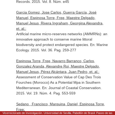
Records
. 2015. Vol. 8. Núm. e45
Garcia Gomez, Jose Carlos, Guerra García, José
Manuel, Espinosa Torre, Free, Maestre Delgado,
Manuel Jesus, Rivera Ingraham, Georgina Alexandra,
et. al.:
Artificial marine micro-reserves networks (AMMRNs): an
innovative approach to conserve marine littoral
biodiversity and protect endangered species.
En: Marine
Ecology
. 2015. Vol. 36. Pag. 259-277
Espinosa Torre, Free, Navarro Barranco, Carlos,
Gonzalez Aranda, Alexandre Roi, Maestre Delgado,
Manuel Jesus, Pérez Alcántara, Juan Pedro, et. al.:
Assessment of Conservation Value of Cap Des Trois
Fourches (Morocco) As a Potential Mpa in Southern
Mediterranean.
En: Journal of Coastal Conservation
.
2015. Vol. 19. Núm. 4. Pag. 553-559
Sedano , Francisco, Marquina, Daniel, Espinosa Torre,
Free:
Vicerrectorado de Investigación. Universidad de Sevilla. Pabellón de Brasil. Paseo de las
Usefulness of meiofauna as a tool to assess quality