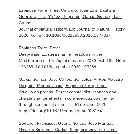
Espinosa Torre, Free, Carballo, José Luis, Bautista
Guerrero, Eric, Yáñez, Benjamín, Garcia Gomez, Jose
Carlos:
Journal of Natural History.
En: Journal of Natural History
.
2020. Vol. 54. 10.1080/00222933.2020.1777337
Espinosa Torre, Free:
Deep-water Zostera marina meadows in the
Mediterranean.
En: Aquatic botany
. 2020. Vol. 166. Núm.
103269. 10.1016/j.aquabot.2020.103269
Garcia Gomez, Jose Carlos, González, A. Roi, Maestre
Delgado, Manuel Jesus, Espinosa Torre, Free:
Articulo en prensa: Detect coastal disturbances and
climate change effects in coralligenous community
through sentinel stations.
En: PLoS One
. 2020.
https://doi.org/10.1371/journal.pone.0231641
Sedano , Francisco, Guerra García, José Manuel,
Navarro Barranco, Carlos, Sempere-Valverde, Juan,