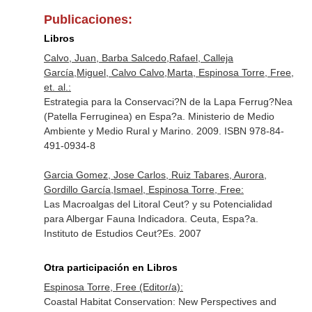
Publicaciones:
Libros
Calvo, Juan, Barba Salcedo,Rafael, Calleja
García,Miguel, Calvo Calvo,Marta, Espinosa Torre, Free,
et. al.:
Estrategia para la Conservaci?N de la Lapa Ferrug?Nea
(Patella Ferruginea) en Espa?a. Ministerio de Medio
Ambiente y Medio Rural y Marino. 2009. ISBN 978-84-
491-0934-8
Garcia Gomez, Jose Carlos, Ruiz Tabares, Aurora,
Gordillo García,Ismael, Espinosa Torre, Free:
Las Macroalgas del Litoral Ceut? y su Potencialidad
para Albergar Fauna Indicadora. Ceuta, Espa?a.
Instituto de Estudios Ceut?Es. 2007
Otra participación en Libros
Espinosa Torre, Free (Editor/a):
Coastal Habitat Conservation: New Perspectives and