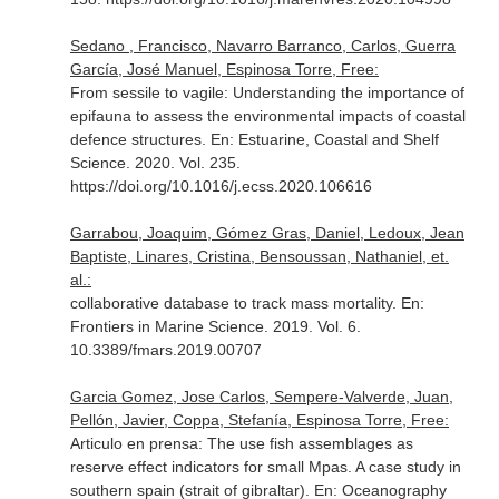
Sedano , Francisco, Navarro Barranco, Carlos, Guerra
García, José Manuel, Espinosa Torre, Free:
From sessile to vagile: Understanding the importance of
epifauna to assess the environmental impacts of coastal
defence structures.
En: Estuarine, Coastal and Shelf
Science
. 2020. Vol. 235.
https://doi.org/10.1016/j.ecss.2020.106616
Garrabou, Joaquim, Gómez Gras, Daniel, Ledoux, Jean
Baptiste, Linares, Cristina, Bensoussan, Nathaniel, et.
al.:
collaborative database to track mass mortality.
En:
Frontiers in Marine Science
. 2019. Vol. 6.
10.3389/fmars.2019.00707
Garcia Gomez, Jose Carlos, Sempere-Valverde, Juan,
Pellón, Javier, Coppa, Stefanía, Espinosa Torre, Free:
Articulo en prensa: The use fish assemblages as
reserve effect indicators for small Mpas. A case study in
southern spain (strait of gibraltar).
En: Oceanography