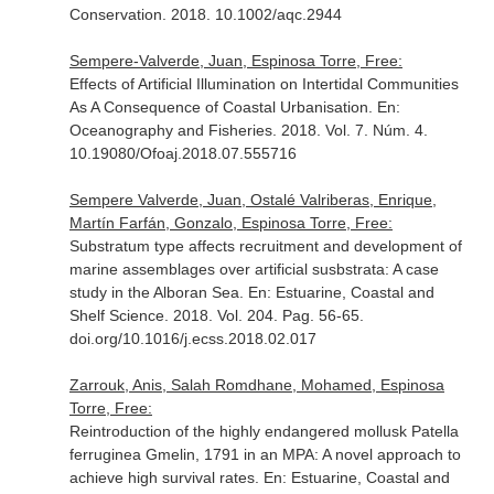
Conservation
. 2018. 10.1002/aqc.2944
Sempere-Valverde, Juan, Espinosa Torre, Free:
Effects of Artificial Illumination on Intertidal Communities
As A Consequence of Coastal Urbanisation.
En:
Oceanography and Fisheries
. 2018. Vol. 7. Núm. 4.
10.19080/Ofoaj.2018.07.555716
Sempere Valverde, Juan, Ostalé Valriberas, Enrique,
Martín Farfán, Gonzalo, Espinosa Torre, Free:
Substratum type affects recruitment and development of
marine assemblages over artificial susbstrata: A case
study in the Alboran Sea.
En: Estuarine, Coastal and
Shelf Science
. 2018. Vol. 204. Pag. 56-65.
doi.org/10.1016/j.ecss.2018.02.017
Zarrouk, Anis, Salah Romdhane, Mohamed, Espinosa
Torre, Free:
Reintroduction of the highly endangered mollusk Patella
ferruginea Gmelin, 1791 in an MPA: A novel approach to
achieve high survival rates.
En: Estuarine, Coastal and