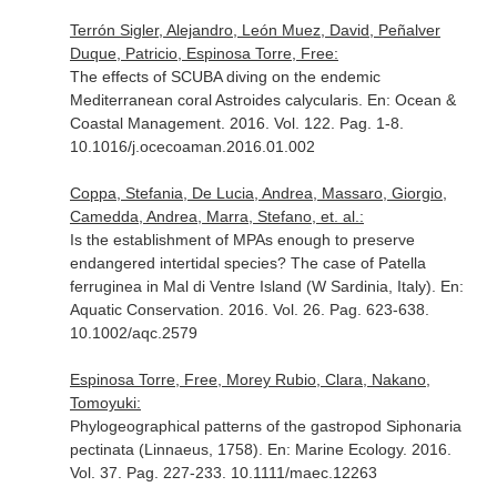
Terrón Sigler, Alejandro, León Muez, David, Peñalver
Duque, Patricio, Espinosa Torre, Free:
The effects of SCUBA diving on the endemic
Mediterranean coral Astroides calycularis.
En: Ocean &
Coastal Management
. 2016. Vol. 122. Pag. 1-8.
10.1016/j.ocecoaman.2016.01.002
Coppa, Stefania, De Lucia, Andrea, Massaro, Giorgio,
Camedda, Andrea, Marra, Stefano, et. al.:
Is the establishment of MPAs enough to preserve
endangered intertidal species? The case of Patella
ferruginea in Mal di Ventre Island (W Sardinia, Italy).
En:
Aquatic Conservation
. 2016. Vol. 26. Pag. 623-638.
10.1002/aqc.2579
Espinosa Torre, Free, Morey Rubio, Clara, Nakano,
Tomoyuki:
Phylogeographical patterns of the gastropod Siphonaria
pectinata (Linnaeus, 1758).
En: Marine Ecology
. 2016.
Vol. 37. Pag. 227-233. 10.1111/maec.12263