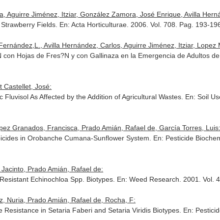
ia, Aguirre Jiménez, Itziar, González Zamora, José Enrique, Avilla Herná
 Strawberry Fields.
En: Acta Horticulturae
. 2006. Vol. 708. Pag. 193-19
rnández,L., Avilla Hernández, Carlos, Aguirre Jiménez, Itziar, Lopez 
?N con Hojas de Fres?N y con Gallinaza en la Emergencia de Adultos d
 Castellet, José:
 Fluvisol As Affected by the Addition of Agricultural Wastes.
En: Soil 
pez Granados, Francisca, Prado Amián, Rafael de, García Torres, Luis
erbicides in Orobanche Cumana-Sunflower System.
En: Pesticide Bioche
 Jacinto, Prado Amián, Rafael de:
n Resistant Echinochloa Spp. Biotypes.
En: Weed Research
. 2001. Vol.
z, Nuria, Prado Amián, Rafael de, Rocha, F:
e Resistance in Setaria Faberi and Setaria Viridis Biotypes.
En: Pestici