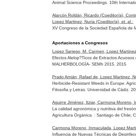
Animal Science Proceedings. 10th Internati
Alarcón Roldán, Ricardo (Coeditor/a), Con
Lopez Martinez, Nuria (Coeditor/a), et. al.:
XV Congreso de la Sociedad Española de 
Aportaciones a Congresos
Lopez Sariego, M. Carmen, Lopez Martinez
Efectos Alelop?Ticos de Extractos Acuos
MALHERBOLOGÍA- SEMh 2015. 2015
Prado Amián, Rafael de, Lopez Martinez, N
Herbicide-Resistant Weeds in Europe: Agric
Filosofia y Letras. Universidad de Cádiz. 
Aguirre Jiménez, Itziar, Carmona Moreno, 
La calidad agronómica y nutritiva del fresó
Agricultura Orgánica. : Santiago de Chile; C
Carmona Moreno, Inmaculada, Lopez Martine
Influencia de Nuevas Técnicas de Desinfec