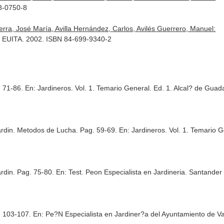
8-0750-8
ra, José María, Avilla Hernández, Carlos, Avilés Guerrero, Manuel:
a,. EUITA. 2002. ISBN 84-699-9340-2
. 71-86.
En: Jardineros. Vol. 1. Temario General
. Ed. 1. Alcal? de Guad
ardin. Metodos de Lucha. Pag. 59-69.
En: Jardineros. Vol. 1. Temario 
ardin. Pag. 75-80.
En: Test. Peon Especialista en Jardineria
. Santander
. 103-107.
En: Pe?N Especialista en Jardiner?a del Ayuntamiento de Va