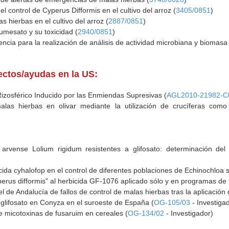
 control de Cyperus Difformis en el cultivo del arroz (
3405/0851
)
 hierbas en el cultivo del arroz (
2887/0851
)
fumesato y su toxicidad (
2940/0851
)
tencia para la realización de análisis de actividad microbiana y biomas
yectos/ayudas en la US:
izosférico Inducido por las Enmiendas Supresivas (
AGL2010-21982-C
malas hierbas en olivar mediante la utilización de crucíferas como
rvense Lolium rigidum resistentes a glifosato: determinación del f
icida cyhalofop en el control de diferentes poblaciones de Echinochloa s
perus difformis" al herbicida GF-1076 aplicado sólo y en programas de 
 de Andalucía de fallos de control de malas hierbas tras la aplicación d
a glifosato en Conyza en el suroeste de España (
OG-105/03
- Investiga
e micotoxinas de fusaruim en cereales (
OG-134/02
- Investigador)