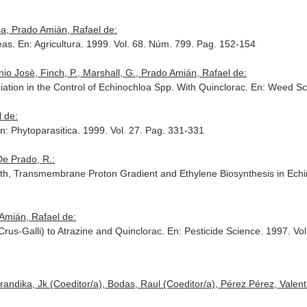
a, Prado Amián, Rafael de:
eas.
En: Agricultura
. 1999. Vol. 68. Núm. 799. Pag. 152-154
io Josè, Finch, P., Marshall, G., Prado Amián, Rafael de:
riation in the Control of Echinochloa Spp. With Quinclorac.
En: Weed Sc
 de:
n: Phytoparasitica
. 1999. Vol. 27. Pag. 331-331
De Prado, R.:
wth, Transmembrane Proton Gradient and Ethylene Biosynthesis in Echi
 Amián, Rafael de:
rus-Galli) to Atrazine and Quinclorac.
En: Pesticide Science
. 1997. Vo
andika, Jk (Coeditor/a), Bodas, Raul (Coeditor/a), Pérez Pérez, Valentín