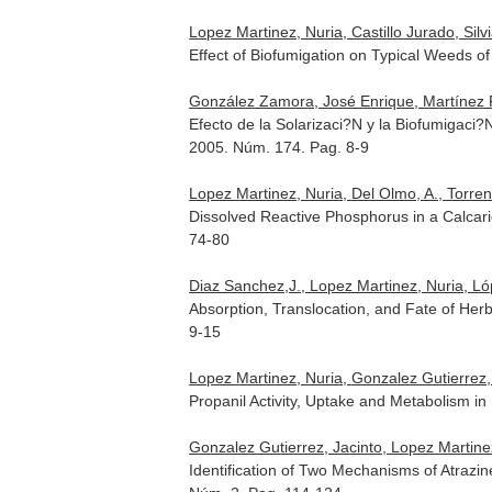
Lopez Martinez, Nuria, Castillo Jurado, Silv
Effect of Biofumigation on Typical Weeds of
González Zamora, José Enrique, Martínez Fe
Efecto de la Solarizaci?N y la Biofumigaci
2005. Núm. 174. Pag. 8-9
Lopez Martinez, Nuria, Del Olmo, A., Torrent
Dissolved Reactive Phosphorus in a Calcaric
74-80
Diaz Sanchez,J., Lopez Martinez, Nuria, Ló
Absorption, Translocation, and Fate of H
9-15
Lopez Martinez, Nuria, Gonzalez Gutierrez,
Propanil Activity, Uptake and Metabolism i
Gonzalez Gutierrez, Jacinto, Lopez Martine
Identification of Two Mechanisms of Atrazin