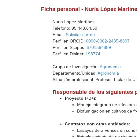
Ficha personal - Nuria López Martín
Nuria López Martínez
Telefono: 95.448.64.59
Email:
Solicitar correo
Perfil en ORCID:
0000-0002-2435-8897
Perfil en Scopus:
6701564889
Perfil en Dialnet:
198774
Grupo de Investigación:
Agronomia
Departamento/Unidad:
Agronomía
Situación profesional: Profesor Titular de U
Responsable de los siguientes 
Proyecto I+D+i:
Manejo integrado de infestacio
Biofumigación en cultivos de f
Contratos con otras entidades:
Ensayos de arvenses en condici
Establecimiento de un sistema