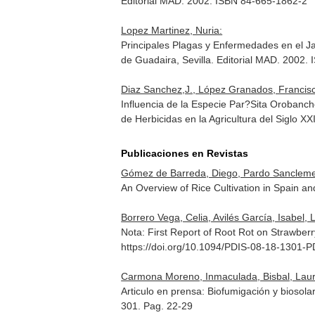
Editorial MAD. 2002. ISBN 84-665-1862-2
Lopez Martinez, Nuria:
Principales Plagas y Enfermedades en el 
de Guadaira, Sevilla. Editorial MAD. 2002
Diaz Sanchez,J., López Granados, Francisca
Influencia de la Especie Par?Sita Orobanch
de Herbicidas en la Agricultura del Siglo XX
Publicaciones en Revistas
Gómez de Barreda, Diego, Pardo Sanclemente
An Overview of Rice Cultivation in Spain 
Borrero Vega, Celia, Avilés García, Isabel,
Nota: First Report of Root Rot on Strawber
https://doi.org/10.1094/PDIS-08-18-1301-
Carmona Moreno, Inmaculada, Bisbal, Laura,
Articulo en prensa: Biofumigación y biosola
301. Pag. 22-29