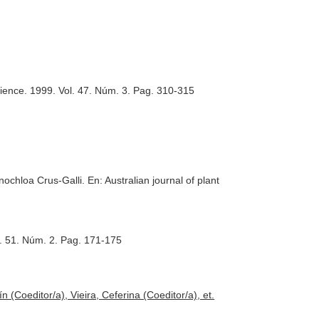
ience
. 1999. Vol. 47. Núm. 3. Pag. 310-315
nochloa Crus-Galli.
En: Australian journal of plant
l. 51. Núm. 2. Pag. 171-175
 (Coeditor/a), Vieira, Ceferina (Coeditor/a), et.