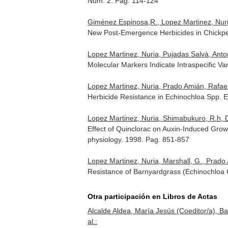
Núm. 2. Pag. 114-124
Giménez Espinosa,R., Lopez Martinez, Nuri
New Post-Emergence Herbicides in Chickp
Lopez Martinez, Nuria, Pujadas Salvà, Anton
Molecular Markers Indicate Intraspecific Va
Lopez Martinez, Nuria, Prado Amián, Rafael
Herbicide Resistance in Echinochloa Spp.
E
Lopez Martinez, Nuria, Shimabukuro, R.h, 
Effect of Quinclorac on Auxin-Induced Gro
physiology
. 1998. Pag. 851-857
Lopez Martinez, Nuria, Marshall, G., Prado
Resistance of Barnyardgrass (Echinochloa C
Otra participación en Libros de Actas
Alcalde Aldea, María Jesús (Coeditor/a), Bar
al.: