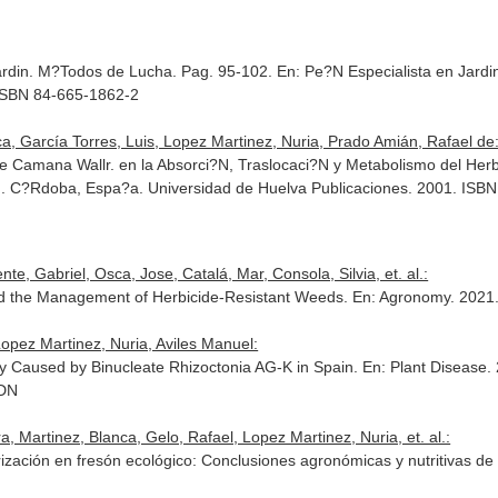
Jardin. M?Todos de Lucha. Pag. 95-102.
En: Pe?N Especialista en Jardi
. ISBN 84-665-1862-2
, García Torres, Luis, Lopez Martinez, Nuria, Prado Amián, Rafael de
e Camana Wallr. en la Absorci?N, Traslocaci?N y Metabolismo del Herb
I
. C?Rdoba, Espa?a. Universidad de Huelva Publicaciones. 2001. ISB
, Gabriel, Osca, Jose, Catalá, Mar, Consola, Silvia, et. al.:
and the Management of Herbicide-Resistant Weeds.
En: Agronomy
. 2021
 Lopez Martinez, Nuria, Aviles Manuel:
ry Caused by Binucleate Rhizoctonia AG-K in Spain.
En: Plant Disease
.
PDN
 Martinez, Blanca, Gelo, Rafael, Lopez Martinez, Nuria, et. al.:
rización en fresón ecológico: Conclusiones agronómicas y nutritivas de 