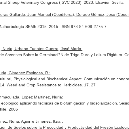
onal Sheep Veterinary Congress (ISVC 2023). 2023. Elsevier. Sevilla
treras Gallardo, Juan Manuel (Coeditor/a), Dorado Gómez, José (Coedi
Malherbología SEMh 2015. 2015. ISBN 978-84-608-2775-7.
, Nuria, Urbano Fuentes Guerra, José María:
os de Arvenses Sobre la Germinaci?N de Trigo Duro y Lolium Rigidu
uria, Gimenez Espinosa, R.:
ultural, Physiological and Biochemical Aspect. Comunicación en congres
2014. Weed and Crop Resistance to Herbicides. 17. 27
Inmaculada, Lopez Martinez, Nuria:
n ecológico aplicando técnicas de biofumigación y biosolarización. Ses
hile. 2006
z, Nuria, Aguirre Jiménez, Itziar:
ción de Suelos sobre la Precocidad y Productividad del Fresón Ecológ