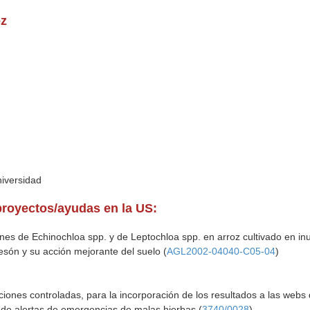
ez
niversidad
proyectos/ayudas en la US:
nes de Echinochloa spp. y de Leptochloa spp. en arroz cultivado en in
resón y su acción mejorante del suelo (
AGL2002-04040-C05-04
)
ones controladas, para la incorporación de los resultados a las webs
 de alertas de emergencias de malas hierbas (
3740/0028
)