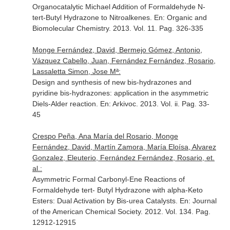
Organocatalytic Michael Addition of Formaldehyde N-
tert-Butyl Hydrazone to Nitroalkenes.
En: Organic and
Biomolecular Chemistry
. 2013. Vol. 11. Pag. 326-335
Monge Fernández, David, Bermejo Gómez, Antonio,
Vázquez Cabello, Juan, Fernández Fernández, Rosario,
Lassaletta Simon, Jose Mª:
Design and synthesis of new bis-hydrazones and
pyridine bis-hydrazones: application in the asymmetric
Diels-Alder reaction.
En: Arkivoc
. 2013. Vol. ii. Pag. 33-
45
Crespo Peña, Ana María del Rosario, Monge
Fernández, David, Martín Zamora, María Eloísa, Alvarez
Gonzalez, Eleuterio, Fernández Fernández, Rosario, et.
al.:
Asymmetric Formal Carbonyl-Ene Reactions of
Formaldehyde tert- Butyl Hydrazone with alpha-Keto
Esters: Dual Activation by Bis-urea Catalysts.
En: Journal
of the American Chemical Society
. 2012. Vol. 134. Pag.
12912-12915