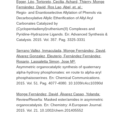
Egger, Lèo, Tortoreto, Cecilia, Achard, Thierry, Monge
Fernández, David, Ros Lao, Abel, et. al.:
Regio- and Enantioselective Allylation of Phenols via
Decarboxylative Allylic Etherification of Allyl Aryl
Carbonates Catalyzed by
(Cyclopentadienyl)ruthenium(II) Complexes and
Pyridine-Hydrazone Ligands.
En: Advanced Synthesis &
Catalysis
. 2015. Vol. 357. Pag. 3325-3331
Serrano Vallez, Inmaculada, Monge Fernández, David,
Alvarez Gonzalez, Eleuterio, Fernández Fernández,
Rosario, Lassaletta Simon, Jose Mª:
Asymmetric organocatalytic synthesis of quaternary
alpha-hydroxy phosphonates: en route to alpha-aryl
phosphaisoserines.
En: Chemical Communications
.
2015. Vol. 51. Pag. 4077-4080. 10.1039/c4cc10390d
Monge Fernández, David, Álvarez Casao, Yolanda:
Review/Reseña: Masked ester/amides in asymmetric
organocatalysis.
En: Chemistry: A European Journal
.
2015. Vol. 21. 10.1002/chem.201405552