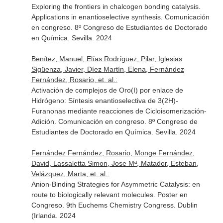
Exploring the frontiers in chalcogen bonding catalysis.
Applications in enantioselective synthesis. Comunicación
en congreso. 8º Congreso de Estudiantes de Doctorado
en Química. Sevilla. 2024
Benítez, Manuel, Elías Rodríguez, Pilar, Iglesias
Sigüenza, Javier, Díez Martín, Elena, Fernández
Fernández, Rosario, et. al.:
Activación de complejos de Oro(I) por enlace de
Hidrógeno: Síntesis enantioselectiva de 3(2H)-
Furanonas mediante reacciones de Cicloisomerización-
Adición. Comunicación en congreso. 8º Congreso de
Estudiantes de Doctorado en Química. Sevilla. 2024
Fernández Fernández, Rosario, Monge Fernández,
David, Lassaletta Simon, Jose Mª, Matador, Esteban,
Velázquez, Marta, et. al.:
Anion-Binding Strategies for Asymmetric Catalysis: en
route to biologically relevant molecules. Poster en
Congreso. 9th Euchems Chemistry Congress. Dublin
(Irlanda. 2024