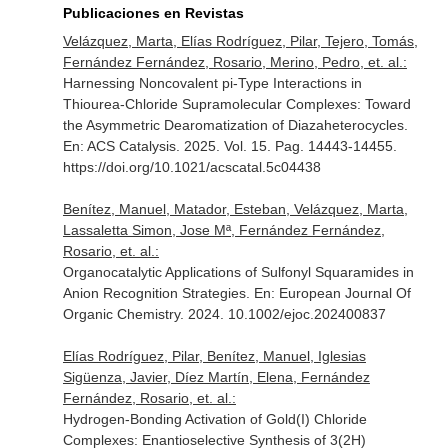
Publicaciones en Revistas
Velázquez, Marta, Elías Rodríguez, Pilar, Tejero, Tomás,
Fernández Fernández, Rosario, Merino, Pedro, et. al.:
Harnessing Noncovalent pi-Type Interactions in
Thiourea-Chloride Supramolecular Complexes: Toward
the Asymmetric Dearomatization of Diazaheterocycles.
En: ACS Catalysis
. 2025. Vol. 15. Pag. 14443-14455.
https://doi.org/10.1021/acscatal.5c04438
Benítez, Manuel, Matador, Esteban, Velázquez, Marta,
Lassaletta Simon, Jose Mª, Fernández Fernández,
Rosario, et. al.:
Organocatalytic Applications of Sulfonyl Squaramides in
Anion Recognition Strategies.
En: European Journal Of
Organic Chemistry
. 2024. 10.1002/ejoc.202400837
Elías Rodríguez, Pilar, Benítez, Manuel, Iglesias
Sigüenza, Javier, Díez Martín, Elena, Fernández
Fernández, Rosario, et. al.:
Hydrogen-Bonding Activation of Gold(I) Chloride
Complexes: Enantioselective Synthesis of 3(2H)