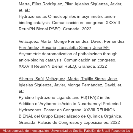
Marta, Elías Rodríguez, Pilar, Iglesias Sigüenza, Javier,
et. al.:
Hydrazones as C-nucleophiles in asymmetric anion-
binding catalysis. Comunicación en congreso. XXXVIII
Reuni?N Bienal RSEQ. Granada. 2022
Velázquez, Marta, Monge Fernández, David, Fernández
Fernández, Rosario, Lassaletta Simon, Jose Mª:
Asymmetric dearomatization of phthalazines through
anion-binding catalysis. Comunicación en congreso.
XXXVIII Reuni?N Bienal RSEQ. Granada. 2022
Alberca, Saúl, Velázquez, Marta, Trujillo Sierra, Jose,
Iglesias Sigüenza, Javier, Monge Fernández, David, et.
al.:
Pyridine-hydrazone Ligands and Pd(TFA)2 in the
Addition of Arylboronic Acids to N-carbamoyl Protected
Hydrazones. Poster en Congreso. XXVIII REUNIÓN
BIENAL del Grupo Especializado de Química Orgánica.
Granada. Palacio de Congresos y Exposiciones. 2022
Vicerrectorado de Investigación. Universidad de Sevilla. Pabellón de Brasil. Paseo de las