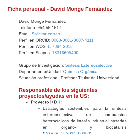
Ficha personal - David Monge Fernández
David Monge Fernández
Telefono: 954 55 1517
Email:
Solicitar correo
Perfil en ORCID:
0000-0001-8007-4111
Perfil en WOS:
E-7884-2016
Perfil en Scopus:
16316605400
Grupo de Investigación:
Sintesis Estereoselectiva
Departamento/Unidad:
Química Orgánica
Situación profesional: Profesor Titular de Universidad
Responsable de los siguientes
proyectos/ayudas en la US:
Proyecto I+D+i:
Estrategias sostenibles para la síntesis
estereoselectiva de compuestos
heterocíclicos de interés industrial basadas
en organo- y biocatálisis
(
DGP_PIDI_2024_00300
)