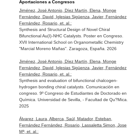
Aportaciones a Congresos
Jiménez, José Antonio, Díez Martín, Elena, Monge
Fernández, David, Iglesias Sigüenza, Javier, Fernández
Fernández, Rosario, et. al.:
Synthesis and Structural Design of Novel Chiral
Bifunctional Au(I)-NHC Catalysts. Poster en Congreso.
XVII International School on Organometallic Chemistry
"Marcial Moreno Mañas". Zaragoza, España. 2026
Jiménez, José Antonio, Díez Martín, Elena, Monge
Fernández, David, Iglesias Sigüenza, Javier, Fernández
Fernández, Rosario, et. al.:
Synthesis and evaluation of bifunctional chalcogen-
hydrogen bonding chiral catalysts. Comunicación en
congreso. 9º Congreso de Estudiantes de Doctorado en
Química. Universidad de Sevilla, - Facultad de Qu?Mica.
2025
Álvarez, Laura, Alberca, Saúl, Matador, Esteban,
Fernández Fernández, Rosario, Lassaletta Simon, Jose
Mª, et. al.: