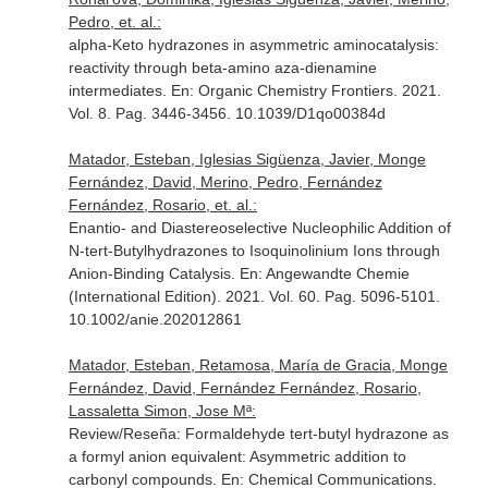
Pedro, et. al.:
alpha-Keto hydrazones in asymmetric aminocatalysis:
reactivity through beta-amino aza-dienamine
intermediates.
En: Organic Chemistry Frontiers
. 2021.
Vol. 8. Pag. 3446-3456. 10.1039/D1qo00384d
Matador, Esteban, Iglesias Sigüenza, Javier, Monge
Fernández, David, Merino, Pedro, Fernández
Fernández, Rosario, et. al.:
Enantio- and Diastereoselective Nucleophilic Addition of
N-tert-Butylhydrazones to Isoquinolinium Ions through
Anion-Binding Catalysis.
En: Angewandte Chemie
(International Edition)
. 2021. Vol. 60. Pag. 5096-5101.
10.1002/anie.202012861
Matador, Esteban, Retamosa, María de Gracia, Monge
Fernández, David, Fernández Fernández, Rosario,
Lassaletta Simon, Jose Mª:
Review/Reseña: Formaldehyde tert-butyl hydrazone as
a formyl anion equivalent: Asymmetric addition to
carbonyl compounds.
En: Chemical Communications
.