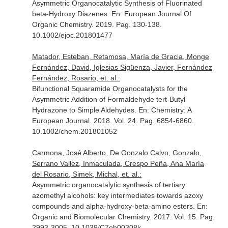
Asymmetric Organocatalytic Synthesis of Fluorinated
beta-Hydroxy Diazenes.
En: European Journal Of
Organic Chemistry
. 2019. Pag. 130-138.
10.1002/ejoc.201801477
Matador, Esteban, Retamosa, María de Gracia, Monge
Fernández, David, Iglesias Sigüenza, Javier, Fernández
Fernández, Rosario, et. al.:
Bifunctional Squaramide Organocatalysts for the
Asymmetric Addition of Formaldehyde tert-Butyl
Hydrazone to Simple Aldehydes.
En: Chemistry: A
European Journal
. 2018. Vol. 24. Pag. 6854-6860.
10.1002/chem.201801052
Carmona, José Alberto, De Gonzalo Calvo, Gonzalo,
Serrano Vallez, Inmaculada, Crespo Peña, Ana María
del Rosario, Simek, Michal, et. al.:
Asymmetric organocatalytic synthesis of tertiary
azomethyl alcohols: key intermediates towards azoxy
compounds and alpha-hydroxy-beta-amino esters.
En:
Organic and Biomolecular Chemistry
. 2017. Vol. 15. Pag.
2993-3005. 10.1039/C7ob00308k