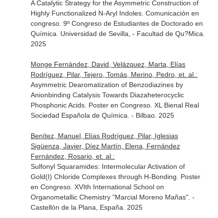
A Catalytic Strategy for the Asymmetric Construction of
Highly Functionalized N-Aryl Indoles. Comunicación en
congreso. 9º Congreso de Estudiantes de Doctorado en
Química. Universidad de Sevilla, - Facultad de Qu?Mica.
2025
Monge Fernández, David, Velázquez, Marta, Elías
Rodríguez, Pilar, Tejero, Tomás, Merino, Pedro, et. al.:
Asymmetric Dearomatization of Benzodiazines by
Anionbinding Catalysis Towards Diazaheterocyclic
Phosphonic Acids. Poster en Congreso. XL Bienal Real
Sociedad Española de Química. - Bilbao. 2025
Benítez, Manuel, Elías Rodríguez, Pilar, Iglesias
Sigüenza, Javier, Díez Martín, Elena, Fernández
Fernández, Rosario, et. al.:
Sulfonyl Squaramides: Intermolecular Activation of
Gold(I) Chloride Complexes through H-Bonding. Poster
en Congreso. XVIth International School on
Organometallic Chemistry "Marcial Moreno Mañas". -
Castellón de la Plana, España. 2025