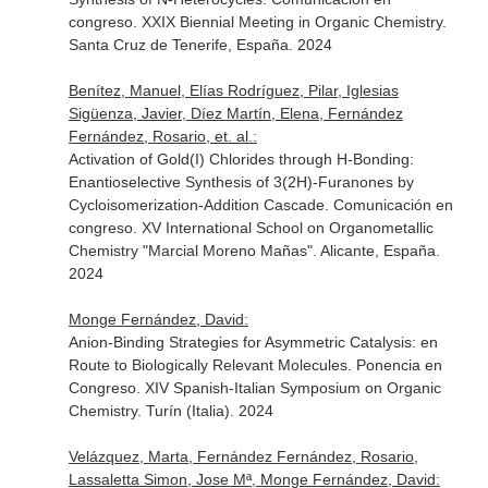
congreso. XXIX Biennial Meeting in Organic Chemistry.
Santa Cruz de Tenerife, España. 2024
Benítez, Manuel, Elías Rodríguez, Pilar, Iglesias
Sigüenza, Javier, Díez Martín, Elena, Fernández
Fernández, Rosario, et. al.:
Activation of Gold(I) Chlorides through H-Bonding:
Enantioselective Synthesis of 3(2H)-Furanones by
Cycloisomerization-Addition Cascade. Comunicación en
congreso. XV International School on Organometallic
Chemistry "Marcial Moreno Mañas". Alicante, España.
2024
Monge Fernández, David:
Anion-Binding Strategies for Asymmetric Catalysis: en
Route to Biologically Relevant Molecules. Ponencia en
Congreso. XIV Spanish-Italian Symposium on Organic
Chemistry. Turín (Italia). 2024
Velázquez, Marta, Fernández Fernández, Rosario,
Lassaletta Simon, Jose Mª, Monge Fernández, David: