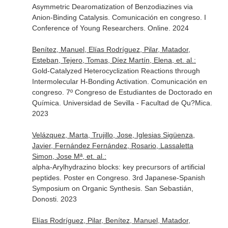
Asymmetric Dearomatization of Benzodiazines via
Anion-Binding Catalysis. Comunicación en congreso. I
Conference of Young Researchers. Online. 2024
Benítez, Manuel, Elías Rodríguez, Pilar, Matador,
Esteban, Tejero, Tomas, Díez Martín, Elena, et. al.:
Gold-Catalyzed Heterocyclization Reactions through
Intermolecular H-Bonding Activation. Comunicación en
congreso. 7º Congreso de Estudiantes de Doctorado en
Química. Universidad de Sevilla - Facultad de Qu?Mica.
2023
Velázquez, Marta, Trujillo, Jose, Iglesias Sigüenza,
Javier, Fernández Fernández, Rosario, Lassaletta
Simon, Jose Mª, et. al.:
alpha-Arylhydrazino blocks: key precursors of artificial
peptides. Poster en Congreso. 3rd Japanese-Spanish
Symposium on Organic Synthesis. San Sebastián,
Donosti. 2023
Elías Rodríguez, Pilar, Benítez, Manuel, Matador,