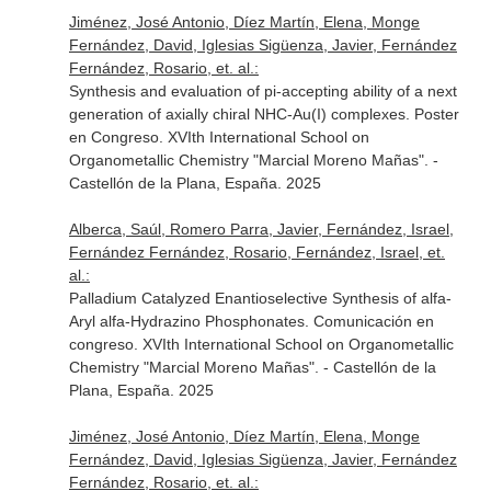
Jiménez, José Antonio, Díez Martín, Elena, Monge
Fernández, David, Iglesias Sigüenza, Javier, Fernández
Fernández, Rosario, et. al.:
Synthesis and evaluation of pi-accepting ability of a next
generation of axially chiral NHC-Au(I) complexes. Poster
en Congreso. XVIth International School on
Organometallic Chemistry "Marcial Moreno Mañas". -
Castellón de la Plana, España. 2025
Alberca, Saúl, Romero Parra, Javier, Fernández, Israel,
Fernández Fernández, Rosario, Fernández, Israel, et.
al.:
Palladium Catalyzed Enantioselective Synthesis of alfa-
Aryl alfa-Hydrazino Phosphonates. Comunicación en
congreso. XVIth International School on Organometallic
Chemistry "Marcial Moreno Mañas". - Castellón de la
Plana, España. 2025
Jiménez, José Antonio, Díez Martín, Elena, Monge
Fernández, David, Iglesias Sigüenza, Javier, Fernández
Fernández, Rosario, et. al.: