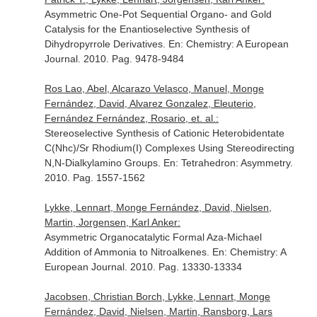
Asymmetric One-Pot Sequential Organo- and Gold
Catalysis for the Enantioselective Synthesis of
Dihydropyrrole Derivatives.
En: Chemistry: A European
Journal
. 2010. Pag. 9478-9484
Ros Lao, Abel, Alcarazo Velasco, Manuel, Monge
Fernández, David, Alvarez Gonzalez, Eleuterio,
Fernández Fernández, Rosario, et. al.:
Stereoselective Synthesis of Cationic Heterobidentate
C(Nhc)/Sr Rhodium(I) Complexes Using Stereodirecting
N,N-Dialkylamino Groups.
En: Tetrahedron: Asymmetry
.
2010. Pag. 1557-1562
Lykke, Lennart, Monge Fernández, David, Nielsen,
Martin, Jorgensen, Karl Anker:
Asymmetric Organocatalytic Formal Aza-Michael
Addition of Ammonia to Nitroalkenes.
En: Chemistry: A
European Journal
. 2010. Pag. 13330-13334
Jacobsen, Christian Borch, Lykke, Lennart, Monge
Fernández, David, Nielsen, Martin, Ransborg, Lars