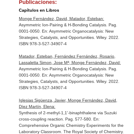
Publicaciones:
Capítulos en Libros
Monge Fernández, David, Matador, Esteban:
Asymmetric Ion-Pairing & H-Bonding Catalysis. Pag.
0001-0050.
En: Asymmetric Organocatalysis: New
Strategies, Catalysts, and Opportunities
. Wiley. 2022.
ISBN 978-3-527-34907-4
Matador, Esteban, Fernández Fernández, Rosario,
Lassaletta Simon, Jose Mª, Monge Fernández, David:
Asymmetric Ion-Pairing & H-Bonding Catalysis. Pag.
0001-0050.
En: Asymmetric Organocatalysis: New
Strategies, Catalysts, and Opportunities
. Wiley. 2022.
ISBN 978-3-527-34907-4
Iglesias Sigüenza, Javier, Monge Fernández, David,
Díez Martín, Elena:
Synthesis of 2-methyl-1,1'-binaphthalene via Suzuki
cross-coupling reaction. Pag. 577-580.
En:
Comprehensive Organic Chemistry Experiments for the
Laboratory Classroom
. The Royal Society of Chemistry.