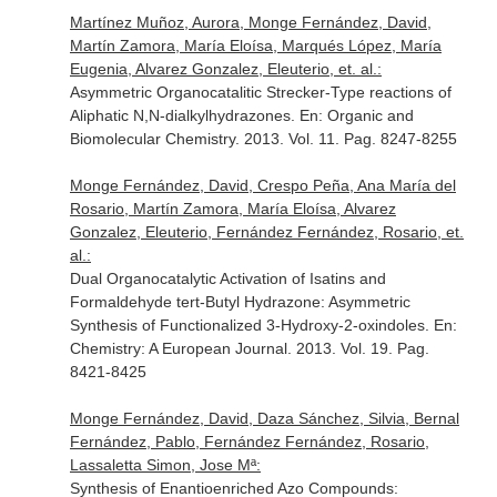
Martínez Muñoz, Aurora, Monge Fernández, David,
Martín Zamora, María Eloísa, Marqués López, María
Eugenia, Alvarez Gonzalez, Eleuterio, et. al.:
Asymmetric Organocatalitic Strecker-Type reactions of
Aliphatic N,N-dialkylhydrazones.
En: Organic and
Biomolecular Chemistry
. 2013. Vol. 11. Pag. 8247-8255
Monge Fernández, David, Crespo Peña, Ana María del
Rosario, Martín Zamora, María Eloísa, Alvarez
Gonzalez, Eleuterio, Fernández Fernández, Rosario, et.
al.:
Dual Organocatalytic Activation of Isatins and
Formaldehyde tert-Butyl Hydrazone: Asymmetric
Synthesis of Functionalized 3-Hydroxy-2-oxindoles.
En:
Chemistry: A European Journal
. 2013. Vol. 19. Pag.
8421-8425
Monge Fernández, David, Daza Sánchez, Silvia, Bernal
Fernández, Pablo, Fernández Fernández, Rosario,
Lassaletta Simon, Jose Mª:
Synthesis of Enantioenriched Azo Compounds: