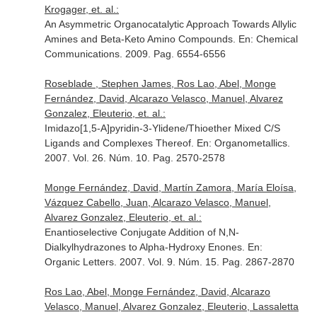
Krogager, et. al.:
An Asymmetric Organocatalytic Approach Towards Allylic
Amines and Beta-Keto Amino Compounds.
En: Chemical
Communications
. 2009. Pag. 6554-6556
Roseblade , Stephen James, Ros Lao, Abel, Monge
Fernández, David, Alcarazo Velasco, Manuel, Alvarez
Gonzalez, Eleuterio, et. al.:
Imidazo[1,5-A]pyridin-3-Ylidene/Thioether Mixed C/S
Ligands and Complexes Thereof.
En: Organometallics
.
2007. Vol. 26. Núm. 10. Pag. 2570-2578
Monge Fernández, David, Martín Zamora, María Eloísa,
Vázquez Cabello, Juan, Alcarazo Velasco, Manuel,
Alvarez Gonzalez, Eleuterio, et. al.:
Enantioselective Conjugate Addition of N,N-
Dialkylhydrazones to Alpha-Hydroxy Enones.
En:
Organic Letters
. 2007. Vol. 9. Núm. 15. Pag. 2867-2870
Ros Lao, Abel, Monge Fernández, David, Alcarazo
Velasco, Manuel, Alvarez Gonzalez, Eleuterio, Lassaletta