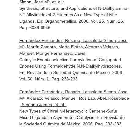
Simon, Jose Mª, et. al.:
Synthesis, Structure, and Applications of N-Dialkylamino-
N?-Alkylimidazol-2-Ylidenes As a New Type of Nhc
Ligands.
En: Organometallics
. 2006. Vol. 25. Núm. 26.
Pag. 6039-6046
Fernández Fernández, Rosario, Lassaletta Simon, Jose
Mª, Martín Zamora, María Eloísa, Alcarazo Velasco,
Manuel, Monge Fernández, David:
Catalytic Enantioselective Formylation of Conjugated
Enones Using Formaldehyde N,N-Dialkylhydrazones.
En: Revista de la Sociedad Química de México
. 2006.
Vol. 50. Núm. 1. Pag. 233-233
Fernández Fernández, Rosario, Lassaletta Simon, Jose
Mª, Alcarazo Velasco, Manuel, Ros Lao, Abel, Roseblade
, Stephen James, et. al.:
New Types of Chiral N-Heterocyclic Carbene-Sufur
Mixed Ligands in Asymmetric Catalysis.
En: Revista de
la Sociedad Química de México
. 2006. Pag. 233-233