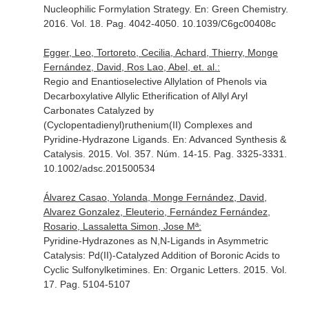
Nucleophilic Formylation Strategy.
En: Green Chemistry
.
2016. Vol. 18. Pag. 4042-4050. 10.1039/C6gc00408c
Egger, Leo, Tortoreto, Cecilia, Achard, Thierry, Monge
Fernández, David, Ros Lao, Abel, et. al.:
Regio and Enantioselective Allylation of Phenols via
Decarboxylative Allylic Etherification of Allyl Aryl
Carbonates Catalyzed by
(Cyclopentadienyl)ruthenium(II) Complexes and
Pyridine-Hydrazone Ligands.
En: Advanced Synthesis &
Catalysis
. 2015. Vol. 357. Núm. 14-15. Pag. 3325-3331.
10.1002/adsc.201500534
Álvarez Casao, Yolanda, Monge Fernández, David,
Alvarez Gonzalez, Eleuterio, Fernández Fernández,
Rosario, Lassaletta Simon, Jose Mª:
Pyridine-Hydrazones as N,N-Ligands in Asymmetric
Catalysis: Pd(II)-Catalyzed Addition of Boronic Acids to
Cyclic Sulfonylketimines.
En: Organic Letters
. 2015. Vol.
17. Pag. 5104-5107