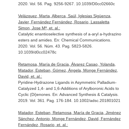
2020. Vol. 56. Pag. 9256-9267. 10.1039/D0cc02660c
Velázquez, Marta, Alberca, Saúl, Iglesias Sigüenza,
Javier, Fernández Fernández, Rosario, Lassaletta
Simon, Jose Mª, et. al.:
Catalytic enantioselective synthesis of a-aryl a-hydrazino
esters and amides.
En: Chemical Communications
.
2020. Vol. 56. Núm. 43. Pag. 5823-5826.
10.1039/d0cc02478c
Retamosa, María de Gracia, Álvarez Casao, Yolanda,
Matador, Esteban, Gómez, Ángela, Monge Fernández,
David, et. al.:
Pyridine-Hydrazone Ligands in Asymmetric Palladium-
Catalyzed 1,4- and 1,6-Additions of Arylboronic Acids to
Cyclic (Di)enones.
En: Advanced Synthesis & Catalysis
.
2019. Vol. 361. Pag. 176-184. 10.1002/adsc.201801021
Matador, Esteban, Retamosa, María de Gracia, Jiménez
Sánchez, Antonio, Monge Fernández, David, Fernández
Fernández, Rosario, et. al.: