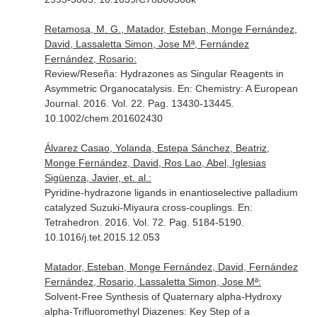
Retamosa, M. G., Matador, Esteban, Monge Fernández,
David, Lassaletta Simon, Jose Mª, Fernández
Fernández, Rosario:
Review/Reseña: Hydrazones as Singular Reagents in
Asymmetric Organocatalysis.
En: Chemistry: A European
Journal
. 2016. Vol. 22. Pag. 13430-13445.
10.1002/chem.201602430
Álvarez Casao, Yolanda, Estepa Sánchez, Beatriz,
Monge Fernández, David, Ros Lao, Abel, Iglesias
Sigüenza, Javier, et. al.:
Pyridine-hydrazone ligands in enantioselective palladium
catalyzed Suzuki-Miyaura cross-couplings.
En:
Tetrahedron
. 2016. Vol. 72. Pag. 5184-5190.
10.1016/j.tet.2015.12.053
Matador, Esteban, Monge Fernández, David, Fernández
Fernández, Rosario, Lassaletta Simon, Jose Mª:
Solvent-Free Synthesis of Quaternary alpha-Hydroxy
alpha-Trifluoromethyl Diazenes: Key Step of a