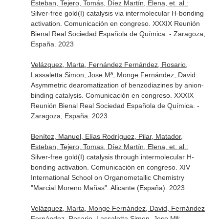
Esteban, Tejero, Tomás, Díez Martín, Elena, et. al.:
Silver-free gold(I) catalysis via intermolecular H-bonding
activation. Comunicación en congreso. XXXIX Reunión
Bienal Real Sociedad Española de Química. - Zaragoza,
España. 2023
Velázquez, Marta, Fernández Fernández, Rosario,
Lassaletta Simon, Jose Mª, Monge Fernández, David:
Asymmetric dearomatization of benzodiazines by anion-
binding catalysis. Comunicación en congreso. XXXIX
Reunión Bienal Real Sociedad Española de Química. -
Zaragoza, España. 2023
Benítez, Manuel, Elías Rodríguez, Pilar, Matador,
Esteban, Tejero, Tomas, Díez Martín, Elena, et. al.:
Silver-free gold(I) catalysis through intermolecular H-
bonding activation. Comunicación en congreso. XIV
International School on Organometallic Chemistry
"Marcial Moreno Mañas". Alicante (España). 2023
Velázquez, Marta, Monge Fernández, David, Fernández
Fernández, Rosario, Lassaletta Simon, Jose Mª: