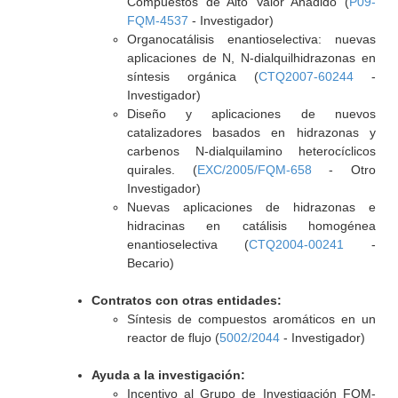
Compuestos de Alto Valor Añadido (
P09-
FQM-4537
- Investigador)
Organocatálisis enantioselectiva: nuevas
aplicaciones de N, N-dialquilhidrazonas en
síntesis orgánica (
CTQ2007-60244
-
Investigador)
Diseño y aplicaciones de nuevos
catalizadores basados en hidrazonas y
carbenos N-dialquilamino heterocíclicos
quirales. (
EXC/2005/FQM-658
- Otro
Investigador)
Nuevas aplicaciones de hidrazonas e
hidracinas en catálisis homogénea
enantioselectiva (
CTQ2004-00241
-
Becario)
Contratos con otras entidades:
Síntesis de compuestos aromáticos en un
reactor de flujo (
5002/2044
- Investigador)
Ayuda a la investigación:
Incentivo al Grupo de Investigación FQM-