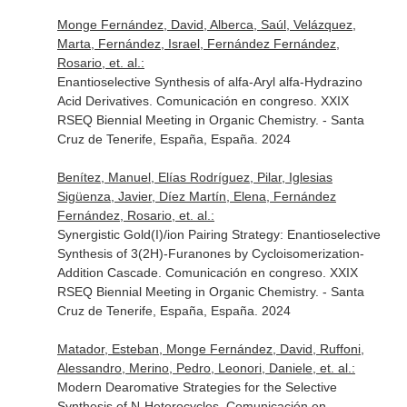
Monge Fernández, David, Alberca, Saúl, Velázquez,
Marta, Fernández, Israel, Fernández Fernández,
Rosario, et. al.:
Enantioselective Synthesis of alfa-Aryl alfa-Hydrazino
Acid Derivatives. Comunicación en congreso. XXIX
RSEQ Biennial Meeting in Organic Chemistry. - Santa
Cruz de Tenerife, España, España. 2024
Benítez, Manuel, Elías Rodríguez, Pilar, Iglesias
Sigüenza, Javier, Díez Martín, Elena, Fernández
Fernández, Rosario, et. al.:
Synergistic Gold(I)/ion Pairing Strategy: Enantioselective
Synthesis of 3(2H)-Furanones by Cycloisomerization-
Addition Cascade. Comunicación en congreso. XXIX
RSEQ Biennial Meeting in Organic Chemistry. - Santa
Cruz de Tenerife, España, España. 2024
Matador, Esteban, Monge Fernández, David, Ruffoni,
Alessandro, Merino, Pedro, Leonori, Daniele, et. al.:
Modern Dearomative Strategies for the Selective
Synthesis of N-Heterocycles. Comunicación en