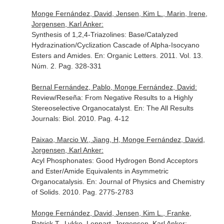
Monge Fernández, David, Jensen, Kim L., Marin, Irene,
Jorgensen, Karl Anker:
Synthesis of 1,2,4-Triazolines: Base/Catalyzed
Hydrazination/Cyclization Cascade of Alpha-Isocyano
Esters and Amides.
En: Organic Letters
. 2011. Vol. 13.
Núm. 2. Pag. 328-331
Bernal Fernández, Pablo, Monge Fernández, David:
Review/Reseña: From Negative Results to a Highly
Stereoselective Organocatalyst.
En: The All Results
Journals: Biol
. 2010. Pag. 4-12
Paixao, Marcio W., Jiang, H, Monge Fernández, David,
Jorgensen, Karl Anker:
Acyl Phosphonates: Good Hydrogen Bond Acceptors
and Ester/Amide Equivalents in Asymmetric
Organocatalysis.
En: Journal of Physics and Chemistry
of Solids
. 2010. Pag. 2775-2783
Monge Fernández, David, Jensen, Kim L., Franke,
Patrick T., Lykke, Lennart, Jorgensen, Karl Anker: