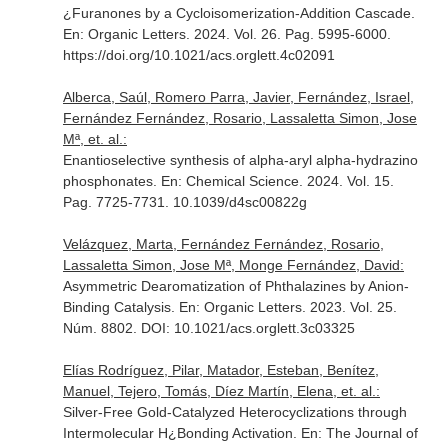
¿Furanones by a Cycloisomerization-Addition Cascade.
En: Organic Letters
. 2024. Vol. 26. Pag. 5995-6000.
https://doi.org/10.1021/acs.orglett.4c02091
Alberca, Saúl, Romero Parra, Javier, Fernández, Israel,
Fernández Fernández, Rosario, Lassaletta Simon, Jose
Mª, et. al.:
Enantioselective synthesis of alpha-aryl alpha-hydrazino
phosphonates.
En: Chemical Science
. 2024. Vol. 15.
Pag. 7725-7731. 10.1039/d4sc00822g
Velázquez, Marta, Fernández Fernández, Rosario,
Lassaletta Simon, Jose Mª, Monge Fernández, David:
Asymmetric Dearomatization of Phthalazines by Anion-
Binding Catalysis.
En: Organic Letters
. 2023. Vol. 25.
Núm. 8802. DOI: 10.1021/acs.orglett.3c03325
Elías Rodríguez, Pilar, Matador, Esteban, Benítez,
Manuel, Tejero, Tomás, Díez Martín, Elena, et. al.:
Silver-Free Gold-Catalyzed Heterocyclizations through
Intermolecular H¿Bonding Activation.
En: The Journal of