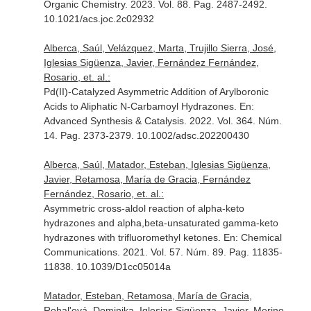
Organic Chemistry
. 2023. Vol. 88. Pag. 2487-2492.
10.1021/acs.joc.2c02932
Alberca, Saúl, Velázquez, Marta, Trujillo Sierra, José,
Iglesias Sigüenza, Javier, Fernández Fernández,
Rosario, et. al.:
Pd(II)-Catalyzed Asymmetric Addition of Arylboronic
Acids to Aliphatic N-Carbamoyl Hydrazones.
En:
Advanced Synthesis & Catalysis
. 2022. Vol. 364. Núm.
14. Pag. 2373-2379. 10.1002/adsc.202200430
Alberca, Saúl, Matador, Esteban, Iglesias Sigüenza,
Javier, Retamosa, María de Gracia, Fernández
Fernández, Rosario, et. al.:
Asymmetric cross-aldol reaction of alpha-keto
hydrazones and alpha,beta-unsaturated gamma-keto
hydrazones with trifluoromethyl ketones.
En: Chemical
Communications
. 2021. Vol. 57. Núm. 89. Pag. 11835-
11838. 10.1039/D1cc05014a
Matador, Esteban, Retamosa, María de Gracia,
Rohal'ová, Dominika, Iglesias Sigüenza, Javier, Merino,