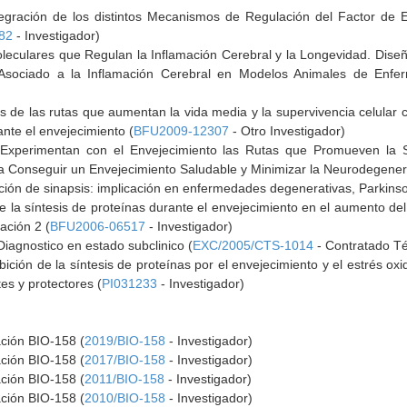
ntegración de los distintos Mecanismos de Regulación del Factor de 
82
- Investigador)
leculares que Regulan la Inflamación Cerebral y la Longevidad. Dis
Asociado a la Inflamación Cerebral en Modelos Animales de Enfe
es de las rutas que aumentan la vida media y la supervivencia celular 
ante el envejecimiento (
BFU2009-12307
- Otro Investigador)
xperimentan con el Envejecimiento las Rutas que Promueven la Sup
 Conseguir un Envejecimiento Saludable y Minimizar la Neurodegener
ción de sinapsis: implicación en enfermedades degenerativas, Parkinso
e la síntesis de proteínas durante el envejecimiento en el aumento del 
ación 2 (
BFU2006-06517
- Investigador)
iagnostico en estado subclinico (
EXC/2005/CTS-1014
- Contratado Té
ición de la síntesis de proteínas por el envejecimiento y el estrés oxi
es y protectores (
PI031233
- Investigador)
ación BIO-158 (
2019/BIO-158
- Investigador)
ación BIO-158 (
2017/BIO-158
- Investigador)
ación BIO-158 (
2011/BIO-158
- Investigador)
ación BIO-158 (
2010/BIO-158
- Investigador)