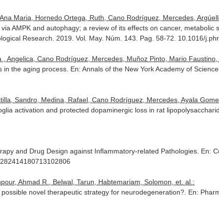
 Ana Maria, Hornedo Ortega, Ruth, Cano Rodríguez, Mercedes, Argúelle
s via AMPK and autophagy; a review of its effects on cancer, metabol
logical Research
. 2019. Vol. May. Núm. 143. Pag. 58-72. 10.1016/j.ph
lla , Angelica, Cano Rodríguez, Mercedes, Muñoz Pinto, Mario Faustino
 in the aging process.
En: Annals of the New York Academy of Science
stilla, Sandro, Medina, Rafael, Cano Rodríguez, Mercedes, Ayala Gome
glia activation and protected dopaminergic loss in rat lipopolysacchar
erapy and Drug Design against Inflammatory-related Pathologies.
En: C
61282414180713102806
pour, Ahmad R., Belwal, Tarun, Habtemariam, Solomon, et. al.:
possible novel therapeutic strategy for neurodegeneration?.
En: Pharm