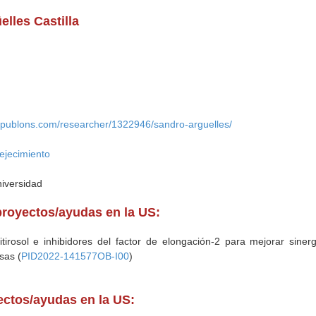
lles Castilla
//publons.com/researcher/1322946/sandro-arguelles/
ejecimiento
niversidad
proyectos/ayudas en la US:
tirosol e inhibidores del factor de elongación-2 para mejorar sine
sas (
PID2022-141577OB-I00
)
yectos/ayudas en la US: