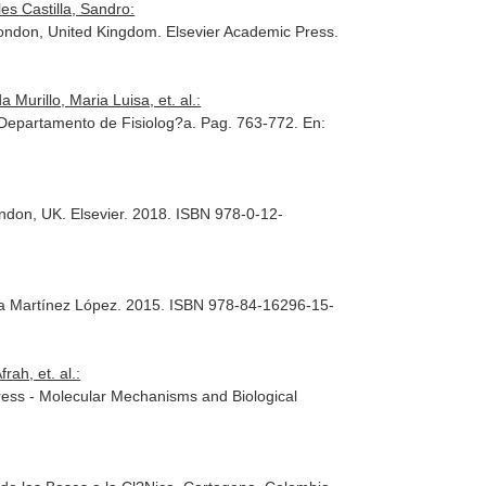
s Castilla, Sandro:
London, United Kingdom. Elsevier Academic Press.
urillo, Maria Luisa, et. al.:
l Departamento de Fisiolog?a. Pag. 763-772.
En:
ondon, UK. Elsevier. 2018. ISBN 978-0-12-
ra Martínez López. 2015. ISBN 978-84-16296-15-
ah, et. al.:
ress - Molecular Mechanisms and Biological