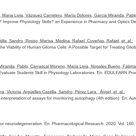
 Maria Livia, Vázquez Carretero, María Dolores, Garcia Miranda, Pablo
s? Improve Physiology Skills? an Experience in Pharmacy and Optics D
illa, Sandro, Rosso, Marisa, Medina, Rafael, Coveñas, Rafael, et. al.:
the Viability of Human Glioma Cells: A Possible Target for Treating Gli
iranda, Pablo, Carrascal Moreno, Maria Livia, Nogales Bueno, Fátima, O
Evaluate Students Skill in Physiology Laboratories.
En: EDULEARN Pro
, Victoria, Argúelles Castilla, Sandro, Pérez Lara , Ángel, et. al.:
nterpretation of assays for monitoring autophagy (4th edition).
En: Au
 for neurodegeneration.
En: Pharmacological Research
. 2020. Vol. 160