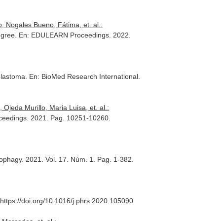
, Nogales Bueno, Fátima, et. al.:
egree.
En: EDULEARN Proceedings
. 2022.
oblastoma.
En: BioMed Research International
.
jeda Murillo, Maria Luisa, et. al.:
ceedings
. 2021. Pag. 10251-10260.
tophagy
. 2021. Vol. 17. Núm. 1. Pag. 1-382.
. https://doi.org/10.1016/j.phrs.2020.105090