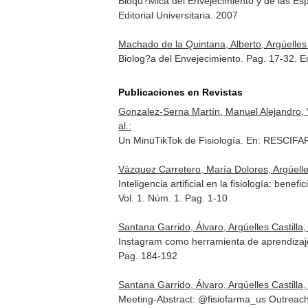
Bioqu?Mica del Envejecimiento y de las E
Editorial Universitaria. 2007
Machado de la Quintana, Alberto, Argúelles
Biolog?a del Envejecimiento. Pag. 17-32.
E
Publicaciones en Revistas
Gonzalez-Serna Martín, Manuel Alejandro, 
al.:
Un MinuTikTok de Fisiología.
En: RESCIFAR
Vázquez Carretero, María Dolores, Argúelles
Inteligencia artificial en la fisiología: ben
Vol. 1. Núm. 1. Pag. 1-10
Santana Garrido, Álvaro, Argúelles Castill
Instagram como herramienta de aprendizaje
Pag. 184-192
Santana Garrido, Álvaro, Argúelles Castilla
Meeting-Abstract: @fisiofarma_us Outreach A