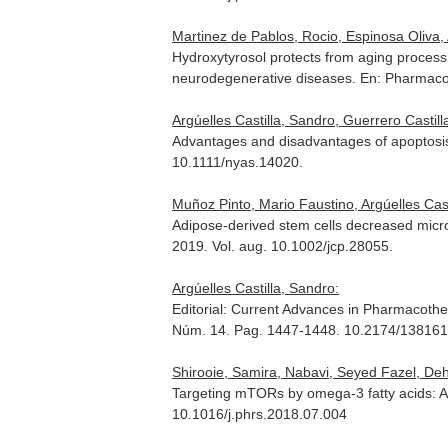
Martinez de Pablos, Rocio, Espinosa Oliva,
Hydroxytyrosol protects from aging proces
neurodegenerative diseases.
En: Pharmaco
Argúelles Castilla, Sandro, Guerrero Casti
Advantages and disadvantages of apoptosis
10.1111/nyas.14020.
Muñoz Pinto, Mario Faustino, Argúelles Ca
Adipose-derived stem cells decreased micro
2019. Vol. aug. 10.1002/jcp.28055.
Argúelles Castilla, Sandro:
Editorial: Current Advances in Pharmacoth
Núm. 14. Pag. 1447-1448. 10.2174/1381
Shirooie, Samira, Nabavi, Seyed Fazel, Deh
Targeting mTORs by omega-3 fatty acids: A 
10.1016/j.phrs.2018.07.004