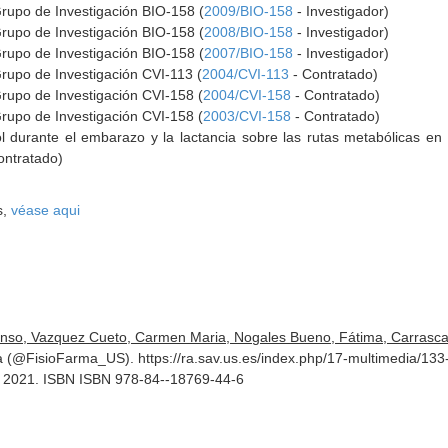
Grupo de Investigación BIO-158 (
2009/BIO-158
- Investigador)
Grupo de Investigación BIO-158 (
2008/BIO-158
- Investigador)
Grupo de Investigación BIO-158 (
2007/BIO-158
- Investigador)
rupo de Investigación CVI-113 (
2004/CVI-113
- Contratado)
Grupo de Investigación CVI-158 (
2004/CVI-158
- Contratado)
Grupo de Investigación CVI-158 (
2003/CVI-158
- Contratado)
 durante el embarazo y la lactancia sobre las rutas metabólicas en e
ontratado)
s,
véase aqui
onso, Vazquez Cueto, Carmen Maria, Nogales Bueno, Fátima, Carrascal M
ía (@FisioFarma_US). https://ra.sav.us.es/index.php/17-multimedia/133-
a. 2021. ISBN ISBN 978-84--18769-44-6