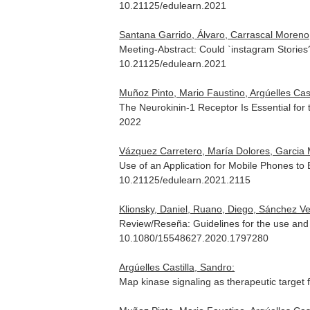
10.21125/edulearn.2021
Santana Garrido, Álvaro, Carrascal Moreno,
Meeting-Abstract: Could `instagram Storie
10.21125/edulearn.2021
Muñoz Pinto, Mario Faustino, Argúelles Cast
The Neurokinin-1 Receptor Is Essential for 
2022
Vázquez Carretero, María Dolores, Garcia M
Use of an Application for Mobile Phones to 
10.21125/edulearn.2021.2115
Klionsky, Daniel, Ruano, Diego, Sánchez Vera
Review/Reseña: Guidelines for the use and i
10.1080/15548627.2020.1797280
Argúelles Castilla, Sandro:
Map kinase signaling as therapeutic target