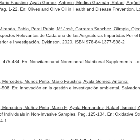
rio Faustino, Ayala Gomez, Antonio, Medina Guzmán, Rafael, Argúelle
 Pag. 1-22.
En: Olives and Olive Oil in Health and Disease Prevention
. 
randa, Pablo, Peral Rubio, Mª José, Carreras Sanchez, Olimpia, Ojeda M
Aspectos Relevantes de Cada una de las Asignaturas Impartidas Por e
rior e Investigación
. Dykinson. 2020. ISBN 978-84-1377-598-2
g. 475-484.
En: Nonvitaminand Nonmineral Nutritional Supplements
. L
z, Mercedes, Muñoz Pinto, Mario Faustino, Ayala Gomez, Antonio:
3-508.
En: Innovación en la gestión e investigación ambiental
. Salvado
 Mercedes, Muñoz Pinto, Mario F., Ayala Hernandez, Rafael, Ismaiel, Afr
of Individuals in Non-Invasive Samples. Pag. 125-134.
En: Oxidative St
54-1