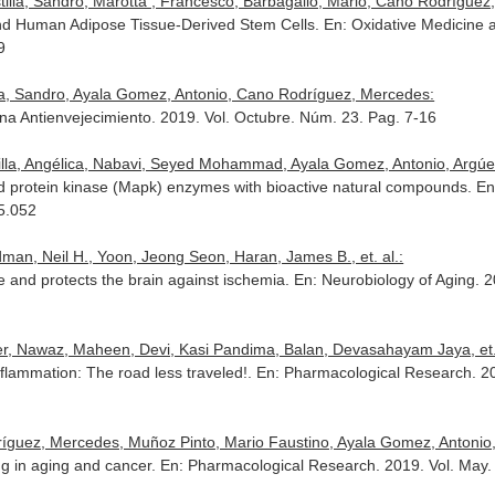
illa, Sandro, Marotta , Francesco, Barbagallo, Mario, Cano Rodríguez, 
 and Human Adipose Tissue-Derived Stem Cells.
En: Oxidative Medicine a
9
lla, Sandro, Ayala Gomez, Antonio, Cano Rodríguez, Mercedes:
na Antienvejecimiento
. 2019. Vol. Octubre. Núm. 23. Pag. 7-16
la, Angélica, Nabavi, Seyed Mohammad, Ayala Gomez, Antonio, Argúell
d protein kinase (Mapk) enzymes with bioactive natural compounds.
En
5.052
man, Neil H., Yoon, Jeong Seon, Haran, James B., et. al.:
 and protects the brain against ischemia.
En: Neurobiology of Aging
. 
 Nawaz, Maheen, Devi, Kasi Pandima, Balan, Devasahayam Jaya, et. 
flammation: The road less traveled!.
En: Pharmacological Research
. 2
ríguez, Mercedes, Muñoz Pinto, Mario Faustino, Ayala Gomez, Antonio, e
ng in aging and cancer.
En: Pharmacological Research
. 2019. Vol. May