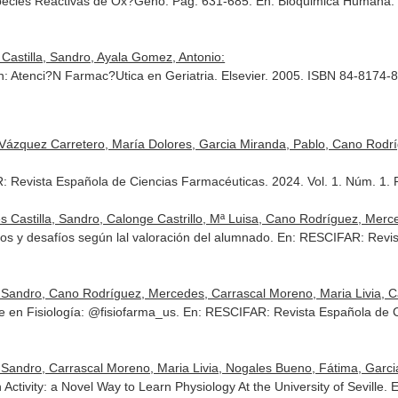
species Reactivas de Ox?Geno. Pag. 631-685.
En: Bioquimica Humana: 
 Castilla, Sandro, Ayala Gomez, Antonio:
n: Atenci?N Farmac?Utica en Geriatria
. Elsevier. 2005. ISBN 84-8174-
Vázquez Carretero, María Dolores, Garcia Miranda, Pablo, Cano Rodríg
: Revista Española de Ciencias Farmacéuticas
. 2024. Vol. 1. Núm. 1.
 Castilla, Sandro, Calonge Castrillo, Mª Luisa, Cano Rodríguez, Merced
eficios y desafíos según lal valoración del alumnado.
En: RESCIFAR: Revis
a, Sandro, Cano Rodríguez, Mercedes, Carrascal Moreno, Maria Livia, Ca
 en Fisiología: @fisiofarma_us.
En: RESCIFAR: Revista Española de 
, Sandro, Carrascal Moreno, Maria Livia, Nogales Bueno, Fátima, Garcia 
ctivity: a Novel Way to Learn Physiology At the University of Seville.
E