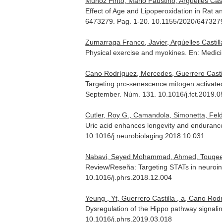
Muñoz Pinto, Mario Faustino, Argúelles Cast
Effect of Age and Lipoperoxidation in Rat
6473279. Pag. 1-20. 10.1155/2020/647327
Zumarraga Franco, Javier, Argúelles Casti
Physical exercise and myokines.
En: Medici
Cano Rodríguez, Mercedes, Guerrero Castil
Targeting pro-senescence mitogen activate
September. Núm. 131. 10.1016/j.fct.2019.0
Cutler, Roy G., Camandola, Simonetta, Feld
Uric acid enhances longevity and endurance
10.1016/j.neurobiolaging.2018.10.031
Nabavi, Seyed Mohammad, Ahmed, Touqeer,
Review/Reseña: Targeting STATs in neuroin
10.1016/j.phrs.2018.12.004
Yeung , Yt, Guerrero Castilla , a, Cano Rod
Dysregulation of the Hippo pathway signali
10.1016/j.phrs.2019.03.018