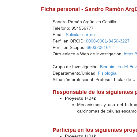
Ficha personal - Sandro Ramón Argüe
Sandro Ramón Argüelles Castilla
Telefono: 954556777
Email:
Solicitar correo
Perfil en ORCID:
0000-0001-8450-3227
Perfil en Scopus:
6603206164
Otro enlace a Web de investigación:
https:
Grupo de Investigación:
Bioquimica del Env
Departamento/Unidad:
Fisiología
Situación profesional: Profesor Titular de U
Responsable de los siguientes 
Proyecto I+D+i:
Mecanismos y uso del hidroxi
carcinomas de células escamo
Participa en los siguientes pro
Proyecto I+D+i: