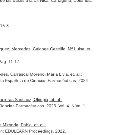
de las Bases a la Cl?Nica
. Cartagena, Colombia.
815-3
uez, Mercedes, Calonge Castrillo, Mª Luisa, et.
 Pag. 11-17
es, Carrascal Moreno, Maria Livia, et. al.:
ta Española de Ciencias Farmacéuticas
. 2024.
rreras Sanchez, Olimpia, et. al.:
Ciencias Farmacéuticas
. 2023. Vol. 4. Núm. 1.
Miranda, Pablo, et. al.:
n: EDULEARN Proceedings
. 2022.