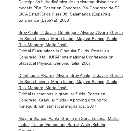
Descripción hidrodinámica de un sistema disipativo: el
modelo PBA. Poster en Congreso. XV Congreso de F?
SICA Estad?Stica Fises'08 (Salamanca (Espa?a)).
Salamanca (Espa?a). 2008
Brey Abalo, J. Javier, Domínguez Alvarez, Alvaro, García
de Soria Lucena, María Isabel, Maynar Blanco, Pablo,
Ruiz Montero, María José:
Critical Fluctuations in Granular Fluids. Poster en
Congreso. XXIII IUPAP International Conference on
Statistical Physics. Génova, Italia. 2007
Domínguez Alvarez, Alvaro, Brey Abalo, J. Javier, García
de Soria Lucena, María Isabel, Maynar Blanco, Pablo,
Ruiz Montero, María José:
Critical fluctuations in granular fluids. Poster en
Congreso. Granular fluids - A proving ground for
nonequilibrium statistical mechanics. 2007
Maynar Blanco, Pablo, García de Soria Lucena, María
Isabel, Trizac, Emmanuel, Barrat, Alain, Schehr,
Gregory: