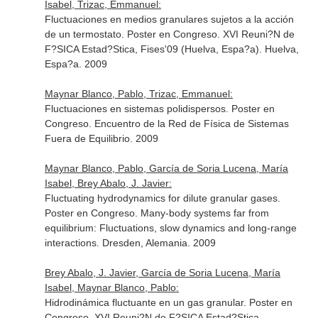
Isabel, Trizac, Emmanuel:
Fluctuaciones en medios granulares sujetos a la acción
de un termostato. Poster en Congreso. XVI Reuni?N de
F?SICA Estad?Stica, Fises'09 (Huelva, Espa?a). Huelva,
Espa?a. 2009
Maynar Blanco, Pablo, Trizac, Emmanuel:
Fluctuaciones en sistemas polidispersos. Poster en
Congreso. Encuentro de la Red de Física de Sistemas
Fuera de Equilibrio. 2009
Maynar Blanco, Pablo, García de Soria Lucena, María
Isabel, Brey Abalo, J. Javier:
Fluctuating hydrodynamics for dilute granular gases.
Poster en Congreso. Many-body systems far from
equilibrium: Fluctuations, slow dynamics and long-range
interactions. Dresden, Alemania. 2009
Brey Abalo, J. Javier, García de Soria Lucena, María
Isabel, Maynar Blanco, Pablo:
Hidrodinámica fluctuante en un gas granular. Poster en
Congreso. XVI Reuni?N de F?SICA Estad?Stica,