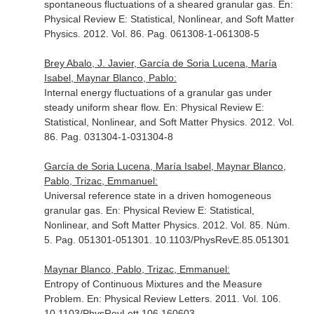
spontaneous fluctuations of a sheared granular gas.
En:
Physical Review E: Statistical, Nonlinear, and Soft Matter
Physics
. 2012. Vol. 86. Pag. 061308-1-061308-5
Brey Abalo, J. Javier, García de Soria Lucena, María
Isabel, Maynar Blanco, Pablo:
Internal energy fluctuations of a granular gas under
steady uniform shear flow.
En: Physical Review E:
Statistical, Nonlinear, and Soft Matter Physics
. 2012. Vol.
86. Pag. 031304-1-031304-8
García de Soria Lucena, María Isabel, Maynar Blanco,
Pablo, Trizac, Emmanuel:
Universal reference state in a driven homogeneous
granular gas.
En: Physical Review E: Statistical,
Nonlinear, and Soft Matter Physics
. 2012. Vol. 85. Núm.
5. Pag. 051301-051301. 10.1103/PhysRevE.85.051301
Maynar Blanco, Pablo, Trizac, Emmanuel:
Entropy of Continuous Mixtures and the Measure
Problem.
En: Physical Review Letters
. 2011. Vol. 106.
10.1103/PhysRevLett.106.160603