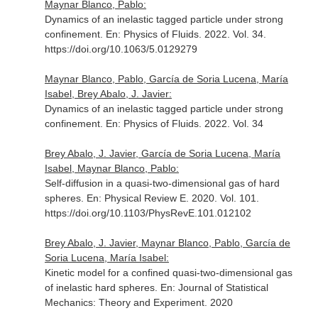
Maynar Blanco, Pablo:
Dynamics of an inelastic tagged particle under strong
confinement.
En: Physics of Fluids
. 2022. Vol. 34.
https://doi.org/10.1063/5.0129279
Maynar Blanco, Pablo, García de Soria Lucena, María
Isabel, Brey Abalo, J. Javier:
Dynamics of an inelastic tagged particle under strong
confinement.
En: Physics of Fluids
. 2022. Vol. 34
Brey Abalo, J. Javier, García de Soria Lucena, María
Isabel, Maynar Blanco, Pablo:
Self-diffusion in a quasi-two-dimensional gas of hard
spheres.
En: Physical Review E
. 2020. Vol. 101.
https://doi.org/10.1103/PhysRevE.101.012102
Brey Abalo, J. Javier, Maynar Blanco, Pablo, García de
Soria Lucena, María Isabel:
Kinetic model for a confined quasi-two-dimensional gas
of inelastic hard spheres.
En: Journal of Statistical
Mechanics: Theory and Experiment
. 2020