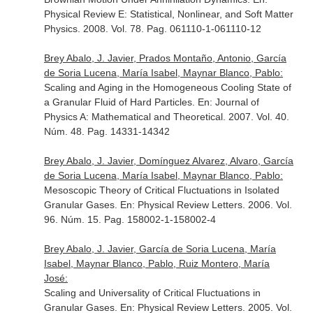
Physical Review E: Statistical, Nonlinear, and Soft Matter
Physics
. 2008. Vol. 78. Pag. 061110-1-061110-12
Brey Abalo, J. Javier, Prados Montaño, Antonio, García
de Soria Lucena, María Isabel, Maynar Blanco, Pablo:
Scaling and Aging in the Homogeneous Cooling State of
a Granular Fluid of Hard Particles.
En: Journal of
Physics A: Mathematical and Theoretical
. 2007. Vol. 40.
Núm. 48. Pag. 14331-14342
Brey Abalo, J. Javier, Domínguez Alvarez, Alvaro, García
de Soria Lucena, María Isabel, Maynar Blanco, Pablo:
Mesoscopic Theory of Critical Fluctuations in Isolated
Granular Gases.
En: Physical Review Letters
. 2006. Vol.
96. Núm. 15. Pag. 158002-1-158002-4
Brey Abalo, J. Javier, García de Soria Lucena, María
Isabel, Maynar Blanco, Pablo, Ruiz Montero, María
José:
Scaling and Universality of Critical Fluctuations in
Granular Gases.
En: Physical Review Letters
. 2005. Vol.