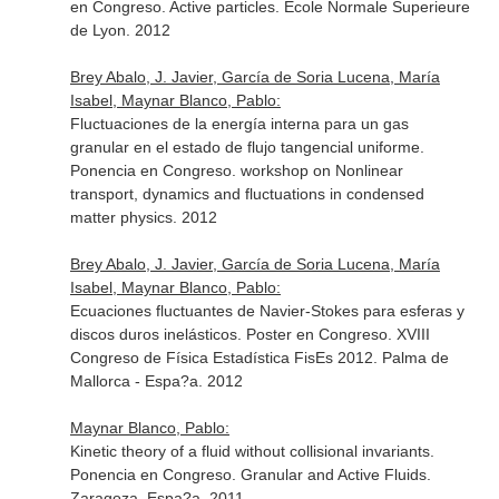
en Congreso. Active particles. Ecole Normale Superieure
de Lyon. 2012
Brey Abalo, J. Javier, García de Soria Lucena, María
Isabel, Maynar Blanco, Pablo:
Fluctuaciones de la energía interna para un gas
granular en el estado de flujo tangencial uniforme.
Ponencia en Congreso. workshop on Nonlinear
transport, dynamics and fluctuations in condensed
matter physics. 2012
Brey Abalo, J. Javier, García de Soria Lucena, María
Isabel, Maynar Blanco, Pablo:
Ecuaciones fluctuantes de Navier-Stokes para esferas y
discos duros inelásticos. Poster en Congreso. XVIII
Congreso de Física Estadística FisEs 2012. Palma de
Mallorca - Espa?a. 2012
Maynar Blanco, Pablo:
Kinetic theory of a fluid without collisional invariants.
Ponencia en Congreso. Granular and Active Fluids.
Zaragoza. Espa?a. 2011