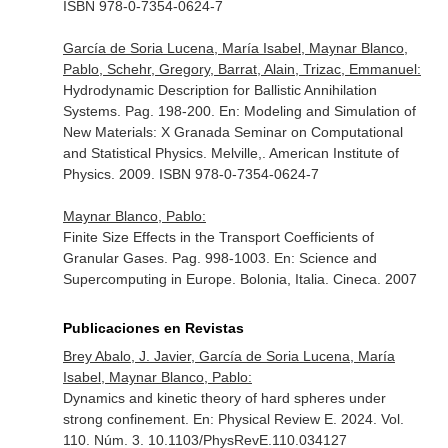
ISBN 978-0-7354-0624-7
García de Soria Lucena, María Isabel, Maynar Blanco,
Pablo, Schehr, Gregory, Barrat, Alain, Trizac, Emmanuel:
Hydrodynamic Description for Ballistic Annihilation
Systems. Pag. 198-200.
En: Modeling and Simulation of
New Materials: X Granada Seminar on Computational
and Statistical Physics
. Melville,. American Institute of
Physics. 2009. ISBN 978-0-7354-0624-7
Maynar Blanco, Pablo:
Finite Size Effects in the Transport Coefficients of
Granular Gases. Pag. 998-1003.
En: Science and
Supercomputing in Europe
. Bolonia, Italia. Cineca. 2007
Publicaciones en Revistas
Brey Abalo, J. Javier, García de Soria Lucena, María
Isabel, Maynar Blanco, Pablo:
Dynamics and kinetic theory of hard spheres under
strong confinement.
En: Physical Review E
. 2024. Vol.
110. Núm. 3. 10.1103/PhysRevE.110.034127