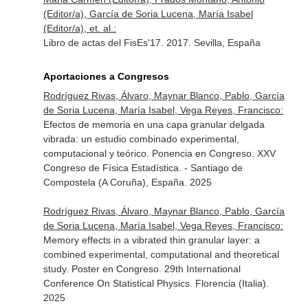
(Editor/a), García de Soria Lucena, María Isabel
(Editor/a), et. al.:
Libro de actas del FisEs'17. 2017. Sevilla, España
Aportaciones a Congresos
Rodríguez Rivas, Álvaro, Maynar Blanco, Pablo, García
de Soria Lucena, María Isabel, Vega Reyes, Francisco:
Efectos de memoria en una capa granular delgada
vibrada: un estudio combinado experimental,
computacional y teórico. Ponencia en Congreso. XXV
Congreso de Física Estadística. - Santiago de
Compostela (A Coruña), España. 2025
Rodríguez Rivas, Álvaro, Maynar Blanco, Pablo, García
de Soria Lucena, María Isabel, Vega Reyes, Francisco:
Memory effects in a vibrated thin granular layer: a
combined experimental, computational and theoretical
study. Poster en Congreso. 29th International
Conference On Statistical Physics. Florencia (Italia).
2025