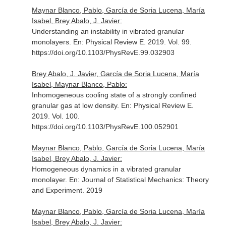
Maynar Blanco, Pablo, García de Soria Lucena, María
Isabel, Brey Abalo, J. Javier:
Understanding an instability in vibrated granular
monolayers.
En: Physical Review E
. 2019. Vol. 99.
https://doi.org/10.1103/PhysRevE.99.032903
Brey Abalo, J. Javier, García de Soria Lucena, María
Isabel, Maynar Blanco, Pablo:
Inhomogeneous cooling state of a strongly confined
granular gas at low density.
En: Physical Review E
.
2019. Vol. 100.
https://doi.org/10.1103/PhysRevE.100.052901
Maynar Blanco, Pablo, García de Soria Lucena, María
Isabel, Brey Abalo, J. Javier:
Homogeneous dynamics in a vibrated granular
monolayer.
En: Journal of Statistical Mechanics: Theory
and Experiment
. 2019
Maynar Blanco, Pablo, García de Soria Lucena, María
Isabel, Brey Abalo, J. Javier: