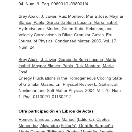
94. Núm. 9. Pag. 098001/1-098001/4
Brey Abalo, J. Javier, Ruiz Montero, María José, Maynar
Blanco, Pablo, García de Soria Lucena, María Isabel:
Hydrodynamic Modes, Green-Kubo Relations, and
Velocity Correlations in Dilute Granular Gases.
En:
Journal of Physics: Condensed Matter
. 2005. Vol. 17.
Núm. 24
Brey Abalo, J. Javier, García de Soria Lucena, María
Isabel, Maynar Blanco, Pablo, Ruiz Montero, María
José:
Energy Fluctuations in the Homogeneous Cooling State
of Granular Gases.
En: Physical Review E: Statistical,
Nonlinear, and Soft Matter Physics
. 2004. Vol. 70. Núm.
1. Pag. 011302/1-011302/12
Otra participación en Libros de Actas
Romero Enrique, Jose Manuel (Editor/a), Cuetos
Menendez, Alejandro (Editor/a), Gordillo Bargueño,
Maria Carmen (Editor/a), Prados Montaño, Antonio