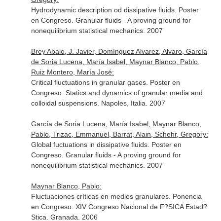
Hydrodynamic description od dissipative fluids. Poster
en Congreso. Granular fluids - A proving ground for
nonequilibrium statistical mechanics. 2007
Brey Abalo, J. Javier, Domínguez Alvarez, Alvaro, García
de Soria Lucena, María Isabel, Maynar Blanco, Pablo,
Ruiz Montero, María José:
Critical fluctuations in granular gases. Poster en
Congreso. Statics and dynamics of granular media and
colloidal suspensions. Napoles, Italia. 2007
García de Soria Lucena, María Isabel, Maynar Blanco,
Pablo, Trizac, Emmanuel, Barrat, Alain, Schehr, Gregory:
Global fuctuations in dissipative fluids. Poster en
Congreso. Granular fluids - A proving ground for
nonequilibrium statistical mechanics. 2007
Maynar Blanco, Pablo:
Fluctuaciones críticas en medios granulares. Ponencia
en Congreso. XIV Congreso Nacional de F?SICA Estad?
Stica. Granada. 2006