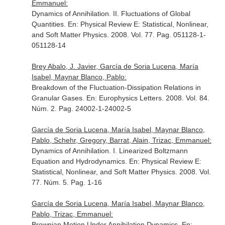
Emmanuel:
Dynamics of Annihilation. II. Fluctuations of Global
Quantities.
En: Physical Review E: Statistical, Nonlinear,
and Soft Matter Physics
. 2008. Vol. 77. Pag. 051128-1-
051128-14
Brey Abalo, J. Javier, García de Soria Lucena, María
Isabel, Maynar Blanco, Pablo:
Breakdown of the Fluctuation-Dissipation Relations in
Granular Gases.
En: Europhysics Letters
. 2008. Vol. 84.
Núm. 2. Pag. 24002-1-24002-5
García de Soria Lucena, María Isabel, Maynar Blanco,
Pablo, Schehr, Gregory, Barrat, Alain, Trizac, Emmanuel:
Dynamics of Annihilation. I. Linearized Boltzmann
Equation and Hydrodynamics.
En: Physical Review E:
Statistical, Nonlinear, and Soft Matter Physics
. 2008. Vol.
77. Núm. 5. Pag. 1-16
García de Soria Lucena, María Isabel, Maynar Blanco,
Pablo, Trizac, Emmanuel:
Brownian Motion Under Annihilation Dynamics.
En: