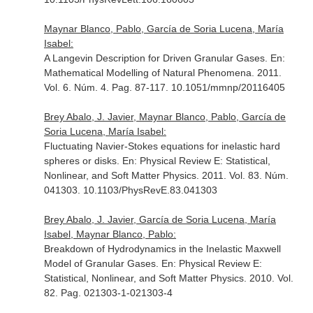
Maynar Blanco, Pablo, García de Soria Lucena, María
Isabel:
A Langevin Description for Driven Granular Gases.
En:
Mathematical Modelling of Natural Phenomena
. 2011.
Vol. 6. Núm. 4. Pag. 87-117. 10.1051/mmnp/20116405
Brey Abalo, J. Javier, Maynar Blanco, Pablo, García de
Soria Lucena, María Isabel:
Fluctuating Navier-Stokes equations for inelastic hard
spheres or disks.
En: Physical Review E: Statistical,
Nonlinear, and Soft Matter Physics
. 2011. Vol. 83. Núm.
041303. 10.1103/PhysRevE.83.041303
Brey Abalo, J. Javier, García de Soria Lucena, María
Isabel, Maynar Blanco, Pablo:
Breakdown of Hydrodynamics in the Inelastic Maxwell
Model of Granular Gases.
En: Physical Review E:
Statistical, Nonlinear, and Soft Matter Physics
. 2010. Vol.
82. Pag. 021303-1-021303-4