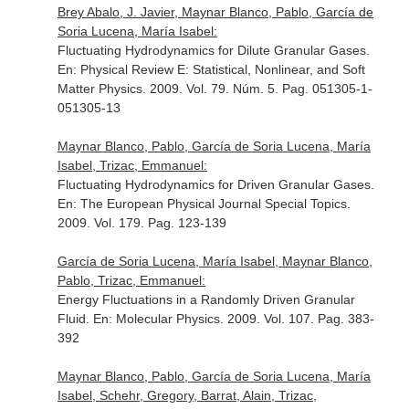
Brey Abalo, J. Javier, Maynar Blanco, Pablo, García de
Soria Lucena, María Isabel:
Fluctuating Hydrodynamics for Dilute Granular Gases.
En: Physical Review E: Statistical, Nonlinear, and Soft
Matter Physics
. 2009. Vol. 79. Núm. 5. Pag. 051305-1-
051305-13
Maynar Blanco, Pablo, García de Soria Lucena, María
Isabel, Trizac, Emmanuel:
Fluctuating Hydrodynamics for Driven Granular Gases.
En: The European Physical Journal Special Topics
.
2009. Vol. 179. Pag. 123-139
García de Soria Lucena, María Isabel, Maynar Blanco,
Pablo, Trizac, Emmanuel:
Energy Fluctuations in a Randomly Driven Granular
Fluid.
En: Molecular Physics
. 2009. Vol. 107. Pag. 383-
392
Maynar Blanco, Pablo, García de Soria Lucena, María
Isabel, Schehr, Gregory, Barrat, Alain, Trizac,