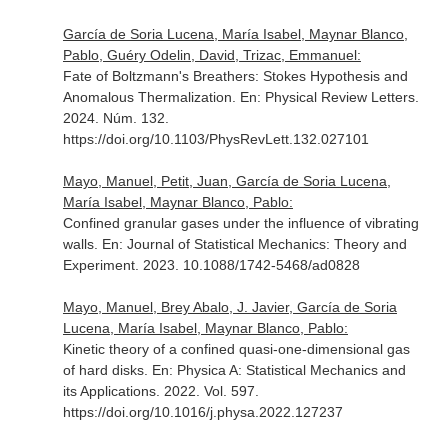
García de Soria Lucena, María Isabel, Maynar Blanco,
Pablo, Guéry Odelin, David, Trizac, Emmanuel:
Fate of Boltzmann's Breathers: Stokes Hypothesis and
Anomalous Thermalization.
En: Physical Review Letters
.
2024. Núm. 132.
https://doi.org/10.1103/PhysRevLett.132.027101
Mayo, Manuel, Petit, Juan, García de Soria Lucena,
María Isabel, Maynar Blanco, Pablo:
Confined granular gases under the influence of vibrating
walls.
En: Journal of Statistical Mechanics: Theory and
Experiment
. 2023. 10.1088/1742-5468/ad0828
Mayo, Manuel, Brey Abalo, J. Javier, García de Soria
Lucena, María Isabel, Maynar Blanco, Pablo:
Kinetic theory of a confined quasi-one-dimensional gas
of hard disks.
En: Physica A: Statistical Mechanics and
its Applications
. 2022. Vol. 597.
https://doi.org/10.1016/j.physa.2022.127237