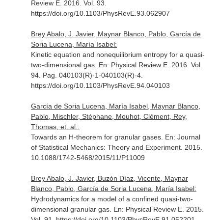
Review E
. 2016. Vol. 93.
https://doi.org/10.1103/PhysRevE.93.062907
Brey Abalo, J. Javier, Maynar Blanco, Pablo, García de
Soria Lucena, María Isabel:
Kinetic equation and nonequilibrium entropy for a quasi-
two-dimensional gas.
En: Physical Review E
. 2016. Vol.
94. Pag. 040103(R)-1-040103(R)-4.
https://doi.org/10.1103/PhysRevE.94.040103
García de Soria Lucena, María Isabel, Maynar Blanco,
Pablo, Mischler, Stéphane, Mouhot, Clément, Rey,
Thomas, et. al.:
Towards an H-theorem for granular gases.
En: Journal
of Statistical Mechanics: Theory and Experiment
. 2015.
10.1088/1742-5468/2015/11/P11009
Brey Abalo, J. Javier, Buzón Díaz, Vicente, Maynar
Blanco, Pablo, García de Soria Lucena, María Isabel:
Hydrodynamics for a model of a confined quasi-two-
dimensional granular gas.
En: Physical Review E
. 2015.
Vol. 91. https://doi.org/10.1103/PhysRevE.91.052201