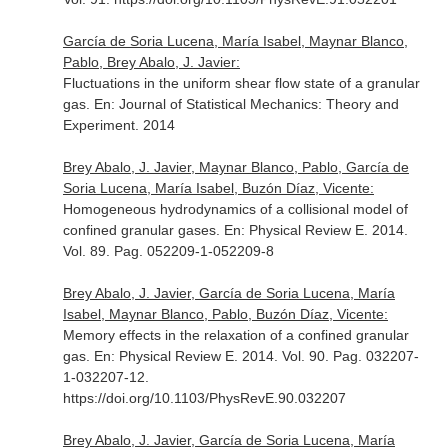
García de Soria Lucena, María Isabel, Maynar Blanco,
Pablo, Brey Abalo, J. Javier:
Fluctuations in the uniform shear flow state of a granular
gas.
En: Journal of Statistical Mechanics: Theory and
Experiment
. 2014
Brey Abalo, J. Javier, Maynar Blanco, Pablo, García de
Soria Lucena, María Isabel, Buzón Díaz, Vicente:
Homogeneous hydrodynamics of a collisional model of
confined granular gases.
En: Physical Review E
. 2014.
Vol. 89. Pag. 052209-1-052209-8
Brey Abalo, J. Javier, García de Soria Lucena, María
Isabel, Maynar Blanco, Pablo, Buzón Díaz, Vicente:
Memory effects in the relaxation of a confined granular
gas.
En: Physical Review E
. 2014. Vol. 90. Pag. 032207-
1-032207-12.
https://doi.org/10.1103/PhysRevE.90.032207
Brey Abalo, J. Javier, García de Soria Lucena, María