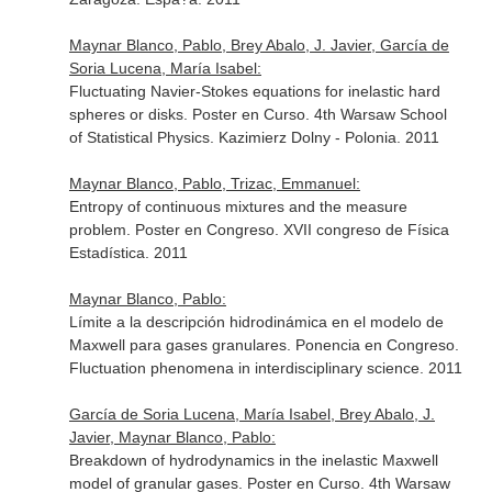
Maynar Blanco, Pablo, Brey Abalo, J. Javier, García de
Soria Lucena, María Isabel:
Fluctuating Navier-Stokes equations for inelastic hard
spheres or disks. Poster en Curso. 4th Warsaw School
of Statistical Physics. Kazimierz Dolny - Polonia. 2011
Maynar Blanco, Pablo, Trizac, Emmanuel:
Entropy of continuous mixtures and the measure
problem. Poster en Congreso. XVII congreso de Física
Estadística. 2011
Maynar Blanco, Pablo:
Límite a la descripción hidrodinámica en el modelo de
Maxwell para gases granulares. Ponencia en Congreso.
Fluctuation phenomena in interdisciplinary science. 2011
García de Soria Lucena, María Isabel, Brey Abalo, J.
Javier, Maynar Blanco, Pablo:
Breakdown of hydrodynamics in the inelastic Maxwell
model of granular gases. Poster en Curso. 4th Warsaw