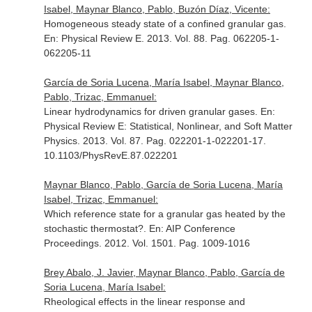
Isabel, Maynar Blanco, Pablo, Buzón Díaz, Vicente:
Homogeneous steady state of a confined granular gas.
En: Physical Review E
. 2013. Vol. 88. Pag. 062205-1-
062205-11
García de Soria Lucena, María Isabel, Maynar Blanco,
Pablo, Trizac, Emmanuel:
Linear hydrodynamics for driven granular gases.
En:
Physical Review E: Statistical, Nonlinear, and Soft Matter
Physics
. 2013. Vol. 87. Pag. 022201-1-022201-17.
10.1103/PhysRevE.87.022201
Maynar Blanco, Pablo, García de Soria Lucena, María
Isabel, Trizac, Emmanuel:
Which reference state for a granular gas heated by the
stochastic thermostat?.
En: AIP Conference
Proceedings
. 2012. Vol. 1501. Pag. 1009-1016
Brey Abalo, J. Javier, Maynar Blanco, Pablo, García de
Soria Lucena, María Isabel:
Rheological effects in the linear response and