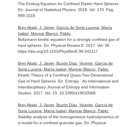
The Enskog Equation for Confined Elastic Hard Spheres.
En: Journal of Statistical Physics
. 2018. Vol. 170. Pag.
999-1018
Brey Abalo, J. Javier, García de Soria Lucena, María
Isabel, Maynar Blanco, Pablo:
Boltzmann kinetic equation for a strongly confined gas of
hard spheres.
En: Physical Review E
. 2017. Vol. 96.
https://doi.org/10.1103/PhysRevE.96.042117
Brey Abalo, J. Javier, Buzón Díaz, Vicente, García de
Soria Lucena, María Isabel, Maynar Blanco, Pablo:
Kinetic Theory of a Confined Quasi-Two-Dimensional
Gas of Hard Spheres.
En: Entropy : An International and
Interdisciplinary Journal of Entropy and Information
Studies
. 2017. Vol. 19. 10.3390/e19020068
Brey Abalo, J. Javier, Buzón Díaz, Vicente, García de
Soria Lucena, María Isabel, Maynar Blanco, Pablo:
Stability analysis of the homogeneous hydrodynamics of
a model for a confined granular gas.
En: Physical