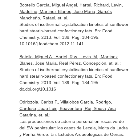
Bootello García, Miguel Angel, Hartel, Richard, Levin,
Madeline, Martinez Blanes, Jose Maria, Garcés
Mancheño, Rafael, et. al.:
Studies of isothermal crystallization kinetics of sunflower
hard stearin-based confectionery fats.
En: Food
Chemistry
. 2013. Vol. 139. Pag. 184-195.
10.1016/j.foodchem.2012.11.141
Botello, Miguel A., Hartel, R.w., Levin, M., Martinez
Blanes, Jose Maria, Real Pérez, Concepción, et. al.:
Studies of isothermal crystallisation kinetics of sunflower
hard stearin-based confectionery fats.
En: Food
Chemistry
. 2013. Vol. 139. Pag. 184-195.
dx.doi.org/10.1016
Odriozola, Carlos P., Villalobos Garcia, Rodrigo,
Cardoso, Joao Luis, Boaventura, Rui, Sousa, Ana
Catarina, et. al.:
Las producciones de adorno personal en rocas verde
del SW peninsular: los casos de Leceia, Moita da Ladra
y Penha Verde.
En: Estudos Arqueológicos de Oeiras
.