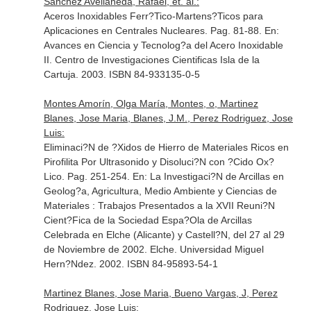
Sánchez Avellaneda, Rafael, et. al.:
Aceros Inoxidables Ferr?Tico-Martens?Ticos para
Aplicaciones en Centrales Nucleares. Pag. 81-88.
En:
Avances en Ciencia y Tecnolog?a del Acero Inoxidable
II
. Centro de Investigaciones Cientificas Isla de la
Cartuja. 2003. ISBN 84-933135-0-5
Montes Amorín, Olga María, Montes, o, Martinez
Blanes, Jose Maria, Blanes, J.M., Perez Rodriguez, Jose
Luis:
Eliminaci?N de ?Xidos de Hierro de Materiales Ricos en
Pirofilita Por Ultrasonido y Disoluci?N con ?Cido Ox?
Lico. Pag. 251-254.
En: La Investigaci?N de Arcillas en
Geolog?a, Agricultura, Medio Ambiente y Ciencias de
Materiales : Trabajos Presentados a la XVII Reuni?N
Cient?Fica de la Sociedad Espa?Ola de Arcillas
Celebrada en Elche (Alicante) y Castell?N, del 27 al 29
de Noviembre de 2002
. Elche. Universidad Miguel
Hern?Ndez. 2002. ISBN 84-95893-54-1
Martinez Blanes, Jose Maria, Bueno Vargas, J, Perez
Rodriguez, Jose Luis: