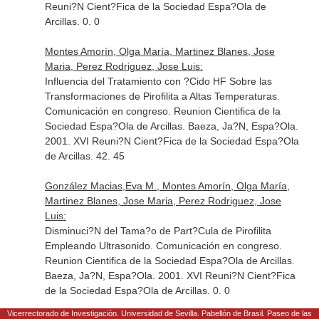
Reuni?N Cient?Fica de la Sociedad Espa?Ola de
Arcillas. 0. 0
Montes Amorín, Olga María, Martinez Blanes, Jose
Maria, Perez Rodriguez, Jose Luis:
Influencia del Tratamiento con ?Cido HF Sobre las
Transformaciones de Pirofilita a Altas Temperaturas.
Comunicación en congreso. Reunion Cientifica de la
Sociedad Espa?Ola de Arcillas. Baeza, Ja?N, Espa?Ola.
2001. XVI Reuni?N Cient?Fica de la Sociedad Espa?Ola
de Arcillas. 42. 45
González Macias,Eva M., Montes Amorín, Olga María,
Martinez Blanes, Jose Maria, Perez Rodriguez, Jose
Luis:
Disminuci?N del Tama?o de Part?Cula de Pirofilita
Empleando Ultrasonido. Comunicación en congreso.
Reunion Cientifica de la Sociedad Espa?Ola de Arcillas.
Baeza, Ja?N, Espa?Ola. 2001. XVI Reuni?N Cient?Fica
de la Sociedad Espa?Ola de Arcillas. 0. 0
Vicerrectorado de Investigación. Universidad de Sevilla. Pabellón de Brasil. Paseo de las