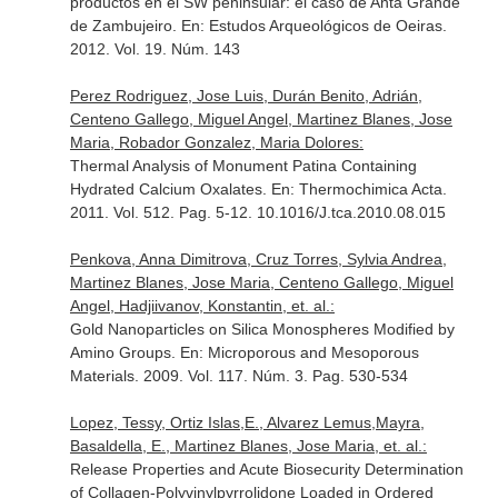
productos en el SW peninsular: el caso de Anta Grande
de Zambujeiro.
En: Estudos Arqueológicos de Oeiras
.
2012. Vol. 19. Núm. 143
Perez Rodriguez, Jose Luis, Durán Benito, Adrián,
Centeno Gallego, Miguel Angel, Martinez Blanes, Jose
Maria, Robador Gonzalez, Maria Dolores:
Thermal Analysis of Monument Patina Containing
Hydrated Calcium Oxalates.
En: Thermochimica Acta
.
2011. Vol. 512. Pag. 5-12. 10.1016/J.tca.2010.08.015
Penkova, Anna Dimitrova, Cruz Torres, Sylvia Andrea,
Martinez Blanes, Jose Maria, Centeno Gallego, Miguel
Angel, Hadjiivanov, Konstantin, et. al.:
Gold Nanoparticles on Silica Monospheres Modified by
Amino Groups.
En: Microporous and Mesoporous
Materials
. 2009. Vol. 117. Núm. 3. Pag. 530-534
Lopez, Tessy, Ortiz Islas,E., Alvarez Lemus,Mayra,
Basaldella, E., Martinez Blanes, Jose Maria, et. al.:
Release Properties and Acute Biosecurity Determination
of Collagen-Polyvinylpyrrolidone Loaded in Ordered