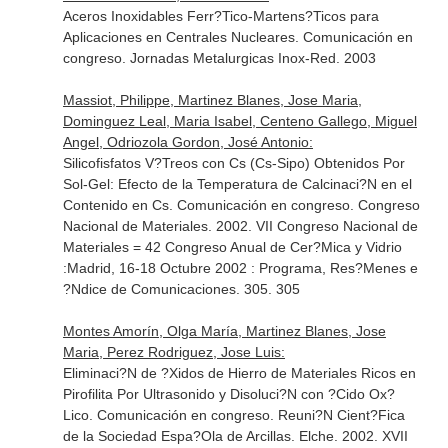
Aceros Inoxidables Ferr?Tico-Martens?Ticos para
Aplicaciones en Centrales Nucleares. Comunicación en
congreso. Jornadas Metalurgicas Inox-Red. 2003
Massiot, Philippe, Martinez Blanes, Jose Maria,
Dominguez Leal, Maria Isabel, Centeno Gallego, Miguel
Angel, Odriozola Gordon, José Antonio:
Silicofisfatos V?Treos con Cs (Cs-Sipo) Obtenidos Por
Sol-Gel: Efecto de la Temperatura de Calcinaci?N en el
Contenido en Cs. Comunicación en congreso. Congreso
Nacional de Materiales. 2002. VII Congreso Nacional de
Materiales = 42 Congreso Anual de Cer?Mica y Vidrio
:Madrid, 16-18 Octubre 2002 : Programa, Res?Menes e
?Ndice de Comunicaciones. 305. 305
Montes Amorín, Olga María, Martinez Blanes, Jose
Maria, Perez Rodriguez, Jose Luis:
Eliminaci?N de ?Xidos de Hierro de Materiales Ricos en
Pirofilita Por Ultrasonido y Disoluci?N con ?Cido Ox?
Lico. Comunicación en congreso. Reuni?N Cient?Fica
de la Sociedad Espa?Ola de Arcillas. Elche. 2002. XVII