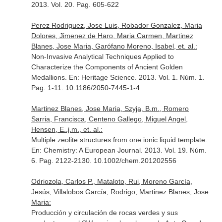
2013. Vol. 20. Pag. 605-622
Perez Rodriguez, Jose Luis, Robador Gonzalez, Maria
Dolores, Jimenez de Haro, Maria Carmen, Martinez
Blanes, Jose Maria, Garófano Moreno, Isabel, et. al.:
Non-Invasive Analytical Techniques Applied to
Characterize the Components of Ancient Golden
Medallions.
En: Heritage Science
. 2013. Vol. 1. Núm. 1.
Pag. 1-11. 10.1186/2050-7445-1-4
Martinez Blanes, Jose Maria, Szyja, B.m., Romero
Sarria, Francisca, Centeno Gallego, Miguel Angel,
Hensen, E..j.m., et. al.:
Multiple zeolite structures from one ionic liquid template.
En: Chemistry: A European Journal
. 2013. Vol. 19. Núm.
6. Pag. 2122-2130. 10.1002/chem.201202556
Odriozola, Carlos P., Mataloto, Rui, Moreno García,
Jesús, Villalobos García, Rodrigo, Martinez Blanes, Jose
Maria:
Producción y circulación de rocas verdes y sus