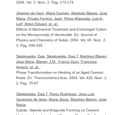
2006. Vol. 2. Núm. 2. Pag. 173-179
Jimenez de Haro, Maria Carmen, Martinez Blanes, Jose
Maria, Poyato Ferrera, Juan, Pérez Maqueda, Luis A.,
Lerf, Anton Eduard, et. al.:
Effects of Mechanical Treatment and Exchanged Cation
on the Microporosity of Vermiculite.
En: Journal of
Physics and Chemistry of Solids
. 2004. Vol. 65. Núm. 2-
3. Pag. 435-439
Stepkowska, Ewa, Stepkowska, Ewa T, Martinez Blanes,
Jose Maria, Blanes, J.M., Franco Duro, Francisco
Ignacio, et. al.:
Phase Transformation on Heating of an Aged Cement
Paste.
En: Thermochimica Acta
. 2004. Vol. 420. Núm. 1-
2. Pag. 79-87
Stepkowska, Ewa T, Perez Rodriguez, Jose Luis,
Sayagués de Vega, Maria Jesús, Martinez Blanes, Jose
Maria:
Calcite, Vaterite and Aragonite Forming on Cement