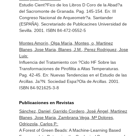
Estudio Cient?Fico de los Libros D Coro de la Abad?a
del Sacromonte de Granada. Pag. 145-154.
En: III
Congreso Nacional de Arqueometr?a
. Santander
(ESPAÑA). Secretariado de Publicacines Universidad de
Sevilla. 2001. ISBN 84-472-0552-5
Montes Amorín, Olga María, Montes, o, Martinez
Blanes, Jose Maria, Blanes, J.M., Perez Rodriguez, Jose
Luis:
Influencia del Tratamiento con ?Cido HF Sobre las
Transformaciones de Pirofilita a Altas Temperaturas.
Pag. 42-45.
En: Nuevas Tendencias en el Estudio de las
Arcillas
. Ja?N. Sociedad Espa?Ola de Arcillas. 2001.
ISBN 84-921625-3-8
Publicaciones en Revistas
Sánchez, Daniel, Garrido Cordero, José Ángel, Martinez
Blanes, Jose Maria, Zambrana Vega, Mª Dolores,
Odriozola, Carlos P.:
A Forest of Green Beads: A Machine-Learning Based