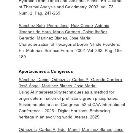
Hydration from Liquid and Gaseous Phase.
En: Journal
of Thermal Analysis and Calorimetry
. 2003. Vol. 73.
Núm. 1. Pag. 247-269
Sanchez Soto, Pedro Jose, Ruiz Conde, Antonio,
Jimenez de Haro, Maria Carmen, Colon Ibañez,
Gerardo, Martinez Blanes, Jose Maria:
Characterization of Hexagonal Boron Nitride Powders.
En: Materials Science Forum
. 2002. Vol. 383. Pag. 185-
189
Aportaciones a Congresos
Sánchez, Daniel, Odriozola, Carlos P., Garrido Cordero,
José Ángel, Martinez Blanes, Jose Maria:
Using AI interpretability techniques as a method for
origin determination of prehistoric green phosphates.
Sesión no plenaria en Congreso. 52nd CAA International
Conference - 2025 - Digital Horizons: Embracing
heritage in an evolving world. Atenas. 2025
Odriozola, Carlos P., Edo, Manel, Martinez Blanes, Jose