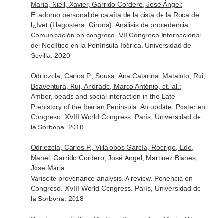
Maria, Niell, Xavier, Garrido Cordero, José Ángel:
El adorno personal de calaíta de la cista de la Roca de
l¿Ivet (Llagostera, Girona). Análisis de procedencia.
Comunicación en congreso. VII Congreso Internacional
del Neolítico en la Península Ibérica. Universidad de
Sevilla. 2020
Odriozola, Carlos P., Sousa, Ana Catarina, Mataloto, Rui,
Boaventura, Rui, Andrade, Marco António, et. al.:
Amber, beads and social interaction in the Late
Prehistory of the Iberian Peninsula. An update. Poster en
Congreso. XVIII World Congress. París, Universidad de
la Sorbona. 2018
Odriozola, Carlos P., Villalobos García, Rodrigo, Edo,
Manel, Garrido Cordero, José Ángel, Martinez Blanes,
Jose Maria:
Variscite provenance analysis. A review. Ponencia en
Congreso. XVIII World Congress. París, Universidad de
la Sorbona. 2018