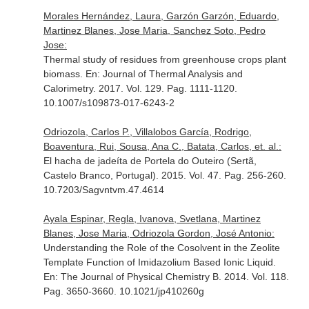
Morales Hernández, Laura, Garzón Garzón, Eduardo,
Martinez Blanes, Jose Maria, Sanchez Soto, Pedro
Jose:
Thermal study of residues from greenhouse crops plant
biomass.
En: Journal of Thermal Analysis and
Calorimetry
. 2017. Vol. 129. Pag. 1111-1120.
10.1007/s109873-017-6243-2
Odriozola, Carlos P., Villalobos García, Rodrigo,
Boaventura, Rui, Sousa, Ana C., Batata, Carlos, et. al.:
El hacha de jadeíta de Portela do Outeiro (Sertã,
Castelo Branco, Portugal). 2015. Vol. 47. Pag. 256-260.
10.7203/Sagvntvm.47.4614
Ayala Espinar, Regla, Ivanova, Svetlana, Martinez
Blanes, Jose Maria, Odriozola Gordon, José Antonio:
Understanding the Role of the Cosolvent in the Zeolite
Template Function of Imidazolium Based Ionic Liquid.
En: The Journal of Physical Chemistry B
. 2014. Vol. 118.
Pag. 3650-3660. 10.1021/jp410260g