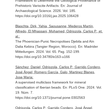
Framework to Determine the Geological Provenance of
Prehistoric Variscite Artifacts.
En: Journal of
Archaeological Science
. 2026. Vol. 185.
https://doi.org/10.1016/j.jas.2025.106428
Blaschta, Dirk, Yahia, Saousanne, Mederos Martín,
Alfredo, El Mhassani, Mohamed, Odriozola, Carlos P., et.
al.:
The Phoenician-Punic Necropolises Djebila and Aïn
Dalia Kebira (Tangier Region, Morocco).
En: Madrider
Mitteilungen
. 2024. Vol. 65. Pag. 152-199.
https://doi.org/10.34780/e163-u166
Sánchez, Daniel, Odriozola, Carlos P., Garrido Cordero,
José Ángel, Romero García, Galo, Martinez Blanes,
Jose Maria:
A supervised multiclass framework for mineral
classification of Iberian beads.
En: PLoS One
. 2024. Vol.
19. Núm. 7.
https://doi.org/10.1371/journal.pone.0302563
Odriozola, Carlos P., Garrido Cordero, José Ángel,