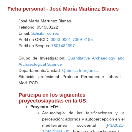
Ficha personal - José María Martínez Blanes
José María Martínez Blanes
Telefono: 954550122
Email:
Solicitar correo
Perfil en ORCID:
0000-0001-7359-8195
Perfil en Scopus:
7801482697
Grupo de Investigación:
Quantitative Archaeology and
Archaeological Science
Departamento/Unidad:
Química Inorgánica
Situación profesional: Profesor Permanente Laboral -
Mod. PCD
Participa en los siguientes
proyectos/ayudas en la US:
Proyecto I+D+i:
Arqueología de las falsificaciones y la
percepción: adornos y autopercepción en el
mediterráneo occidental (
PID2021-
124421NB-I00
- Equipo de Investigación)