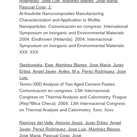
Rodriguez, Jose Luis, Martinez Blanes, Jose Maria,
Pascual Cosp, J:
Al-Kaolinite Nanocomposites Manufacturing
Characterization and Application to Mullite
Nanoparticles. Comunicación en congreso. International
Symposium on Inorganic and Environmental Materials
2004. Eindhoven (Holanda). 2004. Internacional
Symposium on Inorganic and Environmental Materials.
XXX. XXX
Stepkowska, Ewa, Martinez Blanes, Jose Maria, Justo
Erbez, Angel Javier, Aviles, M a, Perez Rodriguez, Jose
Luis:
Termo-XRD Analysis of Two Aged Cement Pastes.
Comunicación en congreso. 13th Internacional
Congress on Thermal Analysis and Calorimetry. Prague
(Rep?Blica Checa). 2004. 13th Internacional Congress
on Thermal Analysis and Calorimetry. Xxxx. Xxxx
Ramírez del Valle, Antonio Jesús, Justo Erbez, Angel
Javier, Perez Rodriguez, Jose Luis, Martinez Blanes,
Jose Maria, Pascual Cosp, José: