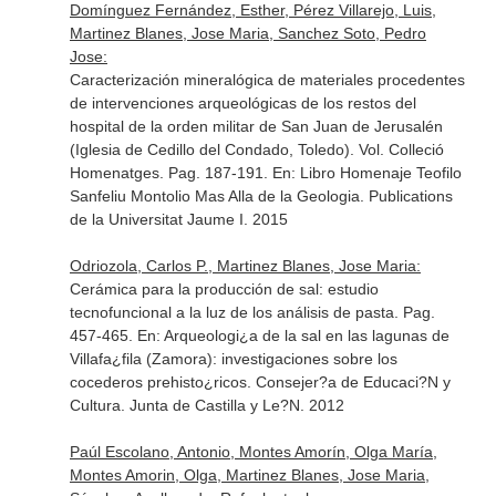
Domínguez Fernández, Esther, Pérez Villarejo, Luis,
Martinez Blanes, Jose Maria, Sanchez Soto, Pedro
Jose:
Caracterización mineralógica de materiales procedentes
de intervenciones arqueológicas de los restos del
hospital de la orden militar de San Juan de Jerusalén
(Iglesia de Cedillo del Condado, Toledo). Vol. Colleció
Homenatges. Pag. 187-191.
En: Libro Homenaje Teofilo
Sanfeliu Montolio Mas Alla de la Geologia
. Publications
de la Universitat Jaume I. 2015
Odriozola, Carlos P., Martinez Blanes, Jose Maria:
Cerámica para la producción de sal: estudio
tecnofuncional a la luz de los análisis de pasta. Pag.
457-465.
En: Arqueologi¿a de la sal en las lagunas de
Villafa¿fila (Zamora): investigaciones sobre los
cocederos prehisto¿ricos
. Consejer?a de Educaci?N y
Cultura. Junta de Castilla y Le?N. 2012
Paúl Escolano, Antonio, Montes Amorín, Olga María,
Montes Amorin, Olga, Martinez Blanes, Jose Maria,