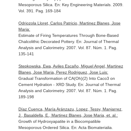
Mesoporous Silica.
En: Key Engineering Materials
. 2009.
Vol. 391. Pag. 169-184
Odriozola Lloret, Carlos Patricio, Martinez Blanes, Jose
Maria:
Estimate of Firing Temperatures Through Bone-Based
Chalcolithic Decorated Pottery.
En: Journal of Thermal
Analysis and Calorimetry
. 2007. Vol. 87. Núm. 1. Pag.
135-141
Stepkowska, Ewa, Aviles Escaño, Miguel Angel, Martinez
Blanes, Jose Maria, Perez Rodriguez, Jose Luis:
Gradual Transformation of CA(Oh)(2) Into Caco3 on
Cement Hydration - XRD Study.
En: Journal of Thermal
Analysis and Calorimetry
. 2007. Vol. 87. Núm. 1. Pag.
189-198
Díaz Cuenca, María Aránzazu, Lopez, Tessy, Manjarrez,
J., Basaldella, E., Martinez Blanes, Jose Maria, et. al.:
Growth of Hydroxyapatite in a Biocompatible
Mesoporous Ordered Silica.
En: Acta Biomaterialia
.