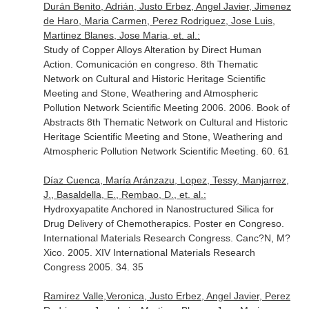
Durán Benito, Adrián, Justo Erbez, Angel Javier, Jimenez
de Haro, Maria Carmen, Perez Rodriguez, Jose Luis,
Martinez Blanes, Jose Maria, et. al.:
Study of Copper Alloys Alteration by Direct Human
Action. Comunicación en congreso. 8th Thematic
Network on Cultural and Historic Heritage Scientific
Meeting and Stone, Weathering and Atmospheric
Pollution Network Scientific Meeting 2006. 2006. Book of
Abstracts 8th Thematic Network on Cultural and Historic
Heritage Scientific Meeting and Stone, Weathering and
Atmospheric Pollution Network Scientific Meeting. 60. 61
Díaz Cuenca, María Aránzazu, Lopez, Tessy, Manjarrez,
J., Basaldella, E., Rembao, D., et. al.:
Hydroxyapatite Anchored in Nanostructured Silica for
Drug Delivery of Chemotherapics. Poster en Congreso.
International Materials Research Congress. Canc?N, M?
Xico. 2005. XIV International Materials Research
Congress 2005. 34. 35
Ramirez Valle,Veronica, Justo Erbez, Angel Javier, Perez