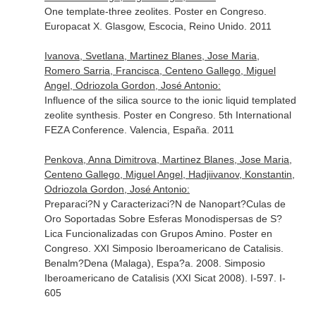
One template-three zeolites. Poster en Congreso.
Europacat X. Glasgow, Escocia, Reino Unido. 2011
Ivanova, Svetlana, Martinez Blanes, Jose Maria,
Romero Sarria, Francisca, Centeno Gallego, Miguel
Angel, Odriozola Gordon, José Antonio:
Influence of the silica source to the ionic liquid templated
zeolite synthesis. Poster en Congreso. 5th International
FEZA Conference. Valencia, España. 2011
Penkova, Anna Dimitrova, Martinez Blanes, Jose Maria,
Centeno Gallego, Miguel Angel, Hadjiivanov, Konstantin,
Odriozola Gordon, José Antonio:
Preparaci?N y Caracterizaci?N de Nanopart?Culas de
Oro Soportadas Sobre Esferas Monodispersas de S?
Lica Funcionalizadas con Grupos Amino. Poster en
Congreso. XXI Simposio Iberoamericano de Catalisis.
Benalm?Dena (Malaga), Espa?a. 2008. Simposio
Iberoamericano de Catalisis (XXI Sicat 2008). I-597. I-
605