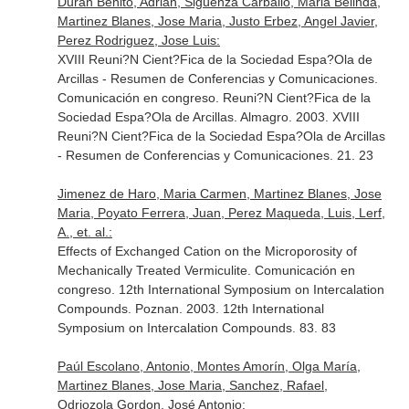
Durán Benito, Adrián, Sigüenza Carballo, Maria Belinda,
Martinez Blanes, Jose Maria, Justo Erbez, Angel Javier,
Perez Rodriguez, Jose Luis:
XVIII Reuni?N Cient?Fica de la Sociedad Espa?Ola de
Arcillas - Resumen de Conferencias y Comunicaciones.
Comunicación en congreso. Reuni?N Cient?Fica de la
Sociedad Espa?Ola de Arcillas. Almagro. 2003. XVIII
Reuni?N Cient?Fica de la Sociedad Espa?Ola de Arcillas
- Resumen de Conferencias y Comunicaciones. 21. 23
Jimenez de Haro, Maria Carmen, Martinez Blanes, Jose
Maria, Poyato Ferrera, Juan, Perez Maqueda, Luis, Lerf,
A., et. al.:
Effects of Exchanged Cation on the Microporosity of
Mechanically Treated Vermiculite. Comunicación en
congreso. 12th International Symposium on Intercalation
Compounds. Poznan. 2003. 12th International
Symposium on Intercalation Compounds. 83. 83
Paúl Escolano, Antonio, Montes Amorín, Olga María,
Martinez Blanes, Jose Maria, Sanchez, Rafael,
Odriozola Gordon, José Antonio: