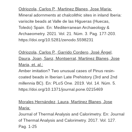
Odriozola, Carlos P., Martinez Blanes, Jose Maria:
Mineral adornments at chalcolithic sites in inland Iberia:
variscite beads at Valle de las Higueras (Huecas,
Toledo) Spain.
En: Mediterranean Archaeology &
Archaeometry
. 2021. Vol. 21. Núm. 3. Pag. 177-203.
https://doi.org/10.5281/zenodo.5598231
Odriozola, Carlos P., Garrido Cordero, José Ángel,
Daura, Joan, Sanz, Montserrat, Martinez Blanes, Jose
Maria, et. al.:
Amber imitation? Two unusual cases of Pinus resin-
coated beads in Iberian Late Prehistory (3rd and 2nd
millennia BC).
En: PLoS One
. 2019. Vol. 14. Núm. 5.
https://doi.org/10.1371/journal.pone.0215469
Morales Hernández, Laura, Martinez Blanes, Jose
Maria:
Journal of Thermal Analysis and Calorimetry.
En: Journal
of Thermal Analysis and Calorimetry
. 2017. Vol. 127.
Pag. 1-25