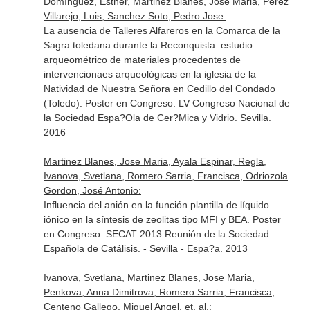
Domínguez, Esther, Martinez Blanes, Jose Maria, Pérez
Villarejo, Luis, Sanchez Soto, Pedro Jose:
La ausencia de Talleres Alfareros en la Comarca de la
Sagra toledana durante la Reconquista: estudio
arqueométrico de materiales procedentes de
intervencionaes arqueológicas en la iglesia de la
Natividad de Nuestra Señora en Cedillo del Condado
(Toledo). Poster en Congreso. LV Congreso Nacional de
la Sociedad Espa?Ola de Cer?Mica y Vidrio. Sevilla.
2016
Martinez Blanes, Jose Maria, Ayala Espinar, Regla,
Ivanova, Svetlana, Romero Sarria, Francisca, Odriozola
Gordon, José Antonio:
Influencia del anión en la función plantilla de líquido
iónico en la síntesis de zeolitas tipo MFI y BEA. Poster
en Congreso. SECAT 2013 Reunión de la Sociedad
Española de Catálisis. - Sevilla - Espa?a. 2013
Ivanova, Svetlana, Martinez Blanes, Jose Maria,
Penkova, Anna Dimitrova, Romero Sarria, Francisca,
Centeno Gallego, Miguel Angel, et. al.: