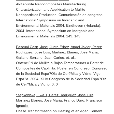
Al-Kaolinite Nanocomposites Manufacturing.
Characterization and Applkication to Mullite
Nanoparticles Production. Comunicación en congreso.
International Symposium on Inorganic and
Environmental Materials 2004. Eindhoven (Holanda).
2004. International Symposium on Inorganic and
Environmental Materials 2004. 149. 149
Pascual Cosp, José, Justo Erbez, Angel Javier, Perez
Rodriguez, Jose Luis, Martinez Blanes, Jose Maria,
Galiano Serrano, Juan Carlos, et. al.:
Obtenci?N de Mullita a Bajas Temperaturas a Partir de
Composites de Caolinita. Poster en Congreso. Congreso
de la Sociedad Espa?Ola de Cer?Mica y Vidrio. Vigo,
Espa?a. 2004. XLIV Congreso de la Sociedad Espa?Ola
de Cer?Mica y Vidrio. 0. 0
Stepkowska, Ewa T, Perez Rodriguez, Jose Luis,
Martinez Blanes, Jose Maria, Franco Duro, Francisco
Ignacio:
Phase Transformation on Heating of an Aged Cement