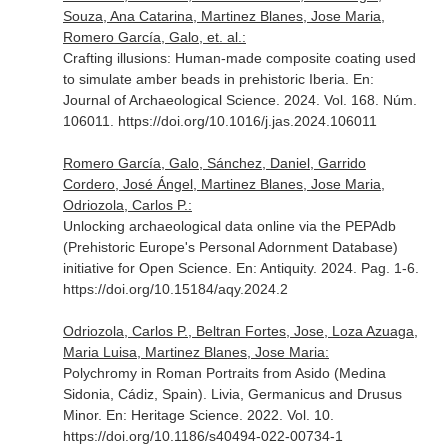
Souza, Ana Catarina, Martinez Blanes, Jose Maria,
Romero García, Galo, et. al.:
Crafting illusions: Human-made composite coating used
to simulate amber beads in prehistoric Iberia.
En:
Journal of Archaeological Science
. 2024. Vol. 168. Núm.
106011. https://doi.org/10.1016/j.jas.2024.106011
Romero García, Galo, Sánchez, Daniel, Garrido
Cordero, José Ángel, Martinez Blanes, Jose Maria,
Odriozola, Carlos P.:
Unlocking archaeological data online via the PEPAdb
(Prehistoric Europe's Personal Adornment Database)
initiative for Open Science.
En: Antiquity
. 2024. Pag. 1-6.
https://doi.org/10.15184/aqy.2024.2
Odriozola, Carlos P., Beltran Fortes, Jose, Loza Azuaga,
Maria Luisa, Martinez Blanes, Jose Maria:
Polychromy in Roman Portraits from Asido (Medina
Sidonia, Cádiz, Spain). Livia, Germanicus and Drusus
Minor.
En: Heritage Science
. 2022. Vol. 10.
https://doi.org/10.1186/s40494-022-00734-1