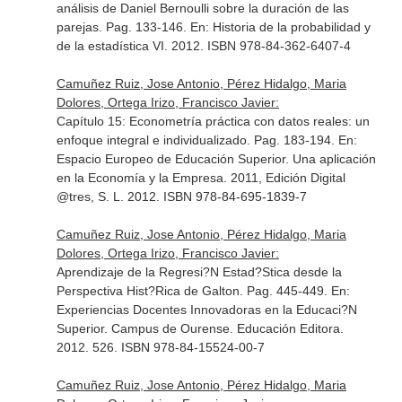
análisis de Daniel Bernoulli sobre la duración de las
parejas. Pag. 133-146.
En: Historia de la probabilidad y
de la estadística VI
. 2012. ISBN 978-84-362-6407-4
Camuñez Ruiz, Jose Antonio, Pérez Hidalgo, Maria
Dolores, Ortega Irizo, Francisco Javier:
Capítulo 15: Econometría práctica con datos reales: un
enfoque integral e individualizado. Pag. 183-194.
En:
Espacio Europeo de Educación Superior. Una aplicación
en la Economía y la Empresa
. 2011, Edición Digital
@tres, S. L. 2012. ISBN 978-84-695-1839-7
Camuñez Ruiz, Jose Antonio, Pérez Hidalgo, Maria
Dolores, Ortega Irizo, Francisco Javier:
Aprendizaje de la Regresi?N Estad?Stica desde la
Perspectiva Hist?Rica de Galton. Pag. 445-449.
En:
Experiencias Docentes Innovadoras en la Educaci?N
Superior
. Campus de Ourense. Educación Editora.
2012. 526. ISBN 978-84-15524-00-7
Camuñez Ruiz, Jose Antonio, Pérez Hidalgo, Maria