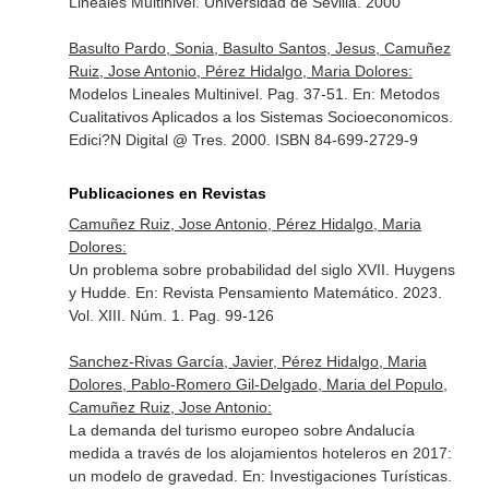
Lineales Multinivel
. Universidad de Sevilla. 2000
Basulto Pardo, Sonia, Basulto Santos, Jesus, Camuñez
Ruiz, Jose Antonio, Pérez Hidalgo, Maria Dolores:
Modelos Lineales Multinivel. Pag. 37-51.
En: Metodos
Cualitativos Aplicados a los Sistemas Socioeconomicos
.
Edici?N Digital @ Tres. 2000. ISBN 84-699-2729-9
Publicaciones en Revistas
Camuñez Ruiz, Jose Antonio, Pérez Hidalgo, Maria
Dolores:
Un problema sobre probabilidad del siglo XVII. Huygens
y Hudde.
En: Revista Pensamiento Matemático
. 2023.
Vol. XIII. Núm. 1. Pag. 99-126
Sanchez-Rivas García, Javier, Pérez Hidalgo, Maria
Dolores, Pablo-Romero Gil-Delgado, Maria del Populo,
Camuñez Ruiz, Jose Antonio:
La demanda del turismo europeo sobre Andalucía
medida a través de los alojamientos hoteleros en 2017:
un modelo de gravedad.
En: Investigaciones Turísticas
.