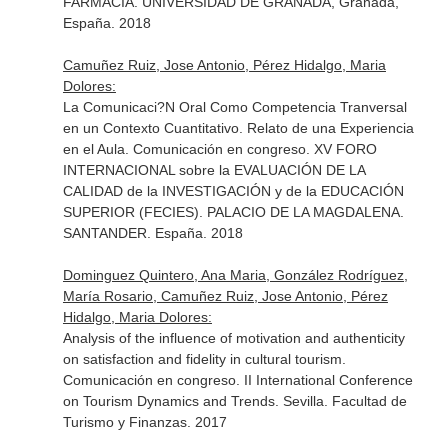
FARMACIA. UNIVERSIDAD DE GRANADA, Granada,
España. 2018
Camuñez Ruiz, Jose Antonio, Pérez Hidalgo, Maria
Dolores:
La Comunicaci?N Oral Como Competencia Tranversal
en un Contexto Cuantitativo. Relato de una Experiencia
en el Aula. Comunicación en congreso. XV FORO
INTERNACIONAL sobre la EVALUACIÓN DE LA
CALIDAD de la INVESTIGACIÓN y de la EDUCACIÓN
SUPERIOR (FECIES). PALACIO DE LA MAGDALENA.
SANTANDER. España. 2018
Dominguez Quintero, Ana Maria, González Rodríguez,
María Rosario, Camuñez Ruiz, Jose Antonio, Pérez
Hidalgo, Maria Dolores:
Analysis of the influence of motivation and authenticity
on satisfaction and fidelity in cultural tourism.
Comunicación en congreso. II International Conference
on Tourism Dynamics and Trends. Sevilla. Facultad de
Turismo y Finanzas. 2017