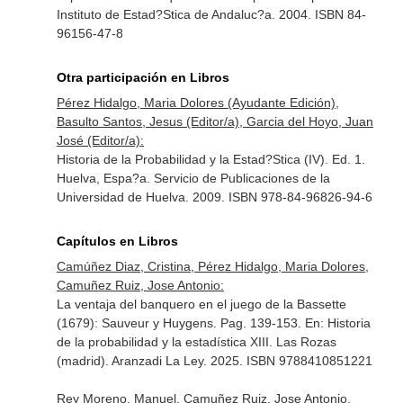
Instituto de Estad?Stica de Andaluc?a. 2004. ISBN 84-
96156-47-8
Otra participación en Libros
Pérez Hidalgo, Maria Dolores (Ayudante Edición),
Basulto Santos, Jesus (Editor/a), Garcia del Hoyo, Juan
José (Editor/a):
Historia de la Probabilidad y la Estad?Stica (IV). Ed. 1.
Huelva, Espa?a. Servicio de Publicaciones de la
Universidad de Huelva. 2009. ISBN 978-84-96826-94-6
Capítulos en Libros
Camúñez Diaz, Cristina, Pérez Hidalgo, Maria Dolores,
Camuñez Ruiz, Jose Antonio:
La ventaja del banquero en el juego de la Bassette
(1679): Sauveur y Huygens. Pag. 139-153.
En: Historia
de la probabilidad y la estadística XIII
. Las Rozas
(madrid). Aranzadi La Ley. 2025. ISBN 9788410851221
Rey Moreno, Manuel, Camuñez Ruiz, Jose Antonio,