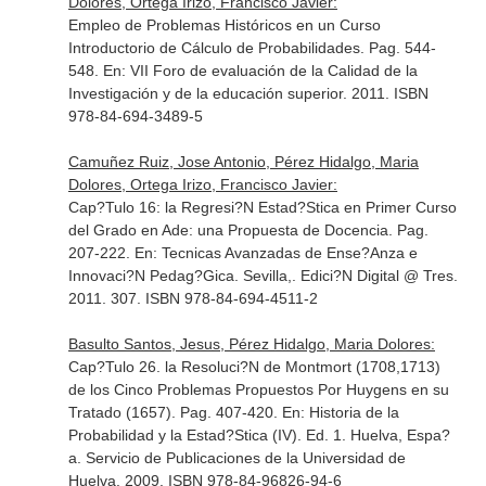
Dolores, Ortega Irizo, Francisco Javier:
Empleo de Problemas Históricos en un Curso
Introductorio de Cálculo de Probabilidades. Pag. 544-
548.
En: VII Foro de evaluación de la Calidad de la
Investigación y de la educación superior
. 2011. ISBN
978-84-694-3489-5
Camuñez Ruiz, Jose Antonio, Pérez Hidalgo, Maria
Dolores, Ortega Irizo, Francisco Javier:
Cap?Tulo 16: la Regresi?N Estad?Stica en Primer Curso
del Grado en Ade: una Propuesta de Docencia. Pag.
207-222.
En: Tecnicas Avanzadas de Ense?Anza e
Innovaci?N Pedag?Gica
. Sevilla,. Edici?N Digital @ Tres.
2011. 307. ISBN 978-84-694-4511-2
Basulto Santos, Jesus, Pérez Hidalgo, Maria Dolores:
Cap?Tulo 26. la Resoluci?N de Montmort (1708,1713)
de los Cinco Problemas Propuestos Por Huygens en su
Tratado (1657). Pag. 407-420.
En: Historia de la
Probabilidad y la Estad?Stica (IV)
. Ed. 1. Huelva, Espa?
a. Servicio de Publicaciones de la Universidad de
Huelva. 2009. ISBN 978-84-96826-94-6