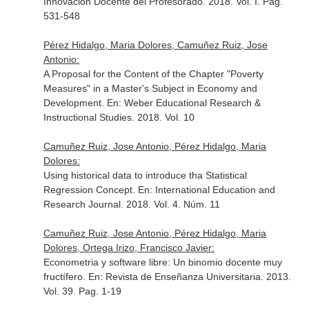
Innovación Docente del Profesorado
. 2018. Vol. I. Pag.
531-548
Pérez Hidalgo, Maria Dolores, Camuñez Ruiz, Jose
Antonio:
A Proposal for the Content of the Chapter "Poverty
Measures" in a Master's Subject in Economy and
Development.
En: Weber Educational Research &
Instructional Studies
. 2018. Vol. 10
Camuñez Ruiz, Jose Antonio, Pérez Hidalgo, Maria
Dolores:
Using historical data to introduce tha Statistical
Regression Concept.
En: International Education and
Research Journal
. 2018. Vol. 4. Núm. 11
Camuñez Ruiz, Jose Antonio, Pérez Hidalgo, Maria
Dolores, Ortega Irizo, Francisco Javier:
Econometria y software libre: Un binomio docente muy
fructífero.
En: Revista de Enseñanza Universitaria
. 2013.
Vol. 39. Pag. 1-19