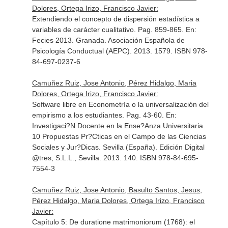
Dolores, Ortega Irizo, Francisco Javier:
Extendiendo el concepto de dispersión estadística a
variables de carácter cualitativo. Pag. 859-865.
En:
Fecies 2013
. Granada. Asociación Española de
Psicología Conductual (AEPC). 2013. 1579. ISBN 978-
84-697-0237-6
Camuñez Ruiz, Jose Antonio, Pérez Hidalgo, Maria
Dolores, Ortega Irizo, Francisco Javier:
Software libre en Econometría o la universalización del
empirismo a los estudiantes. Pag. 43-60.
En:
Investigaci?N Docente en la Ense?Anza Universitaria.
10 Propuestas Pr?Cticas en el Campo de las Ciencias
Sociales y Jur?Dicas
. Sevilla (España). Edición Digital
@tres, S.L.L., Sevilla. 2013. 140. ISBN 978-84-695-
7554-3
Camuñez Ruiz, Jose Antonio, Basulto Santos, Jesus,
Pérez Hidalgo, Maria Dolores, Ortega Irizo, Francisco
Javier:
Capítulo 5: De duratione matrimoniorum (1768): el