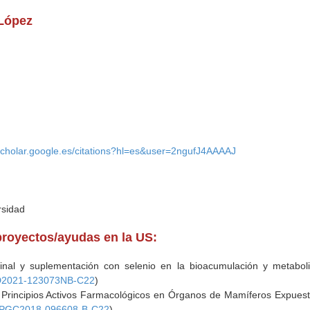
 López
/scholar.google.es/citations?hl=es&user=2ngufJ4AAAAJ
rsidad
proyectos/ayudas en la US:
stinal y suplementación con selenio en la bioacumulación y metabol
D2021-123073NB-C22
)
 Principios Activos Farmacológicos en Órganos de Mamíferos Expuest
PGC2018-096608-B-C22
)