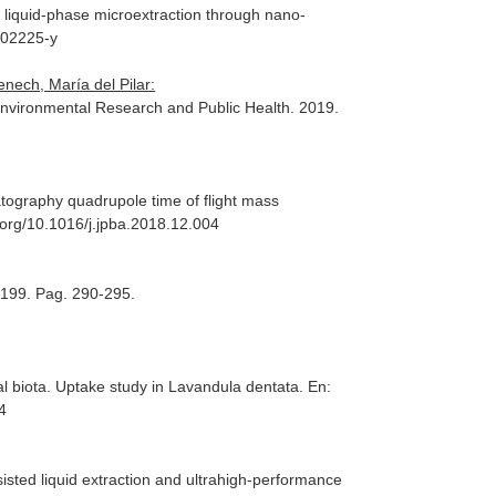
er liquid-phase microextraction through nano-
-02225-y
nech, María del Pilar:
 Environmental Research and Public Health
. 2019.
tography quadrupole time of flight mass
.org/10.1016/j.jpba.2018.12.004
. 199. Pag. 290-295.
al biota. Uptake study in Lavandula dentata.
En:
4
isted liquid extraction and ultrahigh-performance