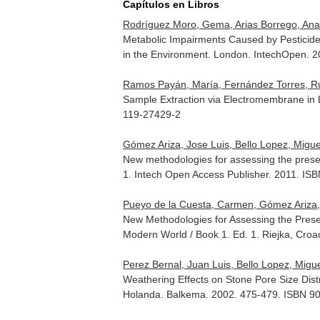
Capítulos en Libros
Rodríguez Moro, Gema, Arias Borrego, Ana, 
Metabolic Impairments Caused by Pesticides
in the Environment
. London. IntechOpen. 
Ramos Payán, María, Fernández Torres, Rut
Sample Extraction via Electromembrane in
119-27429-2
Gómez Ariza, Jose Luis, Bello Lopez, Miguel
New methodologies for assessing the presen
1
. Intech Open Access Publisher. 2011. I
Pueyo de la Cuesta, Carmen, Gómez Ariza, Jo
New Methodologies for Assessing the Prese
Modern World / Book 1
. Ed. 1. Riejka, Cro
Perez Bernal, Juan Luis, Bello Lopez, Migue
Weathering Effects on Stone Pore Size Dist
Holanda. Balkema. 2002. 475-479. ISBN 9