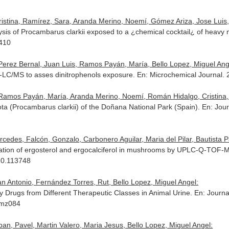
tina, Ramírez, Sara, Aranda Merino, Noemí, Gómez Ariza, Jose Luis, e
is of Procambarus clarkii exposed to a ¿chemical cocktail¿ of heavy 
3410
Perez Bernal, Juan Luis, Ramos Payán, María, Bello Lopez, Miguel Angel
-LC/MS to asses dinitrophenols exposure.
En: Microchemical Journal
. 
 Ramos Payán, María, Aranda Merino, Noemí, Román Hidalgo, Cristina, e
ota (Procambarus clarkii) of the Doñana National Park (Spain).
En: Jou
rcedes, Falcón, Gonzalo, Carbonero Aguilar, Maria del Pilar, Bautista Pa
nation of ergosterol and ergocalciferol in mushrooms by UPLC-Q-TOF-
020.113748
Antonio, Fernández Torres, Rut, Bello Lopez, Miguel Angel:
ry Drugs from Different Therapeutic Classes in Animal Urine.
En: Journa
bmz084
an, Pavel, Martin Valero, Maria Jesus, Bello Lopez, Miguel Angel: