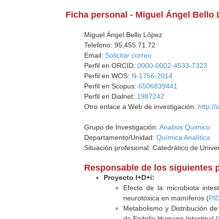
Ficha personal - Miguel Ángel Bello
Miguel Ángel Bello López
Telefono: 95.455.71.72
Email:
Solicitar correo
Perfil en ORCID:
0000-0002-4533-7323
Perfil en WOS:
N-1756-2014
Perfil en Scopus:
6506839441
Perfil en Dialnet:
1987242
Otro enlace a Web de investigación:
http:/
Grupo de Investigación:
Analisis Quimico
Departamento/Unidad:
Química Analítica
Situación profesional: Catedrático de Unive
Responsable de los siguientes 
Proyecto I+D+i:
Efecto de la microbiota inte
neurotóxica en mamíferos (
PI
Metabolismo y Distribución de
de Epitelio Humano Intestinal (