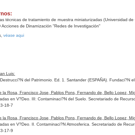
rnos:
as técnicas de tratamiento de muestra miniaturizadas (Universidad de C
 Acciones de Dinamización "Redes de Investigación"
s,
véase aqui
an Luis:
 Destrucci?N del Patrimonio. Ed. 1. Santander (ESPAÑA). Fundaci?N e
 la Rosa, Francisco Jose, Pablos Pons, Fernando de, Bello Lopez, Mig
adas en V?Deo. III: Contaminaci?N del Suelo. Secretariado de Recurs
73-18-7
 la Rosa, Francisco Jose, Pablos Pons, Fernando de, Bello Lopez, Mig
adas en V?Deo. II. Contaminaci?N Atmosferica. Secretariado de Recur
73-17-9