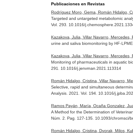
Publicaciones en Revistas
Rodríguez Moro, Gema, Román Hidalgo, Cris
Targeted and untargeted metabolomic analys
Vol. 293. 10.1016/j.chemosphere.2021.13
Kazakova, Julia, Villar Navarro, Mercedes, 
urine and saliva biomonitoring by HF-LPME
Kazakova, Julia, Villar Navarro, Mercedes,
Monitoring of pharmaceuticals in aquatic bi
291. 10.1016/j.jenvman.2021.113314
Román Hidalgo, Cristina, Villar Navarro, Me
Selective, rapid and simultaneous determi
Analysis
. 2021. Vol. 194. 10.1016/j.jpba.2
Ramos Payán, María, Ocaña Gonzalez, Juan 
A Method for the Determination of Veterina
Núm. 2. Pag. 127-135. 10.1093/chromsci/
Román Hidalgo, Cristina, Dvorak, Milos, Kub