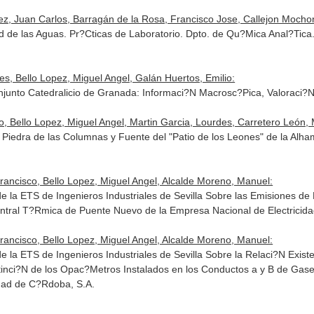
, Juan Carlos, Barragán de la Rosa, Francisco Jose, Callejon Mochon,
d de las Aguas. Pr?Cticas de Laboratorio. Dpto. de Qu?Mica Anal?Tica.
es, Bello Lopez, Miguel Angel, Galán Huertos, Emilio:
onjunto Catedralicio de Granada: Informaci?N Macrosc?Pica, Valoraci?
o, Bello Lopez, Miguel Angel, Martin Garcia, Lourdes, Carretero León, 
a Piedra de las Columnas y Fuente del "Patio de los Leones" de la Al
Francisco, Bello Lopez, Miguel Angel, Alcalde Moreno, Manuel:
 la ETS de Ingenieros Industriales de Sevilla Sobre las Emisiones de
tral T?Rmica de Puente Nuevo de la Empresa Nacional de Electricid
Francisco, Bello Lopez, Miguel Angel, Alcalde Moreno, Manuel:
 la ETS de Ingenieros Industriales de Sevilla Sobre la Relaci?N Exist
tinci?N de los Opac?Metros Instalados en los Conductos a y B de Ga
idad de C?Rdoba, S.A.