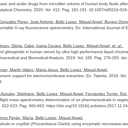
 basic and acidic drugs from microliter volume of human body fluids aft
alytical Chemistry
. 2020. Vol. 412. Pag. 181-191. 10.1007/s00216-019
Gonzalez Perez, Jose Antonio, Bello Lopez, Miguel Angel, Burgos Dome
portable X-ray fluorescence spectrometry.
En: International Journal of
naru, Elena, Caba, Ioana Cezara, Bello Lopez, Miguel Angel, et. al.:
d glimepiride in human serum by ultra high performance liquid chroma
rmaceutical and Biomedical Analysis
. 2019. Vol. 165. Pag. 276-283. doi
an, Martin Valero, Maria Jesus, Bello Lopez, Miguel Angel:
meric support for electromembrane extraction.
En: Talanta
. 2019. Vol
9
 Azoulay, Stéphane, Bello Lopez, Miguel Angel, Fernández Torres, Rut:
light mass spectrometry determination of six pharmaceuticals in veget
l. 622-623. Pag. 665-663. https://doi.org/10.1016/j.scitotenv.2017.11.24
amos Payán, María, Bello Lopez, Miguel Angel:
ticals in crayfish (Procambarus Clarkii) using enzymatic microwave-ass