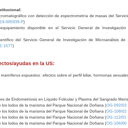
stitucional:
romatográfico con detección de espectrometría de masas del Servicio
19-005939-P
)
equipamiento disponible en el Servicio General de Investigación 
entífico del Servicio General de Investigación de Microanálisis de
E-1577
)
yectos/ayudas en la US:
míferos expuestos: efectos sobre el perfil biliar, hormonas sexuales 
s de Endometriosis en Líquido Folicular y Plasma del Sangrado Menst
e los lodos de la marisma del Parque Nacional de Doñana (
OG-092/03
e los lodos de la marisma del Parque Nacional de Doñana (
OG-108/02
e los lodos de la marisma del Parque Nacional de Doñana (
OG-112/01
e los lodos de la marisma del Parque Nacional de Doñana (
OG-106/00