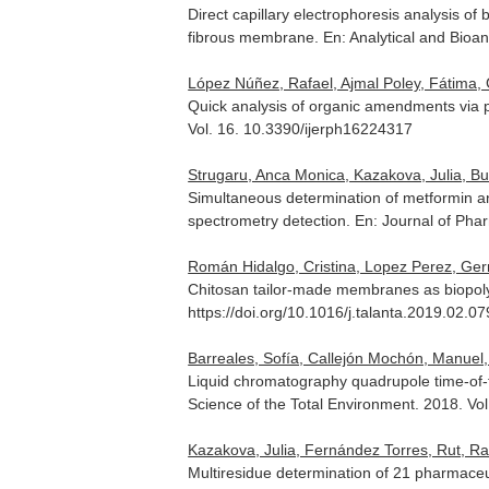
Direct capillary electrophoresis analysis of
fibrous membrane.
En: Analytical and Bioan
López Núñez, Rafael, Ajmal Poley, Fátima, 
Quick analysis of organic amendments via 
Vol. 16. 10.3390/ijerph16224317
Strugaru, Anca Monica, Kazakova, Julia, But
Simultaneous determination of metformin an
spectrometry detection.
En: Journal of Pha
Román Hidalgo, Cristina, Lopez Perez, Germ
Chitosan tailor-made membranes as biopoly
https://doi.org/10.1016/j.talanta.2019.02.07
Barreales, Sofía, Callejón Mochón, Manuel,
Liquid chromatography quadrupole time-of-f
Science of the Total Environment
. 2018. Vo
Kazakova, Julia, Fernández Torres, Rut, R
Multiresidue determination of 21 pharmaceu