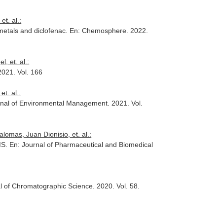
t. al.:
metals and diclofenac.
En: Chemosphere
. 2022.
, et. al.:
2021. Vol. 166
t. al.:
rnal of Environmental Management
. 2021. Vol.
lomas, Juan Dionisio, et. al.:
MS.
En: Journal of Pharmaceutical and Biomedical
l of Chromatographic Science
. 2020. Vol. 58.