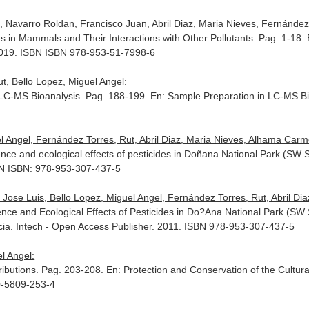
Navarro Roldan, Francisco Juan, Abril Diaz, Maria Nieves, Fernández To
 in Mammals and Their Interactions with Other Pollutants. Pag. 1-18.
2019. ISBN ISBN 978-953-51-7998-6
, Bello Lopez, Miguel Angel:
 LC-MS Bioanalysis. Pag. 188-199.
En: Sample Preparation in LC-MS Bi
 Angel, Fernández Torres, Rut, Abril Diaz, Maria Nieves, Alhama Carmon
ce and ecological effects of pesticides in Doñana National Park (SW 
SBN ISBN: 978-953-307-437-5
se Luis, Bello Lopez, Miguel Angel, Fernández Torres, Rut, Abril Diaz,
nce and Ecological Effects of Pesticides in Do?Ana National Park (SW
acia. Intech - Open Access Publisher. 2011. ISBN 978-953-307-437-5
l Angel:
ributions. Pag. 203-208.
En: Protection and Conservation of the Cultura
0-5809-253-4