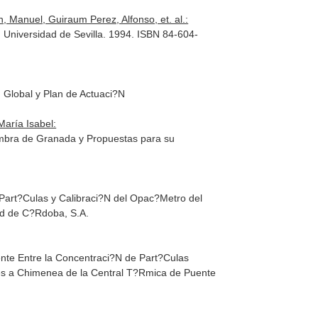
 Manuel, Guiraum Perez, Alfonso, et. al.:
 Universidad de Sevilla. 1994. ISBN 84-604-
N Global y Plan de Actuaci?N
María Isabel:
hambra de Granada y Propuestas para su
 Part?Culas y Calibraci?N del Opac?Metro del
ad de C?Rdoba, S.A.
ente Entre la Concentraci?N de Part?Culas
ses a Chimenea de la Central T?Rmica de Puente