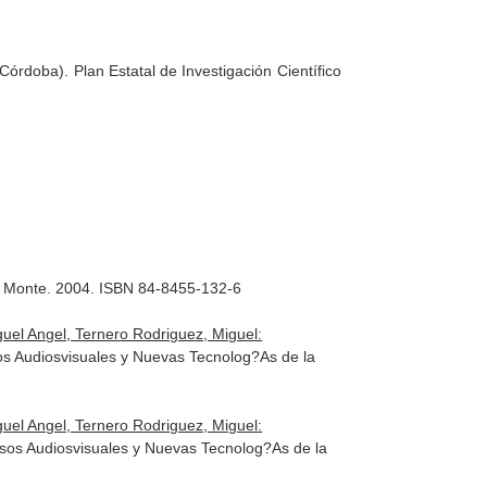
órdoba). Plan Estatal de Investigación Científico
l Monte. 2004. ISBN 84-8455-132-6
uel Angel, Ternero Rodriguez, Miguel:
os Audiosvisuales y Nuevas Tecnolog?As de la
uel Angel, Ternero Rodriguez, Miguel:
sos Audiosvisuales y Nuevas Tecnolog?As de la