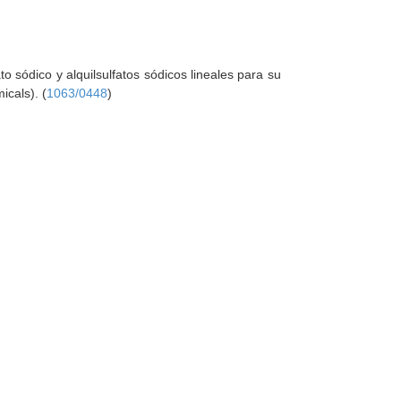
to sódico y alquilsulfatos sódicos lineales para su
icals). (
1063/0448
)