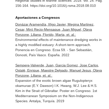
Regional Studies in Marine Sciences
. 2018. Vol. 24. Pag.
156-164. https://doi.org/10.1016/j.rsma.2018.08.010
Aportaciones a Congresos
Donázar Aramendía, Iñigo Javier, Megina Martinez,
Cesar, Miró Recio-Mensaque, Juan Miguel, Olaya
Ponzone, Liliana, Florido, Marta, et. al.:
Environmental effects of maintenance dredging works in
a highly modified estuary: A short-term approach.
Ponencia en Congreso. Ecsa 59. - San Sebastián,
Donosti, País Vasco. España. 2022
Sempere-Valverde, Juan, Garcia Gomez, Jose Carlos,
Ostalé, Enrique, Maestre Delgado, Manuel Jesus, Olaya
Ponzone, Liliana, et. al.:
Expansion of the exotic brown algae Rugulopteryx
okamurae (E.Y. Dawson) I.K. Hwang, W.J. Lee & H.S.
Kim in the Strait of Gibraltar. Poster en Congreso. 1st
Mediterranean Symposium on the Non-Indigenous
Species. Antalya, Turquía. 2019