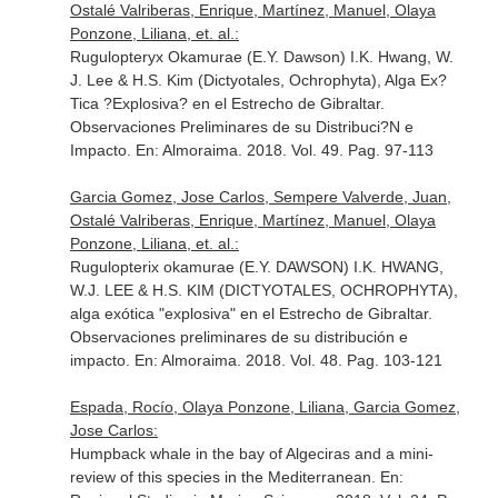
Ostalé Valriberas, Enrique, Martínez, Manuel, Olaya
Ponzone, Liliana, et. al.:
Rugulopteryx Okamurae (E.Y. Dawson) I.K. Hwang, W.
J. Lee & H.S. Kim (Dictyotales, Ochrophyta), Alga Ex?
Tica ?Explosiva? en el Estrecho de Gibraltar.
Observaciones Preliminares de su Distribuci?N e
Impacto.
En: Almoraima
. 2018. Vol. 49. Pag. 97-113
Garcia Gomez, Jose Carlos, Sempere Valverde, Juan,
Ostalé Valriberas, Enrique, Martínez, Manuel, Olaya
Ponzone, Liliana, et. al.:
Rugulopterix okamurae (E.Y. DAWSON) I.K. HWANG,
W.J. LEE & H.S. KIM (DICTYOTALES, OCHROPHYTA),
alga exótica "explosiva" en el Estrecho de Gibraltar.
Observaciones preliminares de su distribución e
impacto.
En: Almoraima
. 2018. Vol. 48. Pag. 103-121
Espada, Rocío, Olaya Ponzone, Liliana, Garcia Gomez,
Jose Carlos:
Humpback whale in the bay of Algeciras and a mini-
review of this species in the Mediterranean.
En: