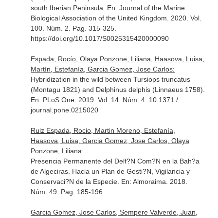
south Iberian Peninsula.
En: Journal of the Marine
Biological Association of the United Kingdom
. 2020. Vol.
100. Núm. 2. Pag. 315-325.
https://doi.org/10.1017/S0025315420000090
Espada, Rocío, Olaya Ponzone, Liliana, Haasova, Luisa,
Martín, Estefanía, Garcia Gomez, Jose Carlos:
Hybridization in the wild between Tursiops truncatus
(Montagu 1821) and Delphinus delphis (Linnaeus 1758).
En: PLoS One
. 2019. Vol. 14. Núm. 4. 10.1371 /
journal.pone.0215020
Ruiz Espada, Rocio, Martin Moreno, Estefanía,
Haasova, Luisa, Garcia Gomez, Jose Carlos, Olaya
Ponzone, Liliana:
Presencia Permanente del Delf?N Com?N en la Bah?a
de Algeciras. Hacia un Plan de Gesti?N, Vigilancia y
Conservaci?N de la Especie.
En: Almoraima
. 2018.
Núm. 49. Pag. 185-196
Garcia Gomez, Jose Carlos, Sempere Valverde, Juan,