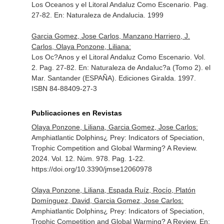
Los Oceanos y el Litoral Andaluz Como Escenario. Pag.
27-82.
En: Naturaleza de Andalucia
. 1999
Garcia Gomez, Jose Carlos, Manzano Harriero, J.
Carlos, Olaya Ponzone, Liliana:
Los Oc?Anos y el Litoral Andaluz Como Escenario. Vol.
2. Pag. 27-82.
En: Naturaleza de Andaluc?a (Tomo 2). el
Mar
. Santander (ESPAÑA). Ediciones Giralda. 1997.
ISBN 84-88409-27-3
Publicaciones en Revistas
Olaya Ponzone, Liliana, Garcia Gomez, Jose Carlos:
Amphiatlantic Dolphins¿ Prey: Indicators of Speciation,
Trophic Competition and Global Warming? A Review.
2024. Vol. 12. Núm. 978. Pag. 1-22.
https://doi.org/10.3390/jmse12060978
Olaya Ponzone, Liliana, Espada Ruíz, Rocío, Platón
Domínguez, David, Garcia Gomez, Jose Carlos:
Amphiatlantic Dolphins¿ Prey: Indicators of Speciation,
Trophic Competition and Global Warming? A Review.
En: