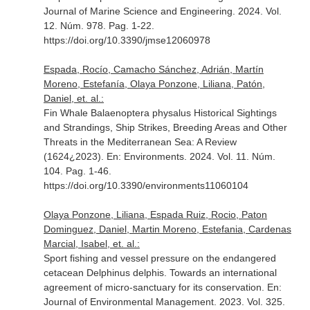
Journal of Marine Science and Engineering
. 2024. Vol.
12. Núm. 978. Pag. 1-22.
https://doi.org/10.3390/jmse12060978
Espada, Rocío, Camacho Sánchez, Adrián, Martín
Moreno, Estefanía, Olaya Ponzone, Liliana, Patón,
Daniel, et. al.:
Fin Whale Balaenoptera physalus Historical Sightings
and Strandings, Ship Strikes, Breeding Areas and Other
Threats in the Mediterranean Sea: A Review
(1624¿2023).
En: Environments
. 2024. Vol. 11. Núm.
104. Pag. 1-46.
https://doi.org/10.3390/environments11060104
Olaya Ponzone, Liliana, Espada Ruiz, Rocio, Paton
Dominguez, Daniel, Martin Moreno, Estefania, Cardenas
Marcial, Isabel, et. al.:
Sport fishing and vessel pressure on the endangered
cetacean Delphinus delphis. Towards an international
agreement of micro-sanctuary for its conservation.
En:
Journal of Environmental Management
. 2023. Vol. 325.