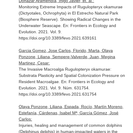
Donázar Aramendía, Iñigo Javier, et. al.:
Monitoring Extreme Impacts of Rugulopteryx okamurae
(Dictyotales, Ochrophyta) in El Estrecho Natural Park
(Biosphere Reserve). Showing Radical Changes in the
Underwater Seascape.
En: Frontiers in Ecology and
Evolution
. 2021. Vol. 9.
https://doi.org/10.3389/fevo.2021.639161
Garcia Gomez, Jose Carlos, Florido, Marta, Olaya
Ponzone, Liliana, Sempere-Valverde, Juan, Megina
Martinez, Cesar:
The Invasive Macroalga Rugulopteryx okamurae:
Substrata Plasticity and Spatial Colonization Pressure on
Resident Macroalgae.
En: Frontiers in Ecology and
Evolution
. 2021. Vol. 9. Núm. 631754.
https://doi.org/10.3389/fevo.2021.631754
Olaya Ponzone, Liliana, Espada, Rocío, Martín Moreno,
Estefanía, Cárdenas, Isabel Mª, García Gómez, José
Carlos:
Injuries, healing and management of common dolphins
(Delphinus delphis) in human-impacted waters in the