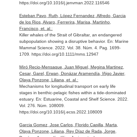
https://doi.org/10.1016/j.jenvman.2022.116546
Esteban Pavo, Ruth, López Fernandez, Alfredo, Garcia
de los Rios, Alvaro, Ferrerira, Marisa, Martinho,
Francisco, et. al.:
Killer whales of the Strait of Gibraltar, an endangered
subpopulation showing a disruptive behavior.
En: Marine
Mammal Science
. 2022. Vol. 38. Núm. 4. Pag. 1699-
1709. https://doi.org/10.1111/mms.12947
Miró Recio-Mensaque, Juan Miguel, Megina Martinez,
Cesar, Garel, Erwan, Donázar Aramendía, Iñigo Javier,
Olaya Ponzone, Liliana, et. al.:
Mechanisms for longitudinal transport on early life
stages in benthic-pelagic fishes within a tide-dominated
estuary.
En: Estuarine, Coastal and Shelf Science
. 2022.
Vol. 276. Núm. 108009.
https://doi.org/10.1016/j.ecss.2022.108009
Garcia Gomez, Jose Carlos, Florido Capilla, Marta,
Olaya Ponzone, Liliana, Rey Díaz de Rada, Jorge,