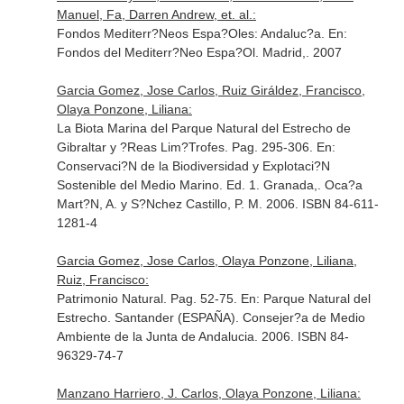
Manuel, Fa, Darren Andrew, et. al.:
Fondos Mediterr?Neos Espa?Oles: Andaluc?a.
En:
Fondos del Mediterr?Neo Espa?Ol
. Madrid,. 2007
Garcia Gomez, Jose Carlos, Ruiz Giráldez, Francisco,
Olaya Ponzone, Liliana:
La Biota Marina del Parque Natural del Estrecho de
Gibraltar y ?Reas Lim?Trofes. Pag. 295-306.
En:
Conservaci?N de la Biodiversidad y Explotaci?N
Sostenible del Medio Marino
. Ed. 1. Granada,. Oca?a
Mart?N, A. y S?Nchez Castillo, P. M. 2006. ISBN 84-611-
1281-4
Garcia Gomez, Jose Carlos, Olaya Ponzone, Liliana,
Ruiz, Francisco:
Patrimonio Natural. Pag. 52-75.
En: Parque Natural del
Estrecho
. Santander (ESPAÑA). Consejer?a de Medio
Ambiente de la Junta de Andalucia. 2006. ISBN 84-
96329-74-7
Manzano Harriero, J. Carlos, Olaya Ponzone, Liliana: