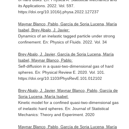
its Applications
. 2022. Vol. 597.
https://doi.org/10.1016/j.physa.2022.127237
Maynar Blanco, Pablo, García de Soria Lucena, María
Isabel, Brey Abalo, J. Javier:
Dynamics of an inelastic tagged particle under strong
confinement.
En: Physics of Fluids
. 2022. Vol. 34
Brey Abalo, J. Javier, García de Soria Lucena, María
Isabel, Maynar Blanco, Pablo:
Self-diffusion in a quasi-two-dimensional gas of hard
spheres.
En: Physical Review E
. 2020. Vol. 101.
https://doi.org/10.1103/PhysRevE.101.012102
Brey Abalo, J. Javier, Maynar Blanco, Pablo, García de
Soria Lucena, María Isabel:
Kinetic model for a confined quasi-two-dimensional gas
of inelastic hard spheres.
En: Journal of Statistical
Mechanics: Theory and Experiment
. 2020
Maynar Blanco, Pablo, García de Soria Lucena, María