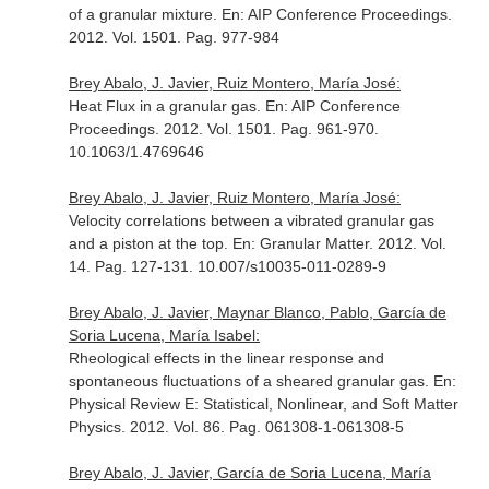
of a granular mixture.
En: AIP Conference Proceedings
.
2012. Vol. 1501. Pag. 977-984
Brey Abalo, J. Javier, Ruiz Montero, María José:
Heat Flux in a granular gas.
En: AIP Conference
Proceedings
. 2012. Vol. 1501. Pag. 961-970.
10.1063/1.4769646
Brey Abalo, J. Javier, Ruiz Montero, María José:
Velocity correlations between a vibrated granular gas
and a piston at the top.
En: Granular Matter
. 2012. Vol.
14. Pag. 127-131. 10.007/s10035-011-0289-9
Brey Abalo, J. Javier, Maynar Blanco, Pablo, García de
Soria Lucena, María Isabel:
Rheological effects in the linear response and
spontaneous fluctuations of a sheared granular gas.
En:
Physical Review E: Statistical, Nonlinear, and Soft Matter
Physics
. 2012. Vol. 86. Pag. 061308-1-061308-5
Brey Abalo, J. Javier, García de Soria Lucena, María