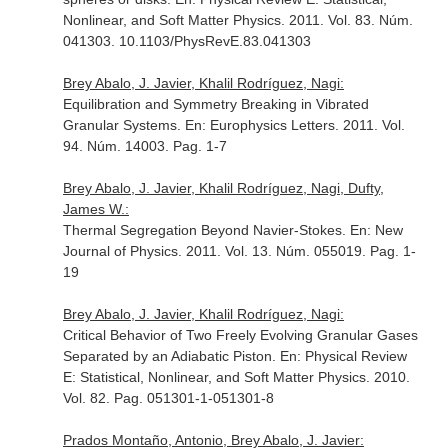
Nonlinear, and Soft Matter Physics
. 2011. Vol. 83. Núm.
041303. 10.1103/PhysRevE.83.041303
Brey Abalo, J. Javier, Khalil Rodríguez, Nagi:
Equilibration and Symmetry Breaking in Vibrated
Granular Systems.
En: Europhysics Letters
. 2011. Vol.
94. Núm. 14003. Pag. 1-7
Brey Abalo, J. Javier, Khalil Rodríguez, Nagi, Dufty,
James W.:
Thermal Segregation Beyond Navier-Stokes.
En: New
Journal of Physics
. 2011. Vol. 13. Núm. 055019. Pag. 1-
19
Brey Abalo, J. Javier, Khalil Rodríguez, Nagi:
Critical Behavior of Two Freely Evolving Granular Gases
Separated by an Adiabatic Piston.
En: Physical Review
E: Statistical, Nonlinear, and Soft Matter Physics
. 2010.
Vol. 82. Pag. 051301-1-051301-8
Prados Montaño, Antonio, Brey Abalo, J. Javier: