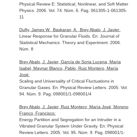
Physical Review E: Statistical, Nonlinear, and Soft Matter
Physics
. 2006. Vol. 74. Núm. 6. Pag. 061305-1-061305-
11
Dufty, James W., Baskaran, A., Brey Abalo, J. Javier:
Linear Response for Granular Fluids.
En: Journal of
Statistical Mechanics: Theory and Experiment
. 2006.
Núm. 8
Brey Abalo, J. Javier, García de Soria Lucena, María
Isabel, Maynar Blanco, Pablo, Ruiz Montero, María
José:
Scaling and Universality of Critical Fluctuations in
Granular Gases.
En: Physical Review Letters
. 2005. Vol.
94. Núm. 9. Pag. 098001/1-098001/4
Brey Abalo, J. Javier, Ruiz Montero, María José, Moreno
Franco, Francisco:
Energy Partition and Segregation for an Intruder in a
Vibrated Granular System Under Gravity.
En: Physical
Review Letters
. 2005. Vol. 95. Núm. 9. Pag. 098001/1-