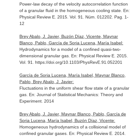
Power-law decay of the velocity autocorrelation function
of a granular fluid in the homogeneous cooling state.
En:
Physical Review E
. 2015. Vol. 91. Núm. 012202. Pag. 1-
12
Brey Abalo, J. Javier, Buzón Díaz, Vicente, Maynar
Blanco, Pablo, García de Soria Lucena, María Isabel:
Hydrodynamics for a model of a confined quasi-two-
dimensional granular gas.
En: Physical Review E
. 2015.
Vol. 91. https://doi.org/10.1103/PhysRevE.91.052201
García de Soria Lucena, María Isabel, Maynar Blanco,
Pablo, Brey Abalo, J. Javier:
Fluctuations in the uniform shear flow state of a granular
gas.
En: Journal of Statistical Mechanics: Theory and
Experiment
. 2014
Brey Abalo, J. Javier, Maynar Blanco, Pablo, García de
Soria Lucena, María Isabel, Buzón Díaz, Vicente:
Homogeneous hydrodynamics of a collisional model of
confined granular gases.
En: Physical Review E
. 2014.