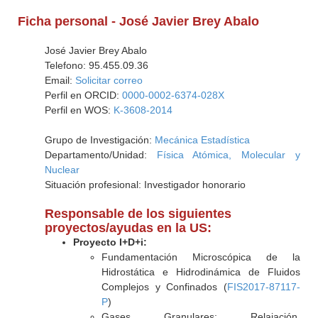
Ficha personal - José Javier Brey Abalo
José Javier Brey Abalo
Telefono: 95.455.09.36
Email:
Solicitar correo
Perfil en ORCID:
0000-0002-6374-028X
Perfil en WOS:
K-3608-2014
Grupo de Investigación:
Mecánica Estadística
Departamento/Unidad:
Física Atómica, Molecular y
Nuclear
Situación profesional: Investigador honorario
Responsable de los siguientes
proyectos/ayudas en la US:
Proyecto I+D+i:
Fundamentación Microscópica de la
Hidrostática e Hidrodinámica de Fluidos
Complejos y Confinados (
FIS2017-87117-
P
)
Gases Granulares: Relajación,