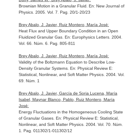
Brownian Motion in a Granular Fluid.
En: New Journal of
Physics
. 2005. Vol. 7. Pag. 20/1-20/23
Brey Abalo, J. Javier, Ruiz Montero, María José:
Heat Flux and Upper Boundary Condition in an Open
Fluidized Granular Gas.
En: Europhysics Letters
. 2004.
Vol. 66. Núm. 6. Pag. 805-811
Brey Abalo, J. Javier, Ruiz Montero, María José:
Validity of the Boltzmann Equation to Describe Low-
Density Granular Systems.
En: Physical Review E:
Statistical, Nonlinear, and Soft Matter Physics
. 2004. Vol.
69. Núm. 1
Brey Abalo, J. Javier, García de Soria Lucena, María
Isabel, Maynar Blanco, Pablo, Ruiz Montero, María
José:
Energy Fluctuations in the Homogeneous Cooling State
of Granular Gases.
En: Physical Review E: Statistical,
Nonlinear, and Soft Matter Physics
. 2004. Vol. 70. Núm.
1. Pag. 011302/1-011302/12