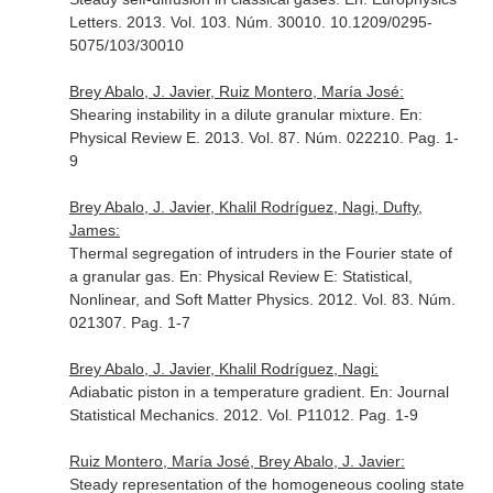
Letters
. 2013. Vol. 103. Núm. 30010. 10.1209/0295-
5075/103/30010
Brey Abalo, J. Javier, Ruiz Montero, María José:
Shearing instability in a dilute granular mixture.
En:
Physical Review E
. 2013. Vol. 87. Núm. 022210. Pag. 1-
9
Brey Abalo, J. Javier, Khalil Rodríguez, Nagi, Dufty,
James:
Thermal segregation of intruders in the Fourier state of
a granular gas.
En: Physical Review E: Statistical,
Nonlinear, and Soft Matter Physics
. 2012. Vol. 83. Núm.
021307. Pag. 1-7
Brey Abalo, J. Javier, Khalil Rodríguez, Nagi:
Adiabatic piston in a temperature gradient.
En: Journal
Statistical Mechanics
. 2012. Vol. P11012. Pag. 1-9
Ruiz Montero, María José, Brey Abalo, J. Javier:
Steady representation of the homogeneous cooling state