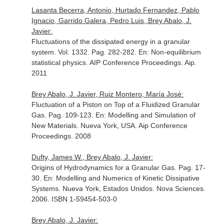
Lasanta Becerra, Antonio, Hurtado Fernandez, Pablo
Ignacio, Garrido Galera, Pedro Luis, Brey Abalo, J.
Javier:
Fluctuations of the dissipated energy in a granular
system. Vol. 1332. Pag. 282-282.
En: Non-equilibrium
statistical physics. AIP Conference Proceedings
. Aip.
2011
Brey Abalo, J. Javier, Ruiz Montero, María José:
Fluctuation of a Piston on Top of a Fluidized Granular
Gas. Pag. 109-123.
En: Modelling and Simulation of
New Materials
. Nueva York, USA. Aip Conference
Proceedings. 2008
Dufty, James W., Brey Abalo, J. Javier:
Origins of Hydrodynamics for a Granular Gas. Pag. 17-
30.
En: Modelling and Numerics of Kinetic Dissipative
Systems
. Nueva York, Estados Unidos. Nova Sciences.
2006. ISBN 1-59454-503-0
Brey Abalo, J. Javier: