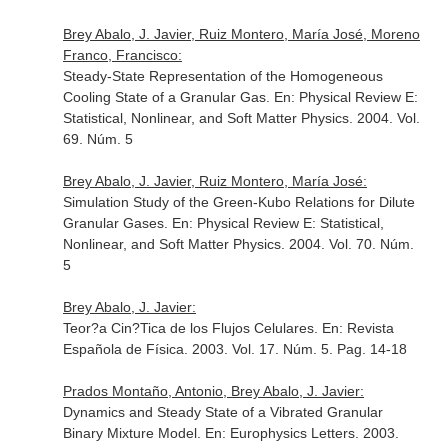
Brey Abalo, J. Javier, Ruiz Montero, María José, Moreno
Franco, Francisco:
Steady-State Representation of the Homogeneous
Cooling State of a Granular Gas.
En: Physical Review E:
Statistical, Nonlinear, and Soft Matter Physics
. 2004. Vol.
69. Núm. 5
Brey Abalo, J. Javier, Ruiz Montero, María José:
Simulation Study of the Green-Kubo Relations for Dilute
Granular Gases.
En: Physical Review E: Statistical,
Nonlinear, and Soft Matter Physics
. 2004. Vol. 70. Núm.
5
Brey Abalo, J. Javier:
Teor?a Cin?Tica de los Flujos Celulares.
En: Revista
Española de Física
. 2003. Vol. 17. Núm. 5. Pag. 14-18
Prados Montaño, Antonio, Brey Abalo, J. Javier:
Dynamics and Steady State of a Vibrated Granular
Binary Mixture Model.
En: Europhysics Letters
. 2003.