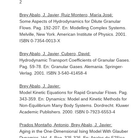
2
Brey Abalo, J. Javier, Ruiz Montero, María José:
Some Aspects of Hydrodynamics for Dilute Granular
Flows. Pag. 192-207.
En: Modelling Complex Systems
.
Melville, New York. American Institute of Physics. 2001.
ISBN 0-7354-0013-X
Brey Abalo, J. Javier, Cubero, David:
Hydrodynamic Transport Coefficients of Granular Gases.
Pag. 59-78.
En: Granular Gases
. Alemania. Springer-
Verlag. 2001. ISBN 3-540-41458-4
Brey Abalo, J. Javier:
Model Kinetic Equations for Rapid Granular Flows. Pag.
343-359.
En: Dynamics: Model and Kinetic Methods for
Non-Equilibrium Many Body Systems
. Dordrecht. Kluwer
Academic Publishers. 2000. ISBN 0-7923-6553-4
Prados Montaño, Antonio, Brey Abalo, J. Javier:
Aging in the One-Dimensional Ising Model With Glauber
Dynamics. Vol. 4. Pag. 325-326.
En: Anales de F?Sica.