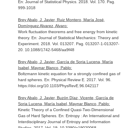
En: Journal of Statistical Physics
. 2018. Vol. 170. Pag.
999-1018
Brey Abalo, J. Javier, Ruiz Montero, María José,
Domínguez Alvarez, Alvaro:
Work fluctuation theorems and free energy from kinetic
theory.
En: Journal of Statistical Mechanics: Theory and
Experiment
. 2018. Vol. 013207. Pag. 013207-1-013207-
20. 10.1088/1742-5468/aa9f48
Brey Abalo, J. Javier, García de Soria Lucena, María
Isabel, Maynar Blanco, Pablo:
Boltzmann kinetic equation for a strongly confined gas of
hard spheres.
En: Physical Review E
. 2017. Vol. 96.
https://doi.org/10.1103/PhysRevE.96.042117
Brey Abalo, J. Javier, Buzón Díaz, Vicente, García de
Soria Lucena, María Isabel, Maynar Blanco, Pablo:
Kinetic Theory of a Confined Quasi-Two-Dimensional
Gas of Hard Spheres.
En: Entropy : An International and
Interdisciplinary Journal of Entropy and Information
Studies
. 2017. Vol. 19. 10.3390/e19020068