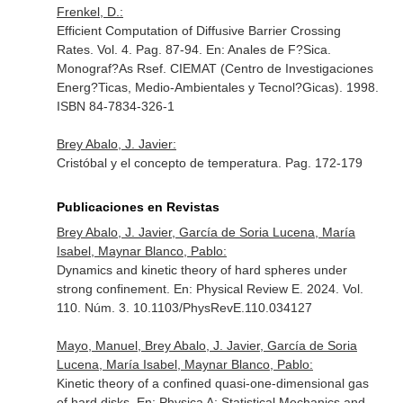
Frenkel, D.:
Efficient Computation of Diffusive Barrier Crossing
Rates. Vol. 4. Pag. 87-94.
En: Anales de F?Sica.
Monograf?As Rsef
. CIEMAT (Centro de Investigaciones
Energ?Ticas, Medio-Ambientales y Tecnol?Gicas). 1998.
ISBN 84-7834-326-1
Brey Abalo, J. Javier:
Cristóbal y el concepto de temperatura. Pag. 172-179
Publicaciones en Revistas
Brey Abalo, J. Javier, García de Soria Lucena, María
Isabel, Maynar Blanco, Pablo:
Dynamics and kinetic theory of hard spheres under
strong confinement.
En: Physical Review E
. 2024. Vol.
110. Núm. 3. 10.1103/PhysRevE.110.034127
Mayo, Manuel, Brey Abalo, J. Javier, García de Soria
Lucena, María Isabel, Maynar Blanco, Pablo:
Kinetic theory of a confined quasi-one-dimensional gas
of hard disks.
En: Physica A: Statistical Mechanics and