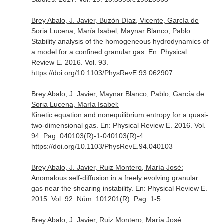
Brey Abalo, J. Javier, Buzón Díaz, Vicente, García de
Soria Lucena, María Isabel, Maynar Blanco, Pablo:
Stability analysis of the homogeneous hydrodynamics of
a model for a confined granular gas.
En: Physical
Review E
. 2016. Vol. 93.
https://doi.org/10.1103/PhysRevE.93.062907
Brey Abalo, J. Javier, Maynar Blanco, Pablo, García de
Soria Lucena, María Isabel:
Kinetic equation and nonequilibrium entropy for a quasi-
two-dimensional gas.
En: Physical Review E
. 2016. Vol.
94. Pag. 040103(R)-1-040103(R)-4.
https://doi.org/10.1103/PhysRevE.94.040103
Brey Abalo, J. Javier, Ruiz Montero, María José:
Anomalous self-diffusion in a freely evolving granular
gas near the shearing instability.
En: Physical Review E
.
2015. Vol. 92. Núm. 101201(R). Pag. 1-5
Brey Abalo, J. Javier, Ruiz Montero, María José: