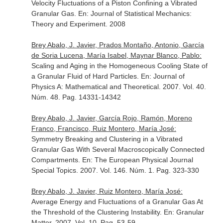
Velocity Fluctuations of a Piston Confining a Vibrated
Granular Gas.
En: Journal of Statistical Mechanics:
Theory and Experiment
. 2008
Brey Abalo, J. Javier, Prados Montaño, Antonio, García
de Soria Lucena, María Isabel, Maynar Blanco, Pablo:
Scaling and Aging in the Homogeneous Cooling State of
a Granular Fluid of Hard Particles.
En: Journal of
Physics A: Mathematical and Theoretical
. 2007. Vol. 40.
Núm. 48. Pag. 14331-14342
Brey Abalo, J. Javier, García Rojo, Ramón, Moreno
Franco, Francisco, Ruiz Montero, María José:
Symmetry Breaking and Clustering in a Vibrated
Granular Gas With Several Macroscopically Connected
Compartments.
En: The European Physical Journal
Special Topics
. 2007. Vol. 146. Núm. 1. Pag. 323-330
Brey Abalo, J. Javier, Ruiz Montero, María José:
Average Energy and Fluctuations of a Granular Gas At
the Threshold of the Clustering Instability.
En: Granular
Matter
. 2007. Vol. 10. Pag. 53-59