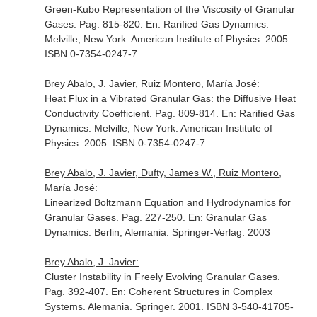
Green-Kubo Representation of the Viscosity of Granular
Gases. Pag. 815-820.
En: Rarified Gas Dynamics
.
Melville, New York. American Institute of Physics. 2005.
ISBN 0-7354-0247-7
Brey Abalo, J. Javier, Ruiz Montero, María José:
Heat Flux in a Vibrated Granular Gas: the Diffusive Heat
Conductivity Coefficient. Pag. 809-814.
En: Rarified Gas
Dynamics
. Melville, New York. American Institute of
Physics. 2005. ISBN 0-7354-0247-7
Brey Abalo, J. Javier, Dufty, James W., Ruiz Montero,
María José:
Linearized Boltzmann Equation and Hydrodynamics for
Granular Gases. Pag. 227-250.
En: Granular Gas
Dynamics
. Berlin, Alemania. Springer-Verlag. 2003
Brey Abalo, J. Javier:
Cluster Instability in Freely Evolving Granular Gases.
Pag. 392-407.
En: Coherent Structures in Complex
Systems
. Alemania. Springer. 2001. ISBN 3-540-41705-