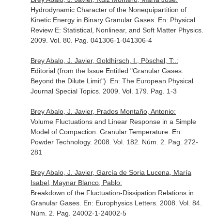
Hydrodynamic Character of the Nonequipartition of
Kinetic Energy in Binary Granular Gases.
En: Physical
Review E: Statistical, Nonlinear, and Soft Matter Physics
.
2009. Vol. 80. Pag. 041306-1-041306-4
Brey Abalo, J. Javier, Goldhirsch, I., Pöschel, T:.:
Editorial (from the Issue Entitled "Granular Gases:
Beyond the Dilute Limit").
En: The European Physical
Journal Special Topics
. 2009. Vol. 179. Pag. 1-3
Brey Abalo, J. Javier, Prados Montaño, Antonio:
Volume Fluctuations and Linear Response in a Simple
Model of Compaction: Granular Temperature.
En:
Powder Technology
. 2008. Vol. 182. Núm. 2. Pag. 272-
281
Brey Abalo, J. Javier, García de Soria Lucena, María
Isabel, Maynar Blanco, Pablo:
Breakdown of the Fluctuation-Dissipation Relations in
Granular Gases.
En: Europhysics Letters
. 2008. Vol. 84.
Núm. 2. Pag. 24002-1-24002-5