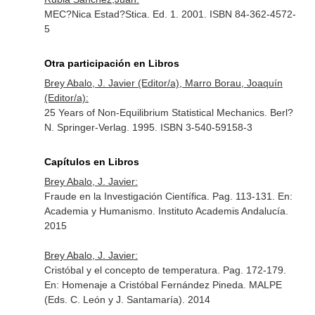
MEC?Nica Estad?Stica. Ed. 1. 2001. ISBN 84-362-4572-
5
Otra participación en Libros
Brey Abalo, J. Javier (Editor/a), Marro Borau, Joaquín
(Editor/a):
25 Years of Non-Equilibrium Statistical Mechanics. Berl?
N. Springer-Verlag. 1995. ISBN 3-540-59158-3
Capítulos en Libros
Brey Abalo, J. Javier:
Fraude en la Investigación Científica. Pag. 113-131.
En:
Academia y Humanismo
. Instituto Academis Andalucía.
2015
Brey Abalo, J. Javier:
Cristóbal y el concepto de temperatura. Pag. 172-179.
En: Homenaje a Cristóbal Fernández Pineda
. MALPE
(Eds. C. León y J. Santamaría). 2014