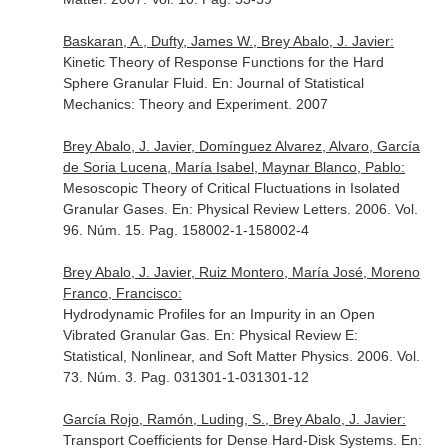
Baskaran, A., Dufty, James W., Brey Abalo, J. Javier:
Kinetic Theory of Response Functions for the Hard
Sphere Granular Fluid.
En: Journal of Statistical
Mechanics: Theory and Experiment
. 2007
Brey Abalo, J. Javier, Domínguez Alvarez, Alvaro, García
de Soria Lucena, María Isabel, Maynar Blanco, Pablo:
Mesoscopic Theory of Critical Fluctuations in Isolated
Granular Gases.
En: Physical Review Letters
. 2006. Vol.
96. Núm. 15. Pag. 158002-1-158002-4
Brey Abalo, J. Javier, Ruiz Montero, María José, Moreno
Franco, Francisco:
Hydrodynamic Profiles for an Impurity in an Open
Vibrated Granular Gas.
En: Physical Review E:
Statistical, Nonlinear, and Soft Matter Physics
. 2006. Vol.
73. Núm. 3. Pag. 031301-1-031301-12
García Rojo, Ramón, Luding, S., Brey Abalo, J. Javier:
Transport Coefficients for Dense Hard-Disk Systems.
En: