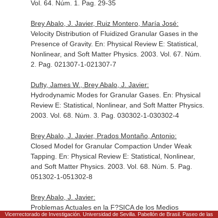
Vol. 64. Núm. 1. Pag. 29-35
Brey Abalo, J. Javier, Ruiz Montero, María José:
Velocity Distribution of Fluidized Granular Gases in the
Presence of Gravity.
En: Physical Review E: Statistical,
Nonlinear, and Soft Matter Physics
. 2003. Vol. 67. Núm.
2. Pag. 021307-1-021307-7
Dufty, James W., Brey Abalo, J. Javier:
Hydrodynamic Modes for Granular Gases.
En: Physical
Review E: Statistical, Nonlinear, and Soft Matter Physics
.
2003. Vol. 68. Núm. 3. Pag. 030302-1-030302-4
Brey Abalo, J. Javier, Prados Montaño, Antonio:
Closed Model for Granular Compaction Under Weak
Tapping.
En: Physical Review E: Statistical, Nonlinear,
and Soft Matter Physics
. 2003. Vol. 68. Núm. 5. Pag.
051302-1-051302-8
Brey Abalo, J. Javier:
Problemas Actuales en la F?SICA de los Medios
Vicerrectorado de Investigación. Universidad de Sevilla. Pabellón de Brasil. Paseo de las
Granulares.
En: Memorias de la Real Academia