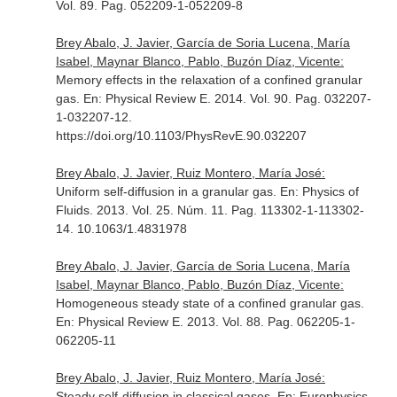
Vol. 89. Pag. 052209-1-052209-8
Brey Abalo, J. Javier, García de Soria Lucena, María
Isabel, Maynar Blanco, Pablo, Buzón Díaz, Vicente:
Memory effects in the relaxation of a confined granular
gas.
En: Physical Review E
. 2014. Vol. 90. Pag. 032207-
1-032207-12.
https://doi.org/10.1103/PhysRevE.90.032207
Brey Abalo, J. Javier, Ruiz Montero, María José:
Uniform self-diffusion in a granular gas.
En: Physics of
Fluids
. 2013. Vol. 25. Núm. 11. Pag. 113302-1-113302-
14. 10.1063/1.4831978
Brey Abalo, J. Javier, García de Soria Lucena, María
Isabel, Maynar Blanco, Pablo, Buzón Díaz, Vicente:
Homogeneous steady state of a confined granular gas.
En: Physical Review E
. 2013. Vol. 88. Pag. 062205-1-
062205-11
Brey Abalo, J. Javier, Ruiz Montero, María José:
Steady self-diffusion in classical gases.
En: Europhysics