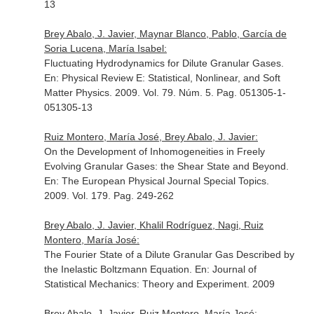
13
Brey Abalo, J. Javier, Maynar Blanco, Pablo, García de
Soria Lucena, María Isabel:
Fluctuating Hydrodynamics for Dilute Granular Gases.
En: Physical Review E: Statistical, Nonlinear, and Soft
Matter Physics
. 2009. Vol. 79. Núm. 5. Pag. 051305-1-
051305-13
Ruiz Montero, María José, Brey Abalo, J. Javier:
On the Development of Inhomogeneities in Freely
Evolving Granular Gases: the Shear State and Beyond.
En: The European Physical Journal Special Topics
.
2009. Vol. 179. Pag. 249-262
Brey Abalo, J. Javier, Khalil Rodríguez, Nagi, Ruiz
Montero, María José:
The Fourier State of a Dilute Granular Gas Described by
the Inelastic Boltzmann Equation.
En: Journal of
Statistical Mechanics: Theory and Experiment
. 2009
Brey Abalo, J. Javier, Ruiz Montero, María José: