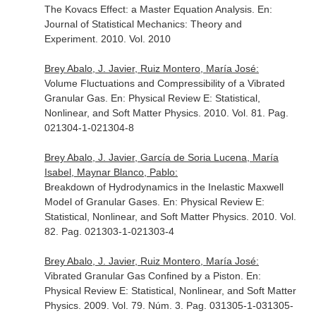
The Kovacs Effect: a Master Equation Analysis.
En:
Journal of Statistical Mechanics: Theory and
Experiment
. 2010. Vol. 2010
Brey Abalo, J. Javier, Ruiz Montero, María José:
Volume Fluctuations and Compressibility of a Vibrated
Granular Gas.
En: Physical Review E: Statistical,
Nonlinear, and Soft Matter Physics
. 2010. Vol. 81. Pag.
021304-1-021304-8
Brey Abalo, J. Javier, García de Soria Lucena, María
Isabel, Maynar Blanco, Pablo:
Breakdown of Hydrodynamics in the Inelastic Maxwell
Model of Granular Gases.
En: Physical Review E:
Statistical, Nonlinear, and Soft Matter Physics
. 2010. Vol.
82. Pag. 021303-1-021303-4
Brey Abalo, J. Javier, Ruiz Montero, María José:
Vibrated Granular Gas Confined by a Piston.
En:
Physical Review E: Statistical, Nonlinear, and Soft Matter
Physics
. 2009. Vol. 79. Núm. 3. Pag. 031305-1-031305-