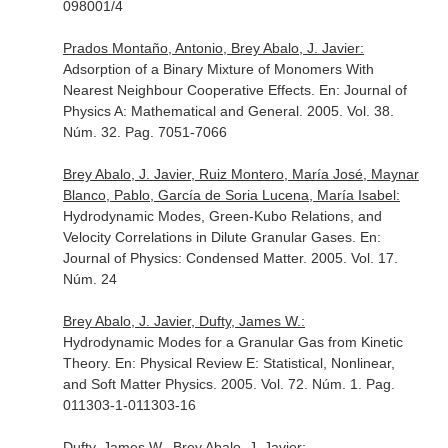
098001/4
Prados Montaño, Antonio, Brey Abalo, J. Javier:
Adsorption of a Binary Mixture of Monomers With
Nearest Neighbour Cooperative Effects.
En: Journal of
Physics A: Mathematical and General
. 2005. Vol. 38.
Núm. 32. Pag. 7051-7066
Brey Abalo, J. Javier, Ruiz Montero, María José, Maynar
Blanco, Pablo, García de Soria Lucena, María Isabel:
Hydrodynamic Modes, Green-Kubo Relations, and
Velocity Correlations in Dilute Granular Gases.
En:
Journal of Physics: Condensed Matter
. 2005. Vol. 17.
Núm. 24
Brey Abalo, J. Javier, Dufty, James W.:
Hydrodynamic Modes for a Granular Gas from Kinetic
Theory.
En: Physical Review E: Statistical, Nonlinear,
and Soft Matter Physics
. 2005. Vol. 72. Núm. 1. Pag.
011303-1-011303-16
Dufty, James W., Brey Abalo, J. Javier: