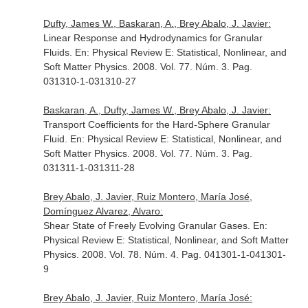
Dufty, James W., Baskaran, A., Brey Abalo, J. Javier:
Linear Response and Hydrodynamics for Granular
Fluids.
En: Physical Review E: Statistical, Nonlinear, and
Soft Matter Physics
. 2008. Vol. 77. Núm. 3. Pag.
031310-1-031310-27
Baskaran, A., Dufty, James W., Brey Abalo, J. Javier:
Transport Coefficients for the Hard-Sphere Granular
Fluid.
En: Physical Review E: Statistical, Nonlinear, and
Soft Matter Physics
. 2008. Vol. 77. Núm. 3. Pag.
031311-1-031311-28
Brey Abalo, J. Javier, Ruiz Montero, María José,
Domínguez Alvarez, Alvaro:
Shear State of Freely Evolving Granular Gases.
En:
Physical Review E: Statistical, Nonlinear, and Soft Matter
Physics
. 2008. Vol. 78. Núm. 4. Pag. 041301-1-041301-
9
Brey Abalo, J. Javier, Ruiz Montero, María José: